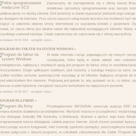
Zapraszamy do zaznajomienia się z ofertą naszej firmy 
dodatkowo sprzedaży oprogramowania oraz sprzętu kom
półpracujemy ze służbą zdrowia. Dziś jesteśmy w stanie wyposażyć jednostki tego rodza
az dostępem do internetu. Przy użyciu naszych usług każda lecznica ma możliwość być n
dciążyć w założeniu własnej strony internetowej co usprawnia kontakt z pacjentami.
rawia, że nasza oferta jest idealna nawet dla najbardziej wymagających klientów. Mamy
zystkiego zadowoli każdego. Ciepło zapraszamy do zapoznania się z ofertą naszej firmy.
ta dodania: 04 02 2016 ·
szczegóły wpisu »
ROGRAM DO FAKTUR NA SYSTEM WINDOWS »
W dobie Internetu i wciąż pojawiających się nowych narzę
rozwiązania, które będą w stanie ułatwić nam codzienn
zedsiębiorców, najlepszą z możliwych opcją jest program do faktur, który to umożliwia bar
korzystaniem. Dzięki aplikacjom mobilnym, dziś możemy z każdego miejsca na ziemi, n
zelkie możliwe rachunki, automatycznie wysyłając je do klientów. Najlepszy program do fak
zed właścicielami firm otworem. Podstawą jest jednak to, aby postawić na to, co dobre, sp
wczas w pełni będziemy zarządzać naszymi rachunkami na najwyższym poziomie.
ta dodania: 01 09 2017 ·
szczegóły wpisu »
ROGRAM DLA FIRMY »
Przedsiębiorstwo INFOKRAK stworzyła audycja ERP, któ
emiara dziedzin działalności przedsiębiorstw. Wyróżnić można w szczególności: moduł księg
rma obsługuje Jednolity Plik Kontrolny, e-Deklaracje, drukarki a oprócz tego kasy fis
rogramowanie można obsługiwać zdalnie poprzez Internet. Jeżeli chcesz posiadać lepszy
korzystując wzorce księgowań, mieć kontrolę zgodności pomiędzy poszczególnymi modułam
skowe połączone z danymi programu, to cokolwiek zdecydowanie dla Ciebie. Program dla