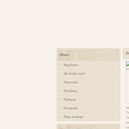
P
Menu:
Regulamin
Jak dodać wpis?
Najnowsze
Popularne
Najlepsze
ta
Przyjaciele
Tw
Mapa katalogu
Ta
ra
ks