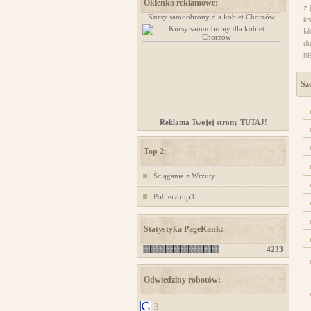
Okienko reklamowe:
z 
www.ministerstwogadzetow.com
Kursy samoobrony dla kobiet Chorzów
ks
Ma
do
ni
Sz
Reklama Twojej strony TUTAJ!
Top 2:
Ściąganie z Wrzuty
Pobierz mp3
Statystyka PageRank:
4233
Odwiedziny robotów:
3