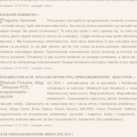
ta dodania: 26 03 2013 ·
szczegóły wpisu »
ROGRAMY DARMOWE »
Poszukujesz porządnych oprogramowań za darmo w internecie
 rozmaite wirusy, bądź niechciane należności. Na naszej stronce wstawiane są rozmaite o
ojego kompa. Nie jesteś przekonany? To poczytaj opinie o nas i upewnij się, że tylk
stemy, jakich nigdzie indziej za darmo nie znajdujesz. Ciągle monitoruj nasz punkt inform
łączone z filią komputerową i informatyczną. Jeśli także potrzebna Ci jest porządna por
ietnie na pecetach, to nie płać nikomu, ani nie trać czasu na przeszukiwanie odpowiedz
zwikłania zaistniałego kłopotu. Zgromadzenie zawodowców, którzy aranżują tą stronicę ci
hoczo poradami. Poradzimy Ci jaki system wybierać na swojego komputera, a także jak 
nieczne do efektywnego funkcjonowania Twojego komputera wykryjesz właśnie w tym rejon
ta dodania: 22 03 2015 ·
szczegóły wpisu »
RUKARKI FISKALNE, WAGI SKLEPOWE POS, OPROGRAMOWANIE - BIAŁYSTOK »
Od 2002 r. specjalizujemy się w sprzedaży i fiskalizacji,
szkoleniach w zakresie: Mobilnych kas fiskalnych z kopią
elektroniczną i aptecznych, Wag kontrolnych, Wag kalkulac
sklepowych. Gwarantujemy najwyższą jakość świadczonych u
rakcyjne rabaty. Zapraszamy do zapoznania się z naszą ofertą i nawiązania współpracy. O
nova, Sharp, Farex, Emar, Datecs, Elcom, Asseco, WA-PRO, Insert, Foodstoft, Softech
programowanie do prowadzenia działalności: sprzedaż i magazyn, kadry i księgowość,
stronomii, kadrowo-płacowe, do biur rachunkowych, hotelarskie, biur podatkowych.
ta dodania: 21 11 2015 ·
szczegóły wpisu »
EŁNE OPROGRAMOWANIE MEDYCZNE SCS »