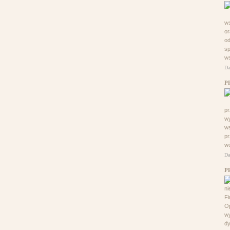
ws
or
o
sp
ws
Da
P
pr
wy
ws
pr
wó
Da
P
ni
Fi
Op
wy
dy