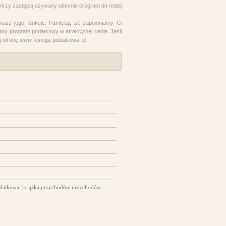
 którzy zastąpią używany obecnie program do małej
znasz jego funkcje. Pamiętaj, że zapewniamy Ci
ny program podatkowy w atrakcyjnej cenie. Jeśli
ą stronę www. ksiega-podatkowa. pl!
odatkowa
,
książka przychodów i rozchodów
,