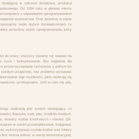
działającej w zakresie doradztwa, produkcji
puterowego. Od 1994 roku w głównej mierze
ju w komputery z odpowiednim oprogramowaniem
ienagannie wyposażona. Oraz jesteśmy w stanie
 Dysponujemy nader dużym doświadczeniem co
 wielce przeróżny wybór oprogramowania, który
dzi do pracy, wszyscy staramy się stawiać na
e życie i funkcjonowanie. Bez wątpienia dla
dzo proste wystawianie rachunków, z pełnym ich
a każdym urządzeniu, bez problemu wystawiać
turowania daje możliwości, jakie otwierają się
rawdzone i profesjonalne. Jeśli to nam się uda,
rego realizacją jest system obsługujący co
owości, finansów, kadr, płac, środków trwałych.
kalne, skanery kodów kreskowych i również QR.
 program w swoim przedsiębiorstwie, księgować
i, wykorzystywać czytniki kodów oraz foldery
 firm można pobrać w wersji demonstracyjnej.