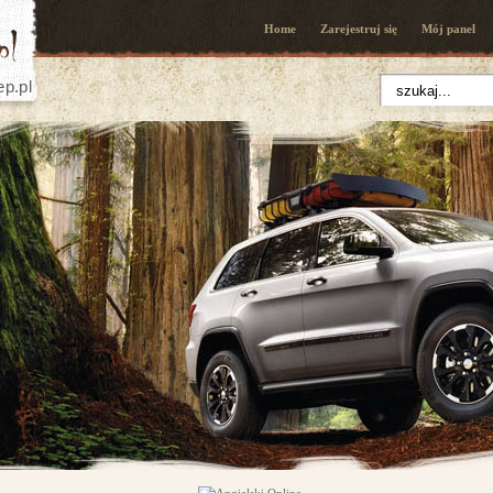
Home
Zarejestruj się
Mój panel
ep.pl