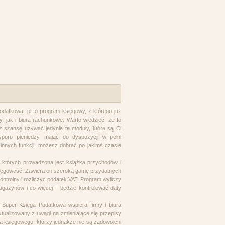
datkowa. pl to program księgowy, z którego już
my, jak i biura rachunkowe. Warto wiedzieć, że to
 szansę używać jedynie te moduły, które są Ci
poro pieniędzy, mając do dyspozycji w pełni
innych funkcji, możesz dobrać po jakimś czasie
 których prowadzona jest książka przychodów i
ięgowość. Zawiera on szeroką gamę przydatnych
Kontrolny i rozliczyć podatek VAT. Program wyliczy
gazynów i co więcej – będzie kontrolować daty
 Super Księga Podatkowa wspiera firmy i biura
tualizowany z uwagi na zmieniające się przepisy
 księgowego, którzy jednakże nie są zadowoleni