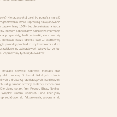
? Nie przeszukuj dalej, bo potrafisz natrafić
programowania, które usprawnią funkcjonowanie
o my zapewniamy 100% bezpieczeństwa, a także
acyjny, bowiem zapewniamy najnowsze informacje
ada programisty, bądź jednostki, która zna się
i, ponieważ nasza stronka daje Ci alternatywę
ągle posiadają kontakt z użytkownikami i służą
prawidłowo go zainstalować. Wszystko co jest
ie. Zapraszamy tych użytkowników!
 instalacji, serwisie, naprawie, montażu oraz
 elektroniczną, Drukarrek fiskalnych z kopią
yjnych z drukarką, etykietujących, handlowych,
sług, krótkie terminy realizacji zleceń oraz
ferujemy sprzęt firm: Posnet, Elzav, Novitus,
, Symplex, Gastro, Comarch i inne. Oferujemy
 sprzedażowe, do fakturowania, programy do