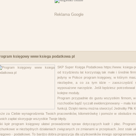
Reklama Google
rogram księgowy www ksiega podatkowa pl
SKP Super Księga Podatkowa https://www. ksiega-po
od trzydziestu lat korzystają tak małe i średnie fir
jedyny w Polsce program księgowy, w którym masz
niezbędne, a co za tym idzie – zaoszczędzić s
wyposażone narzędzie. Jeśli będziesz potrzebował 
kolejne moduły.
Program przypadnie do gustu wszystkim firmom, w
rozchodów bądź ryczałt ewidencjonowany – mała ks
funkcji. Dzięki niemu można stworzyć Jednolity Plik 
kże za Ciebie wynagrodzenia Twoich pracowników, kilometrówkę i pomoże w obsłudze ma
oich zapłat skoryguje wszystkie Twoje błędy.
ki kpir program księgowy ułatwi prowadzenie spraw dotyczących kadr i płac. Program
chunkowe w niezbędnych działaniach związanych ze zmianami w przepisach. Jest stale ak
ięgowo - podatkowe. To bardzo dobra propozycja dla użytkowników innego oprogramowania