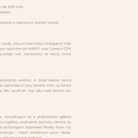
t dla 1000 osób.
łatnie i
webinaria w najprostszy możliwy sposób.
 okolic, naszym outcorting it obsługujemy małe
owym takich firm jak INSERT oraz Comarch CDN
ycznego oraz zapraszamy na naszą stronę
owinieneś wiedzieć, iż dzięki właśnie naszej
e najróżniejsze kasy fiskalne, które są bardzo
y albo porad dot. tego jaka kasa fiskalna jest
, specjalizująca się w projektowaniu aplikacji
Szczegółowo analizujemy potrzeby klientów, by
 technologiach Augmented Reality, Flash czy
d-Design i celach określonych przez klienta.
my dotychczasowe realizacje.