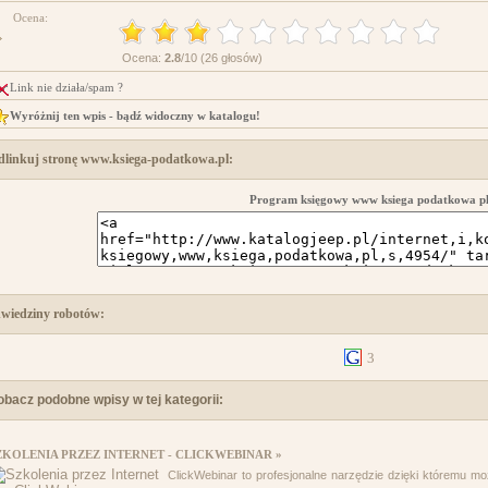
Ocena:
Ocena:
2.8
/10 (26 głosów)
Link nie działa/spam ?
Wyróżnij ten wpis - bądź widoczny w katalogu!
dlinkuj stronę www.ksiega-podatkowa.pl:
Program księgowy www ksiega podatkowa p
wiedziny robotów:
3
obacz podobne wpisy w tej kategorii:
ZKOLENIA PRZEZ INTERNET - CLICKWEBINAR »
ClickWebinar to profesjonalne narzędzie dzięki któremu mo