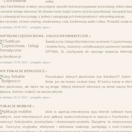
online.
ięki ClickWebinar w łatwy i przystępny sposób można przygotować prezentację online nawe
serwisie istnieje darmowe 30-dniowe konto dzięki czemu można wypróbować narzędzie bezp
z zobowiązań korzystając z jednej z następujących funkcjonalności: rebranding pokoju,
deo recorder, screen sharing, moderowany czat, konferencja audio i video. Prowadź swoje 
ta dodania: 18 09 2012 ·
szczegóły wpisu »
TSOFTKOM CZĘSTOCHOWA - USŁUGI INFORMATYCZNE »
Świadczymy Usługi informatyczne na terenie Częstochoway i
i średnie firmy, Jesteśmy certyfikowanym partnerem handl
OPTIMA, XL zachęcamy do naszego wsparcia informat
tp://itsoftkom.pl
ta dodania: 10 01 2013 ·
szczegóły wpisu »
ASY FISKALNE BYDGOSZCZ »
Poszukujesz dobrych jakościowo kas fiskalnych? Zatem p
firmie, już nie musisz szukać kasy. W końcu mamy w oferci
bre jakościowo, ale także nie są drogie. Więcej istotnych informacji na temat naszej firm
jlepsza, możesz znaleźć na naszej witrynie.
ta dodania: 05 12 2012 ·
szczegóły wpisu »
PLIKACJE MOBILNE »
dook to agencja interaktywna typu internet software house
bilnych, stron internetowych oraz aplikacji społecznościowych w oparciu o Facebooka. 
starczyć funkcjonalne, przemyślane i dostosowane produkty. Bazujemy na nowoczesnych
ax. Tworzymy oryginalne, efektywne i efektowne realizacje, pamiętając o User-Centere
praszamy do współpracy i do odwiedzenia naszej strony internetowej, na której prezentuje