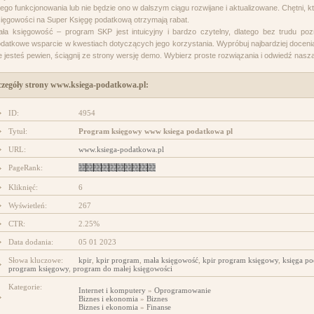
jego funkcjonowania lub nie będzie ono w dalszym ciągu rozwijane i aktualizowane. Chętni,
projektowanie stron www
ięgowości na Super Księgę podatkową otrzymają rabat.
ła księgowość – program SKP jest intuicyjny i bardzo czytelny, dlatego bez trudu po
datkowe wsparcie w kwestiach dotyczących jego korzystania. Wypróbuj najbardziej docenia
e jesteś pewien, ściągnij ze strony wersję demo. Wybierz proste rozwiązania i odwiedź nasz
czegóły strony www.ksiega-podatkowa.pl:
ID:
4954
Tytuł:
Program księgowy www ksiega podatkowa pl
URL:
www.ksiega-podatkowa.pl
PageRank:
Kliknięć:
6
Wyświetleń:
267
CTR:
2.25%
Data dodania:
05 01 2023
Słowa kluczowe:
kpir
,
kpir program
,
mała księgowość
,
kpir program księgowy
,
księga p
program księgowy
,
program do małej księgowości
Kategorie:
Internet i komputery
»
Oprogramowanie
Biznes i ekonomia
»
Biznes
Biznes i ekonomia
»
Finanse