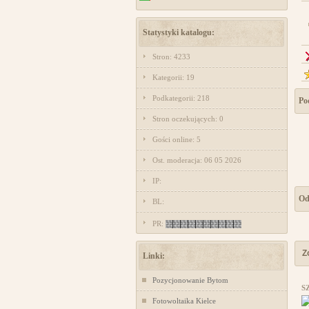
Statystyki katalogu:
Stron: 4233
Kategorii: 19
Podkategorii: 218
Po
Stron oczekujących: 0
Gości online: 5
Ost. moderacja: 06 05 2026
IP:
Od
BL:
PR:
Z
Linki:
Pozycjonowanie Bytom
S
Fotowoltaika Kielce