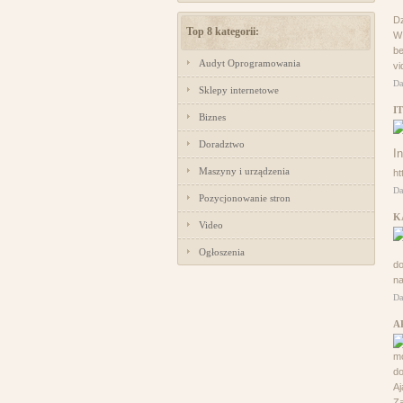
Dz
Top 8 kategorii:
W 
be
Audyt Oprogramowania
vi
Da
Sklepy internetowe
I
Biznes
Doradztwo
Maszyny i urządzenia
ht
Da
Pozycjonowanie stron
K
Video
Ogłoszenia
do
na
Da
A
mo
do
Aj
Za