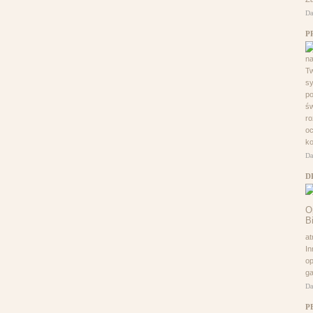
Da
P
na
Tw
sy
po
św
ro
oc
ko
Da
D
at
In
o
ga
Da
P