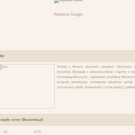
Reklama Google
ilm
Strona o filmach, aktorach, serialach. Wszystko o
krytyków. Wywiady z aktorami,relacje i raporty z na
kinematograficznych. zapowiedzi produkcji filmowych
program telewizyjny, omówienia odcinków serial
reżyserami, plotki, doniesienia z życia gwiazd, galeri
zegóły strony film.interia.pl:
ID:
1976