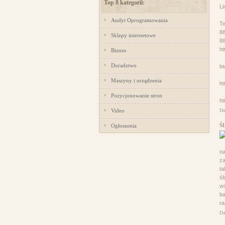
Top 8 kategorii:
Li
Audyt Oprogramowania
Te
8
Sklepy internetowe
8
ht
Biznes
Doradztwo
bi
Maszyny i urządzenia
h
Pozycjonowanie stron
ht
Video
Da
Ś
Ogłoszenia
na
za
ta
śl
w
ba
ra
Da