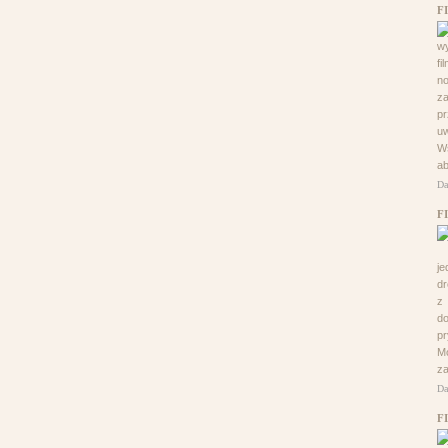
F
wy
fi
no
z
pr
uw
Ws
ab
Da
F
je
dr
z 
do
pr
M
za
Da
F