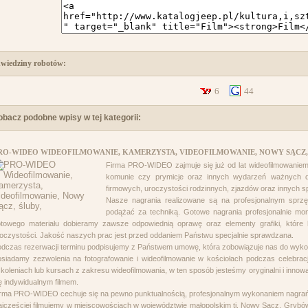
wiedziny robotów:
6
44
obacz podobne wpisy w tej kategorii:
RO-WIDEO WIDEOFILMOWANIE, KAMERZYSTA, VIDEOFILMOWANIE, NOWY SĄCZ, 
Firma PRO-WIDEO zajmuje się już od lat wideofilmowaniem 
komunie czy prymicje oraz innych wydarzeń ważnych 
firmowych, uroczystości rodzinnych, zjazdów oraz innych s
Nasze nagrania realizowane są na profesjonalnym sprzę
podążać za techniką. Gotowe nagrania profesjonalnie mo
towego materiału dobieramy zawsze odpowiednią oprawę oraz elementy grafiki, które 
oczystości. Jakość naszych prac jest przed oddaniem Państwu specjalnie sprawdzana.
dczas rezerwacji terminu podpisujemy z Państwem umowę, która zobowiązuje nas do wykon
siadamy zezwolenia na fotografowanie i wideofilmowanie w kościołach podczas celebracji 
koleniach lub kursach z zakresu wideofilmowania, w ten sposób jesteśmy oryginalni i innowa
ę indywidualnym filmem.
rma PRO-WIDEO cechuje się na pewno punktualnością, profesjonalnym wykonaniem nagrań 
jczęściej filmujemy w miejscowościach w województwie małopolskim tj. Nowy Sącz, Grybów,