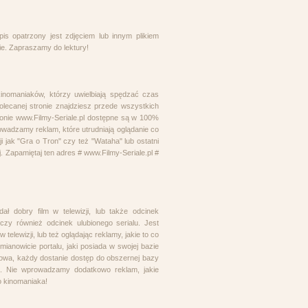
is opatrzony jest zdjęciem lub innym plikiem
zie. Zapraszamy do lektury!
kinomaniaków, którzy uwielbiają spędzać czas
olecanej stronie znajdziesz przede wszystkich
stronie www.Filmy-Seriale.pl dostępne są w 100%
wadzamy reklam, które utrudniają oglądanie co
i jak "Gra o Tron" czy też "Wataha" lub ostatni
j. Zapamiętaj ten adres # www.Filmy-Seriale.pl #
 dobry film w telewizji, lub także odcinek
czy również odcinek ulubionego serialu. Jest
elewizji, lub też oglądając reklamy, jakie to co
mianowicie portalu, jaki posiada w swojej bazie
j mowa, każdy dostanie dostęp do obszernej bazy
at. Nie wprowadzamy dodatkowo reklam, jakie
o kinomaniaka!