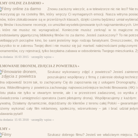
ILMY ONLINE ZA DARMO »
Znowu zaciszny wieczór, a w telewizorze nic nie leci? Nie tr
korzystaj go na rzetelny film, który wręczy Ci wymaganych emocji. Nasza witryna posi
lmów, które zlokalizowane są w przeróżnych klasach, dzięki czemu będziesz umiał wybiera
ty filmów i kosztowne recenzje, co umożliwi wyselekcjonowanie tych najznamienitszych. Umi
a które nie musisz nic wynagradzać. Koniecznie musisz zerknąć w to magiczne mi
zedstawiamy gigantyczną bibliotekę filmów i to za darmo. Jesteś zaskoczony? To nie potr
ielbiających porządne kino, bo sami jesteśmy tego rodzaju fanatykami. Dreszczowiec, thr
zystko to w zakresu Twojej dłoni i nie musisz się już martwić należnościami połączonymi
onamentów, czy rejestracji, tylko bezpłatna zabawa w odosobnieniu Twojego mieszkanka.
ta dodania: 16 03 2015 ·
szczegóły wpisu »
ILMOWANIE DRONEM, ZDJĘCIA Z POWIETRZA »
Szukasz wykonawcy zdjęć z powietrza? Jesteś zainteres
poszukujesz współpracy z firmą z zakresie obsługi technicz
dna odpowiedź brzmi tak, to zachęcamy Cię do zapoznania się z usługami Dronography,
ona. Wideofilmujemy z powietrza zachowując najnowocześniejsze techniki filmowania (4K) i m
lotu ptaka nie tylko w otwartym terenie, ale i w przestrzeni zadaszonej, co wynika 
świadczenia i umiejętności operatora (sami pilotujemy drona). Współpracujemy z każdym: f
ywatną. Działamy dynamicznie, dojeżdżamy do klientów z terenu całej Polski – gwarantujemy
ożemy wykonać cały film reklamowy, społeczny, wizerunkowy – jak i brać udział jedy
dawania pytań!
ta dodania: 15 05 2018 ·
szczegóły wpisu »
ILMY »
Szukasz dobrego filmu? Jesteś we właściwym miejscu. Tutaj