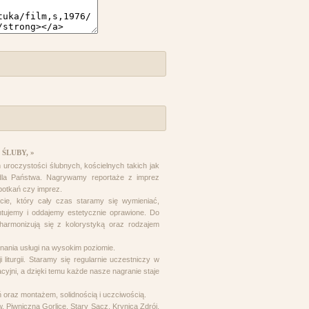
ŚLUBY, »
uroczystości ślubnych, kościelnych takich jak
dla Państwa. Nagrywamy reportaże z imprez
potkań czy imprez.
cie, który cały czas staramy się wymieniać,
ntujemy i oddajemy estetycznie oprawione. Do
harmonizują się z kolorystyką oraz rodzajem
ania usługi na wysokim poziomie.
liturgii. Staramy się regularnie uczestniczy w
cyjni, a dzięki temu każde nasze nagranie staje
oraz montażem, solidnością i uczciwością.
 Piwniczna Gorlice, Stary Sącz, Krynica Zdrój,