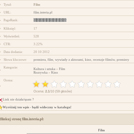
Tytuł:
Film
projektowanie stron www
URL:
film.interia.pl
PageRank:
Kliknięć:
17
Wyświetleń:
528
CTR:
3.22%
Data dodania:
20 10 2012
Słowa kluczowe:
premiera
,
film
,
wywiady z aktorami
,
kino
,
recenzje filmów
,
premiery
Kategorie:
Kultura i sztuka
»
Film
Rozrywka
»
Kino
Ocena:
Ocena:
2.1
/10 (59 głosów)
Link nie działa/spam ?
Wyróżnij ten wpis - bądź widoczny w katalogu!
linkuj stronę film.interia.pl:
Film