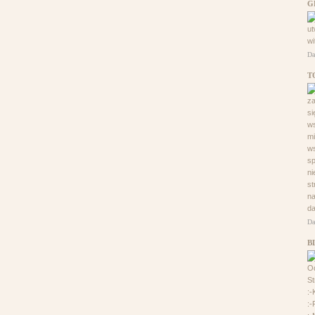
G
ut
wi
Da
T
za
si
ws
mi
ws
sp
ni
st
na
da
Da
B
Od
St
:-
:-