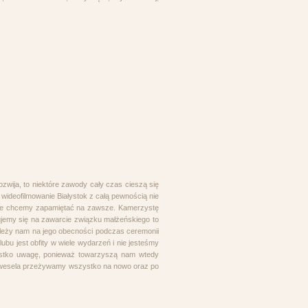
ozwija, to niektóre zawody cały czas cieszą się
 wideofilmowanie Białystok z całą pewnością nie
óre chcemy zapamiętać na zawsze. Kamerzystę
jemy się na zawarcie związku małżeńskiego to
Zależy nam na jego obecności podczas ceremonii
bu jest obfity w wiele wydarzeń i nie jesteśmy
ystko uwagę, ponieważ towarzyszą nam wtedy
z wesela przeżywamy wszystko na nowo oraz po