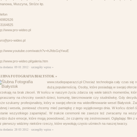
manowa, Muszyna, Stróże itp.
lefon
86982626
83164825
tp://www.pro-wideo.pl
uro@pro-wideo.pl
ttp://www.youtube.com/watch?v=hJfdsGqYwuE
tp://www.pro-wideo.pl/galeria.htm
ta dodania: 09 01 2012 ·
szczegóły wpisu »
LUBNA FOTOGRAFIA BIAŁYSTOK »
www.studiopaparazzi.pl Chociaż technologia cały czas się r
dużą popularnością. Osoby, które posiadają w swojej ofercie
rzekają na brak zleceń. W końcu w naszym życiu zdarza się wiele takich momentów, kt
praszamy na chrzciny swoich dzieci, komunię, bierzmowanie czy studniówkę. Gdy decydu
kże szukamy profesjonalisty, który w swojej ofercie ma wideofilmowanie wesel Białystok. 
ubnej i wesela, ponieważ chcemy mieć pamiątkę z tego wyjątkowego dnia. W końcu dzień ślu
stanie wszystkiego zapamiętać. W trakcie ceremonii nie zawsze też zwracamy na wsz
rdzo duże emocje, które mogą powodować, że czujemy się zestresowani. Oglądając film 
z pierwszy widzimy niektóre rzeczy, które wywołują często uśmiech na naszej twarzy.
ta dodania: 28 03 2012 ·
szczegóły wpisu »