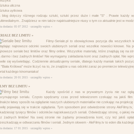
-Muzyka
Sztuka uliczna
Sztuka uytkowa
 blog dotyczy różnego rodzaju sztuki, sztuki przez duże i małe "S" . Prawie każdy wp
ltimedialnym.. Znajdziesz w nim także najaktualniejsze niusy o tym co aktualnie jest w mod
ta dodania: 05 07 2012 ·
szczegóły wpisu »
ERIALE BEZ LIMITU »
Filmy-Seriale.pl to obowiązkowa pozycja dla wszystkich 
lądając najnowsze odcinki swoich ulubionych seriali oraz wszelkie nowości kinowe. Na p
jnowsze seriale bez limitów oraz filmy online. Wszystkie materiały, które znajdują się na 
 darmo i bez żadnych limitów! Nie wymagamy zakładania kont oraz żadnych opłat. Nie wpro
wile się wyświetlając. Codziennie aktualizujemy seriale, dlatego każdy maniak takich pozycj
t "Biała Królowa" może liczyć na to, że znajdzie u nas odcinki zaraz po premierze telewizyjne
rtal każdego kinomaniaka!
ta dodania: 20 01 2015 ·
szczegóły wpisu »
ILMY BEZ LIMITU »
Każdy spośród z nas w prywatnym życiu nie raz oglądał
scynującego serialu. Często spędzamy czas przed telewizorem czekając na jakiś film 
dnakże łatwy sposób na oglądanie naszych ulubionych materiałów nie czekając na projekcję w t
wilę pojawiają się w trakcie oglądania. Tym sposobem jest odwiedzenie strony AleFilmy.tv, 
lkadziesiąt tysięcy filmów i odcinków najciekawszych seriali. Odwiedzając stronę, o jakie
z żadnych limitów! Na swej stronie nie żądamy prowadzenia kont, czy też jakiś opł
zeszkadzają w odtwarzaniu filmów i seriali. Jednym słowem - AleFilmy.tv to eden dla każdeg
ta dodania: 17 01 2015 ·
szczegóły wpisu »