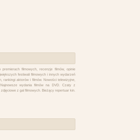
 premierach filmowych, recenzje filmów, opinie
jwiększych festiwali filmowych i innych wydarzeń
, rankingi aktorów i filmów. Nowości telewizyjne,
i. Najnowsze wydania filmów na DVD. Czaty z
e zdjęciowe z gal filmowych. Bieżący repertuar kin.