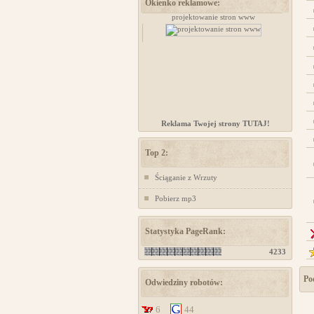
Okienko reklamowe:
Kursy samoobrony dla kobiet Chorzów
projektowanie stron www
Reklama Twojej strony TUTAJ!
Top 2:
Ściąganie z Wrzuty
Pobierz mp3
Statystyka PageRank:
4233
Pod
Odwiedziny robotów:
6
44