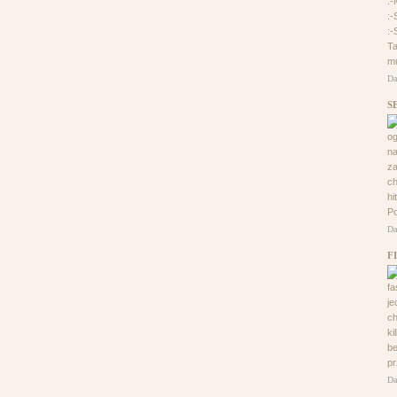
:
:-
:-
Ta
mu
Da
S
og
na
za
ch
hi
Po
Da
F
fa
je
ch
ki
be
pr
Da