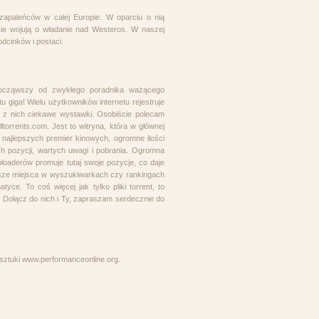
zapaleńców w całej Europie. W oparciu o nią
akie wojują o władanie nad Westeros. W naszej
dcinków i postaci.
 Począwszy od zwykłego poradnika ważącego
 giga! Wielu użytkowników internetu rejestruje
ać z nich ciekawe wystawki. Osobiście polecam
lltorrents.com. Jest to witryna, która w głównej
 najlepszych premier kinowych, ogromne ilości
h pozycji, wartych uwagi i pobrania. Ogromna
ploaderów promuje tutaj swoje pozycje, co daje
rwsze miejsca w wyszukiwarkach czy rankingach
tyce. To coś więcej jak tylko pliki torrent, to
! Dołącz do nich i Ty, zapraszam serdecznie do
 sztuki www.performanceonline.org.