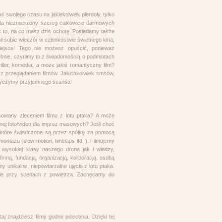
ać swojego czasu na jakiekolwiek pierdoły, tylko
ada niezmierzony szereg całkowicie darmowych
ć to, na co masz dziś ochotę. Posiadamy także
l sobie wieczór w członkostwie świetnego kina,
ejsce! Tego nie możesz opuścić, ponieważ
zebnie, czynimy to z świadomością o podmiotach
iller, komedia, a może jakiś romantyczny film?
 z przeglądaniem filmów. Jakichkolwiek smsów,
 Życzymy przyjemnego seansu!
owany zleceniem filmu z lotu ptaka? A może
nej foto/video dla imprez masowych? Jeśli choć
 które świadczone są przez spółkę za pomocą
ontażu (slow-motion, timelaps itd. ). Filmujemy
z wysokiej klasy naszego drona jak i wiedzy,
irmą, fundacją, organizacją, korporacją, osobą
 unikalne, niepowtarzalne ujęcia z lotu ptaka.
nie przy scenach z powietrza. Zachęcamy do
 znajdziesz filmy godne polecenia. Dzięki tej