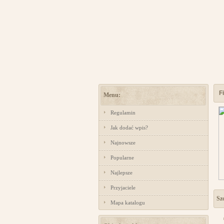
F
Menu:
Regulamin
Jak dodać wpis?
Najnowsze
Popularne
Najlepsze
Przyjaciele
Szc
Mapa katalogu