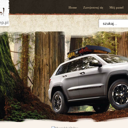
Home
Zarejestruj się
Mój panel
ep.pl