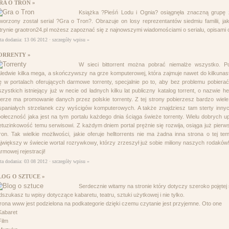
RA O TRON »
Książka ?Pieśń Lodu i Ognia? osiągnęła znaczną grupę 
worzony został serial ?Gra o Tron?. Obrazuje on losy reprezentantów siedmiu familii, j
trynie graotron24.pl możesz zapoznać się z najnowszymi wiadomościami o serialu, opisami o
ta dodania: 13 06 2012 ·
szczegóły wpisu »
ORRENTY »
W sieci bittorrent można pobrać niemalże wszystko.
ledwie kilka mega, a skończywszy na grze komputerowej, która zajmuje nawet do kilkunastu
ę w portalach oferujących darmowe torrenty, specjalnie po to, aby bez problemu pobier
zystkich istniejący już w necie od ładnych kilku lat publiczny katalog torrent, o nazwie he
erze ma promowanie danych przez polskie torrenty. Z tej strony pobierzesz bardzo wiele
paniałych strzelanek czy wyścigów komputerowych. A także znajdziesz tam sterty innyc
ołeczność jaka jest na tym portalu każdego dnia ściąga świeże torrenty. Wielu dobrych u
etuzinkowość temu serwisowi. Z każdym dniem portal prężnie się rozwija, osiąga już pie
ron. Tak wielkie możliwości, jakie oferuje helltorrents nie ma żadna inna strona o tej tema
jwiększy w świecie wortal rozrywkowy, którzy zrzeszył już sobie miliony naszych rodaków
rmowej rejestracji!
ta dodania: 03 08 2012 ·
szczegóły wpisu »
LOG O SZTUCE »
Serdecznie witamy na stronie który dotyczy szeroko pojętej
szukasz tu wpisy dotyczące kabaretu, teatru, sztuki użytkowej i nie tylko.
rona www jest podzielona na podkategorie dzięki czemu czytanie jest przyjemne. Oto one
Kabaret
Film