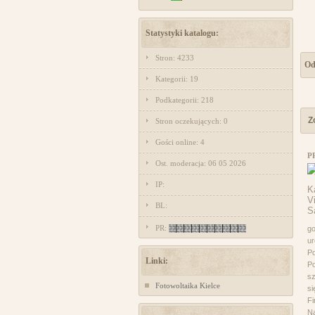
Statystyki katalogu:
Stron: 4233
Od
Kategorii: 19
Podkategorii: 218
Z
Stron oczekujących: 0
Gości online: 4
P
Ost. moderacja: 06 05 2026
IP:
BL:
PR:
go
ur
Po
Linki:
Po
sz
Fotowoltaika Kielce
si
Fi
Na