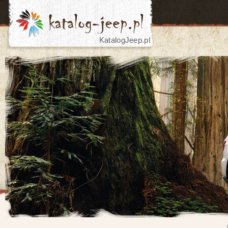
KatalogJeep.pl