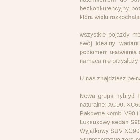
bezkonkurencyjny poz
która wielu rozkochała
wszystkie pojazdy m
swój idealny warian
poziomem ułatwienia 
namacalnie przysłuży 
U nas znajdziesz pełn
Nowa grupa hybryd R
naturalne: XC90, XC60
Pakowne kombi V90 i
Luksusowy sedan S90
Wyjątkowy SUV XC90,
Stuprocentowo zero-