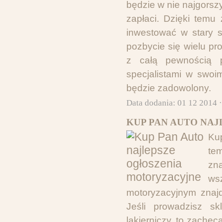
będzie w nie najgorsz
zapłaci. Dzięki temu
inwestować w stary
pozbycie się wielu p
z całą pewnością 
specjalistami w swo
będzie zadowolony.
Data dodania: 01 12 2014 
KUP PAN AUTO NA
Ku
te
zn
ws
motoryzacyjnym znaj
Jeśli prowadzisz sk
lakierniczy, to zachę