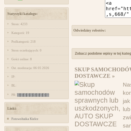
Statystyki katalogu:
Stron: 4233
Odwiedziny robotów:
Kategorii: 19
Podkategorii: 218
Stron oczekujących: 0
Zobacz podobne wpisy w tej katego
Gości online: 8
Ost. moderacja: 06 05 2026
SKUP SAMOCHODÓW
DOSTAWCZE »
IP:
Na
BL:
kor
PR:
ja
lu
Linki:
zw
Fotowoltaika Kielce
sa