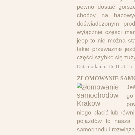
pewno dostać gorsze
choćby na bazowyc
doświadczonym prod
wyłącznie części mar
jeep to nie można s
takie przeważnie jeż
części szybko się zuży
Data dodania: 16 01 2015 
ZŁOMOWANIE SAM
Jeś
go
po
niego płacić lub rów
pojazdów to nasza 
samochodu i rozwiąza