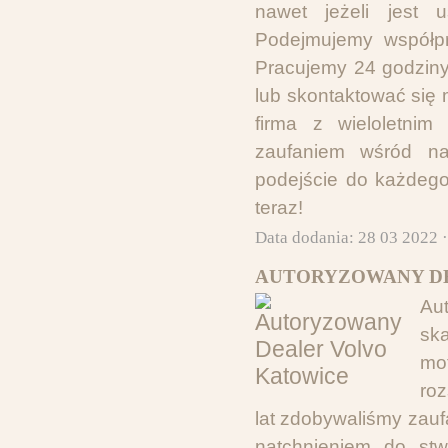
nawet jeżeli jest 
Podejmujemy współpra
Pracujemy 24 godziny
lub skontaktować się 
firma z wieloletni
zaufaniem wśród nas
podejście do każdego 
teraz!
Data dodania: 28 03 2022 
AUTORYZOWANY DE
Au
sk
mo
roz
lat zdobywaliśmy zaufa
natchnieniem do stw