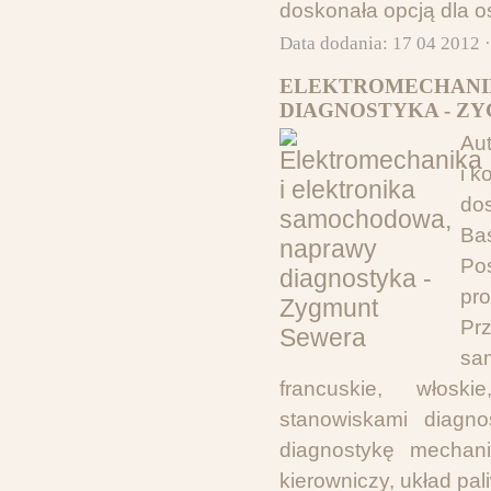
doskonała opcją dla o
Data dodania: 17 04 2012 
ELEKTROMECHANIK
DIAGNOSTYKA - Z
Au
i 
dos
Baś
Po
pr
Pr
sa
francuskie, włoski
stanowiskami diagn
diagnostykę mechani
kierowniczy, układ pal