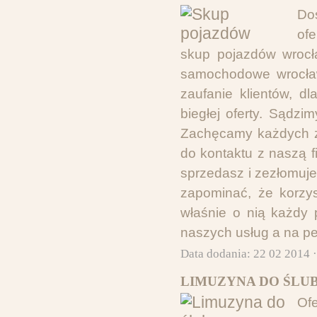
Do
of
skup pojazdów wrocł
samochodowe wrocław
zaufanie klientów, d
biegłej oferty. Sądz
Zachęcamy każdych z
do kontaktu z naszą f
sprzedasz i zezłomuj
zapominać, że korzy
właśnie o nią każdy
naszych usług a na p
Data dodania: 22 02 2014 
LIMUZYNA DO ŚLUB
Of