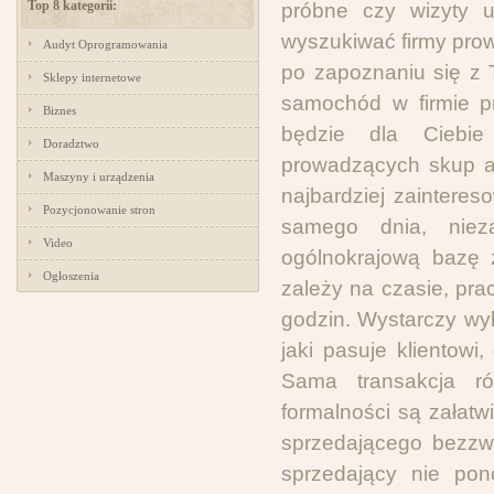
Top 8 kategorii:
próbne czy wizyty 
wyszukiwać firmy pro
Audyt Oprogramowania
po zapoznaniu się z 
Sklepy internetowe
samochód w firmie p
Biznes
będzie dla Ciebie
Doradztwo
prowadzących skup a
Maszyny i urządzenia
najbardziej zainteres
Pozycjonowanie stron
samego dnia, nieza
Video
ogólnokrajową bazę 
Ogłoszenia
zależy na czasie, prac
godzin. Wystarczy wyk
jaki pasuje klientow
Sama transakcja ró
formalności są załat
sprzedającego bezzw
sprzedający nie pon