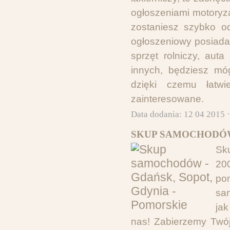
ogłoszeniami motoryz
zostaniesz szybko od
ogłoszeniowy posiada 
sprzęt rolniczy, aut
innych, będziesz mó
dzięki czemu łatwi
zainteresowane.
Data dodania: 12 04 2015 
SKUP SAMOCHODÓW 
Sk
20
po
sa
ja
nas! Zabierzemy Twó