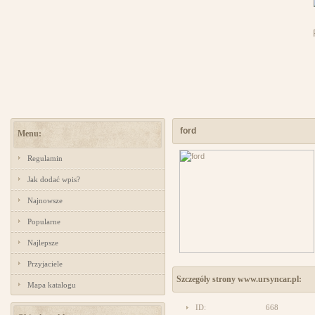
ford
Menu:
Regulamin
Jak dodać wpis?
Najnowsze
Popularne
Najlepsze
Przyjaciele
Szczegóły strony www.ursyncar.pl:
Mapa katalogu
ID:
668