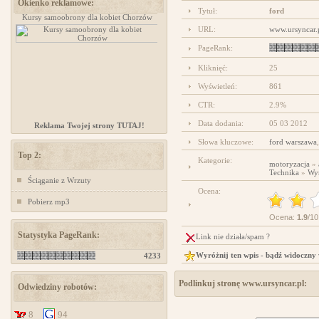
Okienko reklamowe:
Tytuł:
ford
Kursy samoobrony dla kobiet Chorzów
projektowanie stron www
URL:
www.ursyncar.
PageRank:
Kliknięć:
25
Wyświetleń:
861
CTR:
2.9%
Data dodania:
05 03 2012
Reklama Twojej strony TUTAJ!
Słowa kluczowe:
ford warszawa
Top 2:
Kategorie:
motoryzacja
»
Technika
»
Wy
Ściąganie z Wrzuty
Ocena:
Pobierz mp3
Ocena:
1.9
/10
Statystyka PageRank:
Link nie działa/spam ?
Wyróżnij ten wpis - bądź widoczny
4233
Podlinkuj stronę www.ursyncar.pl:
Odwiedziny robotów:
8
94