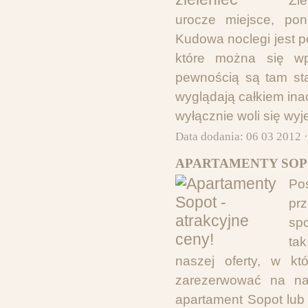
Zie
urocze miejsce, pon
Kudowa noclegi jest p
które można się w
pewnością są tam sta
wyglądają całkiem ina
wyłącznie woli się w
Data dodania: 06 03 2012 
APARTAMENTY SOPO
Po
pr
spo
ta
naszej oferty, w kt
zarezerwować na nas
apartament Sopot lub