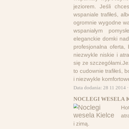
jeziorem. Jeśli chc
wspaniale trafiłeś, 
ogromnie wygodne wak
wspaniałym pomysł
eleganckie domki nad
profesjonalna oferta,
niezwykle niskie i a
się ze szczegółami.Je
to cudownie trafiłeś,
i niezwykle komfortow
Data dodania: 28 11 2014 
NOCLEGI WESELA K
Ho
atr
i zimą.