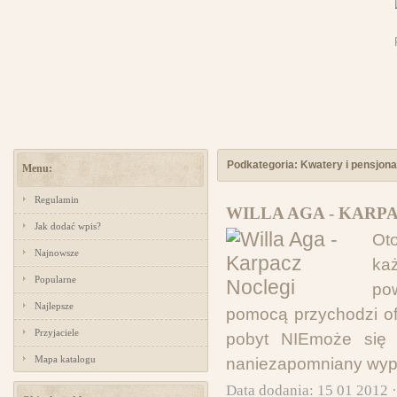
Podkategoria: Kwatery i pensjona
Menu:
Regulamin
WILLA AGA - KARP
Jak dodać wpis?
Ot
Najnowsze
ka
Popularne
po
Najlepsze
pomocą przychodzi of
Przyjaciele
pobyt NIEmoże się 
Mapa katalogu
naniezapomniany wyp
Data dodania: 15 01 2012 