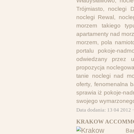
Władysławowo, nocleg
Trójmiasto, noclegi 
noclegi Rewal, nocle
morzem takiego typ
apartamenty nad mor
morzem, pola namiot
portalu pokoje-nadmo
odwiedzany przez uż
propozycja noclegowa 
tanie noclegi nad mo
oferty, fenomenalna ba
sprawia iż pokoje-na
swojego wymarzonego
Data dodania: 13 04 2012 
KRAKOW ACCOMMO
Ba