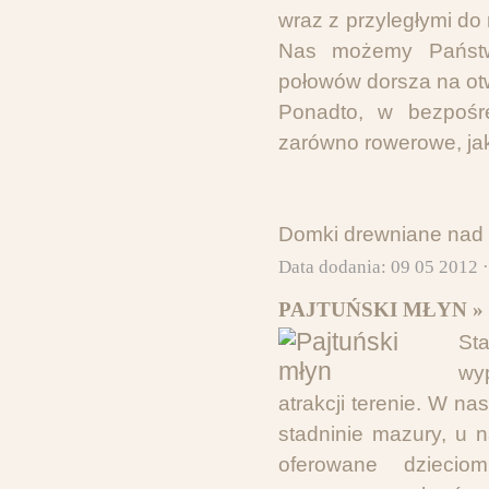
wraz z przyległymi do
Nas możemy Państw
połowów dorsza na otw
Ponadto, w bezpośre
zarówno rowerowe, jak
Domki drewniane nad 
Data dodania: 09 05 2012 
PAJTUŃSKI MŁYN »
St
wy
atrakcji terenie. W 
stadninie mazury, u 
oferowane dziecio