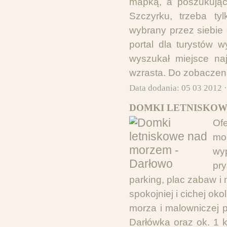
mapką, a poszukując
Szczyrku, trzeba t
wybrany przez siebie
portal dla turystów 
wyszukał miejsce na
wzrasta. Do zobaczen
Data dodania: 05 03 2012 
DOMKI LETNISKOW
Of
mo
wy
pry
parking, plac zabaw i
spokojniej i cichej oko
morza i malowniczej pi
Darłówka oraz ok. 1 