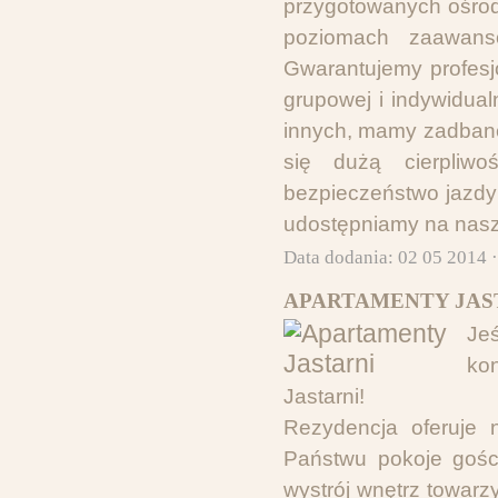
przygotowanych ośrod
poziomach zaawanso
Gwarantujemy profesjo
grupowej i indywidua
innych, mamy zadbane
się dużą cierpliwo
bezpieczeństwo jazdy
udostępniamy na nasze
Data dodania: 02 05 2014 
APARTAMENTY JAST
Jeś
ko
Jastarni!
Rezydencja oferuje 
Państwu pokoje gości
wystrój wnętrz towarz