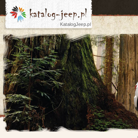
KatalogJeep.pl