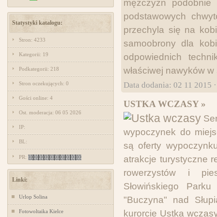
mężczyzn podobnie 
podstawowych chwytó
Statystyki katalogu:
przechyla się na kobi
Stron: 4233
samoobrony dla kobi
Kategorii: 19
odpowiednich techn
właściwej nawyków w s
Podkategorii: 218
Data dodania: 02 11 2015 
Stron oczekujących: 0
Gości online: 4
USTKA WCZASY »
Ost. moderacja: 06 05 2026
Ser
IP:
wypoczynek do miejs
BL:
są oferty wypoczynku
PR:
atrakcje turystyczne 
rowerzystów i pie
Linki:
Słowińskiego Parku
Urlop Solina
"Buczyna" nad Słupi
Fotowoltaika Kielce
kurorcie Ustka wczasy