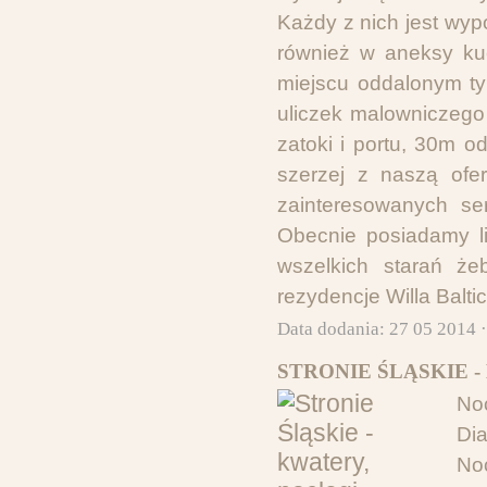
Każdy z nich jest wypo
również w aneksy kuc
miejscu oddalonym ty
uliczek malowniczego
zatoki i portu, 30m 
szerzej z naszą ofer
zainteresowanych se
Obecnie posiadamy l
wszelkich starań że
rezydencje Willa Balti
Data dodania: 27 05 2014 
STRONIE ŚLĄSKIE 
No
Dia
No