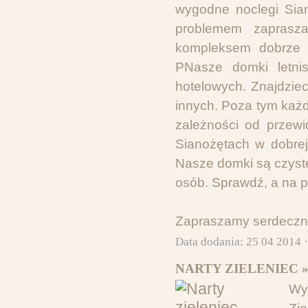
wygodne noclegi Sian
problemem zaprasz
kompleksem dobrze 
PNasze domki letni
hotelowych. Znajdzieci
innych. Poza tym każ
zależności od przewi
Sianożętach w dobrej
Nasze domki są czyste
osób. Sprawdź, a na 
Zapraszamy serdecznie
Data dodania: 25 04 2014 
NARTY ZIELENIEC 
Wyj