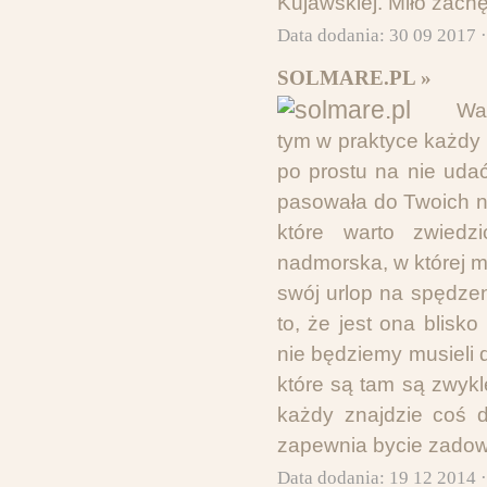
Kujawskiej. Miło zac
Data dodania: 30 09 2017 
SOLMARE.PL »
Wa
tym w praktyce każdy
po prostu na nie udać
pasowała do Twoich nad
które warto zwiedz
nadmorska, w której mo
swój urlop na spędzen
to, że jest ona blisk
nie będziemy musieli d
które są tam są zwyk
każdy znajdzie coś 
zapewnia bycie zadow
Data dodania: 19 12 2014 