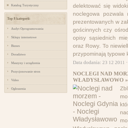
delektować się widok
Katalog Turystyczny
noclegowa pozwala 
Top 8 kategorii:
prezentowanych w zak
Audyt Oprogramowania
gościnnych czy ośro
opisy sąsiednich mi
Sklepy internetowe
oraz Rowy. To niewielk
Biznes
przypominają typowe k
Doradztwo
Data dodania: 23 12 2011 
Maszyny i urządzenia
Pozycjonowanie stron
NOCLEGI NAD MORZ
WŁADYSŁAWOWO »
Video
Zb
Ogłoszenia
mo
kt
na
mo