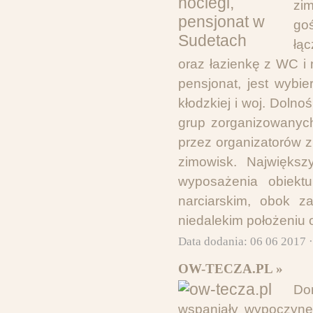
zim
goś
łąc
oraz łazienkę z WC i 
pensjonat, jest wybi
kłodzkiej i woj. Doln
grup zorganizowanyc
przez organizatorów zi
zimowisk. Największ
wyposażenia obiektu
narciarskim, obok za
niedalekim położeniu 
Data dodania: 06 06 2017 
OW-TECZA.PL »
Do
wspaniały wypoczynek