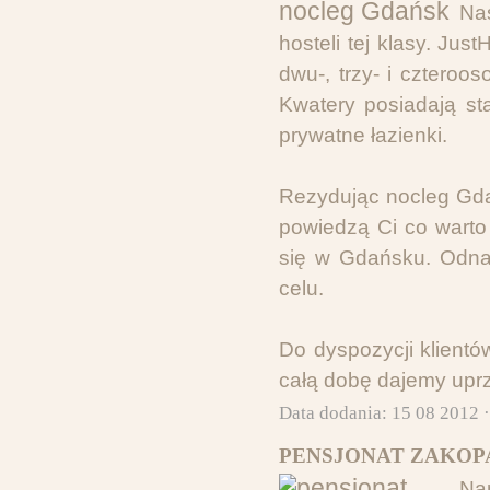
Nas
hosteli tej klasy. Jus
dwu-, trzy- i cztero
Kwatery posiadają st
prywatne łazienki.
Rezydując nocleg Gda
powiedzą Ci co warto
się w Gdańsku. Odnaj
celu.
Do dyspozycji klient
całą dobę dajemy uprz
Data dodania: 15 08 2012 
PENSJONAT ZAKOPA
Na