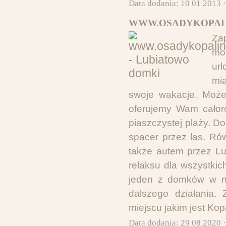
Data dodania: 10 01 2013 
WWW.OSADYKOPALI
Za
mo
url
mia
swoje wakacje. Może
oferujemy Wam całor
piaszczystej plaży. D
spacer przez las. Ró
także autem przez Lub
relaksu dla wszystki
jeden z domków w na
dalszego działania.
miejscu jakim jest Kop
Data dodania: 29 08 2020 