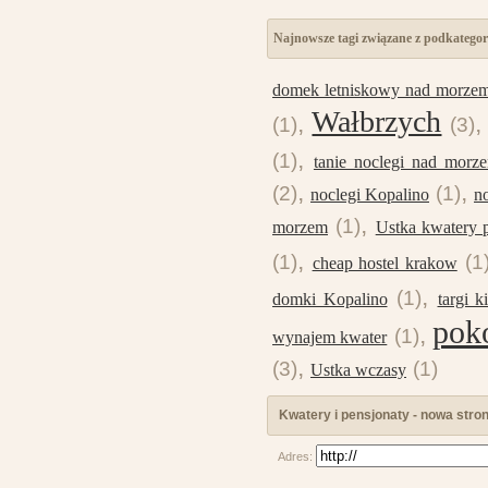
Najnowsze tagi związane z podkategor
domek letniskowy nad morze
Wałbrzych
,
(1)
(3)
,
(1)
tanie noclegi nad morz
,
,
(2)
(1)
noclegi Kopalino
n
,
(1)
morzem
Ustka kwatery 
,
(1)
(1
cheap hostel krakow
,
(1)
domki Kopalino
targi k
pok
,
(1)
wynajem kwater
,
(3)
(1)
Ustka wczasy
Kwatery i pensjonaty - nowa stro
Adres: