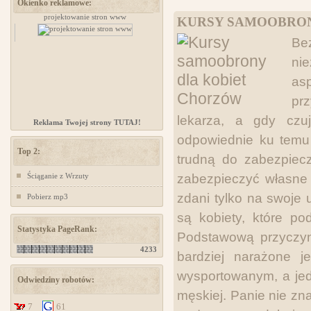
Okienko reklamowe:
zów
projektowanie stron www
projektowanie stron www
KURSY SAMOOBRON
Be
nie
as
pr
lekarza, a gdy cz
Reklama Twojej strony TUTAJ!
odpowiednie ku temu 
Top 2:
trudną do zabezpiecz
Ściąganie z Wrzuty
zabezpieczyć własne 
zdani tylko na swoje 
Pobierz mp3
są kobiety, które p
Statystyka PageRank:
Podstawową przyczyną,
4233
bardziej narażone j
wysportowanym, a jed
Odwiedziny robotów:
męskiej. Panie nie zn
7
61