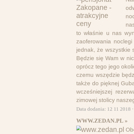
od
noc
nas
to właśnie u nas wy
zaoferowania nocleg
jednak, że wszystkie 
Będzie się Wam w nich
oprócz tego jego okoli
czemu wszędzie będzie
także do pięknej Guba
wcześniejszej rezerw
zimowej stolicy naszeg
Data dodania: 12 11 2018 
WWW.ZEDAN.PL »
Ob