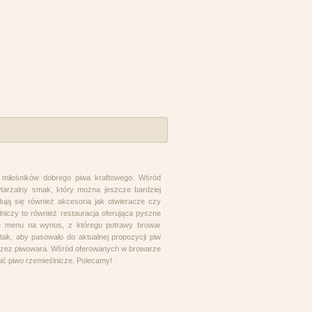
e miłośników dobrego piwa kraftowego. Wśród
arzalny smak, który można jeszcze bardziej
ują się również akcesoria jak otwieracze czy
lniczy to również restauracja oferująca pyszne
kże menu na wynos, z którego potrawy browar
ak, aby pasowało do aktualnej propozycji piw
przez piwowara. Wśród oferowanych w browarze
ić piwo rzemieślnicze. Polecamy!