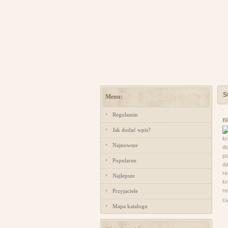
S
Menu:
Regulamin
B
Jak dodać wpis?
k
Najnowsze
do
po
Popularne
da
re
Najlepsze
kr
re
Przyjaciele
Da
Mapa katalogu