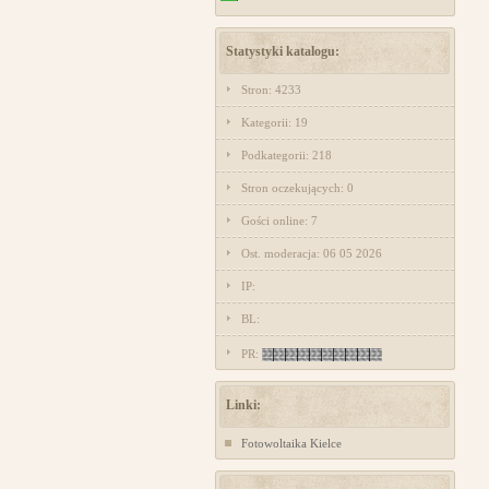
Statystyki katalogu:
Stron: 4233
Kategorii: 19
Podkategorii: 218
Stron oczekujących: 0
Gości online: 7
Ost. moderacja: 06 05 2026
IP:
BL:
PR:
Linki:
Fotowoltaika Kielce