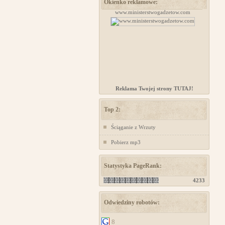
Okienko reklamowe:
projektowanie stron www
www.ministerstwogadzetow.com
Reklama Twojej strony TUTAJ!
Top 2:
Ściąganie z Wrzuty
Pobierz mp3
Statystyka PageRank:
4233
Odwiedziny robotów:
8