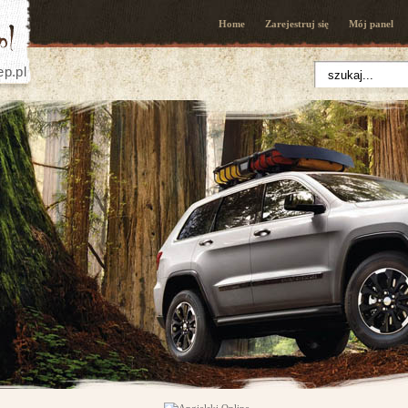
Home
Zarejestruj się
Mój panel
ep.pl