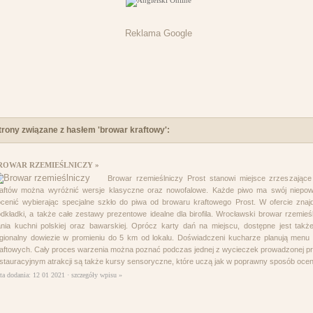
Reklama Google
trony związane z hasłem 'browar kraftowy':
ROWAR RZEMIEŚLNICZY »
Browar rzemieślniczy Prost stanowi miejsce zrzeszając
raftów można wyróżnić wersje klasyczne oraz nowofalowe. Każde piwo ma swój niepowt
cenić wybierając specjalne szkło do piwa od browaru kraftowego Prost. W ofercie znajd
dkładki, a także całe zestawy prezentowe idealne dla birofila. Wrocławski browar rzemieś
nia kuchni polskiej oraz bawarskiej. Oprócz karty dań na miejscu, dostępne jest ta
gionalny dowiezie w promieniu do 5 km od lokalu. Doświadczeni kucharze planują menu t
aftowych. Cały proces warzenia można poznać podczas jednej z wycieczek prowadzonej 
stauracyjnym atrakcji są także kursy sensoryczne, które uczą jak w poprawny sposób ocen
ta dodania: 12 01 2021 ·
szczegóły wpisu »