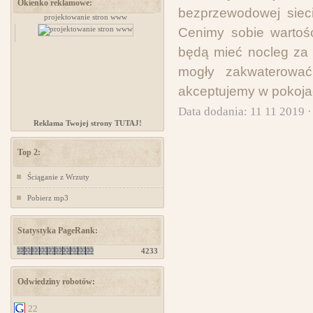
Okienko reklamowe:
bezprzewodowej sieci 
zów
projektowanie stron www
projektowanie stron www
Cenimy sobie wartośc
będą mieć nocleg za 
mogły zakwaterować
akceptujemy w pokoja
Data dodania: 11 11 2019 
Reklama Twojej strony TUTAJ!
Top 2:
Ściąganie z Wrzuty
Pobierz mp3
Statystyka PageRank:
4233
Odwiedziny robotów:
22