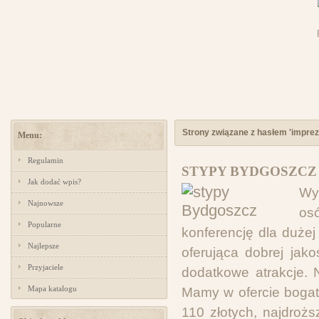
Strony związane z hasłem 'impre
Menu:
Regulamin
STYPY BYDGOSZCZ 
Jak dodać wpis?
Wy
Najnowsze
os
Popularne
konferencję dla dużej 
Najlepsze
oferująca dobrej jak
Przyjaciele
dodatkowe atrakcje.
Mapa katalogu
Mamy w ofercie bogat
110 złotych, najdroż