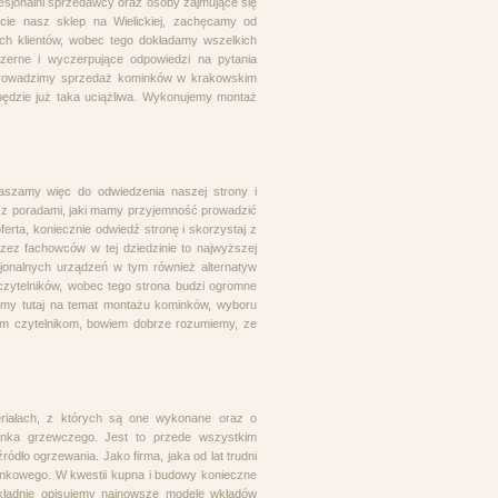
ofesjonalni sprzedawcy oraz osoby zajmujące się
ie nasz sklep na Wielickiej, zachęcamy od
ch klientów, wobec tego dokładamy wszelkich
szerne i wyczerpujące odpowiedzi na pytania
prowadzimy sprzedaż kominków w krakowskim
będzie już taka uciążliwa. Wykonujemy montaż
szamy więc do odwiedzenia naszej strony i
 z poradami, jaki mamy przyjemność prowadzić
erta, koniecznie odwiedź stronę i skorzystaj z
rzez fachowców w tej dziedzinie to najwyższej
jonalnych urządzeń w tym również alternatyw
czytelników, wobec tego strona budzi ogromne
zemy tutaj na temat montażu kominków, wyboru
m czytelnikom, bowiem dobrze rozumiemy, ze
riałach, z których są one wykonane oraz o
minka grzewczego. Jest to przede wszystkim
ródło ogrzewania. Jako firma, jaka od lat trudni
inkowego. W kwestii kupna i budowy konieczne
dokładnie opisujemy najnowsze modele wkładów