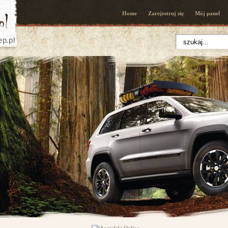
Home
Zarejestruj się
Mój panel
ep.pl