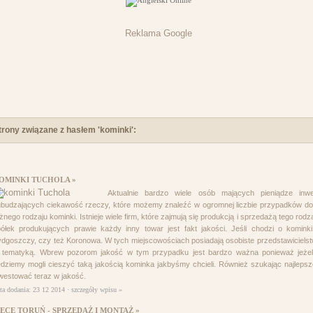
Reklama Google
trony związane z hasłem 'kominki':
OMINKI TUCHOLA »
Aktualnie bardzo wiele osób mających pieniądze in
budzających ciekawość rzeczy, które możemy znaleźć w ogromnej liczbie przypadków do
żnego rodzaju kominki. Istnieje wiele firm, które zajmują się produkcją i sprzedażą tego rod
ółek produkujących prawie każdy inny towar jest fakt jakości. Jeśli chodzi o komink
dgoszczy, czy też Koronowa. W tych miejscowościach posiadają osobiste przedstawicielstw
ą tematyką. Wbrew pozorom jakość w tym przypadku jest bardzo ważna ponieważ jeżeli
dziemy mogli cieszyć taką jakością kominka jakbyśmy chcieli. Również szukając najlep
westować teraz w jakość.
ta dodania: 23 12 2014 ·
szczegóły wpisu »
IECE TORUŃ - SPRZEDAŻ I MONTAŻ »