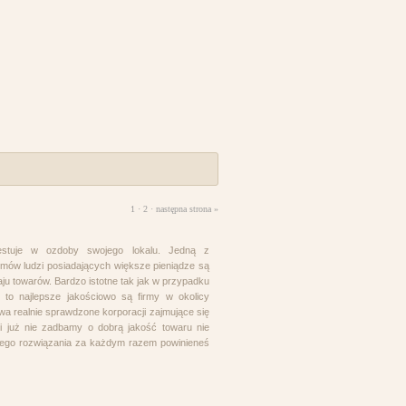
1 ·
2
·
następna strona »
westuje w ozdoby swojego lokalu. Jedną z
mów ludzi posiadających większe pieniądze są
zaju towarów. Bardzo istotne tak jak w przypadku
i to najlepsze jakościowo są firmy w okolicy
a realnie sprawdzone korporacji zajmujące się
 już nie zadbamy o dobrą jakość towaru nie
szego rozwiązania za każdym razem powinieneś