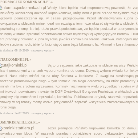
NFORMACJEOKOMINKACH.PL »
Wtedy klient będzie miał stuprocentową pewność, że zapł
niektórzy klienci chcą dokonać kupna kominka, który będzie pełnił przede wszystkim rolę 
ogrzewał pomieszczenia np. w czasie przejściowym. Przed sfinalizowaniem kupna 
owiązujące w sklepach online. Idealnym rozwiązaniem może okazać się wizyta w sklepie, kt
powiednią renomę. Istnieje duże prawdopodobieństwo, że będzie posiadał w asortymencie
kie będą w stanie sprostać oczekiwaniom nawet najniezwyklej wymagających klientów. Trudn
ient pragnący dokonać kupna wysokiej jakości kominka na terenie Krakowa. Potencjalni n
lepów stacjonarnych, jakie funkcjonują od paru bądź kilkunastu lat. Minimalny koszt kupna p
ta dodania: 08 10 2019 ·
szczegóły wpisu »
UTAJKOMINKI.PL »
Są to urządzenia, jakie zakupicie w sklepie na ulicy Wieli
pisami pomocnymi w ramach wyboru kominka do domu. Dotyczą wyboru wkładu kominkow
estii. Nasz sklep mieści się na ulicy Stattlera w Krakowie. Z uwagi na niesłabnącą
worzenie poradnikowego bloga w tym temacie. Na blogu doradzamy, na które parametry na
minek ma być źródłem ogrzewania. Kominek niezmiernie w wielu przypadkach spełnia w 
ominkowych powietrznych, systemie DGP Dystrybucji Gorącego Powietrza, o wkładach z
jmujemy się montażem i sprzedażą kominków. Publikowane artykuły stanowią odpowiedz
chowcy w tej branży mamy wielką przyjemność zaprosić wszystkich zainteresowanych do
ronie bloga.
ta dodania: 14 02 2019 ·
szczegóły wpisu »
OMINKISTATTLERA.PL »
Jeżeli planujecie Państwo kupowanie kominka do domu,
oświadczonego bloga. W naszych poradach odnajdziecie sporo ciekawostek równi