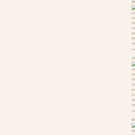
I
po
d
ob
od
ja
kl
sk
Da
T
o
kw
st
ko
k
Za
fa
st
Da
K
d