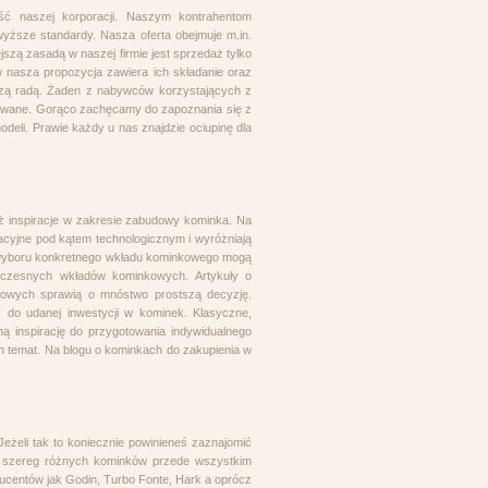
ość naszej korporacji. Naszym kontrahentom
wyższe standardy. Nasza oferta obejmuje m.in.
szą zasadą w naszej firmie jest sprzedaż tylko
 nasza propozycja zawiera ich składanie oraz
zą radą. Żaden z nabywców korzystających z
towane. Gorąco zachęcamy do zapoznania się z
eli. Prawie każdy u nas znajdzie ociupinę dla
ż inspiracje w zakresie zabudowy kominka. Na
acyjne pod kątem technologicznym i wyróżniają
e wyboru konkretnego wkładu kominkowego mogą
czesnych wkładów kominkowych. Artykuły o
owych sprawią o mnóstwo prostszą decyzję.
do udanej inwestycji w kominek. Klasyczne,
ą inspirację do przygotowania indywidualnego
ch temat. Na blogu o kominkach do zakupienia w
eżeli tak to koniecznie powinieneś zaznajomić
da szereg różnych kominków przede wszystkim
ucentów jak Godin, Turbo Fonte, Hark a oprócz