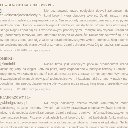
IECWOLNOSTOJACYSTALOWY.PL »
Nie bez powodu przed podjęciem decyzji zakupowej, dow
kominkowy i którą obudowę wybrać. Dzięki naszym arty
rzeje dom i będzie szczególną dekoracją. Nasze porady są odpowiedziami na szereg pyta
minka do domu. Pomoc w ramach kupna kominka jest niesłychanie istotna. Jeśli interesują
szego bloga i zapoznaj się z wartościowymi propozycjami. Pamiętaj, aby wybrać urządzenie
ogu poruszamy tematykę, jaka interesuje naszych czytelników. Koniecznie sprawdź to, co r
szego bloga zapoznasz się z wieloma poradami dotyczącymi wyboru kominka. Blog o komi
 sprawdzone modele warte uwagi oraz kupna. Jeżeli zainteresowała Cię tematyka, zaprasz
ta dodania: 17 08 2018 ·
szczegóły wpisu »
OMINKI »
Nasza firma jest wiodącym polskim producentem urz
ajdują się kotły na węgiel, kotły na pellet, kotły wyposażone w podajnik tłokowy i komink
przęt do wytwarzanych urządzeń taki jak armatura czy zestawy termostatyczne. Wykonywa
d względem używanych rozwiązań technologicznych. Kładziemy także znaczny nacisk na t
odowiska naturalnego, dlatego wszystkie tworzone przez naszą firmę towary spełniają wys
ta dodania: 19 02 2012 ·
szczegóły wpisu »
KLADGAZOWY.PL »
Na blogu polecamy szeroki wybór konkretnych model
radnikową, na jakiej piszemy również, jak należy prawidłowo eksploatowaćtwie kominek.
nieczne do podjęcia decyzji zakupowej. Jeżeli szukasz rzetelnych informacji dotyczących
ronę naszego bloga. Piszemy o wkładach kominkowych, ich możliwościach, funkcjonalnośc
liw, kosztach użytkowania kominków oraz bezpieczeństwie w okresie eksploatacji. Na 
aszym blogu odszukasz informacje o wkładach kominkowych powietrznych oraz wkład