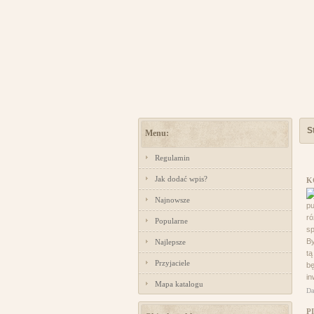
S
Menu:
Regulamin
Jak dodać wpis?
K
Najnowsze
pu
ró
Popularne
sp
By
Najlepsze
t
Przyjaciele
bę
in
Mapa katalogu
Da
P