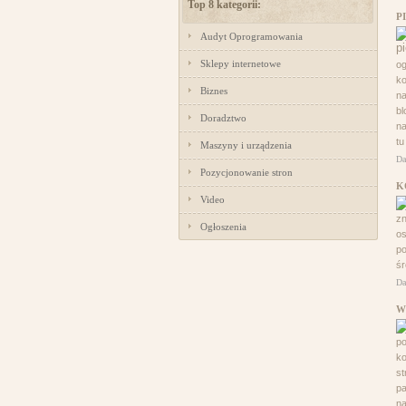
Top 8 kategorii:
P
Audyt Oprogramowania
Sklepy internetowe
og
ko
Biznes
na
bl
Doradztwo
na
tu
Maszyny i urządzenia
Da
Pozycjonowanie stron
K
Video
zn
Ogłoszenia
os
po
śr
Da
W
po
ko
st
pa
n