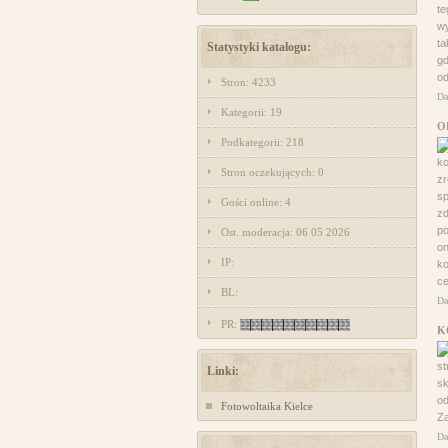
te
w
ta
Statystyki katalogu:
g
od
Stron: 4233
Da
Kategorii: 19
O
Podkategorii: 218
k
Stron oczekujących: 0
zr
sp
Gości online: 4
zd
po
Ost. moderacja: 06 05 2026
on
IP:
ko
ce
BL:
Da
PR:
K
st
Linki:
sk
o
Fotowoltaika Kielce
Za
Da