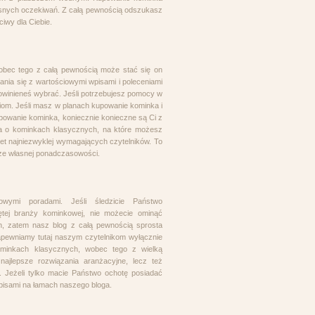
łasnych oczekiwań. Z całą pewnością odszukasz
ciwy dla Ciebie.
wobec tego z całą pewnością może stać się on
nania się z wartościowymi wpisami i poleceniami
 powinieneś wybrać. Jeśli potrzebujesz pomocy w
om. Jeśli masz w planach kupowanie kominka i
upowanie kominka, koniecznie konieczne są Ci z
ga o kominkach klasycznych, na które możesz
awet najniezwyklej wymagających czytelników. To
 ze własnej ponadczasowości.
wymi poradami. Jeśli śledzicie Państwo
ętej branży kominkowej, nie możecie ominąć
, zatem nasz blog z całą pewnością sprosta
apewniamy tutaj naszym czytelnikom wyłącznie
ominkach klasycznych, wobec tego z wielką
jlepsze rozwiązania aranżacyjne, lecz też
 Jeżeli tylko macie Państwo ochotę posiadać
pisami na łamach naszego bloga.