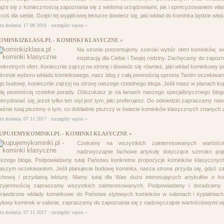
ąże się z koniecznością zapoznania się z wieloma urządzeniami, jak i sprecyzowaniem w
 coś dla siebie. Dzięki tej wyjątkowej lekturze dowiesz się, jaki wkład do kominka będzie właś
ta dodania: 17 08 2018 ·
szczegóły wpisu »
OMINKIZKLASA.PL - KOMINKI KLASYCZNE »
Na stronie prezentujemy szeroki wybór ofert kominków, 
inspiracją dla Ciebie i Twojej rodziny. Zachęcamy do zapoz
nkretnych ofert. Koniecznie zajrzyj na stronę i dowiedz się również, jaki wkład kominkowy
kresie wyboru wkładu kominkowego, nasz blog z całą pewnością sprosta Twoim oczekiwani
go budowę, koniecznie zajrzyj na stronę naszego rzetelnego bloga. Jeśli masz w planach k
łą pewnością rzetelne porady. Odszukasz je na łamach naszego specjalistycznego blo
ecydować się, jeżeli tylko ten styl jest tym, jaki preferujesz. Do odwiedzin zapraszamy n
aśnie tutaj piszemy o tym, co dokładnie piszczy w świecie kominków klasycznych znanych
ta dodania: 07 11 2017 ·
szczegóły wpisu »
UPUJEMYKOMINKI.PL - KOMINKI KLASYCZNE »
Czekamy na wszystkich zainteresowanych wartościo
nadzwyczajnie fachowe artykuły dotyczące szeroko poj
aszego bloga. Podpowiadamy tutaj Państwu konkretne propozycje kominków klasycznych
szym oczekiwaniom. Jeśli planujecie budowę kominka, nasza strona przyda się, gdyż z
achową i przydatną lekturę. Mamy tutaj dla Was dużo interesujących artykułów o k
rzyjemnością zapraszamy wszystkich zainteresowanych. Podpowiadamy i doradzamy na
rawdzone wkłady kominkowe do Państwa stylowych kominków w salonach i sypialniach.
ylowy kominek w salonie, zapraszamy do zapoznania się z nadzwyczajnie wartościowymi w
ta dodania: 07 11 2017 ·
szczegóły wpisu »