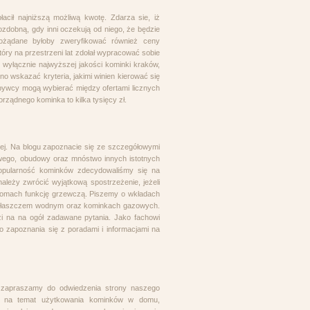
acił najniższą możliwą kwotę. Zdarza sie, iż
ozdobną, gdy inni oczekują od niego, że będzie
pożądane byłoby zweryfikować również ceny
óry na przestrzeni lat zdołał wypracować sobie
 wyłącznie najwyższej jakości kominki kraków,
o wskazać kryteria, jakimi winien kierować się
abywcy mogą wybierać między ofertami licznych
orządnego kominka to kilka tysięcy zł.
ckiej. Na blogu zapoznacie się ze szczegółowymi
ego, obudowy oraz mnóstwo innych istotnych
 popularność kominków zdecydowaliśmy się na
leży zwrócić wyjątkową spostrzeżenie, jeżeli
domach funkcję grzewczą. Piszemy o wkładach
 płaszczem wodnym oraz kominkach gazowych.
i na na ogół zadawane pytania. Jako fachowi
 zapoznania się z poradami i informacjami na
 zapraszamy do odwiedzenia strony naszego
eż na temat użytkowania kominków w domu,