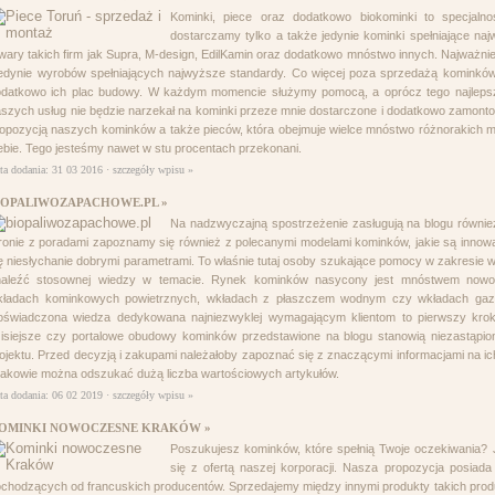
Kominki, piece oraz dodatkowo biokominki to specjaln
samoobrony dla kobiet Chorzów
dostarczamy tylko a także jedynie kominki spełniające naj
wary takich firm jak Supra, M-design, EdilKamin oraz dodatkowo mnóstwo innych. Najważniej
jedynie wyrobów spełniających najwyższe standardy. Co więcej poza sprzedażą kominków
odatkowo ich plac budowy. W każdym momencie służymy pomocą, a oprócz tego najleps
szych usług nie będzie narzekał na kominki przeze mnie dostarczone i dodatkowo zamon
opozycją naszych kominków a także pieców, która obejmuje wielce mnóstwo różnorakich mod
ebie. Tego jesteśmy nawet w stu procentach przekonani.
ta dodania: 31 03 2016 ·
szczegóły wpisu »
IOPALIWOZAPACHOWE.PL »
Na nadzwyczajną spostrzeżenie zasługują na blogu równie
ronie z poradami zapoznamy się również z polecanymi modelami kominków, jakie są innow
ę niesłychanie dobrymi parametrami. To właśnie tutaj osoby szukające pomocy w zakresi
naleźć stosownej wiedzy w temacie. Rynek kominków nasycony jest mnóstwem nowo
kładach kominkowych powietrznych, wkładach z płaszczem wodnym czy wkładach gaz
oświadczona wiedza dedykowana najniezwyklej wymagającym klientom to pierwszy krok 
isiejsze czy portalowe obudowy kominków przedstawione na blogu stanowią niezastąpion
ojektu. Przed decyzją i zakupami należałoby zapoznać się z znaczącymi informacjami na i
akowie można odszukać dużą liczba wartościowych artykułów.
ta dodania: 06 02 2019 ·
szczegóły wpisu »
OMINKI NOWOCZESNE KRAKÓW »
Poszukujesz kominków, które spełnią Twoje oczekiwania? J
się z ofertą naszej korporacji. Nasza propozycja posia
chodzących od francuskich producentów. Sprzedajemy między innymi produkty takich prod