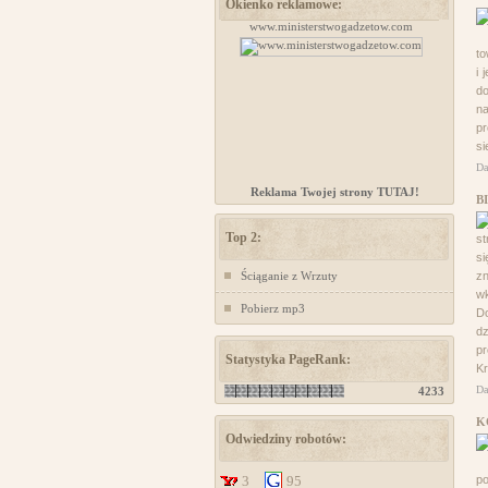
Okienko reklamowe:
projektowanie stron www
www.ministerstwogadzetow.com
Kursy 
to
i 
d
na
pr
si
Da
Reklama Twojej strony TUTAJ!
B
Top 2:
st
si
Ściąganie z Wrzuty
z
w
Pobierz mp3
D
dz
pr
Statystyka PageRank:
Kr
Da
4233
K
Odwiedziny robotów:
3
95
po