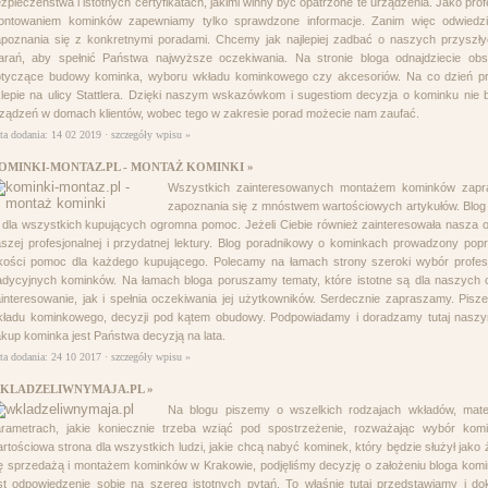
zpieczeństwa i istotnych certyfikatach, jakimi winny być opatrzone te urządzenia. Jako pr
ontowaniem kominków zapewniamy tylko sprawdzone informacje. Zanim więc odwiedzic
poznania się z konkretnymi poradami. Chcemy jak najlepiej zadbać o naszych przyszły
arań, aby spełnić Państwa najwyższe oczekiwania. Na stronie bloga odnajdziecie ob
otyczące budowy kominka, wyboru wkładu kominkowego czy akcesoriów. Na co dzień 
lepie na ulicy Stattlera. Dzięki naszym wskazówkom i sugestiom decyzja o kominku nie 
ządzeń w domach klientów, wobec tego w zakresie porad możecie nam zaufać.
ta dodania: 14 02 2019 ·
szczegóły wpisu »
OMINKI-MONTAZ.PL - MONTAŻ KOMINKI »
Wszystkich zainteresowanych montażem kominków zapra
zapoznania się z mnóstwem wartościowych artykułów. Blog
 dla wszystkich kupujących ogromna pomoc. Jeżeli Ciebie również zainteresowała nasza of
szej profesjonalnej i przydatnej lektury. Blog poradnikowy o kominkach prowadzony pop
kości pomoc dla każdego kupującego. Polecamy na łamach strony szeroki wybór profes
adycyjnych kominków. Na łamach bloga poruszamy tematy, które istotne są dla naszych 
interesowanie, jak i spełnia oczekiwania jej użytkowników. Serdecznie zapraszamy. Pis
kładu kominkowego, decyzji pod kątem obudowy. Podpowiadamy i doradzamy tutaj naszy
kup kominka jest Państwa decyzją na lata.
ta dodania: 24 10 2017 ·
szczegóły wpisu »
KLADZELIWNYMAJA.PL »
Na blogu piszemy o wszelkich rodzajach wkładów, mate
arametrach, jakie koniecznie trzeba wziąć pod spostrzeżenie, rozważając wybór ko
rtościowa strona dla wszystkich ludzi, jakie chcą nabyć kominek, który będzie służył jako ź
ę sprzedażą i montażem kominków w Krakowie, podjęliśmy decyzję o założeniu bloga kom
st odpowiedzenie sobie na szereg istotnych pytań. To właśnie tutaj przedstawiamy i 