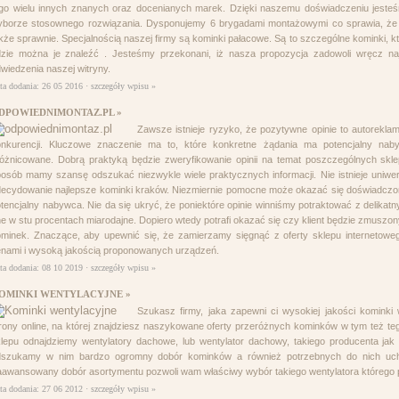
go wielu innych znanych oraz docenianych marek. Dzięki naszemu doświadczeniu jesteś
yborze stosownego rozwiązania. Dysponujemy 6 brygadami montażowymi co sprawia, że
kże sprawnie. Specjalnością naszej firmy są kominki pałacowe. Są to szczególne kominki, k
dzie można je znaleźć . Jesteśmy przekonani, iż nasza propozycja zadowoli wręcz na
wiedzenia naszej witryny.
ta dodania: 26 05 2016 ·
szczegóły wpisu »
DPOWIEDNIMONTAZ.PL »
Zawsze istnieje ryzyko, że pozytywne opinie to autorekla
onkurencji. Kluczowe znaczenie ma to, które konkretne żądania ma potencjalny nab
óżnicowane. Dobrą praktyką będzie zweryfikowanie opinii na temat poszczególnych skl
osób mamy szansę odszukać niezwykle wiele praktycznych informacji. Nie istnieje uniwer
ecydowanie najlepsze kominki kraków. Niezmiernie pomocne może okazać się doświadczone
tencjalny nabywca. Nie da się ukryć, że poniektóre opinie winniśmy potraktować z delik
e w stu procentach miarodajne. Dopiero wtedy potrafi okazać się czy klient będzie zmuszo
minek. Znaczące, aby upewnić się, że zamierzamy sięgnąć z oferty sklepu internetowe
nami i wysoką jakością proponowanych urządzeń.
ta dodania: 08 10 2019 ·
szczegóły wpisu »
OMINKI WENTYLACYJNE »
Szukasz firmy, jaka zapewni ci wysokiej jakości kominki 
rony online, na której znajdziesz naszykowane oferty przeróżnych kominków w tym też teg
lepu odnajdziemy wentylatory dachowe, lub wentylator dachowy, takiego producenta jak
dszukamy w nim bardzo ogromny dobór kominków a również potrzebnych do nich uch
awansowany dobór asortymentu pozwoli wam właściwy wybór takiego wentylatora którego
ta dodania: 27 06 2012 ·
szczegóły wpisu »