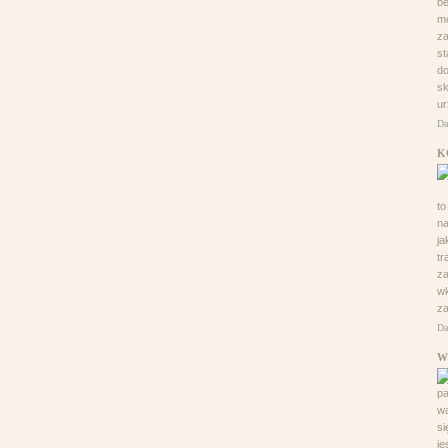
be
m
za
st
d
sk
ur
Da
K
to
na
ja
tr
za
w
za
Da
W
p
wa
si
je