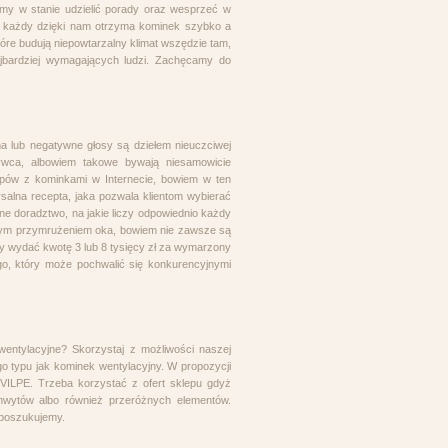
my w stanie udzielić porady oraz wesprzeć w
 każdy dzięki nam otrzyma kominek szybko a
tóre budują niepowtarzalny klimat wszędzie tam,
jbardziej wymagających ludzi. Zachęcamy do
ma lub negatywne głosy są dziełem nieuczciwej
ywca, albowiem takowe bywają niesamowicie
epów z kominkami w Internecie, bowiem w ten
salna recepta, jaka pozwala klientom wybierać
 doradztwo, na jakie liczy odpowiednio każdy
atnym przymrużeniem oka, bowiem nie zawsze są
ny wydać kwotę 3 lub 8 tysięcy zł za wymarzony
go, który może pochwalić się konkurencyjnymi
wentylacyjne? Skorzystaj z możliwości naszej
o typu jak kominek wentylacyjny. W propozycji
 VILPE. Trzeba korzystać z ofert sklepu gdyż
wytów albo również przeróżnych elementów.
 poszukujemy.