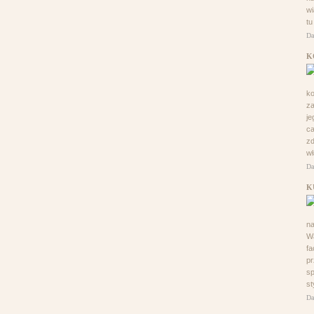
wi
tu
Da
K
ko
za
je
ca
zd
wł
Da
K
n
Wa
f
p
sp
st
Da