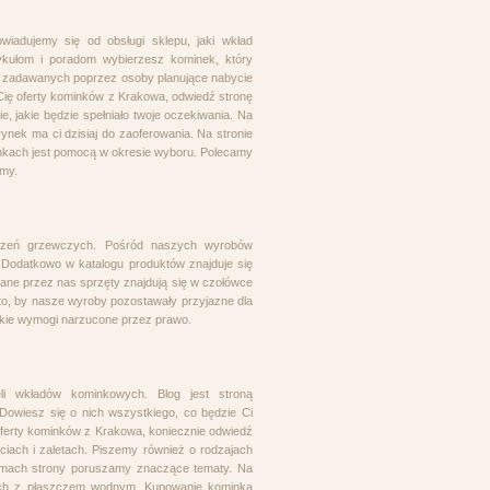
iadujemy się od obsługi sklepu, jaki wkład
kułom i poradom wybierzesz kominek, który
ń zadawanych poprzez osoby planujące nabycie
 Cię oferty kominków z Krakowa, odwiedź stronę
, jakie będzie spełniało twoje oczekiwania. Na
ynek ma ci dzisiaj do zaoferowania. Na stronie
nkach jest pomocą w okresie wyboru. Polecamy
amy.
ądzeń grzewczych. Pośród naszych wyrobów
i. Dodatkowo w katalogu produktów znajduje się
ne przez nas sprzęty znajdują się w czołówce
o, by nasze wyroby pozostawały przyjazne dla
okie wymogi narzucone przez prawo.
i wkładów kominkowych. Blog jest stroną
 Dowiesz się o nich wszystkiego, co będzie Ci
 oferty kominków z Krakowa, koniecznie odwiedź
iach i zaletach. Piszemy również o rodzajach
łamach strony poruszamy znaczące tematy. Na
ach z płaszczem wodnym. Kupowanie kominka