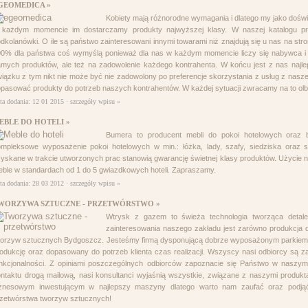
GEOMEDICA »
Kobiety mają różnorodne wymagania i dlatego my jako doś
 każdym momencie im dostarczamy produkty najwyższej klasy. W naszej katalogu prod
dkolanówki. O ile są państwo zainteresowani innymi towarami niż znajdują się u nas na str
0% dla państwa coś wymyślą ponieważ dla nas w każdym momencie liczy się nabywca i w
mych produktów, ale też na zadowolenie każdego kontrahenta. W końcu jest z nas naj
iązku z tym nikt nie może być nie zadowolony po preferencje skorzystania z usług z naszej 
pasować produkty do potrzeb naszych kontrahentów. W każdej sytuacji zwracamy na to ol
ta dodania: 12 01 2015 ·
szczegóły wpisu »
EBLE DO HOTELI »
Bumera to producent mebli do pokoi hotelowych oraz b
mpleksowe wyposażenie pokoi hotelowych w min.: łóżka, lady, szafy, siedziska oraz stol
yskane w trakcie utworzonych prac stanowią gwarancję świetnej klasy produktów. Użycie n
ble w standardach od 1 do 5 gwiazdkowych hoteli. Zapraszamy.
ta dodania: 28 03 2012 ·
szczegóły wpisu »
WORZYWA SZTUCZNE - PRZETWÓRSTWO »
Wtrysk z gazem to świeża technologia tworząca deta
zainteresowania naszego zakładu jest zarówno produkcja d
orzyw sztucznych Bydgoszcz. Jesteśmy firmą dysponującą dobrze wyposażonym parkiem
odukcję oraz dopasowany do potrzeb klienta czas realizacji. Wszyscy nasi odbiorcy są z
nkcjonalności. Z opiniami poszczególnych odbiorców zapoznacie się Państwo w naszy
ntaktu drogą mailową, nasi konsultanci wyjaśnią wszystkie, związane z naszymi produkt
iznesowym inwestującym w najlepszy maszyny dlatego warto nam zaufać oraz podjąć
zetwórstwa tworzyw sztucznych!