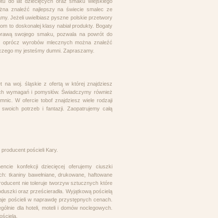
u do lat dziecięcych oraz smaku wiejskiego
żna znaleźć najlepszy na świecie smalec ze
y. Jeżeli uwielbiasz pyszne polskie przetwory
m to doskonałej klasy nabiał produkty. Bogaty
prawą swojego smaku, pozwala na powrót do
ie, oprócz wyrobów mlecznych można znaleźć
z czego my jesteśmy dumni. Zapraszamy.
 na woj. śląskie z ofertą w której znajdziesz
oich wymagań i pomysłów. Świadczymy również
nic. W ofercie tobof znajdziesz wiele rodzaji
swoich potrzeb i fantazji. Zaopatrujemy całą
producent pościeli Kary.
ncie konfekcji dziecięcej oferujemy ciuszki
ach: tkaniny bawełniane, drukowane, haftowane
roducent nie toleruje tworzyw sztucznych które
oduszki oraz prześcieradła. Wyjątkową pościelą
zaje pościeli w naprawdę przystępnych cenach.
lnie dla hoteli, moteli i domów noclegowych.
ościelą.