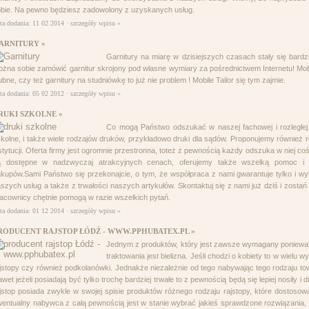
bie. Na pewno będziesz zadowolony z uzyskanych usług.
ta dodania: 11 02 2014 ·
szczegóły wpisu »
ARNITURY »
Garnitury na miarę w dzisiejszych czasach stały się bardz
żna sobie zamówić garnitur skrojony pod własne wymiary za pośrednictwem Internetu! Mobile 
ubne, czy też garnitury na studniówkę to już nie problem ! Mobile Tailor się tym zajmie.
ta dodania: 05 02 2012 ·
szczegóły wpisu »
RUKI SZKOLNE »
Co mogą Państwo odszukać w naszej fachowej i rozległej
kolne, i także wiele rodzajów druków, przykładowo druki dla sądów. Proponujemy również r
stytucji. Oferta firmy jest ogromnie przestronna, toteż z pewnością każdy odszuka w niej c
ą dostępne w nadzwyczaj atrakcyjnych cenach, oferujemy także wszelką pomoc i
kupów.Sami Państwo się przekonajcie, o tym, że współpraca z nami gwarantuje tylko i wył
szych usług a także z trwałości naszych artykułów. Skontaktuj się z nami już dziś i zosta
acownicy chętnie pomogą w razie wszelkich pytań.
ta dodania: 01 12 2014 ·
szczegóły wpisu »
RODUCENT RAJSTOP ŁÓDŹ - WWW.PPHUBATEX.PL »
Jednym z produktów, który jest zawsze wymagany ponieważ 
traktowania jest bielizna. Jeśli chodzi o kobiety to w wiel
jstopy czy również podkolanówki. Jednakże niezależnie od tego nabywając tego rodzaju to
wet jeżeli posiadają być tylko trochę bardziej trwałe to z pewnością będą się lepiej nosiły i
jstop posiada zwykle w swojej spisie produktów różnego rodzaju rajstopy, które dostos
entualny nabywca z całą pewnością jest w stanie wybrać jakieś sprawdzone rozwiązania, k