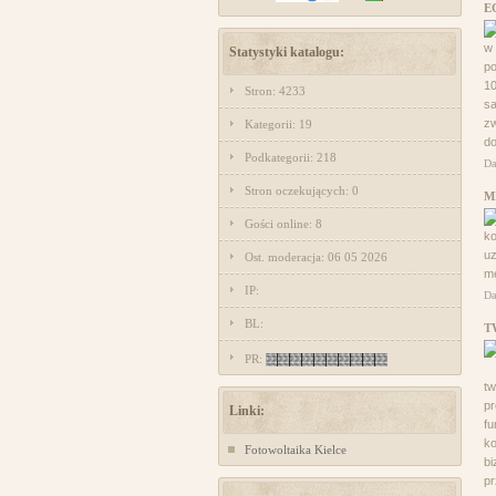
E
w
Statystyki katalogu:
po
10
Stron: 4233
sa
zw
Kategorii: 19
do
Podkategorii: 218
Da
Stron oczekujących: 0
M
Gości online: 8
ko
uz
Ost. moderacja: 06 05 2026
me
IP:
Da
BL:
T
PR:
tw
pr
Linki:
fu
ko
Fotowoltaika Kielce
b
pr