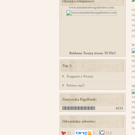
Okienko reklamowe:
Kursy samoobrony dla kobiet Chorzów
www.ministerstwogadzetow.com
ro
na
wy
na
pa
Da
W
Reklama Twojej strony TUTAJ!
wy
Wz
Top 2:
ch
sk
Ściąganie z Wrzuty
Da
Pobierz mp3
S
za
Statystyka PageRank:
si
m
4233
na
ja
Odwiedziny robotów:
do
Da
21
1
313