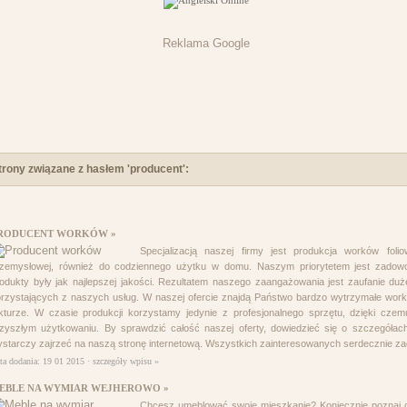
Reklama Google
trony związane z hasłem 'producent':
RODUCENT WORKÓW »
Specjalizacją naszej firmy jest produkcja worków fol
zemysłowej, również do codziennego użytku w domu. Naszym priorytetem jest zadowol
odukty były jak najlepszej jakości. Rezultatem naszego zaangażowania jest zaufanie dużej 
rzystających z naszych usług. W naszej ofercie znajdą Państwo bardzo wytrzymałe worki
kturze. W czasie produkcji korzystamy jedynie z profesjonalnego sprzętu, dzięki cz
zyszłym użytkowaniu. By sprawdzić całość naszej oferty, dowiedzieć się o szczegółac
starczy zajrzeć na naszą stronę internetową. Wszystkich zainteresowanych serdecznie za
ta dodania: 19 01 2015 ·
szczegóły wpisu »
EBLE NA WYMIAR WEJHEROWO »
Chcesz umeblować swoje mieszkanie? Koniecznie poznaj o