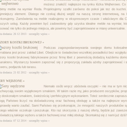
możesz znaleźć najlepsze na rynku łóżka Wejherowo. Co wi
projektowanie stron www
bimy meble na wymiar Reda. Projektujemy szafki zarówno do pokoi jak tez do kuchni
jmniejszy element. Dlatego nie czekaj dłużej wejdź na naszą stronę internetową, na 
konujemy. Zamówienia na meble realizujemy w ekspresowym czasie i właściwym dla Ci
szych usług. Każdy powinien być zadowolony gdy uzyska idealne meble na wymiar, kt
sować nie tylko do jednego miejsca, ale powinny być zaprojektowane w miarę uniwersalnie.
ta dodania: 26 12 2013 ·
szczegóły wpisu »
ZORY KOSTKI BRUKOWEJ »
Podczas zagospodarowywania swojego domu kolosalne 
rabiana jest przez zakład Libet. Obejście to świadectwo wszelkiej posiadłości bez względu
ory kostki brukowej fabrykowane przez firmę libet z pewnością dodadzą każdemu domos
arakteru. Wystarczy bowiem zapoznać się z propozycją zakładu ażeby zaprojektować i
weru, podjazdu lub tarasu.
ta dodania: 21 02 2012 ·
szczegóły wpisu »
ERY WĘDZONE »
Niemało osób wręcz ubóstwia oscypki – nie ma w tym ni
chwycają swoim wyjątkowym smakiem. W takim razie my, jako producent oscypków, pro
ę doskonałym smakiem, świeżością i perfekcyjnym wykonaniem. Toteż serdecznie zapraszam
ogą Państwo liczyć na doświadczoną oraz fachową obsługę a także na najlepsze wyr
prawdę warto zaufać. Sami Państwo się przekonajcie, że mnogość naszych produktów spr
kiego właśnie oczekuje i poszukuje. Kto raz skorzysta z naszej oferty, będzie już zawsz
świadczą takiego wyboru a także fachowej oraz miłej obsługi. Skontaktuj się z nami już dziś!
ta dodania: 07 12 2014 ·
szczegóły wpisu »