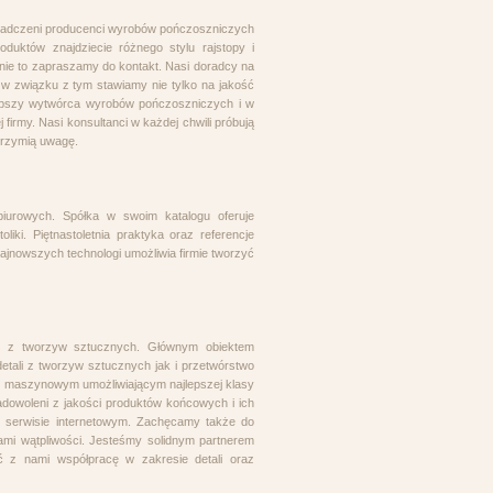
wiadczeni producenci wyrobów pończoszniczych
uktów znajdziecie różnego stylu rajstopy i
onie to zapraszamy do kontakt. Nasi doradcy na
 związku z tym stawiamy nie tylko na jakość
lepszy wytwórca wyrobów pończoszniczych i w
firmy. Nasi konsultanci w każdej chwili próbują
brzymią uwagę.
iurowych. Spółka w swoim katalogu oferuje
iki. Piętnastoletnia praktyka oraz referencje
ajnowszych technologi umożliwia firmie tworzyć
le z tworzyw sztucznych. Głównym obiektem
etali z tworzyw sztucznych jak i przetwórstwo
 maszynowym umożliwiającym najlepszej klasy
adowoleni z jakości produktów końcowych i ich
m serwisie internetowym. Zachęcamy także do
ami wątpliwości. Jesteśmy solidnym partnerem
 z nami współpracę w zakresie detali oraz