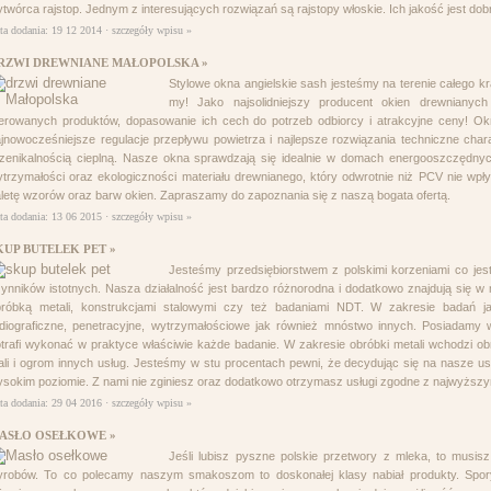
twórca rajstop. Jednym z interesujących rozwiązań są rajstopy włoskie. Ich jakość jest do
ta dodania: 19 12 2014 ·
szczegóły wpisu »
RZWI DREWNIANE MAŁOPOLSKA »
Stylowe okna angielskie sash jesteśmy na terenie całego 
my! Jako najsolidniejszy producent okien drewnianych
erowanych produktów, dopasowanie ich cech do potrzeb odbiorcy i atrakcyjne ceny! Ok
jnowocześniejsze regulacje przepływu powietrza i najlepsze rozwiązania techniczne cha
zenikalnością cieplną. Nasze okna sprawdzają się idealnie w domach energooszczędny
trzymałości oraz ekologiczności materiału drewnianego, który odwrotnie niż PCV nie wpł
letę wzorów oraz barw okien. Zapraszamy do zapoznania się z naszą bogata ofertą.
ta dodania: 13 06 2015 ·
szczegóły wpisu »
KUP BUTELEK PET »
Jesteśmy przedsiębiorstwem z polskimi korzeniami co je
ynników istotnych. Nasza działalność jest bardzo różnorodna i dodatkowo znajdują się w n
bróbką metali, konstrukcjami stalowymi czy też badaniami NDT. W zakresie badań j
diograficzne, penetracyjne, wytrzymałościowe jak również mnóstwo innych. Posiadamy 
trafi wykonać w praktyce właściwie każde badanie. W zakresie obróbki metali wchodzi o
ali i ogrom innych usług. Jesteśmy w stu procentach pewni, że decydując się na nasze us
sokim poziomie. Z nami nie zginiesz oraz dodatkowo otrzymasz usługi zgodne z najwyższ
ta dodania: 29 04 2016 ·
szczegóły wpisu »
ASŁO OSEŁKOWE »
Jeśli lubisz pyszne polskie przetwory z mleka, to mus
yrobów. To co polecamy naszym smakoszom to doskonałej klasy nabiał produkty. Spo