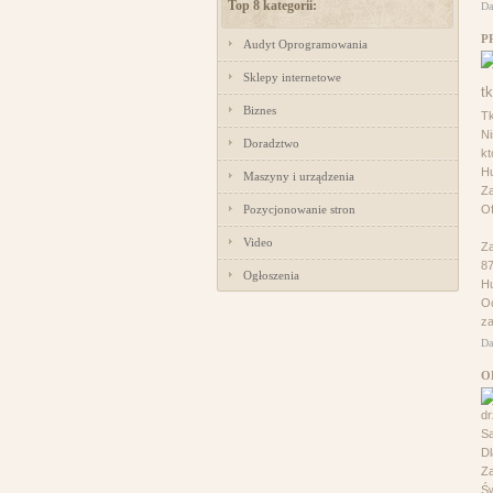
Top 8 kategorii:
Da
P
Audyt Oprogramowania
Sklepy internetowe
Biznes
Tk
Ni
Doradztwo
kt
Hu
Maszyny i urządzenia
Za
Pozycjonowanie stron
Of
Video
Za
87
Ogłoszenia
Hu
Oc
za
Da
O
dr
Są
D
Za
Św