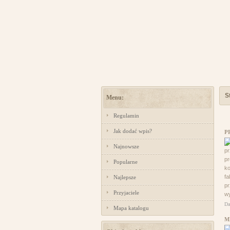
S
Menu:
Regulamin
Jak dodać wpis?
P
Najnowsze
pr
pr
Popularne
ko
fa
Najlepsze
pr
Przyjaciele
wy
Da
Mapa katalogu
M