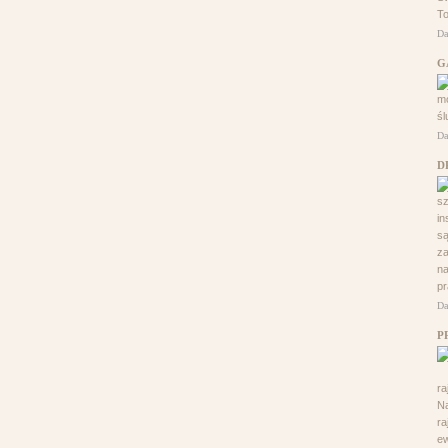
To
Da
G
mo
śl
Da
D
sz
in
s
za
na
pr
Da
P
ra
Na
ra
ew