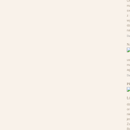
O
m
sw
z 
w
d
na
Da
N
us
ma
ag
Da
P
dz
or
ni
je
Za
Ró