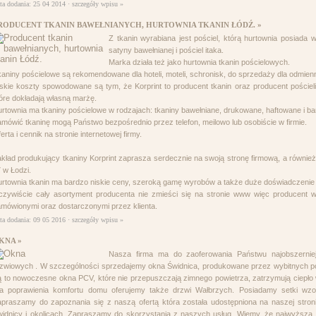
ta dodania: 25 04 2014 ·
szczegóły wpisu »
RODUCENT TKANIN BAWEŁNIANYCH, HURTOWNIA TKANIN ŁÓDŹ. »
Z tkanin wyrabiana jest pościel, którą hurtownia posiada 
satyny bawełnianej i pościel itaka.
Marka działa też jako hurtownia tkanin pościelowych.
aniny pościelowe są rekomendowane dla hoteli, moteli, schronisk, do sprzedaży dla odmien
skie koszty spowodowane są tym, że Korprint to producent tkanin oraz producent pościel
óre dokładają własną marżę.
rtownia ma tkaniny pościelowe w rodzajach: tkaniny bawełniane, drukowane, haftowane i ba
mówić tkaninę mogą Państwo bezpośrednio przez telefon, meilowo lub osobiście w firmie.
erta i cennik na stronie internetowej firmy.
kład produkujący tkaniny Korprint zaprasza serdecznie na swoją stronę firmową, a równie
 w Łodzi.
rtownia tkanin ma bardzo niskie ceny, szeroką gamę wyrobów a także duże doświadczenie
zywiście cały asortyment producenta nie zmieści się na stronie www więc producent w
mówionymi oraz dostarczonymi przez klienta.
ta dodania: 09 05 2016 ·
szczegóły wpisu »
KNA »
Nasza firma ma do zaoferowania Państwu najobszerni
zwiowych . W szczególności sprzedajemy okna Świdnica, produkowane przez wybitnych pols
 to nowoczesne okna PCV, które nie przepuszczają zimnego powietrza, zatrzymują ciepło 
la poprawienia komfortu domu oferujemy także drzwi Wałbrzych. Posiadamy setki wzo
praszamy do zapoznania się z naszą ofertą która została udostępniona na naszej stroni
idnicy i okolicach. Zapraszamy do skorzystania z naszych usług. Wiemy, że najwyższa 