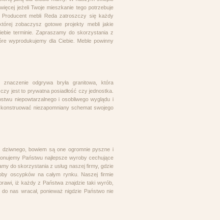
ęcej jeżeli Twoje mieszkanie tego potrzebuje
. Producent mebli Reda zatroszczy się każdy
której zobaczysz gotowe projekty mebli jakie
ebie terminie. Zapraszamy do skorzystania z
óre wyprodukujemy dla Ciebie. Meble powinny
znaczenie odgrywa bryła granitowa, która
 czy jest to prywatna posiadłość czy jednostka.
twu niepowtarzalnego i osobliwego wyglądu i
 skonstruować niezapomniany schemat swojego
c dziwnego, bowiem są one ogromnie pyszne i
ponujemy Państwu najlepsze wyroby cechujące
y do skorzystania z usług naszej firmy, gdzie
oby oscypków na całym rynku. Naszej firmie
awi, iż każdy z Państwa znajdzie taki wyrób,
e do nas wracał, ponieważ nigdzie Państwo nie