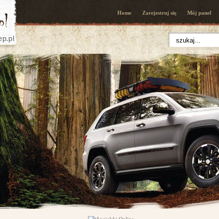
Home
Zarejestruj się
Mój panel
ep.pl