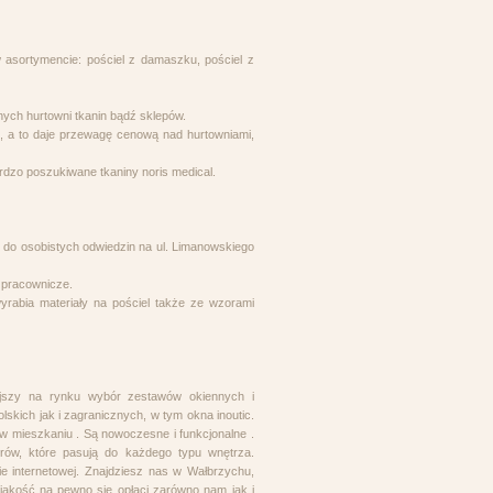
w asortymencie: pościel z damaszku, pościel z
nych hurtowni tkanin bądź sklepów.
i, a to daje przewagę cenową nad hurtowniami,
rdzo poszukiwane tkaniny noris medical.
ż do osobistych odwiedzin na ul. Limanowskiego
 pracownicze.
yrabia materiały na pościel także ze wzorami
ejszy na rynku wybór zestawów okiennych i
kich jak i zagranicznych, w tym okna inoutic.
w mieszkaniu . Są nowoczesne i funkcjonalne .
rów, które pasują do każdego typu wnętrza.
e internetowej. Znajdziesz nas w Wałbrzychu,
jakość na pewno się opłaci zarówno nam jak i