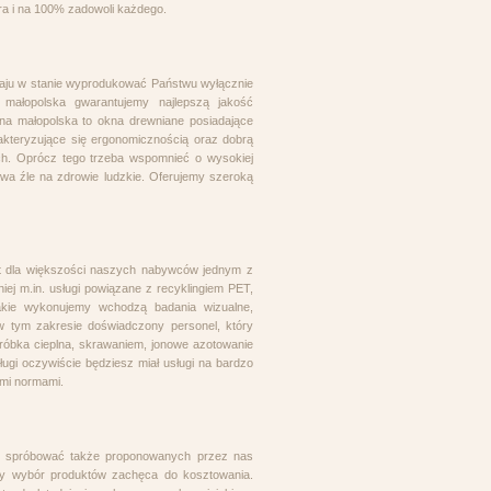
bra i na 100% zadowoli każdego.
kraju w stanie wyprodukować Państwu wyłącznie
 małopolska gwarantujemy najlepszą jakość
na małopolska to okna drewniane posiadające
rakteryzujące się ergonomicznością oraz dobrą
ch. Oprócz tego trzeba wspomnieć o wysokiej
ywa źle na zdrowie ludzkie. Oferujemy szeroką
st dla większości naszych nabywców jednym z
iej m.in. usługi powiązane z recyklingiem PET,
akie wykonujemy wchodzą badania wizualne,
w tym zakresie doświadczony personel, który
bróbka cieplna, skrawaniem, jonowe azotowanie
ługi oczywiście będziesz miał usługi na bardzo
ymi normami.
isz spróbować także proponowanych przez nas
ry wybór produktów zachęca do kosztowania.