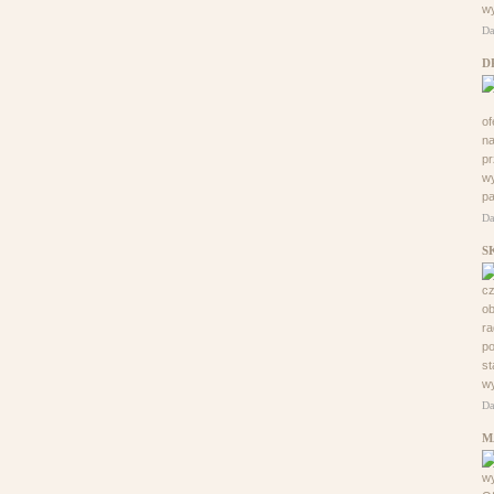
wy
Da
D
of
na
pr
wy
pa
Da
S
cz
o
ra
po
st
wy
Da
M
w