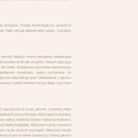
iej dostępne. Postęp technologiczny sprawił że
Tailor oferuje właśnie takie usługi . Garnitury
 ofercie? Między innymi oferujemy świadectwa
óżnorodne druki dla urzędów i innych tego typu
oś dla siebie. Dodatkowo wszystkie nasze towary
 gratisowe doradztwo, zatem zachęcamy do
ącznie satysfakcję oraz zadowolenie z jakości
ń naszym stałym klientem przez długi czas! Nasi
najczęściej się psuje, głównie z powodu złego
u wypadkach noszą różnego stylu najwyższej klasy
war należy wybierać towary najwyższej jakości.
 dużo lepiej wyglądały. Właściwie każdy wytwórca
owane są do różnych wymagań. Właściwie każdy
tórych jest w stanie dostarczyć dobrej jakości