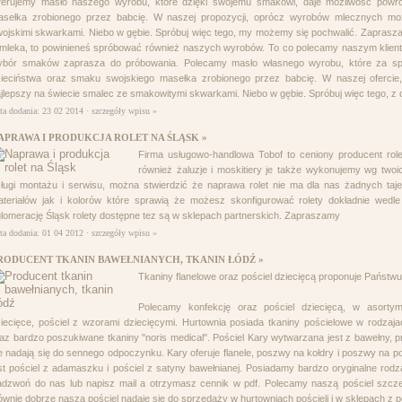
ferujemy masło naszego wyrobu, które dzięki swojemu smakowi, daje możliwość powrot
asełka zrobionego przez babcię. W naszej propozycji, oprócz wyrobów mlecznych mo
ojskimi skwarkami. Niebo w gębie. Spróbuj więc tego, my możemy się pochwalić. Zapraszam
mleka, to powinieneś spróbować również naszych wyrobów. To co polecamy naszym kliento
ybór smaków zaprasza do próbowania. Polecamy masło własnego wyrobu, które za s
zieciństwa oraz smaku swojskiego masełka zrobionego przez babcię. W naszej oferc
jlepszy na świecie smalec ze smakowitymi skwarkami. Niebo w gębie. Spróbuj więc tego, 
ta dodania: 23 02 2014 ·
szczegóły wpisu »
APRAWA I PRODUKCJA ROLET NA ŚLĄSK »
Firma usługowo-handlowa Tobof to ceniony producent rolet
również żaluzje i moskitiery je także wykonujemy wg tw
ługi montażu i serwisu, można stwierdzić że naprawa rolet nie ma dla nas żadnych tajem
teriałów jak i kolorów które sprawią że możesz skonfigurować rolety dokładnie wedle 
lomerację Śląsk rolety dostępne tez są w sklepach partnerskich. Zapraszamy
ta dodania: 01 04 2012 ·
szczegóły wpisu »
RODUCENT TKANIN BAWEŁNIANYCH, TKANIN ŁÓDŹ »
Tkaniny flanelowe oraz pościel dziecięcą proponuje Państwu 
Polecamy konfekcję oraz pościel dziecięcą, w asortyme
iecięce, pościel z wzorami dziecięcymi. Hurtownia posiada tkaniny pościelowe w rodzaj
az bardzo poszukiwane tkaniny "noris medical". Pościel Kary wytwarzana jest z bawełny, p
e nadają się do sennego odpoczynku. Kary oferuje flanele, poszwy na kołdry i poszwy na p
st pościel z adamaszku i pościel z satyny bawełnianej. Posiadamy bardzo oryginalne rod
dzwoń do nas lub napisz mail a otrzymasz cennik w pdf. Polecamy naszą pościel szczegó
wnie dobrze nasza pościel nadaje się do sprzedaży w hurtowniach pościeli i w sklepach z p