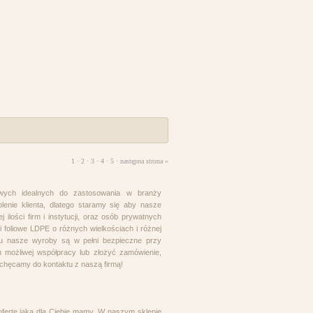
1 ·
2
·
3
·
4
·
5
·
następna strona »
iowych idealnych do zastosowania w branży
enie klienta, dlatego staramy się aby nasze
ilości firm i instytucji, oraz osób prywatnych
 foliowe LDPE o różnych wielkościach i różnej
emu nasze wyroby są w pełni bezpieczne przy
h możliwej współpracy lub złożyć zamówienie,
chęcamy do kontaktu z naszą firmą!
fertę jaką dla Ciebie mamy. W naszym sklepie