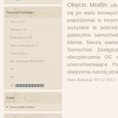
of
się po wielu losowyc
Statystyki katalogu:
pojeżdżenia w innym
Stron: 4233
wszystkie te potrze
Kategorii: 19
gabarytów samocho
Podkategorii: 218
klienta. Naszą wart
Stron oczekujących: 0
Samochód Zastępc
Gości online: 3
ubezpieczenia OC s
Ost. moderacja: 06 05 2026
unieruchamiające 
IP:
obejrzenia naszej stro
BL:
Data dodania: 03 12 2012 
PR:
Linki:
Fotowoltaika Kielce