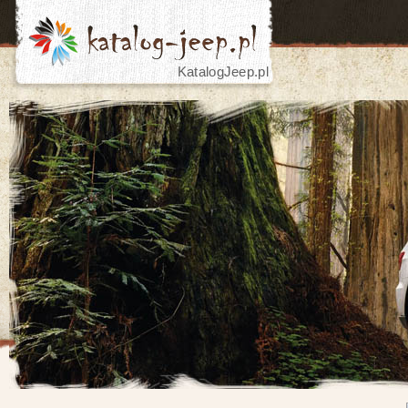
KatalogJeep.pl