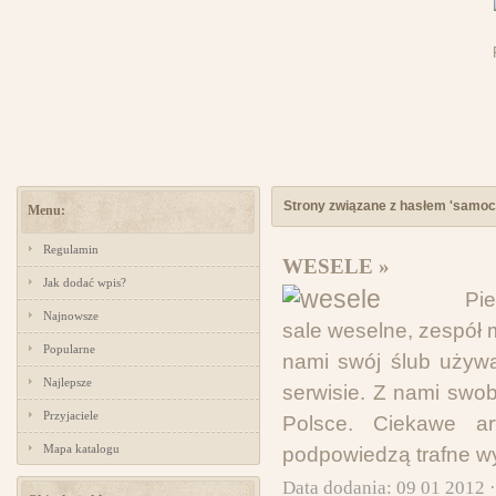
Strony związane z hasłem 'samoc
Menu:
Regulamin
WESELE »
Jak dodać wpis?
Pi
Najnowsze
sale weselne, zespół
Popularne
nami swój ślub używ
Najlepsze
serwisie. Z nami swob
Przyjaciele
Polsce. Ciekawe ar
Mapa katalogu
podpowiedzą trafne w
Data dodania: 09 01 2012 