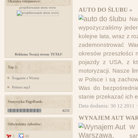
Okienko reklamowe:
projektowanie stron www
projektowanie stron www
AUTO DO ŚLUBU »
Nas
wypożyczaliśmy jeden
kolejne lata, wraz z 
zademonstrować Wam
okresów przeszłości 
Reklama Twojej strony TUTAJ!
pojazdy z USA, z kt
Top 2:
motoryzacji. Nasze l
Ściąganie z Wrzuty
w Polsce i są zacho
Was do bezpośrednie
Pobierz mp3
stanie przekazać ich e
Statystyka PageRank:
Data dodania: 30 12 2011 
4233
WYNAJEM AUT WARS
Odwiedziny robotów:
W 
sa
3
46