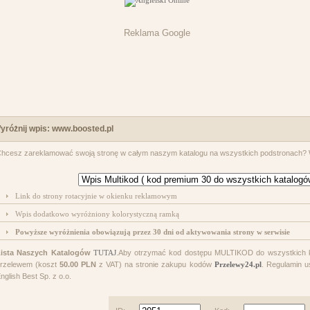
Reklama Google
yróżnij wpis: www.boosted.pl
hcesz zareklamować swoją stronę w całym naszym katalogu na wszystkich podstronach? Wy
Link do strony rotacyjnie w okienku reklamowym
Wpis dodatkowo wyróżniony kolorystyczną ramką
Powyższe wyróżnienia obowiązują przez 30 dni od aktywowania strony w serwisie
Lista Naszych Katalogów
TUTAJ
.Aby otrzymać kod dostępu MULTIKOD do wszystkich
rzelewem (koszt
50.00 PLN
z VAT) na stronie zakupu kodów
Przelewy24.pl
. Regulamin u
nglish Best Sp. z o.o.