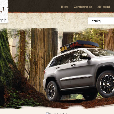
Home
Zarejestruj się
Mój panel
ep.pl