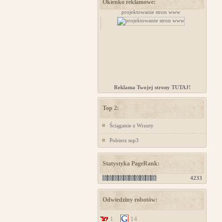
Okienko reklamowe:
Kursy samoobrony dla kobiet Chorzów
projektowanie stron www
Reklama Twojej strony TUTAJ!
Top 2:
Ściąganie z Wrzuty
Pobierz mp3
Statystyka PageRank:
4233
Odwiedziny robotów:
1
14