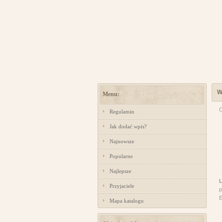
W
Menu:
C
Regulamin
Jak dodać wpis?
Najnowsze
Popularne
Najlepsze
Przyjaciele
p
E
Mapa katalogu