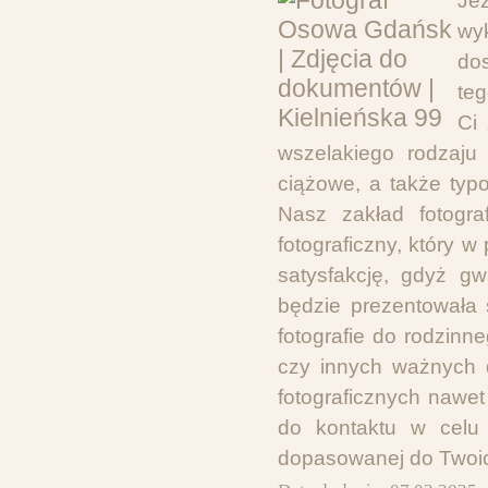
Je
wyk
dos
teg
Ci 
wszelakiego rodzaju 
ciążowe, a także typ
Nasz zakład fotogra
fotograficzny, który 
satysfakcję, gdyż g
będzie prezentowała s
fotografie do rodzinn
czy innych ważnych 
fotograficznych nawe
do kontaktu w celu us
dopasowanej do Twoic