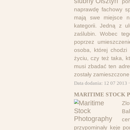
po
naprawdę fachowy spo
mają swe miejsce na
kategorii. Jedną z ul
zaślubin. Wobec teg
poprzez umieszczenie
osoba, której chodz
życiu, czy też taka, k
musi zbadać ten adre
zostały zamieszczone
Data dodania: 12 07 2013 
MARITIME STOCK 
Zlo
Bal
ce
przypominały keje p