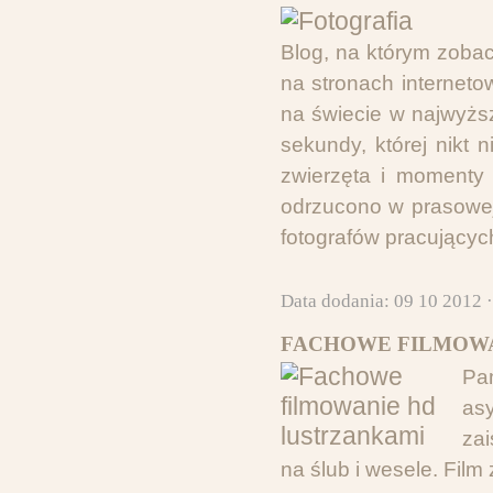
Blog, na którym zobacz
na stronach interneto
na świecie w najwyżs
sekundy, której nikt 
zwierzęta i momenty z
odrzucono w prasowej 
fotografów pracującyc
Data dodania: 09 10 2012 
FACHOWE FILMOWA
Pam
as
zai
na ślub i wesele. Film 