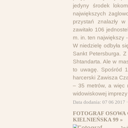
jedyny środek lokom
największych żaglow
przystań znalazły w
zawitało 106 jednost
m. in. ten największy
W niedzielę odbyła si
Sankt Petersburga. Z
Shtandarta. Ale w ma
to uwagę. Spośród 1
harcerski Zawisza Czar
– 35 metrów, a więc r
widowiskowej imprezy 
Data dodania: 07 06 2017 
FOTOGRAF OSOWA 
KIELNIEŃSKA 99 »