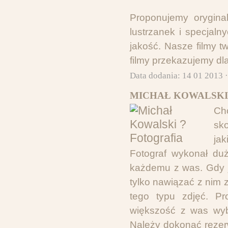
Proponujemy orygina
lustrzanek i specjal
jakość. Nasze filmy 
filmy przekazujemy dl
Data dodania: 14 01 2013 
MICHAŁ KOWALSKI 
Ch
sko
ja
Fotograf wykonał dużo
każdemu z was. Gdy j
tylko nawiązać z nim 
tego typu zdjęć. Pr
większość z was wybi
Należy dokonać rezerw