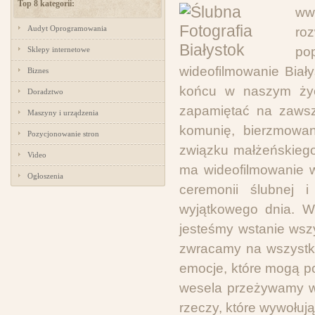
Top 8 kategorii:
ww
Audyt Oprogramowania
ro
po
Sklepy internetowe
wideofilmowanie Biał
Biznes
końcu w naszym życ
Doradztwo
zapamiętać na zawsz
Maszyny i urządzenia
komunię, bierzmowan
Pozycjonowanie stron
związku małżeńskiego 
Video
ma wideofilmowanie w
Ogłoszenia
ceremonii ślubnej
wyjątkowego dnia. W 
jesteśmy wstanie wsz
zwracamy na wszystk
emocje, które mogą p
wesela przeżywamy ws
rzeczy, które wywołuj