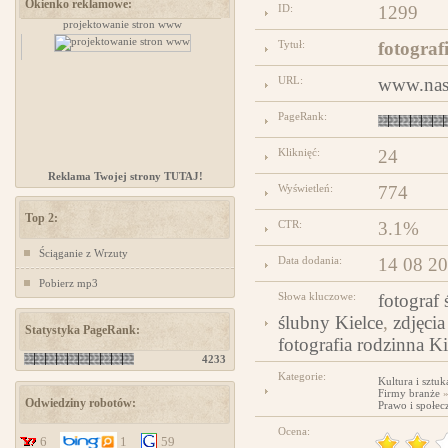
Okienko reklamowe:
ID:
1299
zów
projektowanie stron www
www.ministerstwogadzetow.com
Tytuł:
fotograf
URL:
www.nas
PageRank:
Kliknięć:
24
Reklama Twojej strony TUTAJ!
Wyświetleń:
774
Top 2:
CTR:
3.1%
Ściąganie z Wrzuty
Data dodania:
14 08 2
Pobierz mp3
Słowa kluczowe:
fotograf
ślubny Kielce
,
zdjęci
Statystyka PageRank:
fotografia rodzinna Ki
4233
Kategorie:
Kultura i sztuk
Firmy branże
Odwiedziny robotów:
Prawo i społec
Ocena:
6
1
59