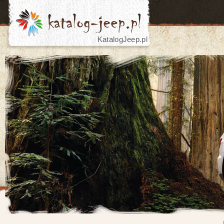
KatalogJeep.pl