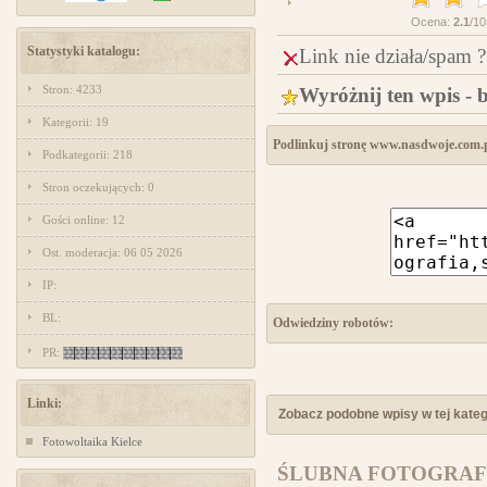
Ocena:
2.1
/10
Statystyki katalogu:
Link nie działa/spam ?
Stron: 4233
Wyróżnij ten wpis - 
Kategorii: 19
Podlinkuj stronę www.nasdwoje.com.p
Podkategorii: 218
Stron oczekujących: 0
Gości online: 12
Ost. moderacja: 06 05 2026
IP:
BL:
Odwiedziny robotów:
PR:
Linki:
Zobacz podobne wpisy w tej katego
Fotowoltaika Kielce
ŚLUBNA FOTOGRAFI