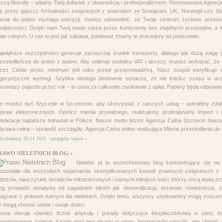
szą filozofię – witamy Twój dobytek z otwartością i profesjonalizmem. Renomowana Agencja
ę przez gąszcz formalności związanych z powrotem ze Szwajcarii, UK, Norwegii czy St
enia do polski wymaga precyzji: musisz udowodnić, że Twoje centrum życiowe przenos
eobecności. Dzięki nam Twój towar rusza przez kontynenty bez zbędnych przestojów, a 
łat celnych. U nas to jest jak zabawa, ponieważ znamy te procedury od podszewki.
jwiększe oszczędności generuje zazwyczaj środek transportu, dlatego tak dużą wagę 
zesiedleńcze do polski z autem. Aby uniknąć podatku VAT i akcyzy, musisz wykazać, że
rzez Ciebie przez minimum pół roku przed przeprowadzką. Nasz zespół weryfikuje d
ygorystyczne wymogi. Szybka obsługa dosłownie oznacza, że nie tracisz czasu w urz
rzedaży pojazdu przez rok – to cena za całkowite zwolnienie z opłat. Papiery będą odprawi
e musisz być fizycznie w Szczecinie, aby skorzystać z naszych usług – potrafimy zdaln
praw elektronicznych. Oprócz mienia prywatnego, realizujemy profesjonalny Import 
klaracje najtańsze Intrastat w Polsce. Nasze motto brzmi: Agencja Celna Szczecin Nasz
prawa celna – sprawdź szczegóły: Agencja Celna online realizująca Mienie przesiedlenia do 
ta dodania: 20 11 2025 ·
szczegóły wpisu »
RAWO NIELETNICH BLOG »
Nieletni. pl to wszechstronny blog koncentrujący się na 
ozumiałe dla wszystkich wyjaśnienia skomplikowanych kwestii prawnych związanych z m
dziców, nauczycieli, doradców młodzieżowych i samych młodych ludzi, którzy chcą lepiej zr
log prowadzi tematykę od zagadnień takich jak demoralizacja, przemoc rówieśnicza,
iązane z prawem karnym dla nieletnich. Dzięki temu, wszyscy użytkownicy mogą zrozumie
k mogą chronić siebie i swoje dzieci.
trona oferuje również liczne artykuły i porady dotyczące bezpieczeństwa w sieci, k
ominowanym świecie. Każdy post jest pisany w jasny, bezpośredni sposób, aby ułatwić z