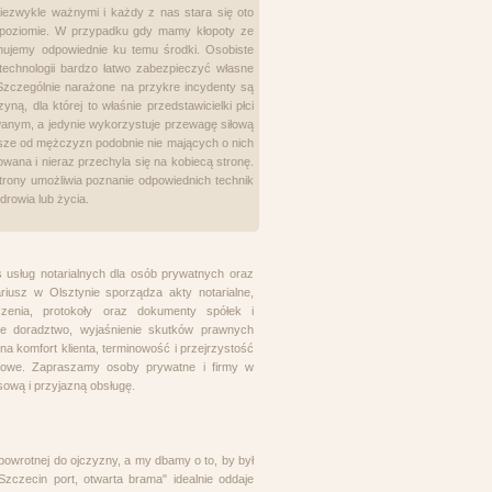
iezwykle ważnymi i każdy z nas stara się oto
 poziomie. W przypadku gdy mamy kłopoty ze
ujemy odpowiednie ku temu środki. Osobiste
technologii bardzo łatwo zabezpieczyć własne
 Szczególnie narażone na przykre incydenty są
, dla której to właśnie przedstawicielki płci
owanym, a jedynie wykorzystuje przewagę siłową
absze od mężczyzn podobnie nie mających o nich
na i nieraz przechyla się na kobiecą stronę.
strony umożliwia poznanie odpowiednich technik
rowia lub życia.
s usług notarialnych dla osób prywatnych oraz
riusz w Olsztynie sporządza akty notarialne,
zenia, protokoły oraz dokumenty spółek i
owe doradztwo, wyjaśnienie skutków prawnych
a komfort klienta, terminowość i przejrzystość
emowe. Zapraszamy osoby prywatne i firmy w
sową i przyjazną obsługę.
 powrotnej do ojczyzny, a my dbamy o to, by był
zczecin port, otwarta brama" idealnie oddaje