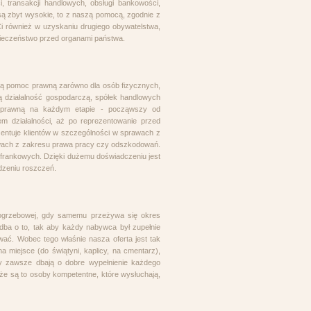
 transakcji handlowych, obsługi bankowości,
i są zbyt wysokie, to z naszą pomocą, zgodnie z
i również w uzyskaniu drugiego obywatelstwa,
pieczeństwo przed organami państwa.
wą pomoc prawną zarówno dla osób fizycznych,
ą działalność gospodarczą, spółek handlowych
dę prawną na każdym etapie - począwszy od
 działalności, aż po reprezentowanie przed
entuje klientów w szczególności w sprawach z
awach z zakresu prawa pracy czy odszkodowań.
 frankowych. Dzięki dużemu doświadczeniu jest
dzeniu roszczeń.
pogrzebowej, gdy samemu przeżywa się okres
 dba o to, tak aby każdy nabywca był zupełnie
ać. Wobec tego właśnie nasza oferta jest tak
a miejsce (do świątyni, kaplicy, na cmentarz),
y zawsze dbają o dobre wypełnienie każdego
że są to osoby kompetentne, które wysłuchają,