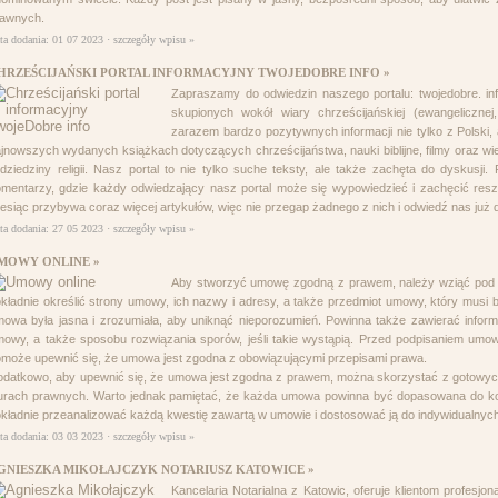
rawnych.
ta dodania: 01 07 2023 ·
szczegóły wpisu »
HRZEŚCIJAŃSKI PORTAL INFORMACYJNY TWOJEDOBRE INFO »
Zapraszamy do odwiedzin naszego portalu: twojedobre. info
skupionych wokół wiary chrześcijańskiej (ewangelicznej, 
zarazem bardzo pozytywnych informacji nie tylko z Polski, 
jnowszych wydanych książkach dotyczących chrześcijaństwa, nauki biblijne, filmy oraz wie
dziedziny religii. Nasz portal to nie tylko suche teksty, ale także zachęta do dyskusj
mentarzy, gdzie każdy odwiedzający nasz portal może się wypowiedzieć i zachęcić resz
esiąc przybywa coraz więcej artykułów, więc nie przegap żadnego z nich i odwiedź nas już d
ta dodania: 27 05 2023 ·
szczegóły wpisu »
MOWY ONLINE »
Aby stworzyć umowę zgodną z prawem, należy wziąć pod u
kładnie określić strony umowy, ich nazwy i adresy, a także przedmiot umowy, który musi 
owa była jasna i zrozumiała, aby uniknąć nieporozumień. Powinna także zawierać inform
owy, a także sposobu rozwiązania sporów, jeśli takie wystąpią. Przed podpisaniem umow
może upewnić się, że umowa jest zgodna z obowiązującymi przepisami prawa.
datkowo, aby upewnić się, że umowa jest zgodna z prawem, można skorzystać z gotowyc
urach prawnych. Warto jednak pamiętać, że każda umowa powinna być dopasowana do konkr
kładnie przeanalizować każdą kwestię zawartą w umowie i dostosować ją do indywidualnych
ta dodania: 03 03 2023 ·
szczegóły wpisu »
GNIESZKA MIKOŁAJCZYK NOTARIUSZ KATOWICE »
Kancelaria Notarialna z Katowic, oferuje klientom profesjo