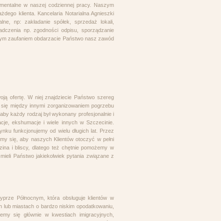
damentalne w naszej codziennej pracy. Naszym
żdego klienta. Kancelaria Notarialna Agnieszki
lne, np: zakładanie spółek, sprzedaż lokali,
iadczenia np. zgodności odpisu, sporządzanie
użym zaufaniem obdarzacie Państwo nasz zawód
ją ofertę. W niej znajdziecie Państwo szereg
 się między innymi zorganizowaniem pogrzebu
by każdy rodzaj był wykonany profesjonalnie i
cje, ekshumacje i wiele innych w Szczecinie.
ynku funkcjonujemy od wielu długich lat. Przez
my się, aby naszych Klientów otoczyć w pełni
ina i bliscy, dlatego też chętnie pomożemy w
mieli Państwo jakiekolwiek pytania związane z
yprze Północnym, która obsługuje klientów w
 lub miastach o bardzo niskim opodatkowaniu,
jemy się głównie w kwestiach imigracyjnych,