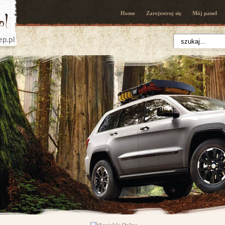
Home
Zarejestruj się
Mój panel
ep.pl