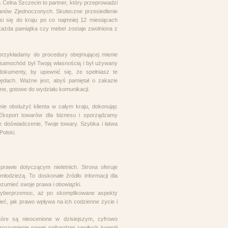
 Celna Szczecin to partner, który przeprowadzi
anów Zjednoczonych. Skuteczne przesiedlenie
i się do kraju po co najmniej 12 miesiącach
każda pamiątka czy mebel zostaje zwolniona z
przykładamy do procedury obejmującej mienie
 samochód był Twoją własnością i był używany
okumenty, by upewnić się, że spełniasz te
ędach. Ważne jest, abyś pamiętał o zakazie
one, gotowe do wydziału komunikacji.
ie obsłużyć klienta w całym kraju, dokonując
i Eksport towarów dla biznesu i sporządzamy
e doświadczenie, Twoje towary. Szybka i łatwa
Polski.
prawie dotyczącym nieletnich. Strona oferuje
łodzieżą. To doskonałe źródło informacji dla
ozumieć swoje prawa i obowiązki.
 cyberprzemoc, aż po skomplikowane aspekty
ć, jak prawo wpływa na ich codzienne życie i
tóre są nieocenione w dzisiejszym, cyfrowo
rozumienie nawet najbardziej zawiłych kwestii