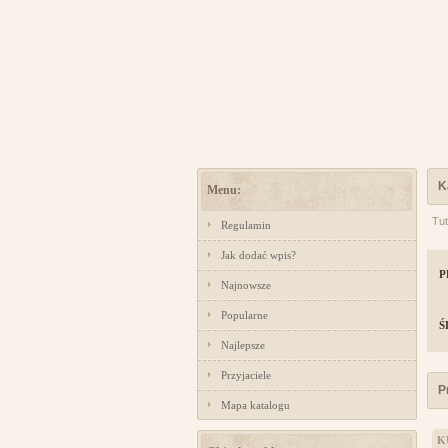
K
Menu:
Tut
Regulamin
Jak dodać wpis?
P
Najnowsze
Popularne
Ś
Najlepsze
Przyjaciele
P
Mapa katalogu
K