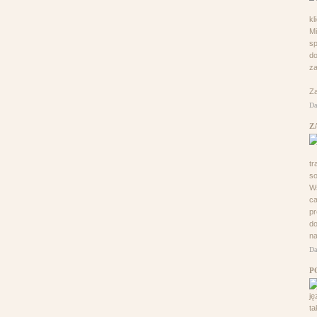
kl
Mi
sp
do
za
Za
Da
Z
tr
so
Ws
ca
pr
do
na
Da
P
ję
ta