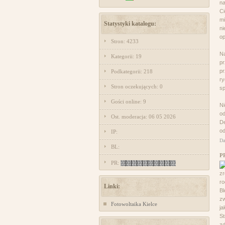
na
Ci
mi
Statystyki katalogu:
ni
op
Stron: 4233
Na
Kategorii: 19
pr
p
Podkategorii: 218
r
Stron oczekujących: 0
sp
Gości online: 9
Ni
od
Ost. moderacja: 06 05 2026
De
od
IP:
Da
BL:
P
PR:
zr
ro
Linki:
B
zw
Fotowoltaika Kielce
ja
S
zd