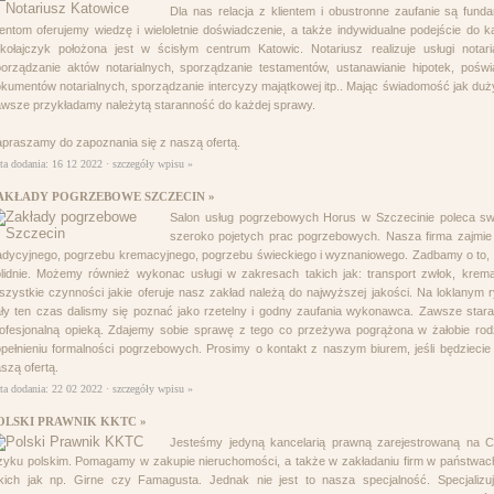
Dla nas relacja z klientem i obustronne zaufanie są fun
ientom oferujemy wiedzę i wieloletnie doświadczenie, a także indywidualne podejście do ka
kołajczyk położona jest w ścisłym centrum Katowic. Notariusz realizuje usługi notaria
orządzanie aktów notarialnych, sporządzanie testamentów, ustanawianie hipotek, pośw
kumentów notarialnych, sporządzanie intercyzy majątkowej itp.. Mając świadomość jak d
wsze przykładamy należytą staranność do każdej sprawy.
praszamy do zapoznania się z naszą ofertą.
ta dodania: 16 12 2022 ·
szczegóły wpisu »
AKŁADY POGRZEBOWE SZCZECIN »
Salon usług pogrzebowych Horus w Szczecinie poleca swo
szeroko pojetych prac pogrzebowych. Nasza firma zajmie
adycyjnego, pogrzebu kremacyjnego, pogrzebu świeckiego i wyznaniowego. Zadbamy o to, a
lidnie. Możemy również wykonac usługi w zakresach takich jak: transport zwłok, krema
zystkie czynności jakie oferuje nasz zakład należą do najwyższej jakości. Na loklanym r
ły ten czas dalismy się poznać jako rzetelny i godny zaufania wykonawca. Zawsze stara
ofesjonalną opieką. Zdajemy sobie sprawę z tego co przeżywa pogrążona w żałobie rodz
pełnieniu formalności pogrzebowych. Prosimy o kontakt z naszym biurem, jeśli będziecie 
szą ofertą.
ta dodania: 22 02 2022 ·
szczegóły wpisu »
OLSKI PRAWNIK KKTC »
Jesteśmy jedyną kancelarią prawną zarejestrowaną na C
zyku polskim. Pomagamy w zakupie nieruchomości, a także w zakładaniu firm w państwach
kich jak np. Girne czy Famagusta. Jednak nie jest to nasza specjalność. Specjalizu