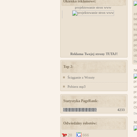
Okienko reklamowe:
Kursy samoobrony dla kobiet Chorzów
projektowanie stron www
www
z
be
mi
ko
pi
ja
po
Dl
Reklama Twojej strony TUTAJ!
ob
Da
Top 2:
N
Ściąganie z Wrzuty
pr
Pobierz mp3
u
pr
do
Statystyka PageRank:
p
Ol
4233
Da
M
Odwiedziny robotów:
20
666