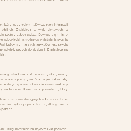
, który jest źródłem najświeższych informacji
biblijnej). Znajdziesz tu wiele ciekawych, a
ale także z całego świata. Dowiesz się m. in. o
le odpowiedzi na trudne do wyjaśnienia pytania
i. Pod każdym z naszych artykułów jest sekcja
tę odwiedzających do dyskusji. Z miesiąca na
ziś.
wagę kilka kwestii. Przede wszystkim, należy
być opisany precyzyjnie. Ważne jest także, aby
acje dotyczące warunków i terminów realizacji
y warto skonsultować się z prawnikiem, który
h wzorów umów dostępnych w Internecie lub w
etnej sytuacji i potrzeb stron, dlatego warto
 potrzeb.
nalne usługi notarialne na najwyższym poziomie.