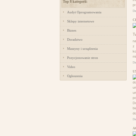
Top 8 kategorii:
p
Da
Audyt Oprogramowania
C
Sklepy internetowe
Biznes
Doradztwo
na
z 
Maszyny i urządzenia
ko
mi
Pozycjonowanie stron
Da
Video
U
Ogłoszenia
do
um
um
po
Do
bi
do
Da
A