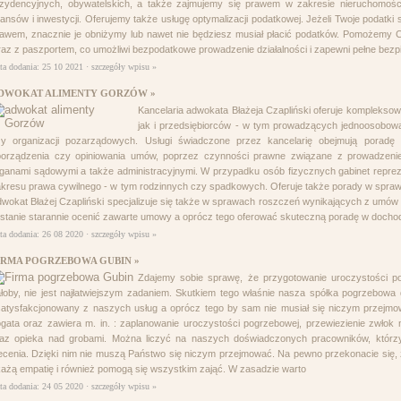
zydencyjnych, obywatelskich, a także zajmujemy się prawem w zakresie nieruchomości,
nansów i inwestycji. Oferujemy także usługę optymalizacji podatkowej. Jeżeli Twoje podatk
awem, znacznie je obniżymy lub nawet nie będziesz musiał płacić podatków. Pomożemy C
az z paszportem, co umożliwi bezpodatkowe prowadzenie działalności i zapewni pełne bez
ta dodania: 25 10 2021 ·
szczegóły wpisu »
DWOKAT ALIMENTY GORZÓW »
Kancelaria adwokata Błażeja Czapliński oferuje komplekso
jak i przedsiębiorców - w tym prowadzących jednoosobow
zy organizacji pozarządowych. Usługi świadczone przez kancelarię obejmują pora
porządzenia czy opiniowania umów, poprzez czynności prawne związane z prowadzeniem
ganami sądowymi a także administracyjnymi. W przypadku osób fizycznych gabinet reprez
kresu prawa cywilnego - w tym rodzinnych czy spadkowych. Oferuje także porady w spr
wokat Błażej Czapliński specjalizuje się także w sprawach roszczeń wynikających z umów
stanie starannie ocenić zawarte umowy a oprócz tego oferować skuteczną poradę w docho
ta dodania: 26 08 2020 ·
szczegóły wpisu »
IRMA POGRZEBOWA GUBIN »
Zdajemy sobie sprawę, że przygotowanie uroczystości 
łoby, nie jest najłatwiejszym zadaniem. Skutkiem tego właśnie nasza spółka pogrzebowa
atysfakcjonowany z naszych usług a oprócz tego by sam nie musiał się niczym przejmow
gata oraz zawiera m. in. : zaplanowanie uroczystości pogrzebowej, przewiezienie zwłok n
raz opieka nad grobami. Można liczyć na naszych doświadczonych pracowników, którz
ecenia. Dzięki nim nie muszą Państwo się niczym przejmować. Na pewno przekonacie się, 
ażą empatię i również pomogą się wszystkim zająć. W zasadzie warto
ta dodania: 24 05 2020 ·
szczegóły wpisu »