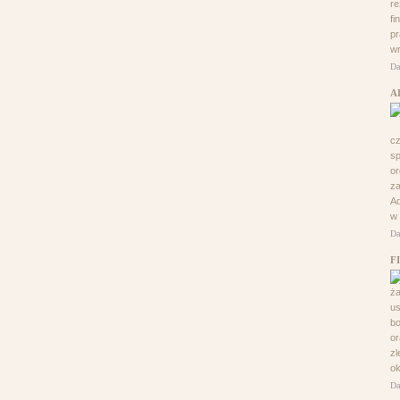
re
fi
pr
wr
Da
A
c
s
or
za
Ad
w 
Da
F
ża
us
bo
o
zl
ok
Da