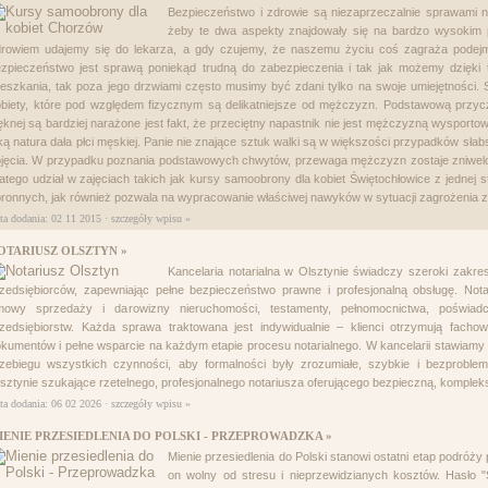
Bezpieczeństwo i zdrowie są niezaprzeczalnie sprawami n
.ministerstwogadzetow.com
żeby te dwa aspekty znajdowały się na bardzo wysokim
drowiem udajemy się do lekarza, a gdy czujemy, że naszemu życiu coś zagraża podejm
zpieczeństwo jest sprawą poniekąd trudną do zabezpieczenia i tak jak możemy dzięki 
eszkania, tak poza jego drzwiami często musimy być zdani tylko na swoje umiejętności.
biety, które pod względem fizycznym są delikatniejsze od mężczyzn. Podstawową przyczyną
ęknej są bardziej narażone jest fakt, że przeciętny napastnik nie jest mężczyzną wysport
ką natura dała płci męskiej. Panie nie znające sztuk walki są w większości przypadków sł
jęcia. W przypadku poznania podstawowych chwytów, przewaga mężczyzn zostaje zniwelowa
atego udział w zajęciach takich jak kursy samoobrony dla kobiet Świętochłowice z jednej 
ronnych, jak również pozwala na wypracowanie właściwej nawyków w sytuacji zagrożenia zd
ta dodania: 02 11 2015 ·
szczegóły wpisu »
OTARIUSZ OLSZTYN »
Kancelaria notarialna w Olsztynie świadczy szeroki zakre
zedsiębiorców, zapewniając pełne bezpieczeństwo prawne i profesjonalną obsługę. Nota
mowy sprzedaży i darowizny nieruchomości, testamenty, pełnomocnictwa, poświadc
zedsiębiorstw. Każda sprawa traktowana jest indywidualnie – klienci otrzymują fach
kumentów i pełne wsparcie na każdym etapie procesu notarialnego. W kancelarii stawiamy n
rzebiegu wszystkich czynności, aby formalności były zrozumiałe, szybkie i bezprobl
sztynie szukające rzetelnego, profesjonalnego notariusza oferującego bezpieczną, komplek
ta dodania: 06 02 2026 ·
szczegóły wpisu »
IENIE PRZESIEDLENIA DO POLSKI - PRZEPROWADZKA »
Mienie przesiedlenia do Polski stanowi ostatni etap podróży
on wolny od stresu i nieprzewidzianych kosztów. Hasło "S