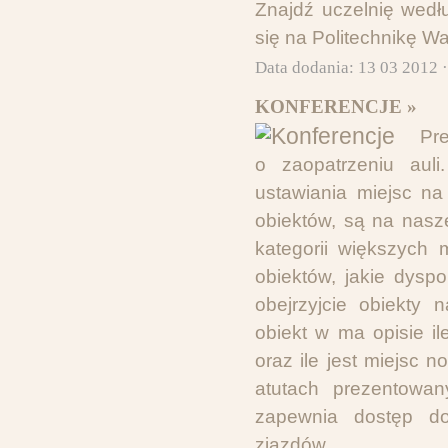
Znajdź uczelnię wedł
się na Politechnikę W
Data dodania: 13 03 2012 
KONFERENCJE »
Pre
o zaopatrzeniu auli
ustawiania miejsc n
obiektów, są na nasze
kategorii większych 
obiektów, jakie dysp
obejrzyjcie obiekty 
obiekt w ma opisie il
oraz ile jest miejsc 
atutach prezentowan
zapewnia dostęp do
zjazdów.