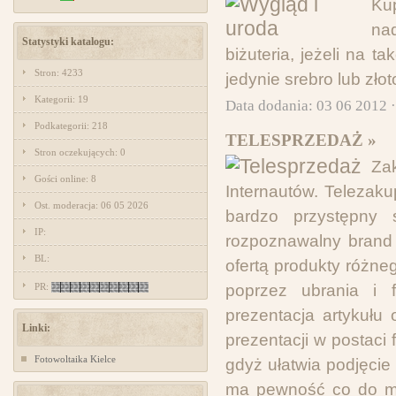
Ku
na
Statystyki katalogu:
biżuteria, jeżeli na
Stron: 4233
jedynie srebro lub złot
Kategorii: 19
Data dodania: 03 06 2012 
Podkategorii: 218
TELESPRZEDAŻ »
Stron oczekujących: 0
Za
Gości online: 8
Internautów. Telezak
Ost. moderacja: 06 05 2026
bardzo przystępny 
IP:
rozpoznawalny brand 
BL:
ofertą produkty różn
PR:
poprzez ubrania i 
prezentacja artykułu
Linki:
prezentacji w postaci
Fotowoltaika Kielce
gdyż ułatwia podjęcie
ma pewność co do mat