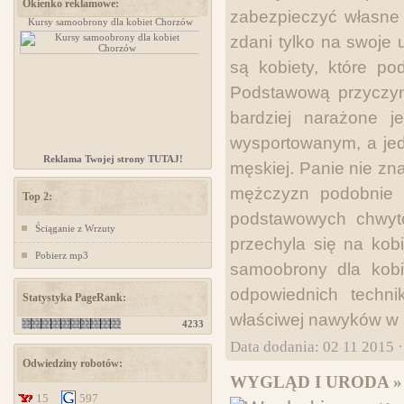
Okienko reklamowe:
zabezpieczyć własne 
Kursy samoobrony dla kobiet Chorzów
www.ministerstwogadzetow.com
zdani tylko na swoje 
są kobiety, które p
Podstawową przyczyną,
bardziej narażone j
wysportowanym, a jed
Reklama Twojej strony TUTAJ!
męskiej. Panie nie zn
mężczyzn podobnie 
Top 2:
podstawowych chwytó
Ściąganie z Wrzuty
przechyla się na kobi
Pobierz mp3
samoobrony dla kobi
odpowiednich techn
Statystyka PageRank:
właściwej nawyków w s
4233
Data dodania: 02 11 2015 
Odwiedziny robotów:
WYGLĄD I URODA »
15
597