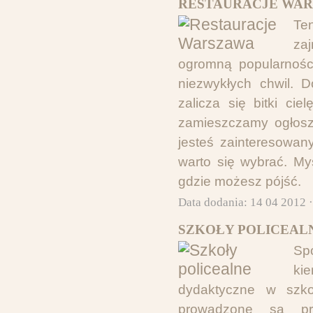
RESTAURACJE WAR
Ten
zaj
ogromną popularnośc
niezwykłych chwil. 
zalicza się bitki ci
zamieszczamy ogłoszen
jesteś zainteresowa
warto się wybrać. M
gdzie możesz pójść.
Data dodania: 14 04 2012 
SZKOŁY POLICEALN
Sp
ki
dydaktyczne w szkol
prowadzone są prz