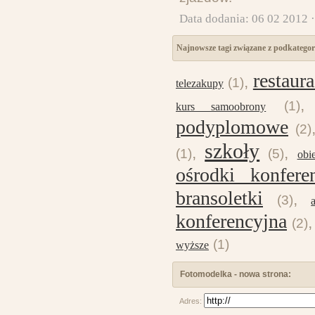
Data dodania: 06 02 2012 
Najnowsze tagi związane z podkatego
restaur
,
(1)
telezakupy
(1)
kurs samoobrony
podyplomowe
(2)
szkoły
,
,
(1)
(5)
obi
ośrodki konfere
bransoletki
,
(3)
konferencyjna
(2)
(1)
wyższe
Fotomodelka - nowa strona:
Adres: