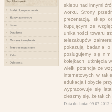
Top 8 kategorii:
sklepu nad innymi źró
Audyt Oprogramowania
worku. Strony przed
Sklepy internetowe
prezentacją. sklep o
Biznes
kupującym ze względ
unikalności towaru t
Doradztwo
telezakupów zainter
Maszyny i urządzenia
pokazują badania o
Pozycjonowanie stron
posługujemy się nim
Video
kolejkach i utknięcia
Ogłoszenia
wielki potencjał ze w
internetowych w taki
edukacja i obycie pr
wypracowuje się lata
cieszmy się, że takich
Data dodania: 09 07 2012 