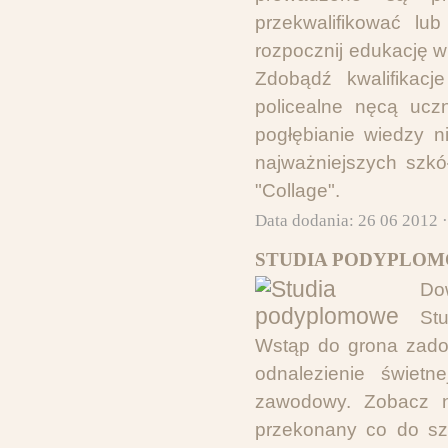
przekwalifikować l
rozpocznij edukację w
Zdobądź kwalifikacj
policealne nęcą ucz
pogłębianie wiedzy n
najważniejszych szkó
"Collage".
Data dodania: 26 06 2012 
STUDIA PODYPLOM
Dow
Stu
Wstąp do grona zado
odnalezienie świet
zawodowy. Zobacz na
przekonany co do szk