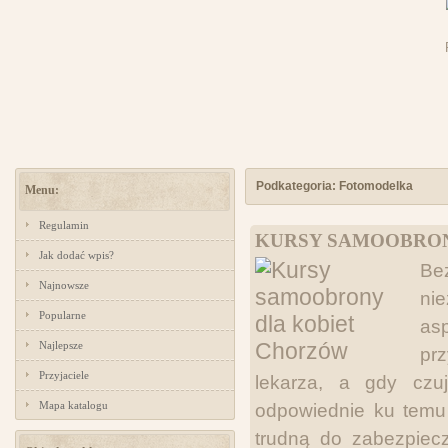
Podkategoria: Fotomodelka
Menu:
Regulamin
KURSY SAMOOBRON
Jak dodać wpis?
Be
Najnowsze
nie
Popularne
as
Najlepsze
pr
Przyjaciele
lekarza, a gdy cz
Mapa katalogu
odpowiednie ku temu 
trudną do zabezpiecz