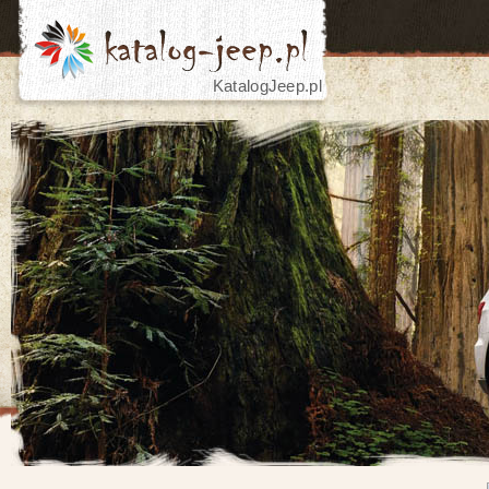
KatalogJeep.pl