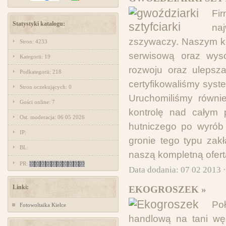
Fir
Statystyki katalogu:
na
zszywaczy. Naszym kl
Stron: 4233
serwisową oraz wyso
Kategorii: 19
rozwoju oraz ulepsza
Podkategorii: 218
certyfikowaliśmy sys
Stron oczekujących: 0
Uruchomiliśmy równi
Gości online: 7
kontrolę nad całym 
Ost. moderacja: 06 05 2026
hutniczego po wyrób
IP:
gronie tego typu za
BL:
naszą kompletną ofert
PR:
Data dodania: 07 02 2013 
Linki:
EKOGROSZEK »
Po
Fotowoltaika Kielce
handlową na tani wę