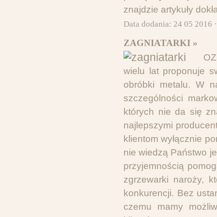
znajdzie artykuły dokła
Data dodania: 24 05 2016 
ZAGNIATARKI »
OZ
wielu lat proponuje 
obróbki metalu. W n
szczególności markow
których nie da się z
najlepszymi producen
klientom wyłącznie po
nie wiedzą Państwo je
przyjemnością pomog
zgrzewarki naroży, k
konkurencji. Bez ust
czemu mamy możliwo