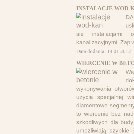
INSTALACJE WOD-K
DA
us
się instalacjami 
kanalizacyjnymi. Zap
Data dodania: 14 01 2012 
WIERCENIE W BETO
Wi
do
wykonywania otworów
użycia specjalnej w
diamentowe segmenty,
to wiercenie bez nad
szkodliwych dla bud
umożliwiają szybkie