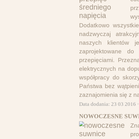
pr
wy
Dodatkowo wszystkie
nadzwyczaj atrakcy
naszych klientów j
zaprojektowane do o
przepięciami. Przez
elektrycznych na do
współpracy do skorzy
Państwa bez wątpien
zaznajomienia się z n
Data dodania: 23 03 2016 
NOWOCZESNE SUW
Zna
pro