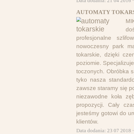
Data dodania: 21 04 2016 
AUTOMATY TOKARS
MI
doś
profesjonalne szli
nowoczesny park ma
tokarskie, dzięki c
poziomie. Specjalizu
toczonych. Obróbka s
tyko nasza standardo
zawsze staramy się po
niezawodne koła zęb
propozycji. Cały c
jesteśmy gotowi do ur
klientów.
Data dodania: 23 07 2018 