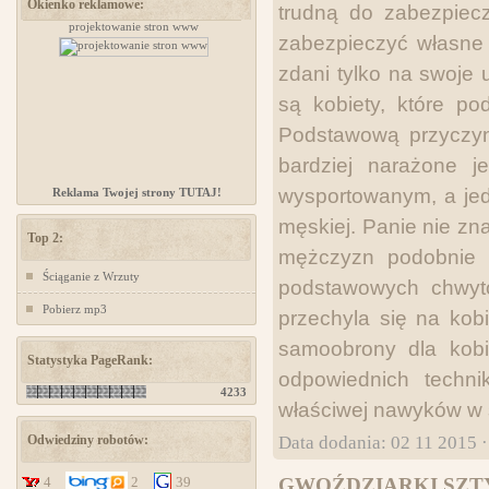
Okienko reklamowe:
trudną do zabezpiecz
projektowanie stron www
www.ministerstwogadzetow.com
zabezpieczyć własne 
zdani tylko na swoje 
są kobiety, które p
Podstawową przyczyną,
bardziej narażone j
wysportowanym, a jed
Reklama Twojej strony TUTAJ!
męskiej. Panie nie zn
Top 2:
mężczyzn podobnie 
Ściąganie z Wrzuty
podstawowych chwytó
Pobierz mp3
przechyla się na kobi
samoobrony dla kobi
Statystyka PageRank:
odpowiednich techn
4233
właściwej nawyków w s
Data dodania: 02 11 2015 
Odwiedziny robotów:
4
2
39
GWOŹDZIARKI SZTY