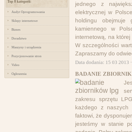
Top 8 kategorii:
jednego z najwięks
elektrycznej w Polsc
Audyt Oprogramowania
holdingu obejmuje 
Sklepy internetowe
kamiennego w Pols
Biznes
internetową, na któr
Doradztwo
W szczególności wart
Maszyny i urządzenia
Zapraszamy do odwied
Pozycjonowanie stron
Data dodania: 15 03 2013 
Video
BADANIE ZBIORNIK
Ogłoszenia
Je
se
zakresu sprzętu LPG.
każdego z naszych k
faktowi, że dysponuje
jesteśmy w stanie p