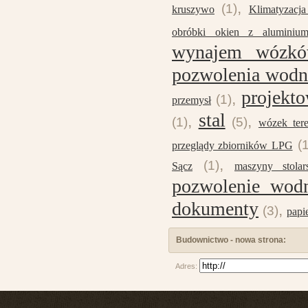
,
(1)
kruszywo
Klimatyzacj
obróbki okien z aluminiu
wynajem wózkó
pozwolenia wod
projekt
,
(1)
przemysł
stal
,
,
(1)
(5)
wózek ter
(
przeglądy zbiorników LPG
,
(1)
Sącz
maszyny stolar
pozwolenie wod
dokumenty
,
(3)
papi
Budownictwo - nowa strona:
Adres: