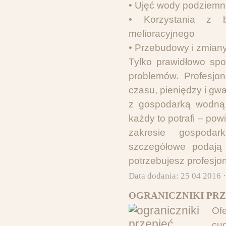
• Ujęć wody podziemn
• Korzystania z b
melioracyjnego
• Przebudowy i zmiany
Tylko prawidłowo sp
problemów. Profesjo
czasu, pieniędzy i g
z gospodarką wodną.
każdy to potrafi – po
zakresie gospodar
szczegółowe podają 
potrzebujesz profesjon
Data dodania: 25 04 2016 
OGRANICZNIKI PRZ
Of
cud