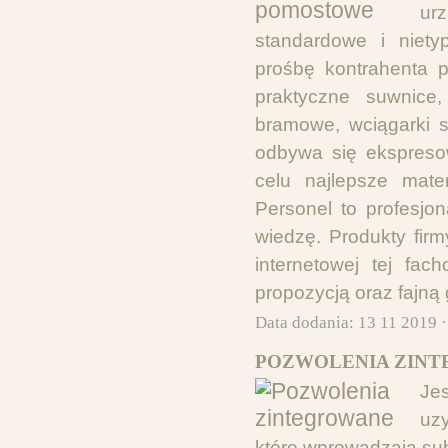
ur
standardowe i niety
prośbę kontrahenta p
praktyczne suwnice,
bramowe, wciągarki s
odbywa się ekspresow
celu najlepsze mater
Personel to profesjo
wiedzę. Produkty firm
internetowej tej fa
propozycją oraz fajną 
Data dodania: 13 11 2019 
POZWOLENIA ZINT
Je
uzy
które wprowadzają su