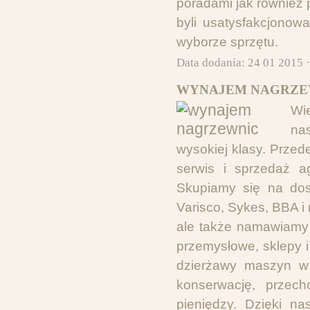
poradami jak również 
byli usatysfakcjonow
wyborze sprzętu.
Data dodania: 24 01 2015 
WYNAJEM NAGRZE
Wi
na
wysokiej klasy. Prze
serwis i sprzedaż a
Skupiamy się na dost
Varisco, Sykes, BBA i 
ale także namawiamy 
przemysłowe, sklepy i
dzierżawy maszyn w n
konserwację, przec
pieniędzy. Dzięki n