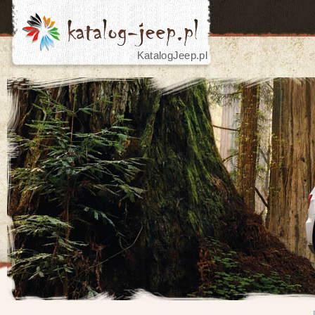
KatalogJeep.pl