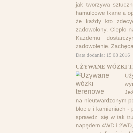
jak tworzywa sztuczn
hamulcowe tkane a op
że każdy kto zdecyd
zadowolony. Ciepło n
Każdemu dostarczy
zadowolenie. Zachęc
Data dodania: 15 08 2016 
UŻYWANE WÓZKI T
Uż
wyn
Je
na nieutwardzonym po
błocie i kamieniach 
sprawdzi się w tak 
napędem 4WD i 2WD, j