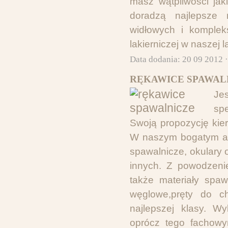
masz wątpliwości jak
doradzą najlepsze
widłowych i komple
lakierniczej w naszej la
Data dodania: 20 09 2012 
RĘKAWICE SPAWAL
Jes
sp
Swoją propozycję kier
W naszym bogatym aso
spawalnicze, okulary 
innych. Z powodzeni
także materiały spaw
węglowe,pręty do ch
najlepszej klasy. W
oprócz tego fachowy