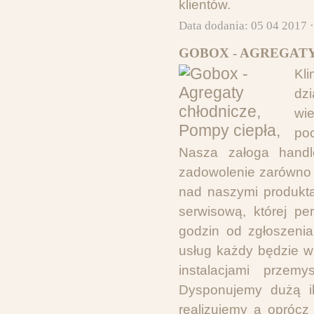
klientów.
Data dodania: 05 04 2017 
GOBOX - AGREGATY
Kli
dz
wi
po
Nasza załoga handl
zadowolenie zarówno n
nad naszymi produkta
serwisową, której pe
godzin od zgłoszenia
usług każdy będzie w
instalacjami przemy
Dysponujemy dużą ilo
realizujemy a oprócz