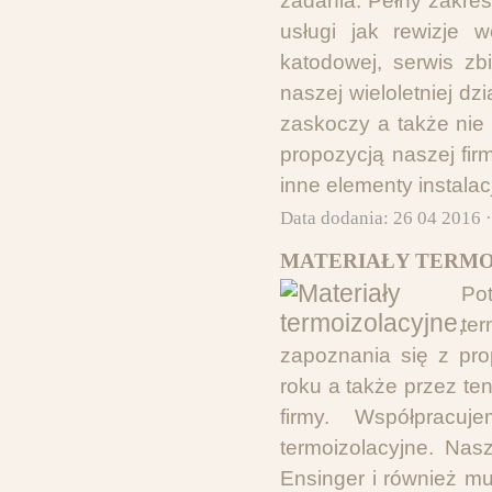
zadania. Pełny zakres
usługi jak rewizje 
katodowej, serwis zb
naszej wieloletniej d
zaskoczy a także nie
propozycją naszej fir
inne elementy instalac
Data dodania: 26 04 2016 
MATERIAŁY TERMO
Po
te
zapoznania się z pro
roku a także przez te
firmy. Współpracuj
termoizolacyjne. Nasz
Ensinger i również mu