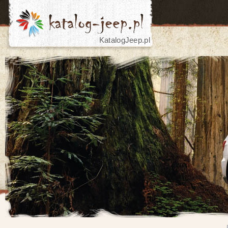
KatalogJeep.pl