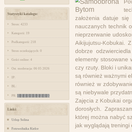
Po
te
Statystyki katalogu:
założenia datuje si
Stron: 4233
nauczanych technik o
Kategorii: 19
nieprzerwanie udosko
Aikijujutsu-Kobukai.
Podkategorii: 218
dobrze odzwierciedla
Stron oczekujących: 0
elementy stosowane w
Gości online: 4
czy rzuty. Bloki i uni
Ost. moderacja: 06 05 2026
są również ważnymi el
IP:
również w zdobywanie 
BL:
są niebywale przydat
PR:
Zajęcia z Kobukai or
dorosłych. Zaprasza
Linki:
której można nabyć sz
Urlop Solina
jak wyglądają treningi 
Fotowoltaika Kielce