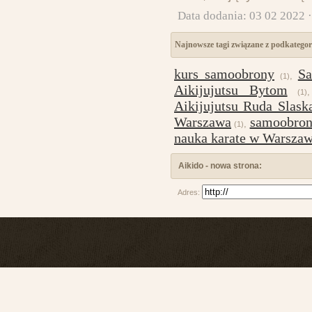
Data dodania: 03 02 2022 
Najnowsze tagi związane z podkategor
kurs samoobrony
Sa
,
(1)
Aikijujutsu Bytom
(1)
Aikijujutsu Ruda Slask
Warszawa
samoobron
,
(1)
nauka karate w Warszaw
Aikido - nowa strona:
Adres: