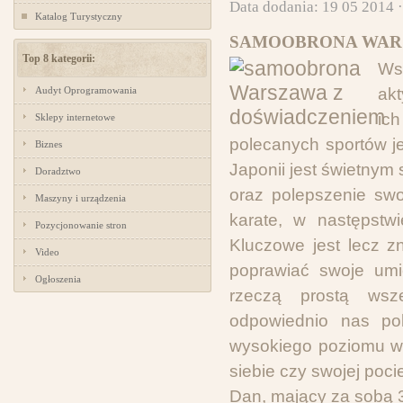
Data dodania: 19 05 2014 
Katalog Turystyczny
SAMOOBRONA WARS
Top 8 kategorii:
Ws
Audyt Oprogramowania
akt
ic
Sklepy internetowe
polecanych sportów je
Biznes
Japonii jest świetny
Doradztwo
oraz polepszenie swo
Maszyny i urządzenia
karate, w następstw
Pozycjonowanie stron
Kluczowe jest lecz z
Video
poprawiać swoje umie
Ogłoszenia
rzeczą prostą wsz
odpowiednio nas pok
wysokiego poziomu wy
siebie czy swojej poci
Dan, mający za sobą 39