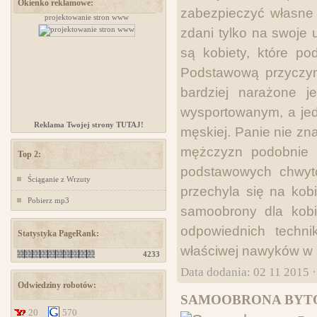
Okienko reklamowe:
zabezpieczyć własne 
projektowanie stron www
Kursy samoobrony dla kobiet Chorzów
zdani tylko na swoje 
są kobiety, które p
Podstawową przyczyną,
bardziej narażone j
wysportowanym, a jed
Reklama Twojej strony TUTAJ!
męskiej. Panie nie zn
mężczyzn podobnie 
Top 2:
podstawowych chwytó
Ściąganie z Wrzuty
przechyla się na kobi
Pobierz mp3
samoobrony dla kobi
odpowiednich techn
Statystyka PageRank:
właściwej nawyków w s
4233
Data dodania: 02 11 2015 
Odwiedziny robotów:
SAMOOBRONA BYT
20
570