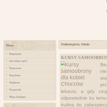
Podkategoria: Aikido
Menu:
Regulamin
KURSY SAMOOBRON
Jak dodać wpis?
Be
Najnowsze
nie
Popularne
as
Najlepsze
pr
Przyjaciele
lekarza, a gdy cz
Mapa katalogu
odpowiednie ku temu 
trudną do zabezpiecz