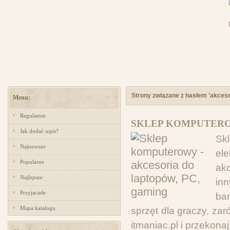
Strony związane z hasłem 'akcesor
Menu:
Regulamin
SKLEP KOMPUTEROW
Jak dodać wpis?
Sk
Najnowsze
el
Popularne
akc
Najlepsze
inn
Przyjaciele
ba
Mapa katalogu
sprzęt dla graczy, za
itmaniac.pl i przekonaj