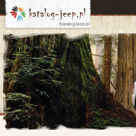
KatalogJeep.pl