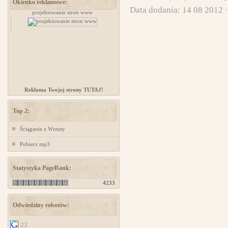
Okienko reklamowe:
Data dodania: 14 08 2012 
zów
projektowanie stron www
www.ministerstwogadzetow.com
Reklama Twojej strony TUTAJ!
Top 2:
Ściąganie z Wrzuty
Pobierz mp3
Statystyka PageRank:
4233
Odwiedziny robotów:
23