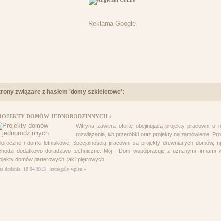
Reklama Google
trony związane z hasłem 'domy szkieletowe':
ROJEKTY DOMÓW JEDNORODZINNYCH »
Witryna zawiera ofertę obejmującą projekty pracowni o
rozwiązania, ich przeróbki oraz projekty na zamówienie. P
łoroczne i domki letniskowe. Specjalnością pracowni są projekty drewnianych domów, n
hodzi dodatkowo doradztwo techniczne. Mój - Dom współpracuje z uznanymi firmami w
ojekty domów parterowych, jak i piętrowych.
ta dodania: 18 04 2013 ·
szczegóły wpisu »