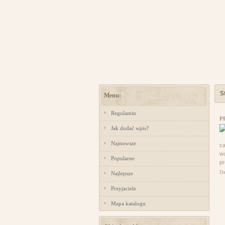
S
Menu:
Regulamin
P
Jak dodać wpis?
Najnowsze
ca
wc
Popularne
pr
Da
Najlepsze
Przyjaciele
Mapa katalogu