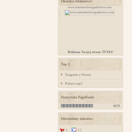
Okienko reklamowe:
Kursy samoobrony dla kobiet Chorzów
www.ministerstwogadzetow.com
Reklama Twojej strony TUTAJ!
Top 2:
Ściąganie z Wrzuty
Pobierz mp3
Statystyka PageRank:
4233
Odwiedziny robotów:
3
15