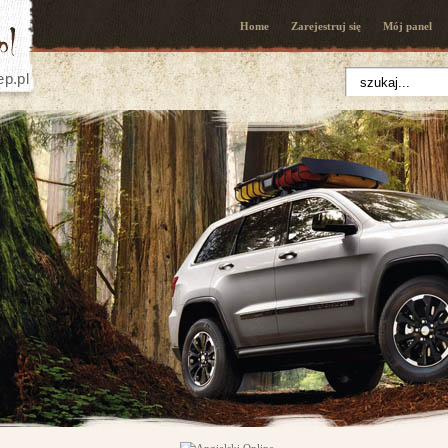
Home
Zarejestruj się
Mój panel
ep.pl