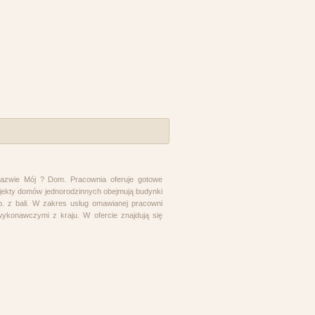
 nazwie Mój ? Dom. Pracownia oferuje gotowe
rojekty domów jednorodzinnych obejmują budynki
p. z bali. W zakres usług omawianej pracowni
ykonawczymi z kraju. W ofercie znajdują się