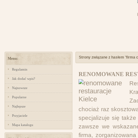
Strony związane z hasłem 'firma c
Menu:
Regulamin
RENOMOWANE REST
Jak dodać wpis?
Re
Najnowsze
Kr
Popularne
Zac
Najlepsze
chociaż raz skosztowa
Przyjaciele
specjalizuje się tak
Mapa katalogu
zawsze we wskazane 
firma, zorganizowan