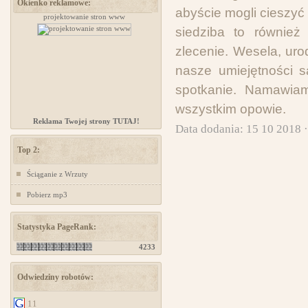
Okienko reklamowe:
abyście mogli cieszy
projektowanie stron www
projektowanie stron www
siedziba to również
zlecenie. Wesela, uro
nasze umiejętności 
spotkanie. Namawiam
wszystkim opowie.
Reklama Twojej strony TUTAJ!
Data dodania: 15 10 2018 
Top 2:
Ściąganie z Wrzuty
Pobierz mp3
Statystyka PageRank:
4233
Odwiedziny robotów:
11