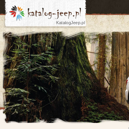
KatalogJeep.pl