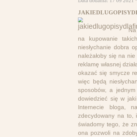
Data dodania: 17 09 2021 
JAKIEDLUGOPISYDL
Na
na kupowanie takich
niesłychanie dobra o
należałoby się na ni
reklamę własnej dzia
okazać się smycze re
więc będą niesłych
sposobów, a jednym 
dowiedzieć się w jak
Internecie bloga, 
zdecydowany na to, i
świadomy tego, że z
ona pozwoli na zdoby