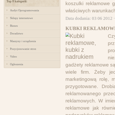
Top 8 kategorii:
koszulki reklamowe 
właściwych warunkach
Audyt Oprogramowania
Data dodania: 03 06 2012 
Sklepy internetowe
Biznes
KUBKI REKLAMOWE
Doradztwo
Cz
Maszyny i urządzenia
pr
Pozycjonowanie stron
pro
Video
nie
gadżety reklamowe s
Ogłoszenia
wiele firm. Żeby je
marketingową rolę, 
przygotowane. Drob
reklamowanego przed
reklamowych. W imien
reklamowe jak równi