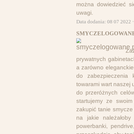
można dowiedzieć si
uwagi.
Data dodania: 08 07 2022 
SMYCZELOGOWANE.
Za
prywatnych gabinetac
a zarówno eleganckie
do zabezpieczenia k
towarami wart naszej
do przeróżnych celó
startujemy ze swoi
zakupić tanie smycze
na jakie należałoby
powerbanki, pendrive