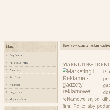
Strony związane z hasłem 'gadże
Menu:
Regulamin
Jak dodać wpis?
MARKETING I REK
Najnowsze
Pl
Popularne
pr
ga
Najlepsze
do
Przyjaciele
reklamowe są od kilk
Mapa katalogu
firm. Po to aby poda