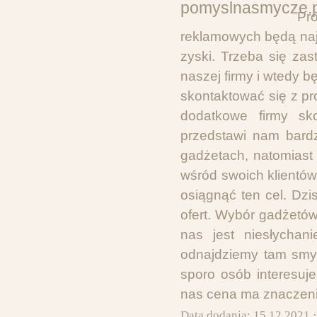
Pr
reklamowych będą najb
zyski. Trzeba się zas
naszej firmy i wtedy b
skontaktować się z p
dodatkowe firmy sk
przedstawi nam bard
gadżetach, natomiast
wśród swoich klientów
osiągnąć ten cel. Dzi
ofert. Wybór gadżetów
nas jest niesłycha
odnajdziemy tam smyc
sporo osób interesuj
nas cena ma znaczeni
Data dodania: 15 12 2021 