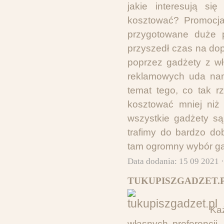
jakie interesują si
kosztować? Promocja
przygotowane duże p
przyszedł czas na do
poprzez gadżety z w
reklamowych uda nam
temat tego, co tak r
kosztować mniej niż
wszystkie gadżety są 
trafimy do bardzo do
tam ogromny wybór ga
Data dodania: 15 09 2021 
TUKUPISZGADZET.P
Ka
własnych preferencji