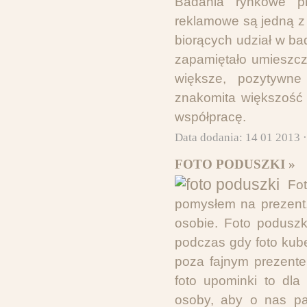
Badania rynkowe p
reklamowe są jedną z
biorących udział w ba
zapamiętało umieszcz
większe, pozytywne
znakomita większość 
współpracę.
Data dodania: 14 01 2013 
FOTO PODUSZKI »
Fo
pomysłem na prezent, 
osobie. Foto poduszk
podczas gdy foto kub
poza fajnym prezent
foto upominki to dla
osoby, aby o nas pa