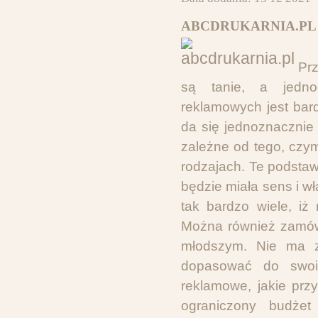
ABCDRUKARNIA.PL 
Pr
są tanie, a jedno
reklamowych jest bard
da się jednoznacznie
zależne od tego, czy
rodzajach. Te podsta
będzie miała sens i 
tak bardzo wiele, i
Można również zamów
młodszym. Nie ma z
dopasować do swoic
reklamowe, jakie prz
ograniczony budże