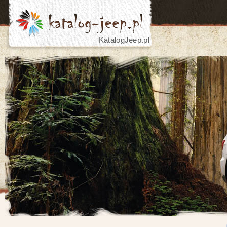
KatalogJeep.pl