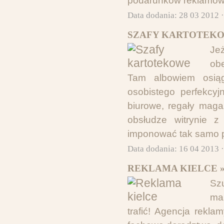
podarunków reklamowy
Data dodania: 28 03 2012 
SZAFY KARTOTEKO
Je
ob
Tam albowiem osią
osobistego perfekcyj
biurowe, regały maga
obsłudze witrynie z
imponować tak samo p
Data dodania: 16 04 2013 
REKLAMA KIELCE 
Sz
ma
trafić! Agencja rekl