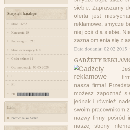
siebie. Zapraszamy d
Statystyki katalogu:
oferta jest niesłyc
reklamowe, smycze bą
Stron: 4233
niej coś dla siebie. 
Kategorii: 19
zaznajomienia się z a
Podkategorii: 218
Data dodania: 02 02 2015 
Stron oczekujących: 0
Gości online: 11
GADŻETY REKLAM
Ost. moderacja: 06 05 2026
Je
fi
IP:
nasza firma! Przedst
BL:
możesz zapoznać się
PR:
jednak i również nad
Linki:
swoim pracownikom z 
nazwy firmy pośród i
Fotowoltaika Kielce
naszej strony inter