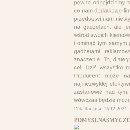
pewno odnajdziemy ta
co nam dodatkowe fir
przedstawi nam niesł
na gadżetach, ale j
wśród swoich klientów
i ominąć tym samym p
gadżetami reklamo
znaczenie. To, dlate
cel. Dziś wszystko m
Producent może na
najniezwyklej efektyw
zastanowić nad tym, 
wówczas będzie można
Data dodania: 15 12 2021 
POMYSLNASMYCZE.