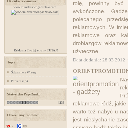
Okienko reklamowe:
rolę, powinny być p
www.ministerstwogadzetow.com
Kursy samoobrony dla kobiet Chorzów
wykończone. Gadże
polecanego przedsi
reklamowych. W imien
reklamowe oraz ka
drobiazgów reklamowy
użyteczne.
Reklama Twojej strony TUTAJ!
Data dodania: 28 03 2012 
Top 2:
ORIENTPROMOTION 
Ściąganie z Wrzuty
Na
Pobierz mp3
rek
Statystyka PageRank:
Pr
reklamowe łódź, jakie
4233
warto też nabyć u nas
Odwiedziny robotów:
jest niesłychanie za
7
89
smycze bądź także bre