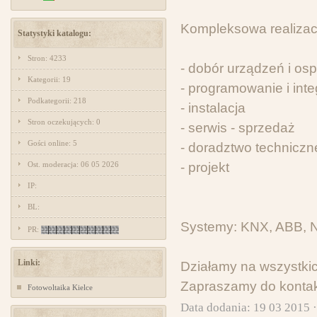
Kompleksowa realizacj
Statystyki katalogu:
Stron: 4233
- dobór urządzeń i osp
Kategorii: 19
- programowanie i int
Podkategorii: 218
- instalacja
Stron oczekujących: 0
- serwis - sprzedaż
Gości online: 5
- doradztwo techniczn
Ost. moderacja: 06 05 2026
- projekt
IP:
BL:
Systemy: KNX, ABB, N
PR:
Linki:
Działamy na wszystki
Zapraszamy do kontak
Fotowoltaika Kielce
Data dodania: 19 03 2015 