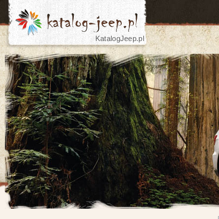
KatalogJeep.pl