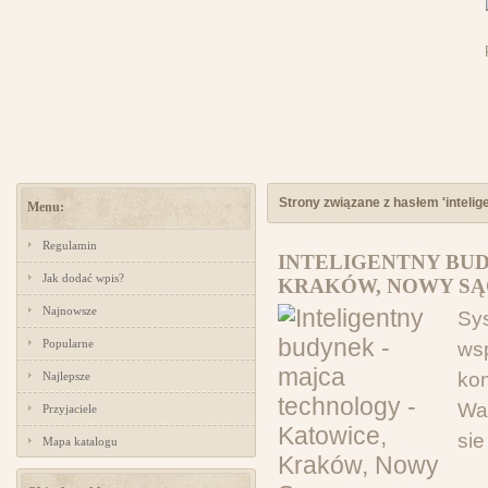
Strony związane z hasłem 'inteli
Menu:
Regulamin
INTELIGENTNY BUD
Jak dodać wpis?
KRAKÓW, NOWY SĄ
Najnowsze
Sy
Popularne
ws
ko
Najlepsze
Waż
Przyjaciele
sie
Mapa katalogu