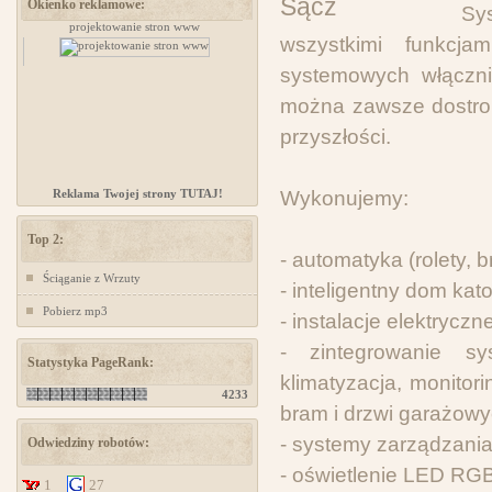
Okienko reklamowe:
Sy
zów
projektowanie stron www
www.ministerstwogadzetow.com
wszystkimi funkcj
systemowych włączni
można zawsze dostroi
przyszłości.
Reklama Twojej strony TUTAJ!
Wykonujemy:
Top 2:
- automatyka (rolety, b
Ściąganie z Wrzuty
- inteligentny dom ka
Pobierz mp3
- instalacje elektrycz
- zintegrowanie s
Statystyka PageRank:
klimatyzacja, monitori
4233
bram i drzwi garażow
- systemy zarządzan
Odwiedziny robotów:
- oświetlenie LED RG
1
27