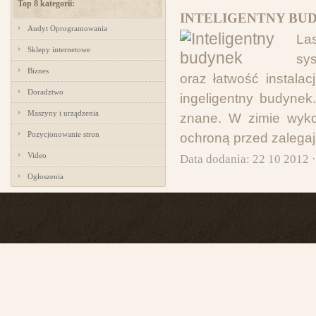
Top 8 kategorii:
INTELIGENTNY BU
Audyt Oprogramowania
La
Sklepy internetowe
sy
Biznes
oraz łatwość instala
Doradztwo
ingeligentny budynek
Maszyny i urządzenia
znane. W zimie wyko
Pozycjonowanie stron
ochroną przed zalegaj
Video
Data dodania: 22 10 2012 
Ogłoszenia