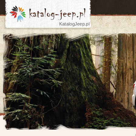
KatalogJeep.pl