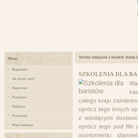
Strony związane z hasłem 'kawa d
Menu:
Regulamin
SZKOLENIA DLA BA
Jak dodać wpis?
War
Najnowsze
ka
Popularne
całego kraju zainter
Najlepsze
oprócz tego innych sp
Przyjaciele
z wiodącymi dostawc
Mapa katalogu
oprócz tego pod filtr 
asortymentu stanow