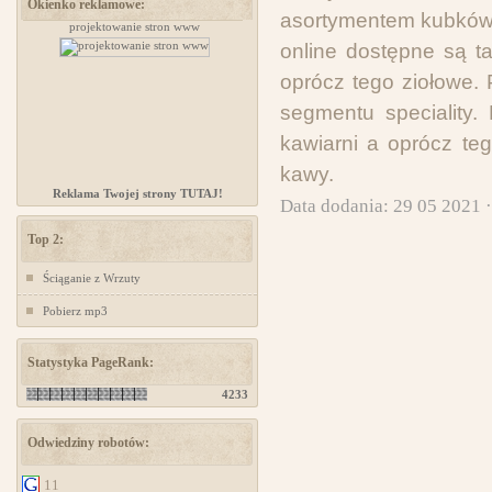
Okienko reklamowe:
asortymentem kubków, 
projektowanie stron www
Kursy samoobrony dla kobiet Chorzów
online dostępne są ta
oprócz tego ziołowe.
segmentu speciality.
kawiarni a oprócz te
kawy.
Reklama Twojej strony TUTAJ!
Data dodania: 29 05 2021 
Top 2:
Ściąganie z Wrzuty
Pobierz mp3
Statystyka PageRank:
4233
Odwiedziny robotów:
11