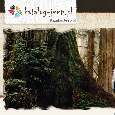
KatalogJeep.pl