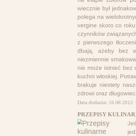
wiecznie był jednako
polega na wielokrotny
vergine skoro co rok
czynników związanych
z pierwszego tłoczen
dbają, ażeby bez w
niezmiennie smakował
nie może istnieć bez 
kuchni włoskiej. Potra
brakuje niestety nas
zdrowi oraz długowiec
Data dodania: 16 08 2012 
PRZEPISY KULINAR
Jeś
je