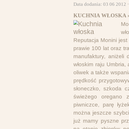
Data dodania: 03 06 2012 
KUCHNIA WŁOSKA 
Mon
wł
Reputacja Monini jest 
prawie 100 lat oraz t
manufaktury, aniżel
włoskim raju Umbria, 
oliwek a także wspani
prędkość przygotowyw
słoneczko, szkoda c
świeżego oregano 
piwniczce, parę łyż
można jeszcze szybciej
już mamy pyszne prze
na etapie zbiorów po