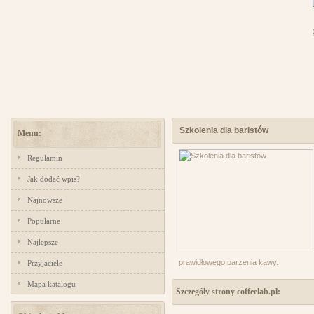
Szkolenia dla baristów
Menu:
Regulamin
Jak dodać wpis?
Najnowsze
Popularne
Najlepsze
prawidłowego parzenia kawy.
Przyjaciele
Mapa katalogu
Szczegóły strony coffeelab.pl: