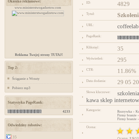
Okienko reklamowe:
ID:
4829
www.ministerstwogadzetow.com
Kursy samoobrony dla kobiet Chorzów
Tytuł:
Szkoleni
URL:
coffeelab
PageRank:
Kliknięć:
35
Reklama Twojej strony TUTAJ!
Wyświetleń:
295
Top 2:
CTR:
11.86%
Ściąganie z Wrzuty
Data dodania:
29 05 2
Pobierz mp3
Słowa kluczowe:
szkolenia
kawa sklep interneto
Statystyka PageRank:
Kategorie:
4233
Rozrywka
»
Ku
Firmy branże
Firmy branże
Odwiedziny robotów:
Ocena:
35
Ocena:
2.5
/10