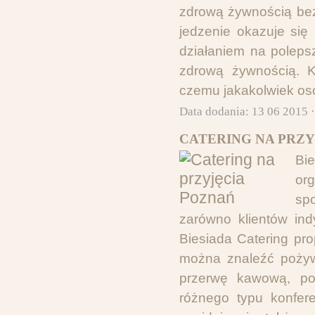
zdrową żywnością bez
jedzenie okazuje się
działaniem na poleps
zdrową żywnością. K
czemu jakakolwiek oso
Data dodania: 13 06 2015 
CATERING NA PRZY
Bi
or
sp
zarówno klientów ind
Biesiada Catering pro
można znaleźć pożywi
przerwę kawową, pod
różnego typu konfere