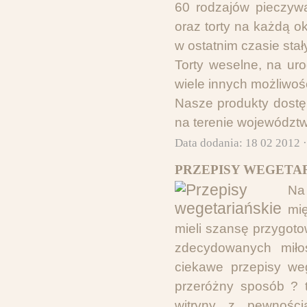
60 rodzajów pieczywa
oraz torty na każdą o
w ostatnim czasie sta
Torty weselne, na ur
wiele innych możliwoś
Nasze produkty dostę
na terenie województw
Data dodania: 18 02 2012 
PRZEPISY WEGETAR
Na
mi
mieli szansę przygot
zdecydowanych miło
ciekawe przepisy we
przeróżny sposób ? 
witryny z pewności