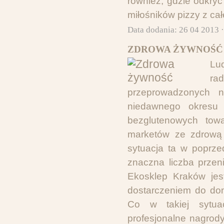
również, gdzie odkryć
miłośników pizzy z cał
Data dodania: 26 04 2013 
ZDROWA ŻYWNOŚĆ
Lu
ra
przeprowadzonych n
niedawnego okresu 
bezglutenowych tow
marketów ze zdrową
sytuacja ta w poprze
znaczna liczba przeni
Ekosklep Kraków jest
dostarczeniem do dom
Co w takiej sytuac
profesjonalne nagrody