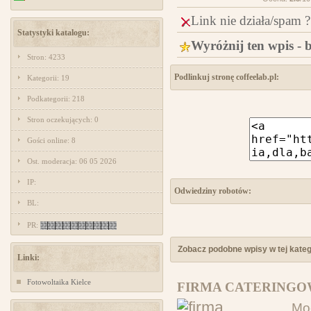
Link nie działa/spam ?
Statystyki katalogu:
Wyróżnij ten wpis - 
Stron: 4233
Podlinkuj stronę coffeelab.pl:
Kategorii: 19
Podkategorii: 218
Stron oczekujących: 0
Gości online: 8
Ost. moderacja: 06 05 2026
IP:
Odwiedziny robotów:
BL:
PR:
Zobacz podobne wpisy w tej katego
Linki:
Fotowoltaika Kielce
FIRMA CATERINGOW
Mo