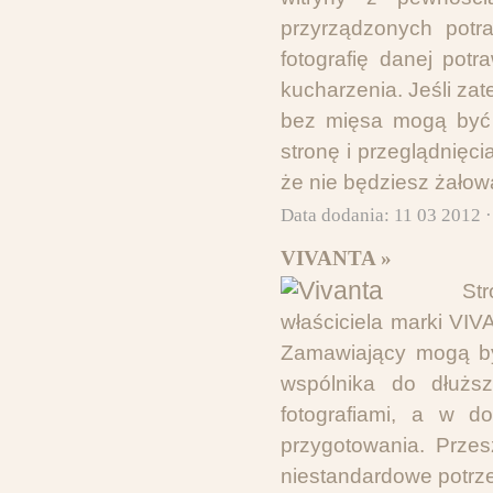
przyrządzonych potra
fotografię danej pot
kucharzenia. Jeśli za
bez mięsa mogą być 
stronę i przeglądnię
że nie będziesz żałowa
Data dodania: 11 03 2012 
VIVANTA »
St
właściciela marki VI
Zamawiający mogą by
wspólnika do dłuższ
fotografiami, a w d
przygotowania. Przes
niestandardowe potrze