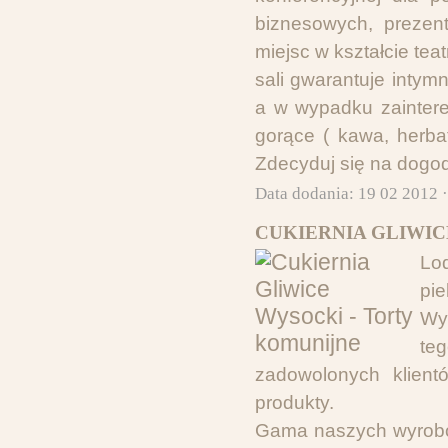
biznesowych, prezen
miejsc w kształcie tea
sali gwarantuje intym
a w wypadku zaintere
gorące ( kawa, herba
Zdecyduj się na dogod
Data dodania: 19 02 2012 
CUKIERNIA GLIWIC
Lo
pi
Wy
te
zadowolonych klient
produkty.
Gama naszych wyrobów