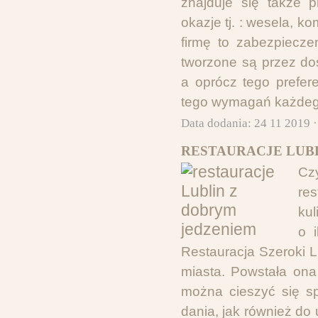
znajduje się także 
okazje tj. : wesela, 
firmę to zabezpiecze
tworzone są przez do
a oprócz tego prefe
tego wymagań każdego
Data dodania: 24 11 2019 
RESTAURACJE LUBL
Cz
re
kul
o 
Restauracja Szeroki L
miasta. Powstała ona
można cieszyć się s
dania, jak również do