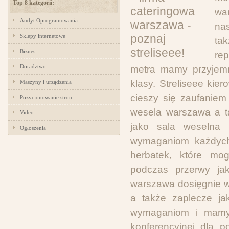
Top 8 kategorii:
wa
Audyt Oprogramowania
na
Sklepy internetowe
ta
Biznes
re
Doradztwo
metra mamy przyjemn
klasy. Streliseee kie
Maszyny i urządzenia
cieszy się zaufaniem
Pozycjonowanie stron
wesela warszawa a t
Video
jako sala weselna 
Ogłoszenia
wymaganiom każdych 
herbatek, które mo
podczas przerwy jak
warszawa dosięgnie w 
a także zaplecze ja
wymaganiom i mamy 
konferencyjnej dla p