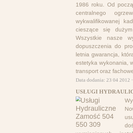
1986 roku. Od począt
centralnego ogrze
wykwalifikowanej kad
cieszące się dużym
Wszystkie nasze wy
dopuszczenia do pro
letnia gwarancja, któ
estetyka wykonania, wy
transport oraz fachow
Data dodania: 23 04 2012 
USŁUGI HYDRAULICZ
Wyk
No
us
do