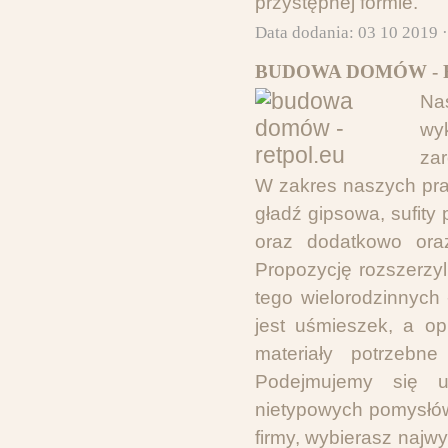
przystępnej formie.
Data dodania: 03 10 2019 
BUDOWA DOMÓW - 
Na
wy
zar
W zakres naszych pra
gładź gipsowa, sufity
oraz dodatkowo oraz
Propozycję rozszerzy
tego wielorodzinnych
jest uśmieszek, a o
materiały potrzeb
Podejmujemy się u
nietypowych pomysłów
firmy, wybierasz naj