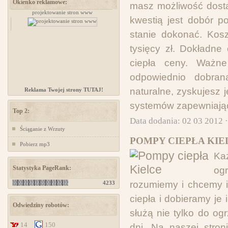
Okienko reklamowe:
masz możliwość dosta
zów
projektowanie stron www
www.ministerstwogadzetow.com
kwestią jest dobór p
stanie dokonać. Kosz
tysięcy zł. Dokładn
ciepła ceny. Ważne
odpowiednio dobra
naturalne, zyskujesz
Reklama Twojej strony TUTAJ!
systemów zapewniają
Top 2:
Data dodania: 02 03 2012 
Ściąganie z Wrzuty
POMPY CIEPŁA KIE
Pobierz mp3
Każ
Statystyka PageRank:
og
rozumiemy i chcemy i
4233
ciepła i dobieramy je
Odwiedziny robotów:
służą nie tylko do o
14
150
dni. Na naszej stron