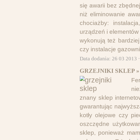
się awarii bez zbędne
niż eliminowanie awa
chociażby: instalacj
urządzeń i elementów 
wykonują też bardzie
czy instalacje gazown
Data dodania: 26 03 2013 
GRZEJNIKI SKLEP »
Fe
ni
znany sklep interneto
gwarantując najwyższą
kotły olejowe czy p
oszczędne użytkowani
sklep, ponieważ mam