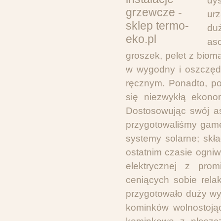
dy
ur
du
aso
groszek, pelet z biom
w wygodny i oszczędn
ręcznym. Ponadto, p
się niezwykłą ekonom
Dostosowując swój a
przygotowaliśmy gam
systemy solarne; skła
ostatnim czasie ogniw
elektrycznej z prom
ceniących sobie rela
przygotowało duży wy
kominków wolnostoją