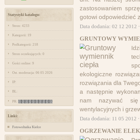
zastosowaniem sprzę
Statystyki katalogu:
gotowi odpowiedzieć z
Data dodania: 02 12 2012 
Stron: 4233
Kategorii: 19
GRUNTOWY WYMIEN
Podkategorii: 218
Id
Stron oczekujących: 0
te
Gości online: 9
spo
Ost. moderacja: 06 05 2026
ekologiczne rozwiąza
rozwiązania dla Tweg
IP:
a następnie wykonamy
BL:
nam nazywać się 
PR:
wentylacyjnych i grzew
Linki:
Data dodania: 11 05 2012 
Fotowoltaika Kielce
OGRZEWANIE ELE