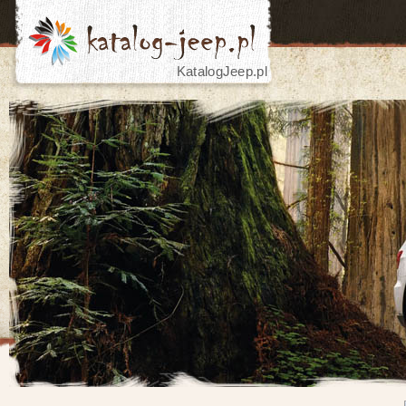
KatalogJeep.pl