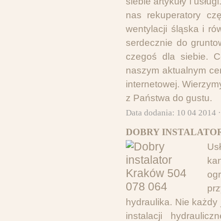
siebie artykuły i usłu
nas rekuperatory cz
wentylacji śląska i 
serdecznie do gruntow
czegoś dla siebie. 
naszym aktualnym cen
internetowej. Wierzym
z Państwa do gustu.
Data dodania: 10 04 2014 
DOBRY INSTALATOR 
Us
kan
og
pr
hydraulika. Nie każdy
instalacji hydraul