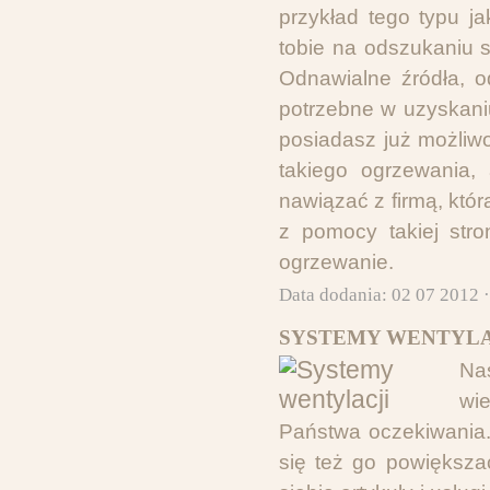
przykład tego typu ja
tobie na odszukaniu 
Odnawialne źródła, od
potrzebne w uzyskani
posiadasz już możliw
takiego ogrzewania,
nawiązać z firmą, któr
z pomocy takiej str
ogrzewanie.
Data dodania: 02 07 2012 
SYSTEMY WENTYLA
Nas
wi
Państwa oczekiwania.
się też go powiększa