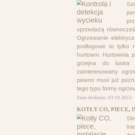
Sz
po
pr
sprzedażą równocześ
Ogrzewanie elektryc
podłogowe to tylko n
hurtowni. Hurtownia p
grzejna do lustra 
zainteresowany ogrz
pewno musi już pozna
tego typu formy ogrze
Data dodania: 03 10 2012 
KOTŁY CO, PIECE,
St
tr