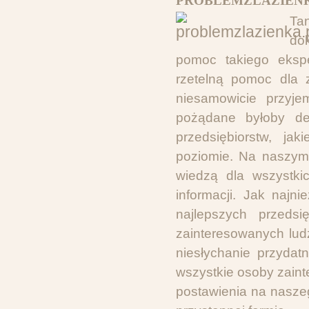
PROBLEMZLAZIENK
Ta
do
pomoc takiego ekspe
rzetelną pomoc dla z
niesamowicie przyje
pożądane byłoby de
przedsiębiorstw, j
poziomie. Na naszym 
wiedzą dla wszystki
informacji. Jak najn
najlepszych przedsi
zainteresowanych lud
niesłychanie przydatn
wszystkie osoby zain
postawienia na nasze