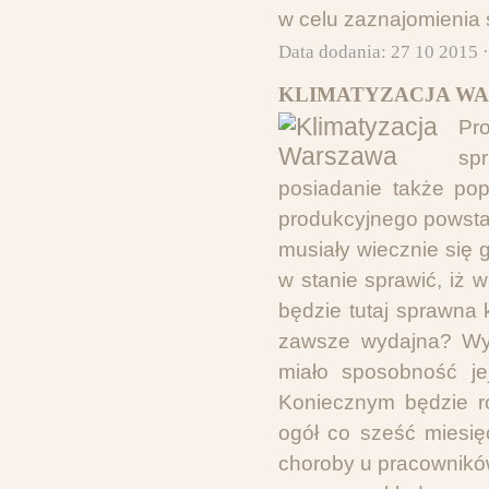
w celu zaznajomienia s
Data dodania: 27 10 2015 
KLIMATYZACJA WA
Pr
sp
posiadanie także pop
produkcyjnego powsta
musiały wiecznie się
w stanie sprawić, iż 
będzie tutaj sprawna
zawsze wydajna? Wys
miało sposobność jej
Koniecznym będzie ró
ogół co sześć miesi
choroby u pracowników