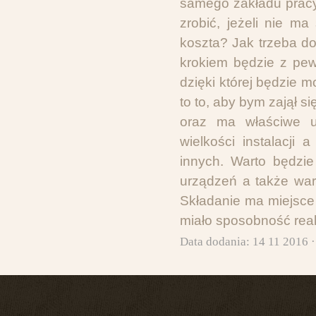
samego zakładu pracy
zrobić, jeżeli nie ma
koszta? Jak trzeba do
krokiem będzie z pew
dzięki której będzie m
to to, aby bym zajął s
oraz ma właściwe u
wielkości instalacji 
innych. Warto będzi
urządzeń a także war
Składanie ma miejsce 
miało sposobność real
Data dodania: 14 11 2016 