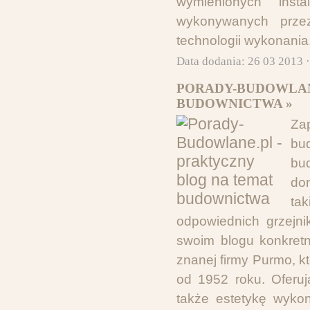
wymienionych inst
wykonywanych przez
technologii wykonania
Data dodania: 26 03 2013 
PORADY-BUDOWLAN
BUDOWNICTWA »
Za
bu
bu
do
ta
odpowiednich grzejn
swoim blogu konkretne
znanej firmy Purmo, kt
od 1952 roku. Oferuj
także estetykę wyko