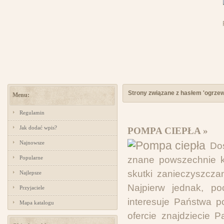
Strony związane z hasłem 'ogrzew
Menu:
Regulamin
Jak dodać wpis?
POMPA CIEPŁA »
Najnowsze
Dos
Popularne
znane powszechnie k
skutki zanieczyszcza
Najlepsze
Najpierw jednak, po
Przyjaciele
interesuje Państwa p
Mapa katalogu
ofercie znajdziecie 