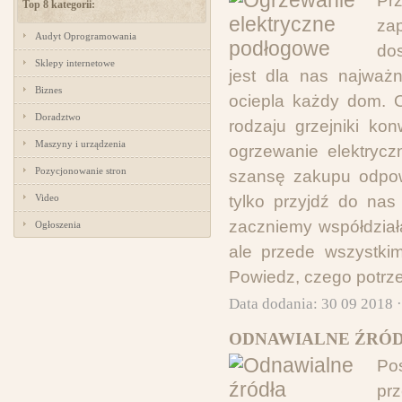
Pr
Top 8 kategorii:
zap
Audyt Oprogramowania
do
Sklepy internetowe
jest dla nas najważn
Biznes
ociepla każdy dom. O
Doradztwo
rodzaju grzejniki k
Maszyny i urządzenia
ogrzewanie elektryc
Pozycjonowanie stron
szansę zakupu odpow
Video
tylko przyjdź do na
zaczniemy współdział
Ogłoszenia
ale przede wszystki
Powiedz, czego potrze
Data dodania: 30 09 2018 
ODNAWIALNE ŹRÓD
Pos
prz