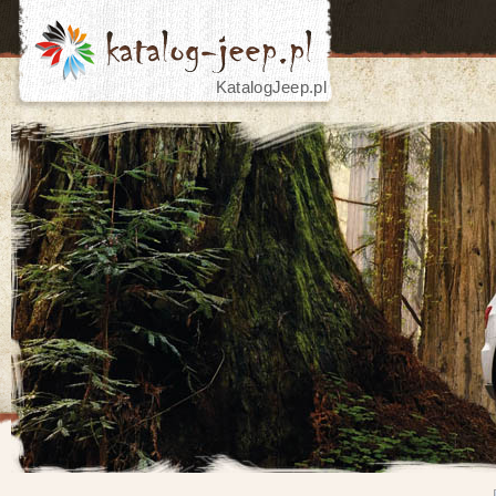
KatalogJeep.pl