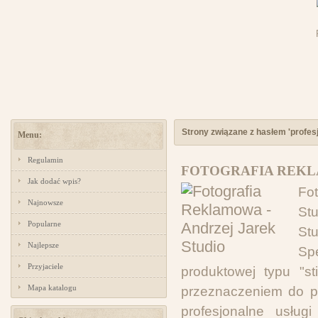
Strony związane z hasłem 'profesj
Menu:
Regulamin
FOTOGRAFIA REKLA
Jak dodać wpis?
Fo
Najnowsze
St
Popularne
St
Najlepsze
Sp
Przyjaciele
produktowej typu "sti
Mapa katalogu
przeznaczeniem do pr
profesjonalne usług