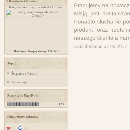
Okienko reklamowe:
Pracujemy na nowocze
Kursy samoobrony dla kobiet Chorzów
projektowanie stron www
Misją jest dostarczan
Ponadto słuchanie potr
produkt oraz rzeteln
naszego klienta a na
Data dodania: 27 02 2017 
Reklama Twojej strony TUTAJ!
Top 2:
Ściąganie z Wrzuty
Pobierz mp3
Statystyka PageRank:
4233
Odwiedziny robotów:
4
34