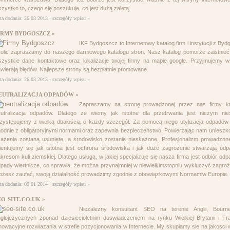
zystko to, czego się poszukuje, co jest dużą zaletą.
ta dodania: 26 03 2013 ·
szczegóły wpisu »
IRMY BYDGOSZCZ »
IKF Bydgoszcz to Internetowy katalog firm i instytucji z By
olic zapraszamy do naszego darmowego katalogu stron. Nasz katalog pomorze zaistnieć t
zystkie dane kontaktowe oraz lokalizacje twojej firmy na mapie google. Przyjmujemy ws
wierają błędów. Najlepsze strony są bezpłatnie promowane.
ta dodania: 26 03 2013 ·
szczegóły wpisu »
EUTRALIZACJA ODPADÓW »
Zapraszamy na stronę prowadzonej przez nas firmy, któ
eutralizacja odpadów. Dlatego że wiemy jak istotne dla przetrwania jest niczym nie
zystępujemy z wielką dbałością o każdy szczegół. Za pomocą niego utylizacja odpadó
odnie z obligatoryjnymi normami oraz zapewnia bezpieczeństwo. Powierzając nam unieszk
ażenia zostaną usunięte, a środowisko zostanie nieskażone. Profesjonalizm prowadzon
ientujemy się jak istotna jest ochrona środowiska i jak duże zagrożenie stwarzają o
kresom kuli ziemskiej. Dlatego usługą, w jakiej specjalizuje się nasza firma jest odbiór 
pady wiertnicze, co sprawia, że można przynajmniej w niewielkimstopniu wykluczyć zagro
żesz zaufać, swoją działalność prowadzimy zgodnie z obowiązkowymi Normamiw Europie.
ta dodania: 09 01 2014 ·
szczegóły wpisu »
EO-SITE.CO.UK »
Niezalezny konsultant SEO na terenie Anglii, Bour
glojezycznych zponad dziesiecioletnim doswiadczeniem na rynku Wielkiej Brytanii i Fr
nowacyjne rozwiazania w strefie pozycjonowania w Internecie. My skupiamy sie na jakos