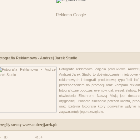
Reklama Google
otografia Reklamowa - Andrzej Jarek Studio
Fotografia reklamowa. Zdjęcia produktowe. Andrzej 
Andrzej Jarek Studio to doświadczenie i nietypowe o
reklamowych i fotografii produktowej typu "still lif
przeznaczeniem do promocji oraz kampanii reklamo
fotograficzne podczas eventów, gal, wesel, ślubów
oświetleniu Elinchrom. Naszą Misją jest dostarcz
oryginalnej. Ponadto słuchanie potrzeb klienta, pra
oraz rzetelna fotografia który pomyślnie wpłynie
zagwarantuje jego szczęście.
czegóły strony www.andrzejjarek.pl:
ID:
4154