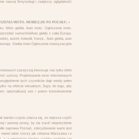
e naszej firmy/usługi i zwiększy oglądalność
ZENIA MOTO. MOBILE.DE PO POLSKU. »
ku. Moto giełda. Auto moto. Ogłoszenia moto.
 sprzedaż samochódAuto giełdy z całej Europy.
ki, austrii, holandii, francji... Auto gielda, auto
j europy. Giełda moto Ogłoszenia motoryzacyjne
ernetowych zazwyczaj interesuje nas tylko efekt
rzeć szerzej. Projektowanie stron internetowych
 Uwzględnienie tych czynników daje wtedy pełen
ę tylko na efekcie wizualnym. Dąży do tego, aby
tem optymalizacji seo i potem konsekwentnie
ak bardzo często zdarza się, że większa część
ej i pewnej strony, by nie tracić niepotrzebnie
alle naprawa Poznań, zdecydowanie warto jest
nawet takie rzeczy jak reklama Warszawa i e
ej, a z pewnością bardzo szybko znajdzie się