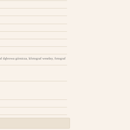
af dąbrowa górnicza
,
kfotograf weselny
,
fotograf