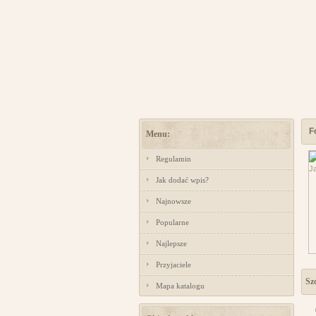
F
Menu:
Regulamin
Jak dodać wpis?
Najnowsze
Popularne
Najlepsze
Przyjaciele
Sz
Mapa katalogu