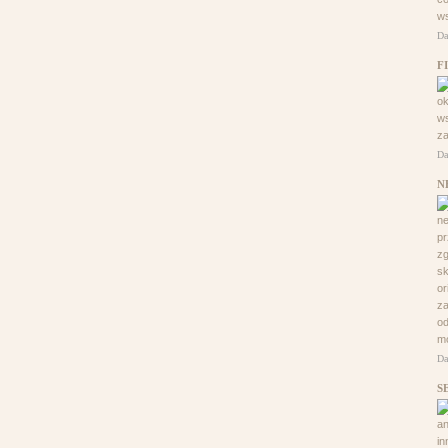
ws
Da
F
ok
ws
za
Da
N
n
pr
zg
sk
or
za
od
mo
Da
S
an
in