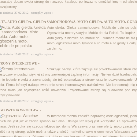
asu,aby dodać swoja stronę do naszego katalogu ponieważ to umożliwi innym odnalezieni
szej strony.
ta dodania: 27 02 2012 ·
szczegóły wpisu »
UTA. AUTO GIEŁDA. GIEŁDA SAMOCHODOWA. MOTO GIEŁDA. AUTO MOTO. OGŁOS
Auto giełda. Giełda samochodowa. Mobile.de całe po pols
Ogłoszenia motoryzacyjne Mobile.de dla Polski. Tu kupisz
Auto giełdy z niemiec np. mobile.de - tłumacz mobile de dla pols
moto, ogłoszenia moto.Tysiące auto moto Auto giełdy z całe
za darmo.
ta dodania: 15 02 2012 ·
szczegóły wpisu »
TRONY INTERNETOWE »
Szukając osoby, która zajmuje się projektowaniem stron int
astyczny w postaci pięknej strony zawierającej żądaną informację. Nie ten dział trzeba pat
 nie jedynie projekt z zawartością, ale też optymalizacja strony oraz jej pozycjonowanie.
ekt. Firma Infostyl traktuje tworzenie stron internetowych całościowo. Nie koncentruje si
rona miała jak największą ilość odwiedzin. Projektowane strony są budowane pod ką
ozycjonowane.
ta dodania: 03 06 2012 ·
szczegóły wpisu »
GŁOSZENIA WROCŁAW »
W Internecie można znaleźć naprawdę wiele ogłoszeń, jedn
nich nie jest już w żaden sposób aktualna. Dlatego też lepiej jest korzystać ze sprawdzon
asu. Jeśli szuka się czegoś takiego jak domy Warszawa oraz inne oferty motoryzacja Vi
jść na tę stronę, gdzie można także znaleźć marketing www e commerce Warszawa czy 
mmerce Warszawa. Dlatego też dobrze jest korzystać właśnie z tej witryny internetow