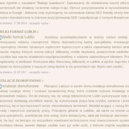
ace zgodnie z zasadami "Bialego kapelusza". Zapraszamy do odwiedzania naszej witryny
urnemouth ale dzialamy na terenie calego kraju. Oprocz pozycjonowania w wyszukiwarkac
klama w Google - Adwords oraz wykonujemy na zamowienie klienta SEO friendly strony in
nome i doswiadczenie w zakresie pozycjonowania SEO i wspolpracuje z roznymi firmami we Fra
ta dodania: 17 08 2014 ·
szczegóły wpisu »
IELKI FORMAT LUBLIN »
Jesteśmy przedsiębiorstwem w branży reklam istnieje 
ykonywaniu reklamy zewnętrznej. Mamy doświadczoną kadrę specjalistów, innowacyjny
ysponujemy również sprawnym zapleczem logistycznym a także zapewniamy bardzo atrak
warów między, których można odkryć billboardy, mobile skyboard, powierzchnie wielkof
zystkie lata naszej działalności współpracowaliśmy z wieloma zadowolonymi klientami. Pr
gaboardy w okolicach Rzeszowa albo Warszawy, billboardy w Lublinie a oprócz tego bez l
stawi na skorzystanie z naszych usług będzie w stu procentach rad. Warto nam zaufać.
ta dodania: 30 09 2017 ·
szczegóły wpisu »
STALACJE DOMOFONOWE »
Planujesz założyć w swoim domu instalacje domofonowe o
udowę swojego domu i szukasz sprawdzonej firmy, która rzetelnie wykona instalację 
powiednim miejscu. Od lat staramy się, by usługi teletechniczne Lublin wykonywane były
acownicy dokładają wszelkich starań, by wykonywana praca była szybka, sprawna i prz
eszczą się w wyznaczonych przez zleceniodawcę terminach. Współpracujący z naszą firmą
radę i najwyższe standardy pracy. Pracujemy głównie w Lublinie, ale także na terenie ca
sza specjalność, podobnie jak inne usługi, które świadczymy, takie jak instalacje alarmowe i 
st, by być na bieżąco ze wszystkimi nowinkami technicznymi oraz nowoczesnymi syste
trzebami klienta, pewnie dlatego zaufało nam już setki osób, z którymi chętnie współp