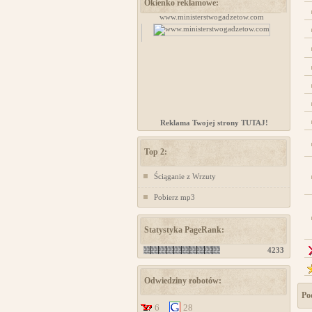
Okienko reklamowe:
Kursy samoobrony dla kobiet Chorzów
www.ministerstwogadzetow.com
Reklama Twojej strony TUTAJ!
Top 2:
Ściąganie z Wrzuty
Pobierz mp3
Statystyka PageRank:
4233
Odwiedziny robotów:
Po
6
28