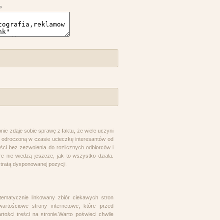
o
bnie zdaje sobie sprawę z faktu, że wiele uczyni
o odroczoną w czasie ucieczkę interesantów od
ści bez zezwolenia do rozlicznych odbiorców i
e nie wiedzą jeszcze, jak to wszystko działa.
stratą dysponowanej pozycji.
ematycznie linkowany zbiór ciekawych stron
artościowe strony internetowe, które przed
tości treści na stronie.Warto poświeci chwile