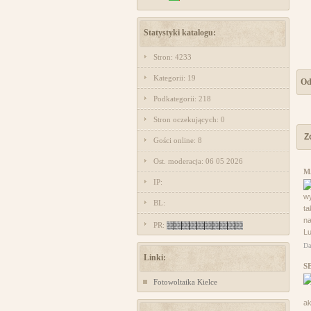
Statystyki katalogu:
Stron: 4233
Kategorii: 19
Od
Podkategorii: 218
Stron oczekujących: 0
Z
Gości online: 8
Ost. moderacja: 06 05 2026
M
IP:
wy
BL:
ta
na
PR:
Lu
Da
Linki:
S
Fotowoltaika Kielce
ak