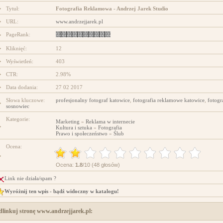
Tytuł:
Fotografia Reklamowa - Andrzej Jarek Studio
projektowanie stron www
URL:
www.andrzejjarek.pl
PageRank:
Kliknięć:
12
Wyświetleń:
403
CTR:
2.98%
Data dodania:
27 02 2017
Słowa kluczowe:
profesjonalny fotograf katowice
,
fotografia reklamowe katowice
,
fotogr
sosnowiec
Kategorie:
Marketing
»
Reklama w internecie
Kultura i sztuka
»
Fotografia
Prawo i społeczeństwo
»
Ślub
Ocena:
Ocena:
1.8
/10 (48 głosów)
Link nie działa/spam ?
Wyróżnij ten wpis - bądź widoczny w katalogu!
dlinkuj stronę www.andrzejjarek.pl: