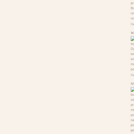
pr
Bo
re
re
Da
W
w
D
to
ws
me
po
Da
N
b
od
pr
mi
po
na
je
po