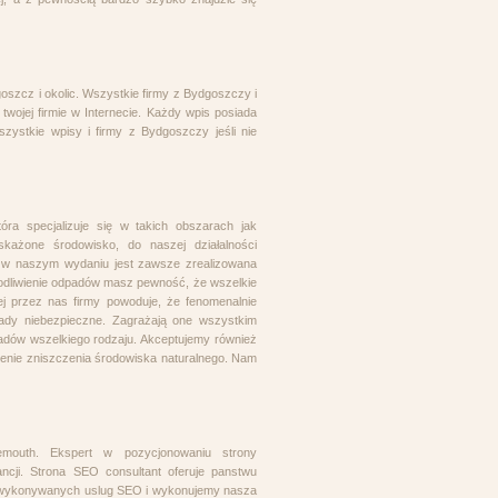
dgoszcz i okolic. Wszystkie firmy z Bydgoszczy i
wojej firmie w Internecie. Każdy wpis posiada
zystkie wpisy i firmy z Bydgoszczy jeśli nie
ra specjalizuje się w takich obszarach jak
skażone środowisko, do naszej działalności
w w naszym wydaniu jest zawsze zrealizowana
odliwienie odpadów masz pewność, że wszelkie
ej przez nas firmy powoduje, że fenomenalnie
dpady niebezpieczne. Zagrażają one wszystkim
odpadów wszelkiego rodzaju. Akceptujemy również
żenie zniszczenia środowiska naturalnego. Nam
nemouth. Ekspert w pozycjonowaniu strony
ancji. Strona SEO consultant oferuje panstwu
ci wykonywanych uslug SEO i wykonujemy nasza