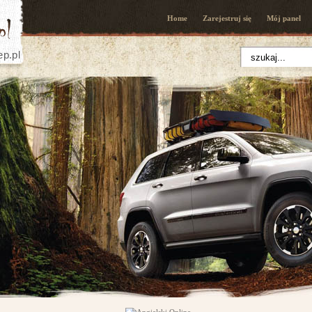
Home
Zarejestruj się
Mój panel
ep.pl