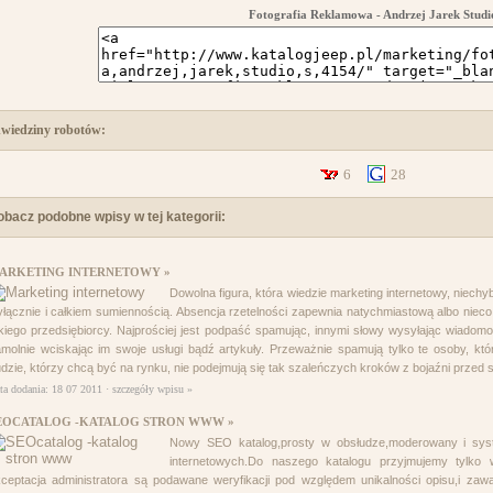
Fotografia Reklamowa - Andrzej Jarek Studi
wiedziny robotów:
6
28
obacz podobne wpisy w tej kategorii:
ARKETING INTERNETOWY »
Dowolna figura, która wiedzie marketing internetowy, niechy
łącznie i całkiem sumiennością. Absencja rzetelności zapewnia natychmiastową albo niec
kiego przedsiębiorcy. Najprościej jest podpaść spamując, innymi słowy wysyłając wiadomo
molnie wciskając im swoje usługi bądź artykuły. Przeważnie spamują tylko te osoby, któr
dzie, którzy chcą być na rynku, nie podejmują się tak szaleńczych kroków z bojaźni przed 
ta dodania: 18 07 2011 ·
szczegóły wpisu »
EOCATALOG -KATALOG STRON WWW »
Nowy SEO katalog,prosty w obsłudze,moderowany i syst
internetowych.Do naszego katalogu przyjmujemy tylko w
ceptacja administratora są podawane weryfikacji pod względem unikalności opisu,i zawar