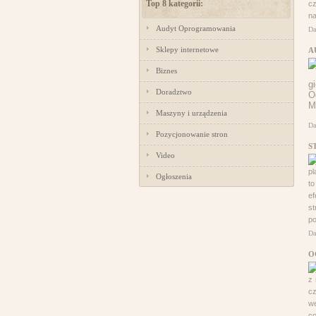
Top 8 kategorii:
cz
na
Audyt Oprogramowania
Da
Sklepy internetowe
A
Biznes
Doradztwo
Maszyny i urządzenia
Da
Pozycjonowanie stron
S
Video
pl
Ogłoszenia
to
ef
st
p
Da
O
z 
cz
we
co