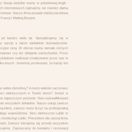
! Swoja siedzibe mamy w poludniowej Anglii -
h internetowych zajmujemy sie rowniez platna
ternetowe. Nasza firma posiada miedzynarodowa
ncji i Wielkiej Brytanii.
od bardzo wielu lat. Specjalizujemy się w
 sprzęt a także wieloletnie doświadczenie.
cyjne ceny. W ofercie mamy niemało różnych
ormatowe czy też oklejanie samochodów. Przez
zykładowe realizacje zrealizowane przez nas to
iku innych. Jesteśmy przekonani, że każdy kto
raz wideo domofony? A może właśnie zaczynasz
sieci elektrycznych w Twoim domu? Jesteś w
 na najwyższym poziomie. Nasi wykwalifikowani
ede wszystkim dokładna. Nasze usługi zawsze
 klient, zawsze może liczyć na profesjonalną
łego województwa. Sieci elektryczne Lublin to
monitoringi Lublin. Priorytetem dla naszej firmy
mami. Zawsze kierujemy się przede wszystkim
racujemy. Zapraszamy do kontaktu i rezerwacji