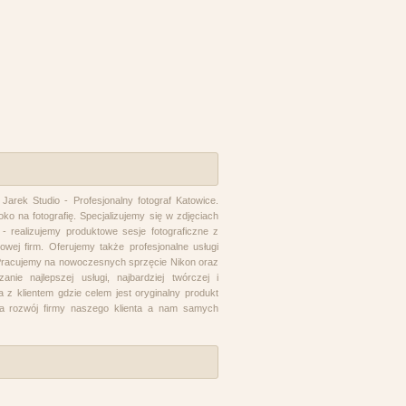
Jarek Studio - Profesjonalny fotograf Katowice.
ko na fotografię. Specjalizujemy się w zdjęciach
e" - realizujemy produktowe sesje fotograficzne z
wej firm. Oferujemy także profesjonalne usługi
. Pracujemy na nowoczesnych sprzęcie Nikon oraz
anie najlepszej usługi, najbardziej twórczej i
ca z klientem gdzie celem jest oryginalny produkt
 na rozwój firmy naszego klienta a nam samych