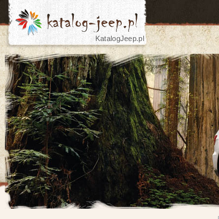
KatalogJeep.pl