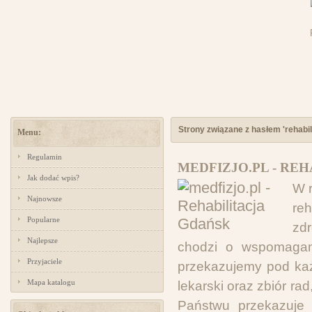
Strony związane z hasłem 'rehabil
Menu:
Regulamin
MEDFIZJO.PL - RE
Jak dodać wpis?
W r
Najnowsze
re
Popularne
zdr
Najlepsze
chodzi o wspomagan
Przyjaciele
przekazujemy pod ka
Mapa katalogu
lekarski oraz zbiór ra
Państwu przekazuje 