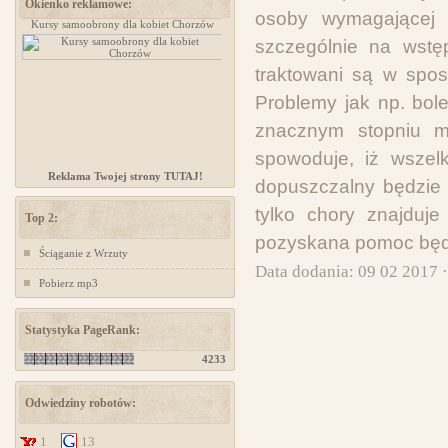
Okienko reklamowe:
osoby wymagającej r
Kursy samoobrony dla kobiet Chorzów
www.ministerstwogadzetow.com
szczególnie na wstę
traktowani są w spo
Problemy jak np. bol
znacznym stopniu mn
spowoduje, iż wszel
Reklama Twojej strony TUTAJ!
dopuszczalny będzie 
tylko chory znajduj
Top 2:
pozyskana pomoc będ
Ściąganie z Wrzuty
Data dodania: 09 02 2017 
Pobierz mp3
Statystyka PageRank:
4233
Odwiedziny robotów:
1
13