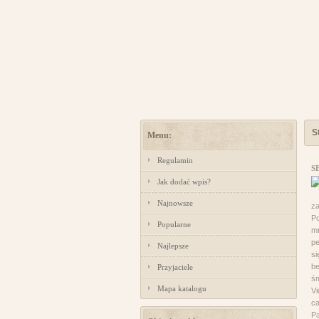
S
Menu:
Regulamin
S
Jak dodać wpis?
Najnowsze
za
Po
Popularne
mn
pe
Najlepsze
si
be
Przyjaciele
śm
Mapa katalogu
Vi
ca
Pa