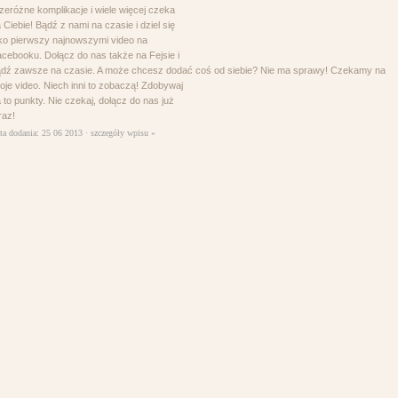
zeróżne komplikacje i wiele więcej czeka
projektowanie stron www
 Ciebie! Bądź z nami na czasie i dziel się
ko pierwszy najnowszymi video na
cebooku. Dołącz do nas także na Fejsie i
dź zawsze na czasie. A może chcesz dodać coś od siebie? Nie ma sprawy! Czekamy na
oje video. Niech inni to zobaczą! Zdobywaj
 to punkty. Nie czekaj, dołącz do nas już
raz!
ta dodania: 25 06 2013 ·
szczegóły wpisu »