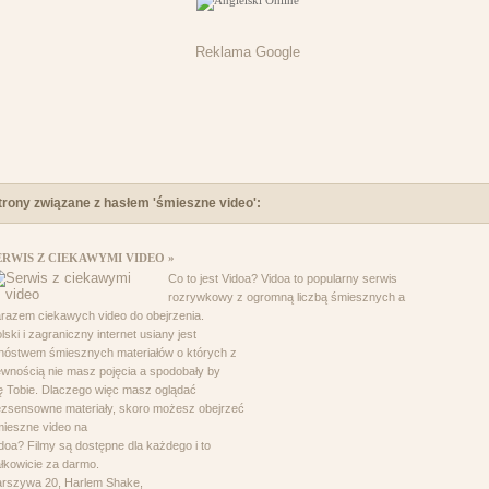
Reklama Google
trony związane z hasłem 'śmieszne video':
ERWIS Z CIEKAWYMI VIDEO »
Co to jest Vidoa? Vidoa to popularny serwis
rozrywkowy z ogromną liczbą śmiesznych a
razem ciekawych video do obejrzenia.
lski i zagraniczny internet usiany jest
óstwem śmiesznych materiałów o których z
wnością nie masz pojęcia a spodobały by
ę Tobie. Dlaczego więc masz oglądać
zsensowne materiały, skoro możesz obejrzeć
ieszne video na
doa? Filmy są dostępne dla każdego i to
łkowicie za darmo.
rszywa 20, Harlem Shake,