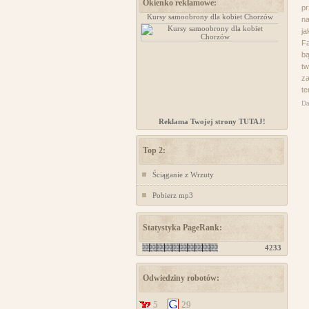
Okienko reklamowe:
pr
projektowanie stron www
Kursy samoobrony dla kobiet Chorzów
na
ja
Fa
bą
tw
za
te
Da
Reklama Twojej strony TUTAJ!
Top 2:
Ściąganie z Wrzuty
Pobierz mp3
Statystyka PageRank:
4233
Odwiedziny robotów:
5
29