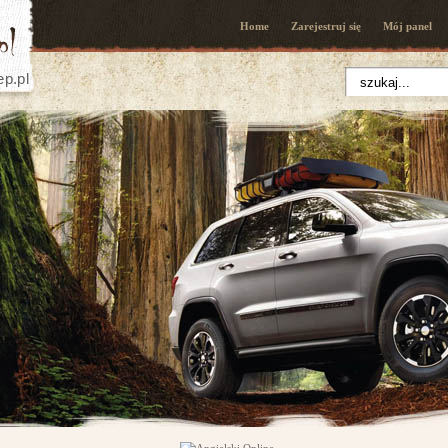
Home
Zarejestruj się
Mój panel
ep.pl