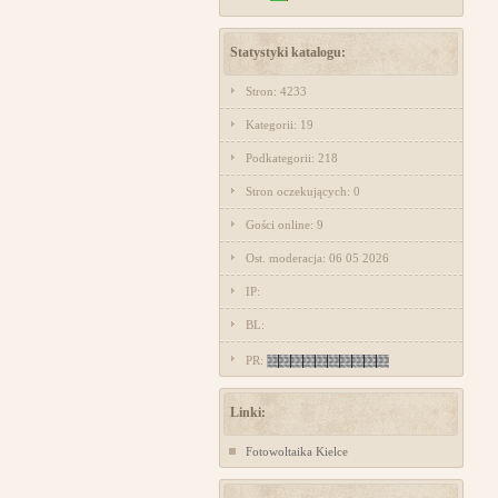
Statystyki katalogu:
Stron: 4233
Kategorii: 19
Podkategorii: 218
Stron oczekujących: 0
Gości online: 9
Ost. moderacja: 06 05 2026
IP:
BL:
PR:
Linki:
Fotowoltaika Kielce