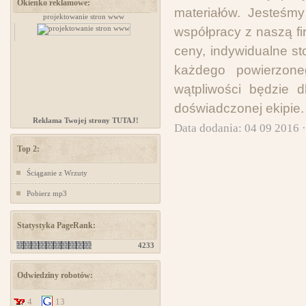
Okienko reklamowe:
materiałów. Jesteśm
zów
projektowanie stron www
projektowanie stron www
współpracy z naszą f
ceny, indywidualne st
każdego powierzone
wątpliwości będzie 
doświadczonej ekipie.
Reklama Twojej strony TUTAJ!
Data dodania: 04 09 2016 
Top 2:
Ściąganie z Wrzuty
Pobierz mp3
Statystyka PageRank:
4233
Odwiedziny robotów:
4
13