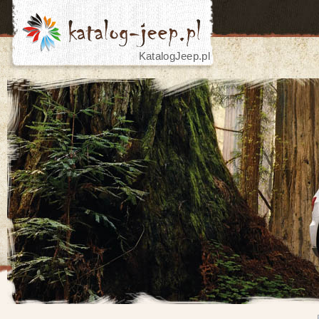
KatalogJeep.pl