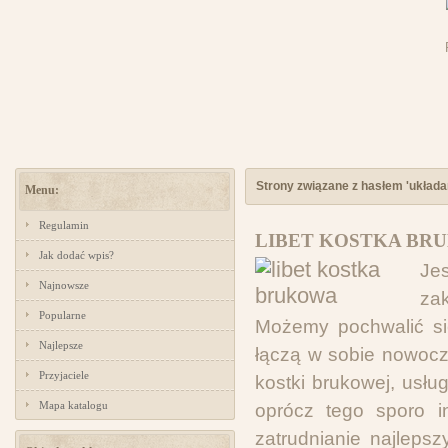
Strony związane z hasłem 'układan
Menu:
Regulamin
LIBET KOSTKA BR
Jak dodać wpis?
Je
Najnowsze
za
Popularne
Możemy pochwalić się
Najlepsze
łączą w sobie nowocz
Przyjaciele
kostki brukowej, usł
Mapa katalogu
oprócz tego sporo i
zatrudnianie najleps