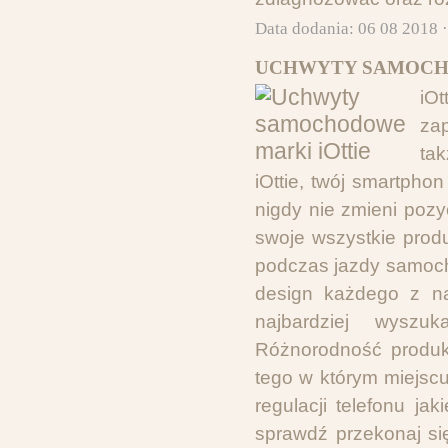
Data dodania: 06 08 2018 
UCHWYTY SAMOCHO
iO
zap
ta
iOttie, twój smartph
nigdy nie zmieni pozyc
swoje wszystkie prod
podczas jazdy samoch
design każdego z n
najbardziej wyszu
Różnorodność produk
tego w którym miejsc
regulacji telefonu ja
sprawdź przekonaj s