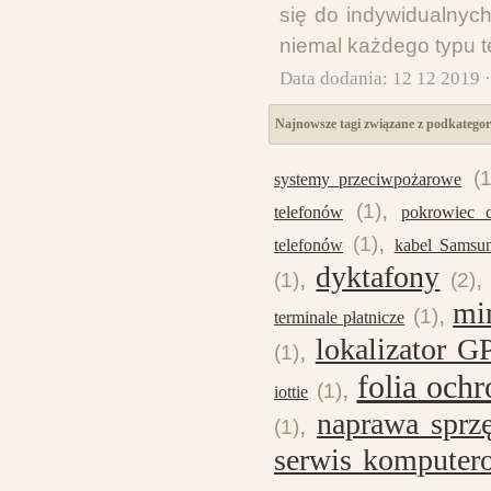
się do indywidualnyc
niemal każdego typu t
Data dodania: 12 12 2019 
Najnowsze tagi związane z podkatego
(1
systemy przeciwpożarowe
,
(1)
telefonów
pokrowiec c
,
(1)
telefonów
kabel Samsu
dyktafony
,
(1)
(2)
mi
,
(1)
terminale płatnicze
lokalizator G
,
(1)
folia och
,
(1)
iottie
naprawa sprz
,
(1)
serwis komputer