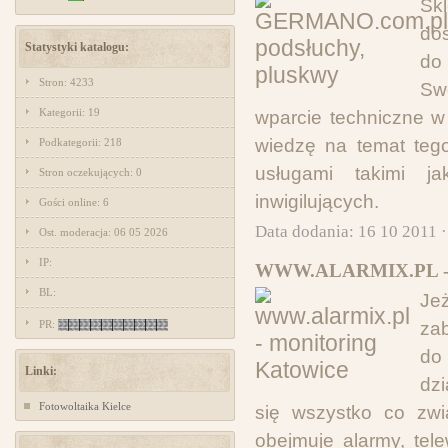
Sk
dos
Statystyki katalogu:
do
Stron: 4233
Swo
Kategorii: 19
wparcie techniczne w
wiedzę na temat tego
Podkategorii: 218
usługami takimi j
Stron oczekujących: 0
inwigilujących.
Gości online: 6
Data dodania: 16 10 2011 
Ost. moderacja: 06 05 2026
IP:
WWW.ALARMIX.PL 
BL:
Jeż
PR:
za
do
Linki:
dzi
Fotowoltaika Kielce
się wszystko co zwi
obejmuje alarmy, tel