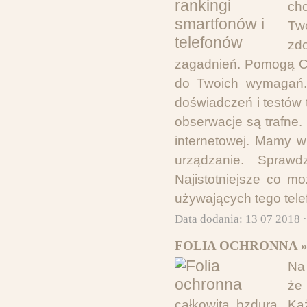
chc
Two
zd
zagadnień. Pomogą C
do Twoich wymagań. 
doświadczeń i testów
obserwacje są trafne
internetowej. Mamy w
urządzanie. Spraw
Najistotniejsze co m
używających tego tele
Data dodania: 13 07 2018 
FOLIA OCHRONNA 
Na 
że 
całkowita bzdura. Ka