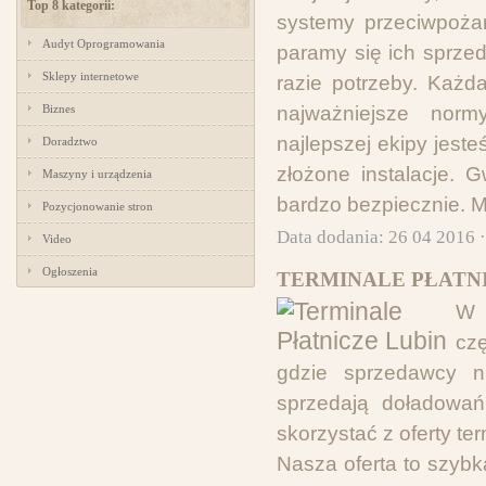
Top 8 kategorii:
systemy przeciwpoża
Audyt Oprogramowania
paramy się ich sprze
Sklepy internetowe
razie potrzeby. Każd
Biznes
najważniejsze norm
najlepszej ekipy jes
Doradztwo
złożone instalacje. 
Maszyny i urządzenia
bardzo bezpiecznie. M
Pozycjonowanie stron
Data dodania: 26 04 2016 
Video
Ogłoszenia
TERMINALE PŁATNI
W 
cz
gdzie sprzedawcy ni
sprzedają doładowań
skorzystać z oferty te
Nasza oferta to szybk