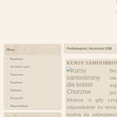
Podkategoria: Akcesoria GSM
Menu:
Regulamin
KURSY SAMOOBRON
Jak dodać wpis?
Be
Najnowsze
nie
Popularne
as
Najlepsze
pr
Przyjaciele
lekarza, a gdy cz
Mapa katalogu
odpowiednie ku temu 
trudną do zabezpiecz