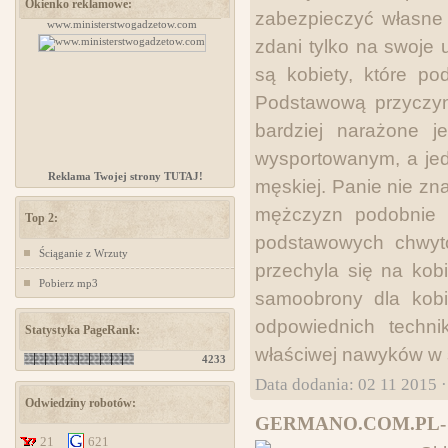
Okienko reklamowe:
zabezpieczyć własne 
www.ministerstwogadzetow.com
projektowanie stron www
zdani tylko na swoje 
są kobiety, które p
Podstawową przyczyną,
bardziej narażone j
wysportowanym, a jed
Reklama Twojej strony TUTAJ!
męskiej. Panie nie zn
mężczyzn podobnie 
Top 2:
podstawowych chwytó
Ściąganie z Wrzuty
przechyla się na kobi
Pobierz mp3
samoobrony dla kobi
odpowiednich techn
Statystyka PageRank:
właściwej nawyków w s
4233
Data dodania: 02 11 2015 
Odwiedziny robotów:
GERMANO.COM.PL-
21
621