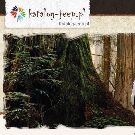
KatalogJeep.pl