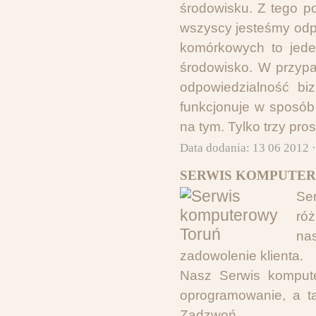
środowisku. Z tego po
wszyscy jesteśmy odpo
komórkowych to jed
środowisko. W przyp
odpowiedzialność bi
funkcjonuje w sposób 
na tym. Tylko trzy pro
Data dodania: 13 06 2012 
SERWIS KOMPUTER
Se
ró
nas
zadowolenie klienta.
Nasz Serwis kompute
oprogramowanie, a ta
Zadzwoń