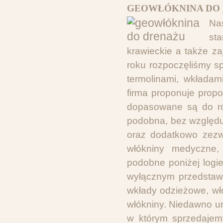
GEOWŁÓKNINA DO 
Na
sta
krawieckie a także z
roku rozpoczęliśmy s
termolinami, wkładam
firma proponuje propo
dopasowane są do róż
podobna, bez względu
oraz dodatkowo zezw
włókniny medyczne,
podobne poniżej logi
wyłącznym przedstawici
wkłady odzieżowe, wło
włókniny. Niedawno u
w którym sprzedajemy