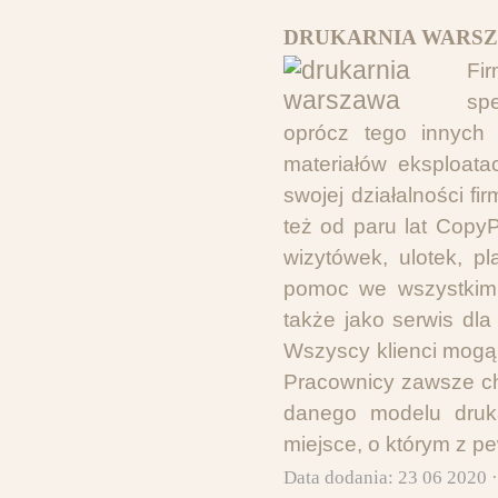
DRUKARNIA WARSZ
Fi
spe
oprócz tego innych 
materiałów eksploata
swojej działalności f
też od paru lat CopyP
wizytówek, ulotek, 
pomoc we wszystkim 
także jako serwis dl
Wszyscy klienci mogą
Pracownicy zawsze ch
danego modelu druka
miejsce, o którym z p
Data dodania: 23 06 2020 