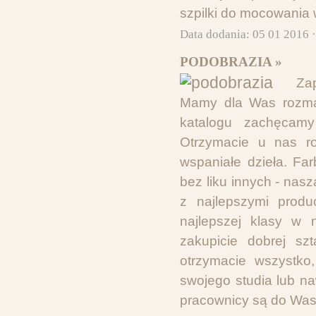
szpilki do mocowania
Data dodania: 05 01 2016 
PODOBRAZIA »
Za
Mamy dla Was rozmai
katalogu zachęcam
Otrzymacie u nas ro
wspaniałe dzieła. Fa
bez liku innych - nas
z najlepszymi produ
najlepszej klasy w 
zakupicie dobrej sz
otrzymacie wszystk
swojego studia lub na
pracownicy są do Was