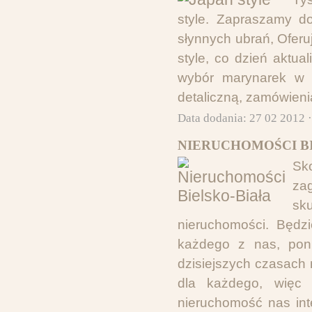
style. Zapraszamy d
słynnych ubrań, Ofer
style, co dzień aktu
wybór marynarek w 
detaliczną, zamówieni
Data dodania: 27 02 2012 
NIERUCHOMOŚCI BI
Sko
za
sk
nieruchomości. Będzi
każdego z nas, poni
dzisiejszych czasach
dla każdego, więc 
nieruchomość nas int