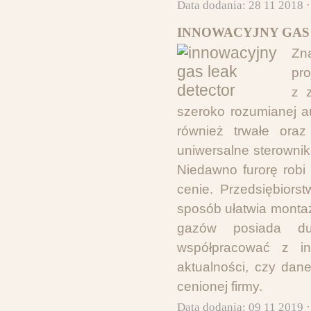
Data dodania: 28 11 2018 
INNOWACYJNY GAS
Zn
pro
z z
szeroko rozumianej a
również trwałe oraz
uniwersalne sterowniki
Niedawno furorę robi
cenie. Przedsiębiors
sposób ułatwia monta
gazów posiada du
współpracować z in
aktualności, czy dan
cenionej firmy.
Data dodania: 09 11 2019 