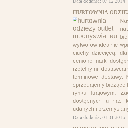
Data dodania: 07 12 2014 
HURTOWNIA ODZIEŻ
Nas
na
bie
wytworów idealnie wp
ciuchy dziecięcą, dl
cenione marki dostęp
rzetelnymi dostawca
terminowe dostawy. 
sprzedajemy bieżące 
rynku krajowym. Za
dostępnych u nas t
udanych i przemyśla
Data dodania: 03 01 2016 