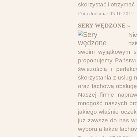
skorzystać i otrzymać
Data dodania: 05 10 2012 
SERY WĘDZONE »
Ni
dz
swoim wyjątkowym sm
proponujemy Państwu
świeżością i perfek
skorzystania z usług 
oraz fachową obsługę
Naszej firmie napra
mnogość naszych prod
jakiego właśnie oczeku
już zawsze do nas wr
wyboru a także fachowe