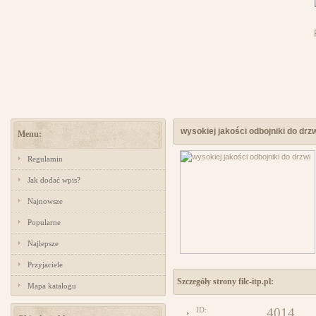
wysokiej jakości odbojniki do drz
Menu:
Regulamin
Jak dodać wpis?
Najnowsze
Popularne
Najlepsze
Przyjaciele
Szczegóły strony filc-itp.pl:
Mapa katalogu
ID:
4014