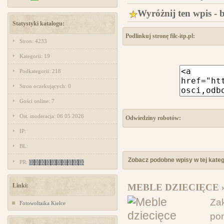
Wyróżnij ten wpis - 
Statystyki katalogu:
Podlinkuj stronę filc-itp.pl:
Stron: 4233
Kategorii: 19
Podkategorii: 218
Stron oczekujących: 0
Gości online: 7
Ost. moderacja: 06 05 2026
Odwiedziny robotów:
IP:
BL:
Zobacz podobne wpisy w tej katego
PR:
Linki:
MEBLE DZIECIĘCE 
Zak
Fotowoltaika Kielce
po