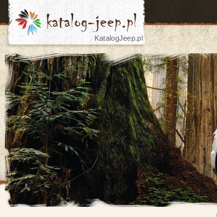
KatalogJeep.pl