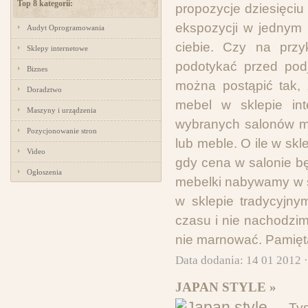
Top 8 kategorii:
propozycje dziesięciu
ekspozycji w jednym 
Audyt Oprogramowania
ciebie. Czy na przy
Sklepy internetowe
podotykać przed podj
Biznes
można postąpić tak, 
Doradztwo
mebel w sklepie in
Maszyny i urządzenia
wybranych salonów me
Pozycjonowanie stron
lub meble. O ile w sk
Video
gdy cena w salonie bę
Ogłoszenia
mebelki nabywamy w sa
w sklepie tradycyjny
czasu i nie nachodzimy
nie marnować. Pamięt
Data dodania: 14 01 2012 
JAPAN STYLE »
Ty