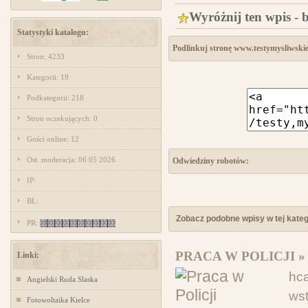
Wyróżnij ten wpis - 
Statystyki katalogu:
Podlinkuj stronę www.testymysliwskie
Stron: 4233
Kategorii: 19
Podkategorii: 218
Stron oczekujących: 0
Gości online: 12
Ost. moderacja: 06 05 2026
Odwiedziny robotów:
IP:
BL:
Zobacz podobne wpisy w tej katego
PR:
PRACA W POLICJI »
Linki:
hc
Angielski Ruda Slaska
ws
Fotowoltaika Kielce