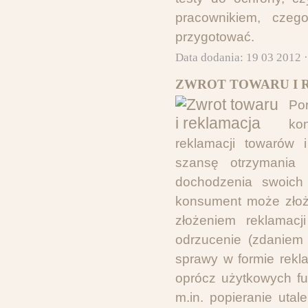
pracownikiem, czeg
przygotować.
Data dodania: 19 03 2012 
ZWROT TOWARU I 
Po
ko
reklamacji towarów 
szansę otrzymania 
dochodzenia swoich
konsument może złoży
złożeniem reklamacj
odrzucenie (zdaniem
sprawy w formie rekl
oprócz użytkowych fun
m.in. popieranie uta