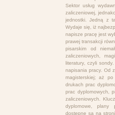
Sektor usług wydawn
zaliczeniowej, jednak
jednostki. Jedną z t
Wydaje się, iż najbe
napisze pracę jest w
prawej transakcji równ
pisarskim od niema
zaliczeniowych, magi
literatury, czyli so
napisania pracy. Od 
magisterskiej; aż p
drukach prac dyplom
prac dyplomowych, pi
zaliczeniowych. Klu
dyplomowe, plany pr
dostępne są na stroni