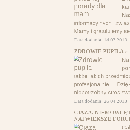
ka
Na
informacyjnych zwią
Mamy i gratulujemy se
Data dodania: 14 03 2013 
ZDROWIE PUPILA »
Na
po
także jakich przedmio
profesjonalnie. Dz
niepotrzebny stres sw
Data dodania: 26 04 2013 
CIĄŻA, NIEMOWLĘT
NAJWIĘKSZE FORUM
Ca