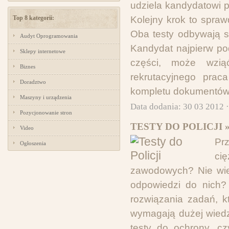
udziela kandydatowi p
Top 8 kategorii:
Kolejny krok to spraw
Oba testy odbywają si
Audyt Oprogramowania
Kandydat najpierw pod
Sklepy internetowe
części, może wzią
Biznes
rekrutacyjnego prac
Doradztwo
kompletu dokumentów,
Maszyny i urządzenia
Data dodania: 30 03 2012 
Pozycjonowanie stron
TESTY DO POLICJI 
Video
Pr
Ogłoszenia
ci
zawodowych? Nie wies
odpowiedzi do nich? 
rozwiązania zadań, kt
wymagają dużej wiedz
testy do ochrony, c