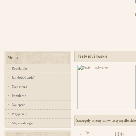
Testy myśliwskie
Menu:
Regulamin
Jak dodać wpis?
Najnowsze
Popularne
Najlepsze
Przyjaciele
Szczegóły strony www.testymysliwskie
Mapa katalogu
ID:
606