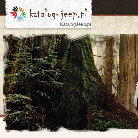
KatalogJeep.pl