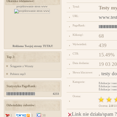
Okienko reklamowe:
projektowanie stron www
Kursy samoobrony dla kobiet Chorzów
Tytuł:
Testy my
URL:
www.test
PageRank:
Kliknięć:
68
Wyświetleń:
439
Reklama Twojej strony TUTAJ!
CTR:
15.49%
Top 2:
Data dodania:
19 03 2
Ściąganie z Wrzuty
Słowa kluczowe:
,
testy d
Pobierz mp3
Kategorie:
Edukacja i nau
Statystyka PageRank:
Edukacja i nau
Edukacja i nau
4233
Ocena:
Odwiedziny robotów:
Ocena:
2.8
/10
Link nie działa/spam ?
1
1
38