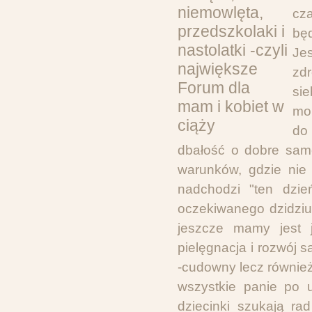
cza
bę
Je
zd
si
mom
do
dbałość o dobre sam
warunków, gdzie nie
nadchodzi "ten dzie
oczekiwanego dzidziu
jeszcze mamy jest j
pielęgnacja i rozwój s
-cudowny lecz również
wszystkie panie po u
dziecinki szukają r