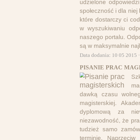
udzielone odpowiedz
społeczność i dla niej
które dostarczy ci co
w wyszukiwaniu odpo
naszego portalu. Odp
są w maksymalnie naj
Data dodania: 10 05 2015 
PISANIE PRAC MAG
Sz
mag
dawką czasu wolnego
magisterskiej. Akad
dyplomową za niew
niezawodność, że pra
tudzież samo zamówi
terminie. Naprzeciw