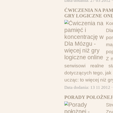
Data dodania: 27 03 2012 
ĆWICZENIA NA PAM
GRY LOGICZNE ONL
Kon
Dla
po
ma
po
Z n
serwisowi realne s
dotyczących tego, jak
ucząc: to więcej niż gr
Data dodania: 13 11 2012 
PORADY POŁOŻNEJ 
St
Zn