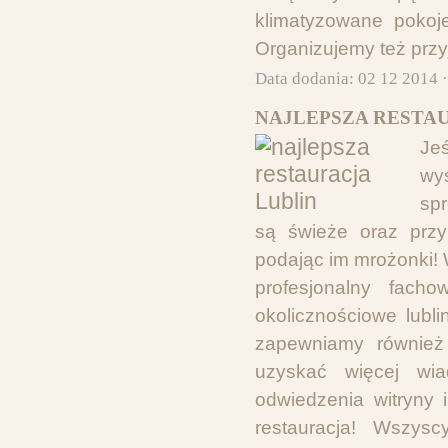
klimatyzowane pokoj
Organizujemy też przy
Data dodania: 02 12 2014 
NAJLEPSZA RESTAU
Jeś
wyś
sp
są świeże oraz przy
podając im mrożonki!
profesjonalny facho
okolicznościowe lubl
zapewniamy również 
uzyskać więcej wi
odwiedzenia witryny i
restauracja! Wszys