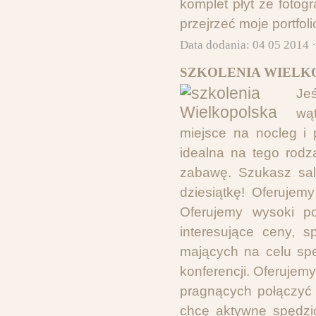
komplet płyt ze fotog
przejrzeć moje portfol
Data dodania: 04 05 2014 
SZKOLENIA WIELK
Jeś
wąt
miejsce na nocleg i 
idealna na tego rodz
zabawę. Szukasz sal
dziesiątkę! Oferujem
Oferujemy wysoki po
interesujące ceny, 
mających na celu spe
konferencji. Oferujemy
pragnących połączyć 
chcę aktywne spędzić