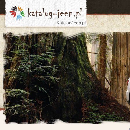
KatalogJeep.pl