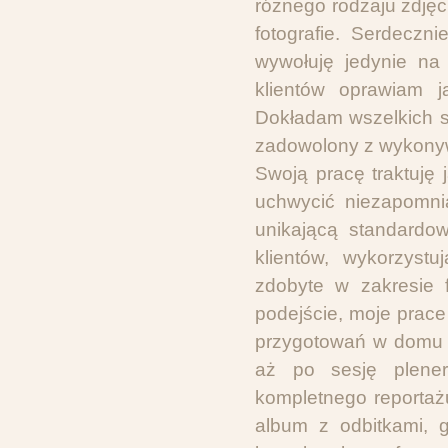
różnego rodzaju zdjęc
fotografie. Serdeczn
wywołuję jedynie na 
klientów oprawiam j
Dokładam wszelkich st
zadowolony z wykony
Swoją pracę traktuję
uchwycić niezapomni
unikającą standardo
klientów, wykorzystu
zdobyte w zakresie f
podejście, moje prace
przygotowań w domu P
aż po sesję plene
kompletnego reportaż
album z odbitkami, 