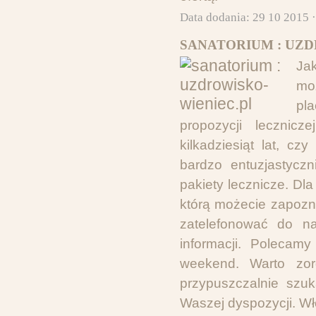
Data dodania: 29 10 2015 
SANATORIUM : UZD
Ja
moż
pla
propozycji lecznic
kilkadziesiąt lat, cz
bardzo entuzjastycz
pakiety lecznicze. D
którą możecie zapozna
zatelefonować do n
informacji. Polecam
weekend. Warto zo
przypuszczalnie szu
Waszej dyspozycji. W