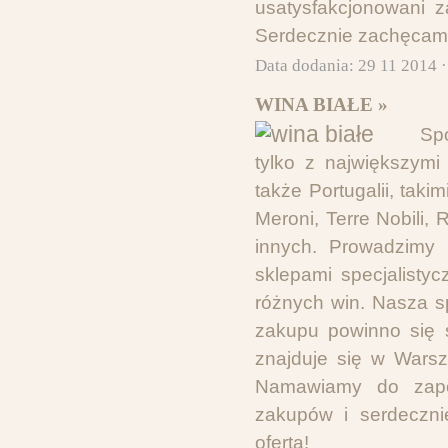
usatysfakcjonowani z
Serdecznie zachęcam
Data dodania: 29 11 2014 
WINA BIAŁE »
Spó
tylko z największymi
także Portugalii, taki
Meroni, Terre Nobili,
innych. Prowadzimy 
sklepami specjalisty
różnych win. Nasza sp
zakupu powinno się 
znajduje się w Wars
Namawiamy do zapo
zakupów i serdeczni
ofertą!