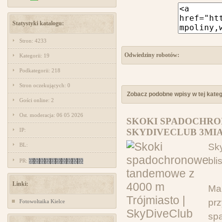
Statystyki katalogu:
Stron: 4233
Odwiedziny robotów:
Kategorii: 19
Podkategorii: 218
Stron oczekujących: 0
Zobacz podobne wpisy w tej katego
Gości online: 2
Ost. moderacja: 06 05 2026
SKOKI SPADOCHRO
IP:
SKYDIVECLUB 3MIA
BL:
Sk
bli
PR:
Linki:
Ma
pr
Fotowoltaika Kielce
sp