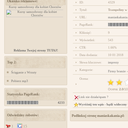
Okienko reklamowe:
ID:
4329
Kursy samoobrony dla kobiet Chorzów
projektowanie stron www
Tytuł:
Trampoliny w 
URL:
maniaskakania.
PageRank:
Kliknięć:
9
Wyświetleń:
543
CTR:
1.66%
Reklama Twojej strony TUTAJ!
Data dodania:
10 01 2018
Top 2:
Słowa kluczowe:
imprezy
Kategorie:
Firmy branże
Ściąganie z Wrzuty
Ocena:
Pobierz mp3
Ocena:
2.0
/10
Statystyka PageRank:
Link nie działa/spam ?
4233
Wyróżnij ten wpis - bądź widoczny
Odwiedziny robotów:
Podlinkuj stronę maniaskakania.pl:
1
15