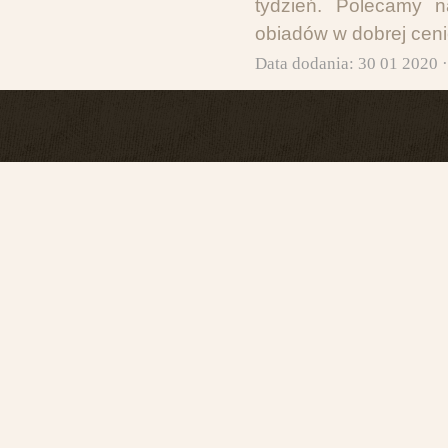
tydzień. Polecamy 
obiadów w dobrej cen
Data dodania: 30 01 2020 