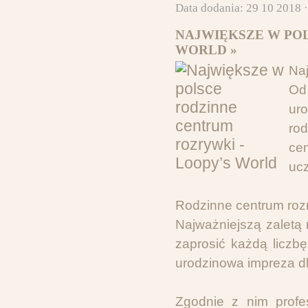
Data dodania: 29 10 2018 
NAJWIĘKSZE W PO
WORLD »
Na
Od
ur
ro
ce
uc
Rodzinne centrum rozr
Najważniejszą zaletą 
zaprosić każdą liczb
urodzinowa impreza dl
Zgodnie z nim profes