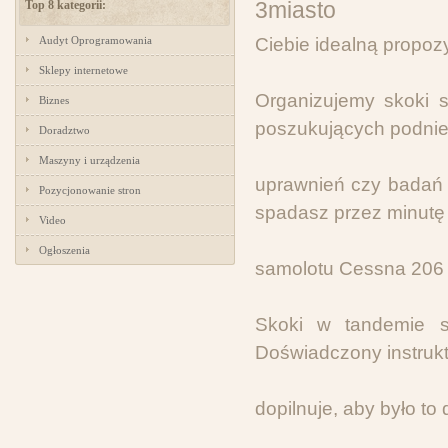
Top 8 kategorii:
Audyt Oprogramowania
Ciebie idealną propoz
Sklepy internetowe
Organizujemy skoki 
Biznes
poszukujących podnie
Doradztwo
Maszyny i urządzenia
uprawnień czy badań l
Pozycjonowanie stron
spadasz przez minutę
Video
Ogłoszenia
samolotu Cessna 206 S
Skoki w tandemie s
Doświadczony instrukt
dopilnuje, aby było to 