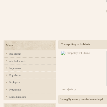
Trampoliny w Lublinie
Menu:
Regulamin
Jak dodać wpis?
Najnowsze
Popularne
Najlepsze
naszej oferty.
Przyjaciele
Mapa katalogu
Szczegóły strony maniaskakania.pl: