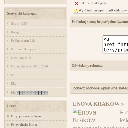
Link nie działa/spam ?
Wyróżnij ten wpis - bądź widoczny
Statystyki katalogu:
Podlinkuj stronę https://primotly.com:
Stron: 4233
Kategorii: 19
Podkategorii: 218
Stron oczekujących: 0
Gości online: 6
Odwiedziny robotów:
Ost. moderacja: 06 05 2026
IP:
BL:
Zobacz podobne wpisy w tej katego
PR:
ENOVA KRAKÓW »
Linki:
Fi
Pozycjonowanie Bytom
ks
Fotowoltaika Kielce