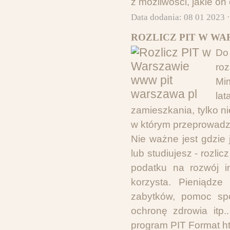
z możliwości, jakie on
Data dodania: 08 01 2023 
ROZLICZ PIT W WA
Do
roz
Mi
la
zamieszkania, tylko ni
w którym przeprowadza
Nie ważne jest gdzie 
lub studiujesz - rozli
podatku na rozwój in
korzysta. Pieniądze
zabytków, pomoc społ
ochronę zdrowia itp.
program PIT Format htt