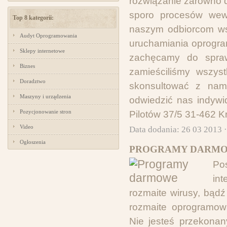
rozwiązanie zarówno d
sporo procesów wewn
Top 8 kategorii:
naszym odbiorcom wsp
Audyt Oprogramowania
uruchamiania oprogra
Sklepy internetowe
zachęcamy do sprawd
Biznes
zamieściliśmy wszys
Doradztwo
skonsultować z nam
Maszyny i urządzenia
odwiedzić nas indywid
Pozycjonowanie stron
Pilotów 37/5 31-462 
Video
Data dodania: 26 03 2013 
Ogłoszenia
PROGRAMY DARMO
Po
int
rozmaite wirusy, bąd
rozmaite oprogramow
Nie jesteś przekonan