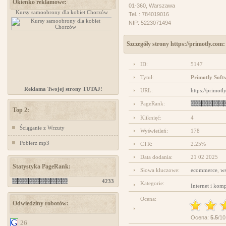
Okienko reklamowe:
01-360, Warszawa
Kursy samoobrony dla kobiet Chorzów
www.ministerstwogadzetow.com
Tel. : 784019016
NIP: 5223071494
Szczegóły strony https://primotly.com:
ID:
5147
Tytuł:
Primotly Sof
Reklama Twojej strony TUTAJ!
URL:
https://primotl
PageRank:
Top 2:
Kliknięć:
4
Ściąganie z Wrzuty
Wyświetleń:
178
Pobierz mp3
CTR:
2.25%
Data dodania:
21 02 2025
Statystyka PageRank:
Słowa kluczowe:
ecommerce
,
ws
4233
Kategorie:
Internet i kom
Ocena:
Odwiedziny robotów:
Ocena:
5.5
/10
26