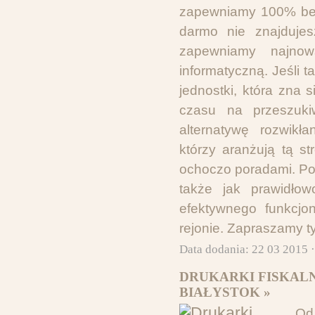
zapewniamy 100% bezp
darmo nie znajdujes
zapewniamy najnow
informatyczną. Jeśli 
jednostki, która zna s
czasu na przeszuki
alternatywę rozwikł
którzy aranżują tą st
ochoczo poradami. Po
także jak prawidło
efektywnego funkcjo
rejonie. Zapraszamy t
Data dodania: 22 03 2015 
DRUKARKI FISKALN
BIAŁYSTOK »
Od 