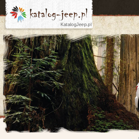
KatalogJeep.pl