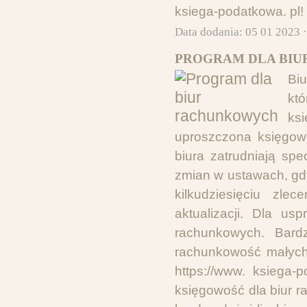
ksiega-podatkowa. pl!
Data dodania: 05 01 2023 
PROGRAM DLA BIU
Biu
kt
ks
uproszczona księgow
biura zatrudniają sp
zmian w ustawach, gd
kilkudziesięciu zl
aktualizacji. Dla us
rachunkowych. Bard
rachunkowość małych
https://www. ksiega-
księgowość dla biur r