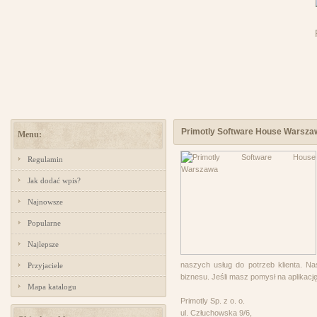
Primotly Software House Warsza
Menu:
Regulamin
Jak dodać wpis?
Najnowsze
Popularne
Najlepsze
naszych usług do potrzeb klienta. Nas
Przyjaciele
biznesu. Jeśli masz pomysł na aplikacj
Mapa katalogu
Primotly Sp. z o. o.
ul. Człuchowska 9/6,