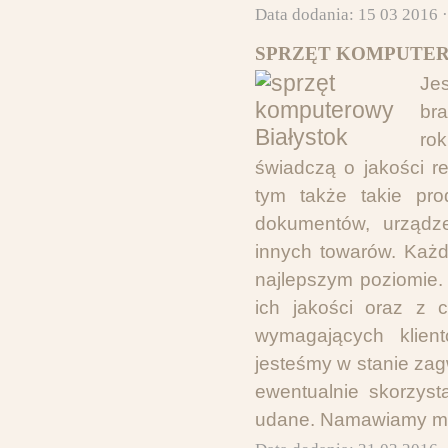
Data dodania: 15 03 2016 
SPRZĘT KOMPUTER
Je
br
ro
świadczą o jakości r
tym także takie prod
dokumentów, urządze
innych towarów. Każd
najlepszym poziomie.
ich jakości oraz z 
wymagających klie
jesteśmy w stanie za
ewentualnie skorzys
udane. Namawiamy mi