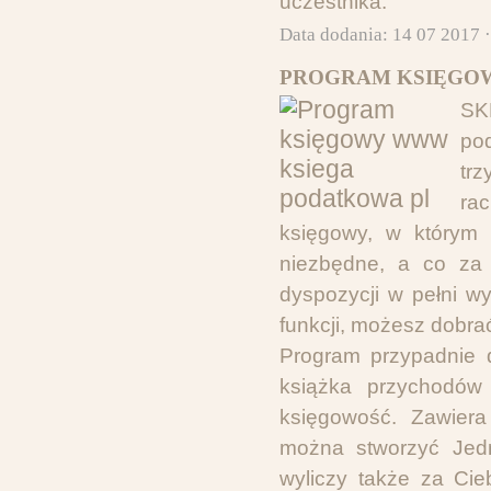
uczestnika.
Data dodania: 14 07 2017 
PROGRAM KSIĘGOW
SK
po
trz
rac
księgowy, w którym 
niezbędne, a co za 
dyspozycji w pełni w
funkcji, możesz dobra
Program przypadnie 
książka przychodów
księgowość. Zawiera
można stworzyć Jedno
wyliczy także za Cie