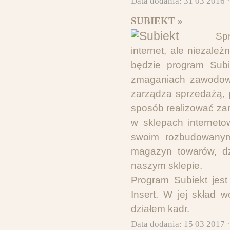
Data dodania: 31 03 2016 
SUBIEKT »
Sp
internet, ale niezal
będzie program Subi
zmaganiach zawodowy
zarządza sprzedażą, 
sposób realizować za
w sklepach interneto
swoim rozbudowanym
magazyn towarów, dz
naszym sklepie.
Program Subiekt jest
Insert. W jej skład 
działem kadr.
Data dodania: 15 03 2017 