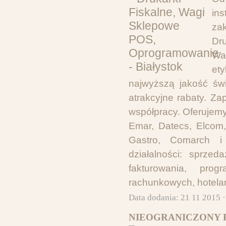
ins
zak
Dr
Wa
et
najwyższą jakość świ
atrakcyjne rabaty. Z
współpracy. Oferujemy 
Emar, Datecs, Elcom,
Gastro, Comarch i
działalności: sprze
fakturowania, pro
rachunkowych, hotelar
Data dodania: 21 11 2015 
NIEOGRANICZONY H