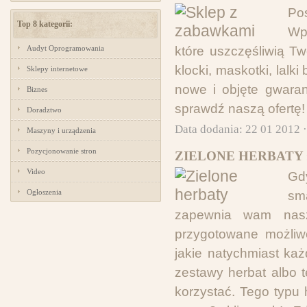
Po
Top 8 kategorii:
Wpa
Audyt Oprogramowania
które uszczęśliwią T
klocki, maskotki, lal
Sklepy internetowe
nowe i objęte gwaran
Biznes
sprawdź naszą ofertę!
Doradztwo
Data dodania: 22 01 2012 
Maszyny i urządzenia
Pozycjonowanie stron
ZIELONE HERBATY 
Video
Gd
Ogłoszenia
sm
zapewnia wam nasz
przygotowane możliwo
jakie natychmiast ka
zestawy herbat albo t
korzystać. Tego typu 