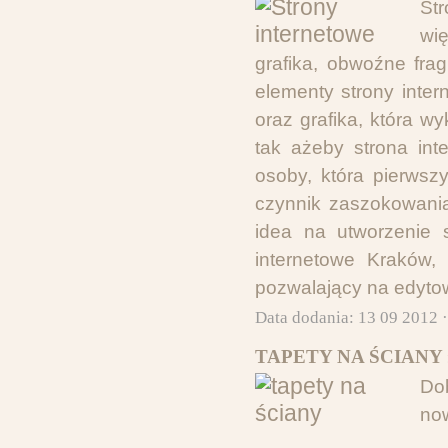
St
wię
grafika, obwoźne frag
elementy strony inter
oraz grafika, która 
tak ażeby strona int
osoby, która pierwsz
czynnik zaszokowania
idea na utworzenie s
internetowe Kraków,
pozwalający na edyto
Data dodania: 13 09 2012 
TAPETY NA ŚCIANY 
Do
no