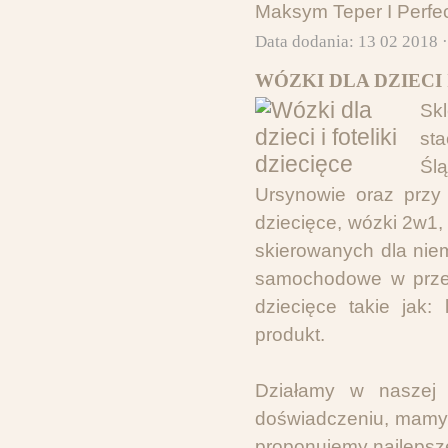
Maksym Teper I Perfe
Data dodania: 13 02 2018 
WÓZKI DLA DZIECI 
Skl
st
Śl
Ursynowie oraz przy T
dziecięce, wózki 2w1
skierowanych dla niem
samochodowe w przed
dziecięce takie jak: 
produkt.
Działamy w naszej 
doświadczeniu, mamy 
proponujemy najlepsz