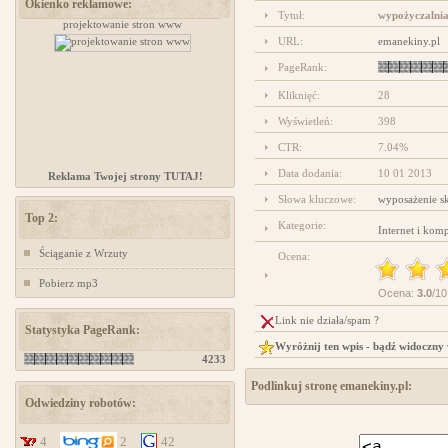
Okienko reklamowe:
Tytuł:
wypożyczalni
projektowanie stron www
www.ministerstwogadzetow.com
URL:
emanekiny.pl
PageRank:
Kliknięć:
28
Wyświetleń:
398
CTR:
7.04%
Data dodania:
10 01 2013
Reklama Twojej strony TUTAJ!
Słowa kluczowe:
wyposażenie s
Top 2:
Kategorie:
Internet i kom
Ściąganie z Wrzuty
Ocena:
Pobierz mp3
Ocena:
3.0
/10
Link nie działa/spam ?
Statystyka PageRank:
Wyróżnij ten wpis - bądź widoczny
4233
Podlinkuj stronę emanekiny.pl:
Odwiedziny robotów:
4
2
42