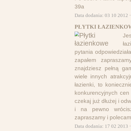
39a
Data dodania: 03 10 2012 
PŁYTKI ŁAZIENKO
Je
łaz
pytania odpowiedziała
zapałem zapraszamy
znajdziesz pełną gam
wiele innych atrakcyj
łazienki, to konieczn
konkurencyjnych cen i
czekaj już dłużej i od
i na pewno wrócis
zapraszamy i polecam
Data dodania: 17 02 2013 