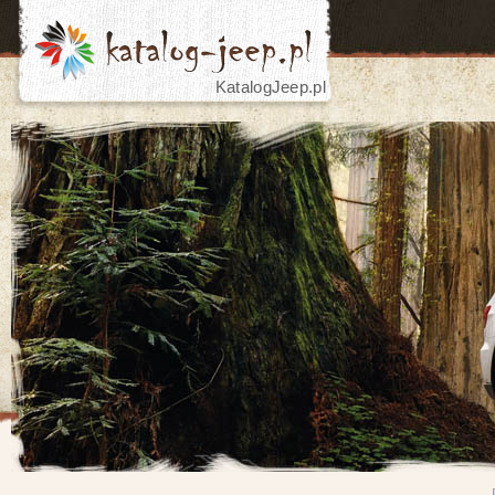
KatalogJeep.pl