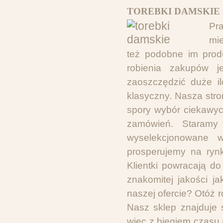
TOREBKI DAMSKIE 
Pr
mie
też podobne im produ
robienia zakupów j
zaoszczędzić duże i
klasyczny. Nasza stro
spory wybór ciekawyc
zamówień. Staramy 
wyselekcjonowane 
prosperujemy na rynk
Klientki powracają do
znakomitej jakości j
naszej ofercie? Otóż r
Nasz sklep znajduje s
więc z biegiem czasu 