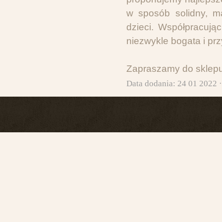
w sposób solidny, m
dzieci. Współpracując
niezwykle bogata i pr
Zapraszamy do sklep
Data dodania: 24 01 2022 