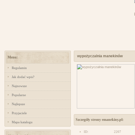
wypożyczalnia manekinów
Menu:
Regulamin
Jak dodać wpis?
Najnowsze
Popularne
Najlepsze
Przyjaciele
Szczegóły strony emanekiny.pl:
Mapa katalogu
ID:
2207