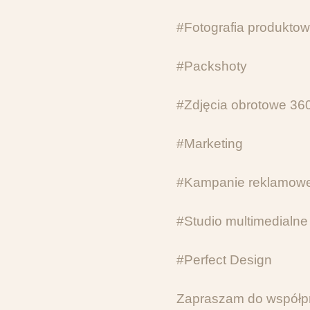
#Fotografia produkto
#Packshoty
#Zdjęcia obrotowe 36
#Marketing
#Kampanie reklamow
#Studio multimedialne
#Perfect Design
Zapraszam do współp