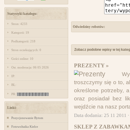
Statystyki katalogu:
Stron: 4233
Odwiedziny robotów:
Kategorii: 19
Podkategorii: 218
Zobacz podobne wpisy w tej katego
Stron oczekujących: 0
Gości online: 10
PREZENTY »
Ost. moderacja: 06 05 2026
Wy
IP:
troszczymy się o to, 
BL:
określone potrzeby, 
PR:
oraz posiadał bez l
wejdźcie na nasz port
Linki:
Data dodania: 25 11 2011 
Pozycjonowanie Bytom
SKLEP Z ZABAWKAM
Fotowoltaika Kielce