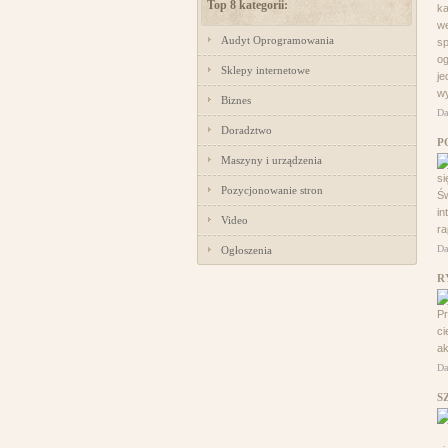
Top 8 kategorii:
ka
we
Audyt Oprogramowania
sp
og
Sklepy internetowe
je
wy
Biznes
Da
Doradztwo
P
Maszyny i urządzenia
si
Pozycjonowanie stron
Św
in
Video
ra
Da
Ogłoszenia
R
Pr
ci
ak
Da
S