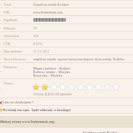
Tytuł:
Zespół na wesele Kraków
.ministerstwogadzetow.com
URL:
www.fruitymusic.org
PageRank:
Kliknięć:
39
Wyświetleń:
458
CTR:
8.52%
Data dodania:
12 11 2012
Słowa kluczowe:
zespół na wesele
,
oprawa muzyczna imprez
,
dj na wesele
,
Kraków
,
Kategorie:
Miasta i państwa
»
Kraków
Kultura i sztuka
»
Muzyka
Rozrywka
»
Muzyka
Ocena:
Ocena:
2.1
/10 (28 głosów)
Link nie działa/spam ?
Wyróżnij ten wpis - bądź widoczny w katalogu!
dlinkuj stronę www.fruitymusic.org:
Zespół na wesele Kraków