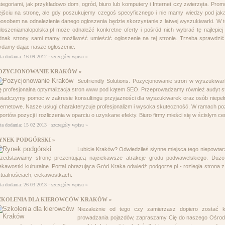
tegoriami, jak przykładowo dom, ogród, biuro lub komputery i Internet czy zwierzęta. P
jściu na stronę, ale gdy poszukujemy czegoś specyficznego i nie mamy wiedzy pod jak
osobem na odnalezienie danego ogłoszenia będzie skorzystanie z łatwej wyszukiwarki. W 
loszeniamalopolska.pl może odnaleźć konkretne oferty i pośród nich wybrać tę najlepiej
dnak strony sami mamy możliwość umieścić ogłoszenie na tej stronie. Trzeba sprawdzi
damy dając nasze ogłoszenie.
ta dodania: 16 09 2012 ·
szczegóły wpisu »
OZYCJONOWANIE KRAKÓW »
Seofriendly Solutions. Pozycjonowanie stron w wyszukiwar
ę profesjonalna optymalizacja stron www pod kątem SEO. Przeprowadzamy również audyt st
iadczymy pomoc w zakresie konsultingu przyjazności dla wyszukiwarek oraz osób niepe
ternetowe. Nasze usługi charakteryzuje profesjonalizm i wysoka skuteczność. W ramach p
portów pozycji i rozliczenia w oparciu o uzyskane efekty. Biuro firmy mieści się w ścisłym
ta dodania: 15 02 2013 ·
szczegóły wpisu »
YNEK PODGÓRSKI »
Lubicie Kraków? Odwiedziłeś słynne miejsca tego niepowtar
zedstawiamy stronę prezentującą najciekawsze atrakcje grodu podwawelskiego. Dużo 
ekawostki kulturalne. Portal obrazująca Gród Kraka odwiedź podgorze.pl - rozległa strona z 
tualnościach, ciekawostkach.
ta dodania: 26 03 2013 ·
szczegóły wpisu »
ZKOLENIA DLA KIEROWCÓW KRAKÓW »
Niezależnie od tego czy zamierzasz dopiero zostać 
prowadzania pojazdów, zapraszamy Cię do naszego Ośrod