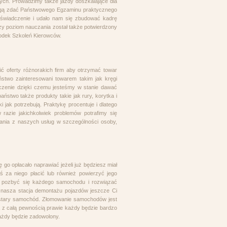
ych. Prowadzimy także jazdy doszkalające dla
 mogą zdać Państwowego Egzaminu praktycznego
oświadczenie i udało nam się zbudować kadrę
zy poziom nauczania został także potwierdzony
rodek Szkoleń Kierowców.
ć oferty różnorakich firm aby otrzymać towar
aństwo zainteresowani towarem takim jak kręgi
dczenie dzięki czemu jesteśmy w stanie dawać
ństwo także produkty takie jak rury, korytka i
 jak potrzebują. Praktykę procentuje i dlatego
razie jakichkolwiek problemów potrafimy się
ania z naszych usług w szczególności osoby,
ę go opłacało naprawiać jeżeli już będziesz miał
ś za niego płacić lub również powierzyć jego
e pozbyć się każdego samochodu i rozwiązać
o nasza stacja demontażu pojazdów jeszcze Ci
w stary samochód. Złomowanie samochodów jest
 z całą pewnością prawie każdy będzie bardzo
ażdy będzie zadowolony.