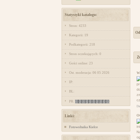
Statystyki katalogu:
Stron: 4233
Od
Kategorii: 19
Podkategorii: 218
Stron oczekujących: 0
Z
Gości online: 23
Ost. moderacja: 06 05 2026
W
IP:
pr
do
BL:
zm
cz
PR:
Da
O
Linki:
in
Fotowoltaika Kielce
Na
og