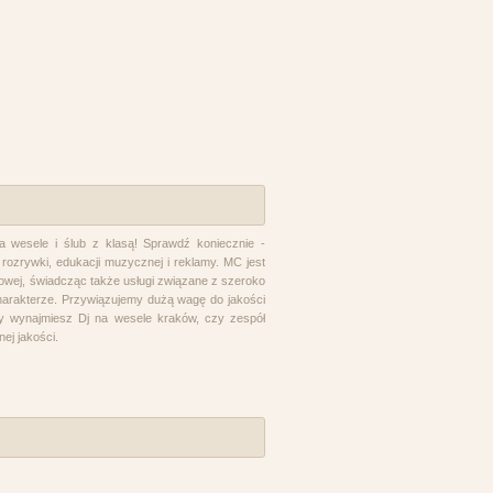
wesele i ślub z klasą! Sprawdź koniecznie -
ozrywki, edukacji muzycznej i reklamy. MC jest
wej, świadcząc także usługi związane z szeroko
rakterze. Przywiązujemy dużą wagę do jakości
y wynajmiesz Dj na wesele kraków, czy zespół
ej jakości.