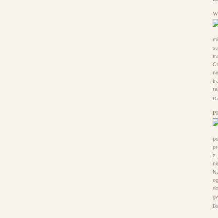
W
mi
sa
tr
Co
ni
tr
ra
Da
P
po
pr
z 
n
Na
og
do
gw
Da