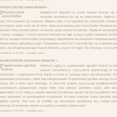
YPOŻYCZALNIA SAMOCHODÓW »
Największym kłopotem w czasie wakacji okazuje się
normalnie przemieszczać się po miejscowości. Większe 
ejsc, które powinno się zobaczyć. Niełatwo sobie z tym poradzić bez samochodu. Zamias
mochdoem, warto uciec się do oferty miejscowej wypożyczalni samochodów. Pandacar jest
adycjami, która od wielu wiosen wzmacnia swoją renomę w Krakowie. Stawia na niezawodne p
 istotne, działający w firmie warsztat mechaniczny daje szansę szybko naprawiać wszel
eliczny wynajem samochodów gwarantujący udogodnienia dla pasażerów niepełnosprawnyc
ansport wózka specjalistycznego. Podstawowe może być w tej chwili fakt, że w opisanej w
dości. Są oni gotowi pomagać nowym klientom, a auta to ich bajka. Nic dziwnego, że wszyst
ta dodania: 13 06 2015 ·
szczegóły wpisu »
ROJEKTOWANIE OGRODÓW KRAKÓW »
Niektórzy sądzą że projektowanie ogrodów Kraków to ni
samych zatrudnionych, rzeczywiście potwierdzają że k
rozmawiać z projektantami firmy Ogród w formie to sytuacja okaże się niesamowita.
ojektowania przekazują z siebie całe zaangażowanie. Projektowanie ogrodów okazuje się ic
serca. Nic w takim razie dziwnego, że tworzone projekty zaszczycają współpracownik
iezachwianym poświęceniem. Każdy klient musi zaliczyć określone części, póki w
jważniejsze to że mają za zadanie wykonać wizualizację ogrodu. Na tym przykładzie zlece
rodu odpowiada na przedstawione oczekiwania. W całym Krakowie trudno zatrudnić dział
głębny sposób. Ktoś inny nie trudniłby się wykonaniem wizualizacji, lecz znalazł zl
arancja, że kooperant wyjdzie szczęśliwy z wyników ostatecznych.
ta dodania: 12 06 2015 ·
szczegóły wpisu »