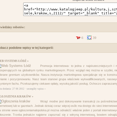
wiedziny robotów:
6
39
obacz podobne wpisy w tej kategorii:
EB SYSTEMS ŁÓDŹ »
Promocja internetowa- to jedna z najskuteczniejszych i 
osperujących na globalnym rynku marketingowym. Przez wzgląd niej można w szybki, ni
brane gremium użytkowników. Nasza instytucja marketingowa specjalizuje się w konstru
ianie i pozycjonowaniu. Nasz team stanowi grupa właściwie wykwalifikowanych, rasowyc
ynionym fachu. Przekazujemy ciekawe opłaty, wysoką jakość posług. Ochoczo zapraszamy
ta dodania: 27 06 2012 ·
szczegóły wpisu »
GŁOSZENIA KRAKÓW »
Wciąż modne jest dokonywanie transakcji za pośrednictw
ternetowej lub w gazetach. Jednak dzisiaj coraz więcej osób ma dostęp do sieci internetowej
 stronie www ogloszeniamalopolska.pl można odnaleźć właśnie jeden z portali interneto
łoszenie. Trzeba jednakże najpierw zapoznać się z witryną internetową, bowiem odnaj