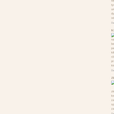
si
ty
um
dy
od
Da
K
na
be
pa
ki
ró
pr
kt
Da
Z
z
kw
za
sp
za
Da