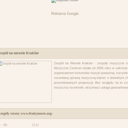
Reklama Google
espół na wesele Kraków
Zespół na Wesele Kraków - zespoły muzyczne na 
Muzyczne Centrum działa od 2005 roku w zakresie r
organizatorem koncertów muzyki poważnej, rozrywko
rozumianą oprawą muzyczną imprez o dowolnym cha
prezentowanych propozycji. Bez względu na to cz
muzyczny na wesele, otrzymasz usługę gwarantowan
czegóły strony www.fruitymusic.org:
ID:
2112