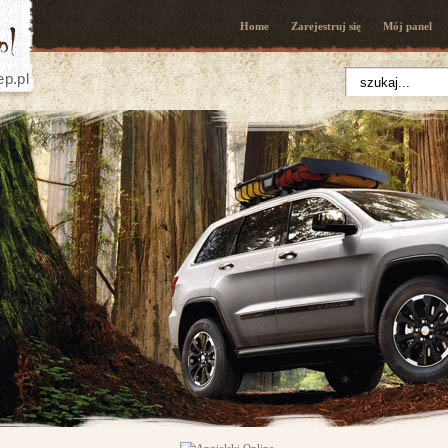
Home
Zarejestruj się
Mój panel
ep.pl