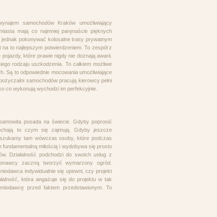
 wynajem samochodów Kraków umożliwiający
miasta mają co najmniej paręnaście pięknych
t jednak pokonywać kolosalne trasy prywatnym
 na to najlepszym potwierdzeniem. To zespół z
ojazdy, które prawie nigdy nie doznają awarii.
kiego rodzaju uszkodzenia. To całkiem możliwe
h. Są to odpowiednie mocowania umożliwiające
ypożyczalni samochodów pracują kierowcy pełni
ko co wykonują wychodzi im perfekcyjnie.
esamowita posada na świecie. Gdyby poprosić
ochają to czym się zajmują. Gdyby jeszcze
 Odszukamy tam wówczas osoby, które podczas
h fundamentalną miłością i wydobywa się prosto
ów. Działalność podchodzi do swoich usług z
ykonawcy zaczną tworzyć wymarzony ogród.
niodawca indywidualnie się upewni, czy projekt
alność, która angażuje się do projektu w tak
eceniodawcę przed faktem przedstawionym. To