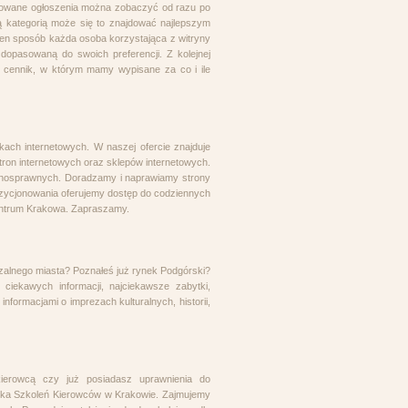
romowane ogłoszenia można zobaczyć od razu po
ą kategorią może się to znajdować najlepszym
ten sposób każda osoba korzystająca z witryny
 dopasowaną do swoich preferencji. Z kolejnej
ć cennik, w którym mamy wypisane za co i ile
kach internetowych. W naszej ofercie znajduje
ron internetowych oraz sklepów internetowych.
łnosprawnych. Doradzamy i naprawiamy strony
ozycjonowania oferujemy dostęp do codziennych
 centrum Krakowa. Zapraszamy.
zalnego miasta? Poznałeś już rynek Podgórski?
ciekawych informacji, najciekawsze zabytki,
informacjami o imprezach kulturalnych, historii,
kierowcą czy już posiadasz uprawnienia do
ka Szkoleń Kierowców w Krakowie. Zajmujemy