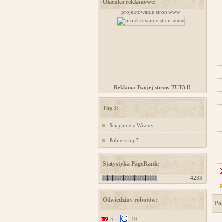
Okienko reklamowe:
projektowanie stron www
projektowanie stron www
www
Reklama Twojej strony TUTAJ!
Top 2:
Ściąganie z Wrzuty
Pobierz mp3
Statystyka PageRank:
4233
Odwiedziny robotów:
Po
6
39