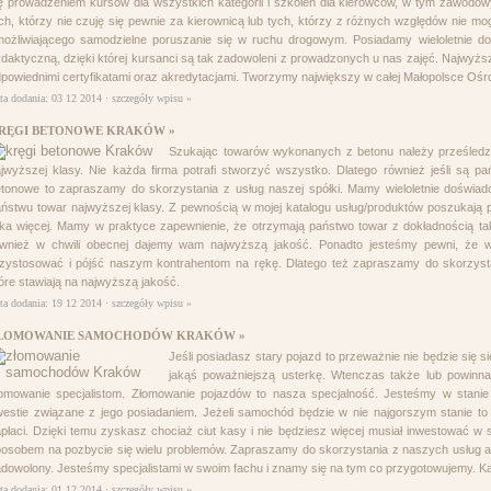
ę prowadzeniem kursów dla wszystkich kategorii i szkoleń dla kierowców, w tym zawodow
ch, którzy nie czuję się pewnie za kierownicą lub tych, którzy z różnych względów nie
ożliwiającego samodzielne poruszanie się w ruchu drogowym. Posiadamy wieloletnie d
daktyczną, dzięki której kursanci są tak zadowoleni z prowadzonych u nas zajęć. Najwyżs
powiednimi certyfikatami oraz akredytacjami. Tworzymy największy w całej Małopolsce Oś
ta dodania: 03 12 2014 ·
szczegóły wpisu »
RĘGI BETONOWE KRAKÓW »
Szukając towarów wykonanych z betonu należy prześledzi
jwyższej klasy. Nie każda firma potrafi stworzyć wszystko. Dlatego również jeśli są p
tonowe to zapraszamy do skorzystania z usług naszej spółki. Mamy wieloletnie doświa
ństwu towar najwyższej klasy. Z pewnością w mojej katalogu usług/produktów poszukają pa
lka więcej. Mamy w praktyce zapewnienie, że otrzymają państwo towar z dokładnością taki
wnież w chwili obecnej dajemy wam najwyższą jakość. Ponadto jesteśmy pewni, że w 
zystosować i pójść naszym kontrahentom na rękę. Dlatego też zapraszamy do skorzyst
óre stawiają na najwyższą jakość.
ta dodania: 19 12 2014 ·
szczegóły wpisu »
ŁOMOWANIE SAMOCHODÓW KRAKÓW »
Jeśli posiadasz stary pojazd to przeważnie nie będzie się si
jakąś poważniejszą usterkę. Wtenczas także lub powinna
łomowanie specjalistom. Złomowanie pojazdów to nasza specjalność. Jesteśmy w stani
estie związane z jego posiadaniem. Jeżeli samochód będzie w nie najgorszym stanie t
płaci. Dzięki temu zyskasz chociaż ciut kasy i nie będziesz więcej musiał inwestować 
osobem na pozbycie się wielu problemów. Zapraszamy do skorzystania z naszych usług a
dowolony. Jesteśmy specjalistami w swoim fachu i znamy się na tym co przygotowujemy. K
ta dodania: 01 12 2014 ·
szczegóły wpisu »