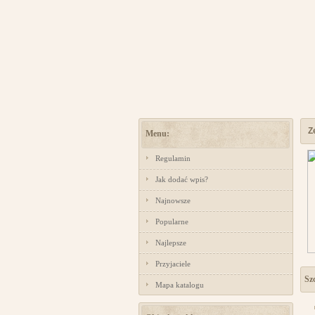
Z
Menu:
Regulamin
Jak dodać wpis?
Najnowsze
Popularne
Najlepsze
Przyjaciele
Sz
Mapa katalogu