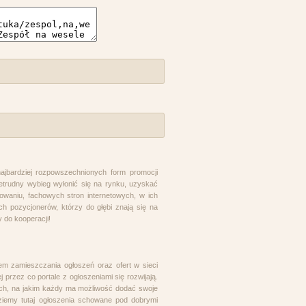
najbardziej rozpowszechnionych form promocji
etrudny wybieg wyłonić się na rynku, uzyskać
owaniu, fachowych stron internetowych, w ich
h pozycjonerów, którzy do głębi znają się na
 do kooperacji!
em zamieszczania ogłoszeń oraz ofert w sieci
 przez co portale z ogłoszeniami się rozwijają.
wych, na jakim każdy ma możliwość dodać swoje
dziemy tutaj ogłoszenia schowane pod dobrymi