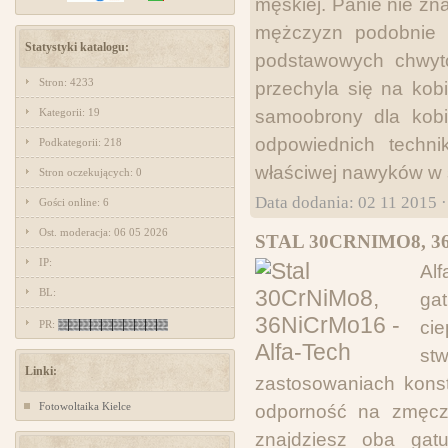
męskiej. Panie nie zn
mężczyzn podobnie 
Statystyki katalogu:
podstawowych chwytó
Stron: 4233
przechyla się na kobi
Kategorii: 19
samoobrony dla kobi
odpowiednich techn
Podkategorii: 218
właściwej nawyków w s
Stron oczekujących: 0
Data dodania: 02 11 2015 
Gości online: 6
Ost. moderacja: 06 05 2026
STAL 30CRNIMO8, 3
IP:
Al
BL:
ga
cie
PR:
st
Linki:
zastosowaniach konstr
Fotowoltaika Kielce
odporność na zmęcze
znajdziesz oba gat