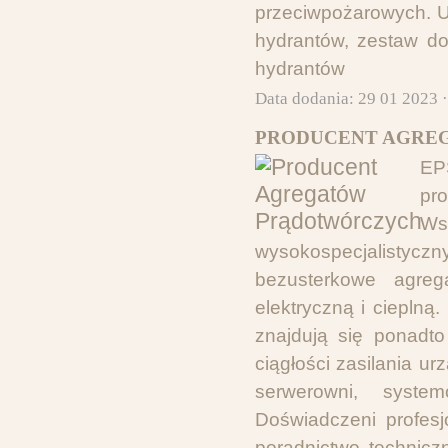
przeciwpożarowych. U
hydrantów, zestaw do
hydrantów
Data dodania: 29 01 2023 
PRODUCENT AGRE
EP
pr
Ws
wysokospecjalistycz
bezusterkowe agreg
elektryczną i cieplną.
znajdują się ponadt
ciągłości zasilania 
serwerowni, syste
Doświadczeni profes
poradnictwo technicz