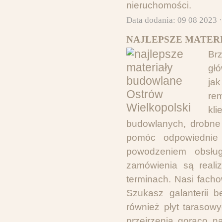
nieruchomości.
Data dodania: 09 08 2023 
NAJLEPSZE MATER
Br
głó
ja
re
kl
budowlanych, drobne
pomóc odpowiednie 
powodzeniem obsług
zamówienia są reali
terminach. Nasi fach
Szukasz galanterii b
również płyt tarasow
przejrzenia gorąco 