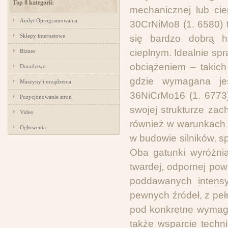
Top 8 kategorii:
mechanicznej lub cie
Audyt Oprogramowania
30CrNiMo8 (1. 6580) 
Sklepy internetowe
się bardzo dobrą h
cieplnym. Idealnie s
Biznes
obciążeniem – takich
Doradztwo
gdzie wymagana je
Maszyny i urządzenia
36NiCrMo16 (1. 6773) 
Pozycjonowanie stron
swojej strukturze za
Video
również w warunkach 
Ogłoszenia
w budowie silników, s
Oba gatunki wyróżnia
twardej, odpornej po
poddawanych intensyw
pewnych źródeł, z pe
pod konkretne wymaga
także wsparcie techn