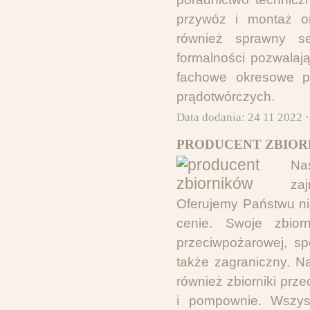
przywóz i montaż or
również sprawny se
formalności pozwalaj
fachowe okresowe pr
prądotwórczych.
Data dodania: 24 11 2022 
PRODUCENT ZBIOR
Na
za
Oferujemy Państwu ni
cenie. Swoje zbio
przeciwpożarowej, sp
także zagraniczny. Na
również zbiorniki przec
i pompownie. Wszyst