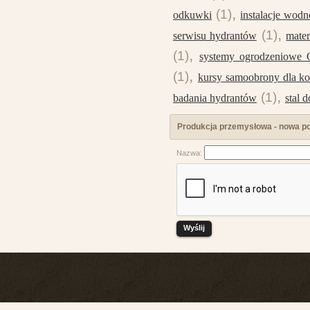
,
(1)
odkuwki
instalacje wodn
,
(1)
serwisu hydrantów
mate
,
(1)
systemy ogrodzeniowe 
,
(1)
kursy samoobrony dla ko
,
(1)
badania hydrantów
stal 
Produkcja przemysłowa - nowa po
Nazwa: