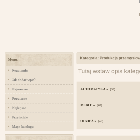
Kategoria: Produkcja przemysło
Menu:
Tutaj wstaw opis kateg
Regulamin
Jak dodać wpis?
Najnowsze
AUTOMATYKA »
(90)
Popularne
MEBLE »
(40)
Najlepsze
Przyjaciele
ODZIEŻ »
(40)
Mapa katalogu