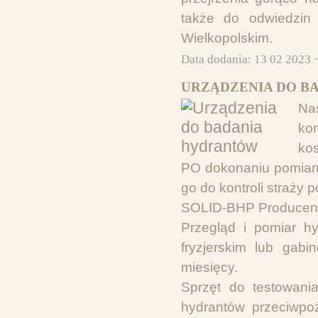
także do odwiedzin
Wielkopolskim.
Data dodania: 13 02 2023 
URZĄDZENIA DO B
Na
ko
kos
PO dokonaniu pomiaru
go do kontroli straży p
SOLID-BHP Producent 
Przegląd i pomiar h
fryzjerskim lub gab
miesięcy.
Sprzęt do testowani
hydrantów przeciwpo