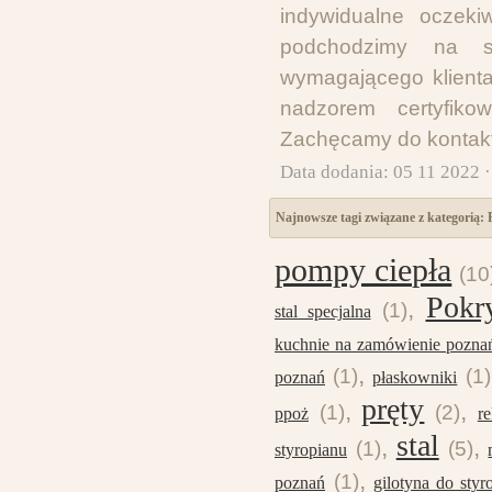
indywidualne oczeki
podchodzimy na sp
wymagającego klienta
nadzorem certyfik
Zachęcamy do kontak
Data dodania: 05 11 2022 
Najnowsze tagi związane z kategorią:
pompy ciepła
(10
Pokr
,
(1)
stal specjalna
kuchnie na zamówienie pozna
,
(1)
(1)
poznań
płaskowniki
pręty
,
,
(1)
(2)
ppoż
re
stal
,
,
(1)
(5)
styropianu
,
(1)
poznań
gilotyna do styr