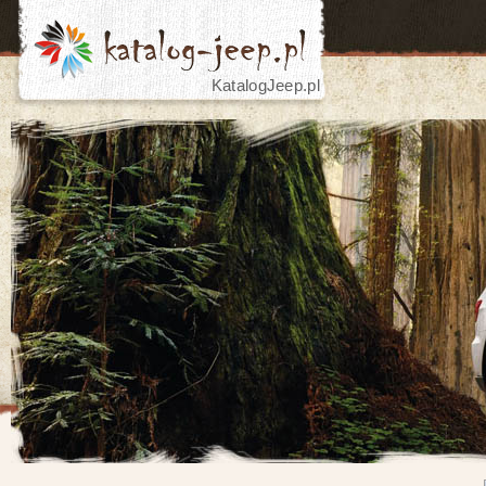
KatalogJeep.pl