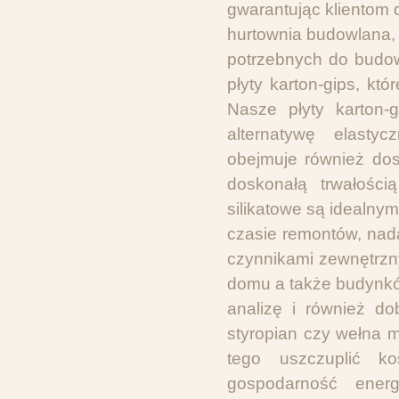
gwarantując klientom
hurtownia budowlana,
potrzebnych do budow
płyty karton-gips, k
Nasze płyty karton-
alternatywę elastyc
obejmuje również dosk
doskonałą trwałości
silikatowe są idealn
czasie remontów, nad
czynnikami zewnętrzn
domu a także budynkó
analizę i również do
styropian czy wełna m
tego uszczuplić k
gospodarność energ