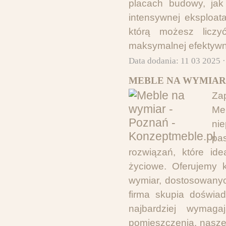
placach budowy, jak 
intensywnej eksploat
którą możesz liczy
maksymalnej efektywn
Data dodania: 11 03 2025 
MEBLE NA WYMIAR 
Za
Meb
ni
pa
rozwiązań, które id
życiowe. Oferujemy k
wymiar, dostosowanyc
firma skupia doświad
najbardziej wymag
pomieszczenia, nasze