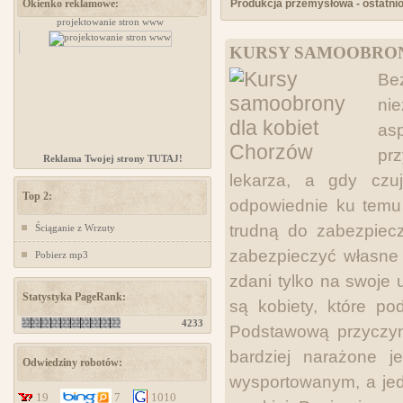
Okienko reklamowe:
Produkcja przemysłowa - ostatni
zów
projektowanie stron www
www.ministerstwogadzetow.com
KURSY SAMOOBRON
Be
nie
as
pr
Reklama Twojej strony TUTAJ!
lekarza, a gdy cz
Top 2:
odpowiednie ku temu 
trudną do zabezpiecz
Ściąganie z Wrzuty
zabezpieczyć własne 
Pobierz mp3
zdani tylko na swoje 
Statystyka PageRank:
są kobiety, które p
4233
Podstawową przyczyną,
bardziej narażone j
Odwiedziny robotów:
wysportowanym, a jed
19
7
1010