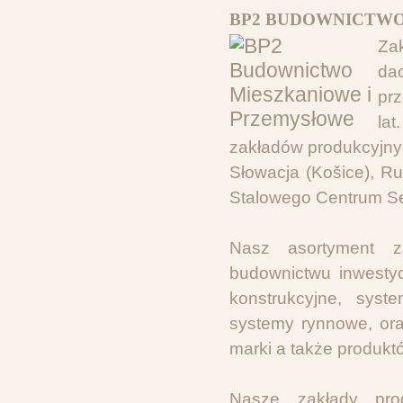
BP2 BUDOWNICTWO
Za
da
prz
la
zakładów produkcyjnyc
Słowacja (Košice), Ru
Stalowego Centrum S
Nasz asortyment z
budownictwu inwestyc
konstrukcyjne, syst
systemy rynnowe, oraz
marki a także produkt
Nasze zakłady pro