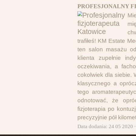
PROFESJONALNY F
Mi
mi
chw
trafiłeś! KM Estate M
ten salon masażu od
klienta zupełnie in
oczekiwania, a fach
cokolwiek dla siebie
klasycznego a oprócz
tego aromaterapeuty
odnotować, że opróc
fizjoterapia po kontu
precyzyjnie pół kilom
Data dodania: 24 05 2020 