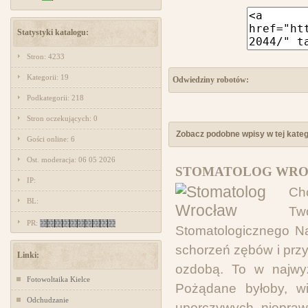
Statystyki katalogu:
Stron: 4233
Kategorii: 19
Odwiedziny robotów:
Podkategorii: 218
Stron oczekujących: 0
Zobacz podobne wpisy w tej katego
Gości online: 6
Ost. moderacja: 06 05 2026
STOMATOLOG WRO
IP:
Ch
BL:
Tw
PR:
Stomatologicznego Na
schorzeń zębów i prz
Linki:
ozdobą. To w najwyż
Fotowoltaika Kielce
Pożądane byłoby, wi
Odchudzanie
uporczywych niepraw