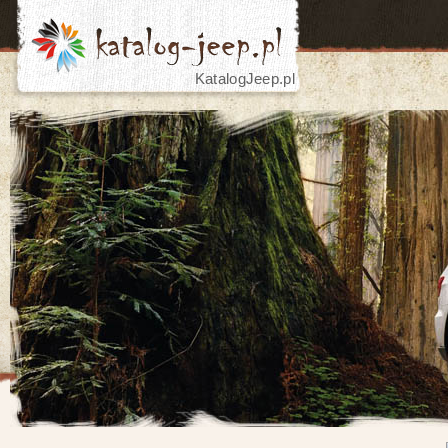
KatalogJeep.pl