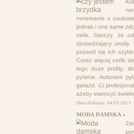
Ko
nie
mniemanie o osobiste
jednak i one same zdo
ciele. Starczy, że 
sprawdzający urodę. 
pozwoli się ich szyb
Coraz więcej osób de
tego duże profity, d
pytania. Autorami py
gwiazd. Ci profesjona
ażeby stworzyć świetn
Data dodania: 04 03 2015 
MODA DAMSKA »
Ze
po