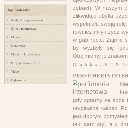
zębach. W naszym cen
Top 8 kategorii:
zlikwiduje ubytki uzęb
Audyt Oprogramowania
wypełniała swoją rolę
Sklepy internetowe
również miły i życzli
Biznes
w gabinecie. Zajmie s
Doradztwo
by wyzbyły się lęku
Maszyny i urządzenia
Obejmiemy je znakomit
Pozycjonowanie stron
Data dodania: 28 11 2011 
Video
PERFUMERIA INTE
Ogłoszenia
Ni
ku
gdy zgramy ze sobą i
oryginalną całość. P
jest dobrym pomysłem
taki sam styl, a z d