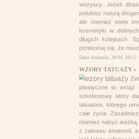
wszyscy. Jeżeli dbas
polubisz naszą droge
ale również wiele i
kosmetyki w dobrych
długich kolejkach. S
przekonaj się, że nas
Data dodania: 20 01 2012 
WZORY TATUAŻY »
Że
plastyczne to wciąż 
szkoleniowy który da
tatuatora, którego um
całe życie. Zasadnic
również nabyć ważką w
z zakresu anatomii, 