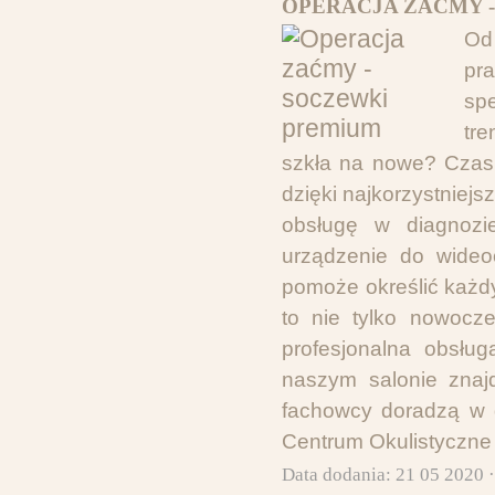
OPERACJA ZAĆMY -
Od
pr
spe
tr
szkła na nowe? Czas 
dzięki najkorzystniejs
obsługę w diagnozi
urządzenie do wideoc
pomoże określić każd
to nie tylko nowocz
profesjonalna obsłu
naszym salonie znaj
fachowcy doradzą w 
Centrum Okulistyczne 
Data dodania: 21 05 2020 