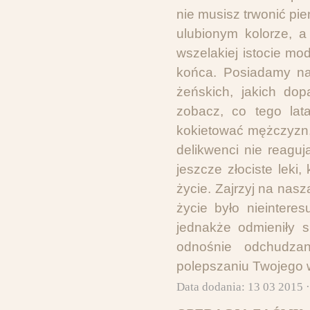
nie musisz trwonić pie
ulubionym kolorze, a
wszelakiej istocie m
końca. Posiadamy na
żeńskich, jakich do
zobacz, co tego lat
kokietować mężczyzn,
delikwenci nie reagu
jeszcze złociste leki
życie. Zajrzyj na nas
życie było nieintere
jednakże odmieniły s
odnośnie odchudza
polepszaniu Twojego 
Data dodania: 13 03 2015 