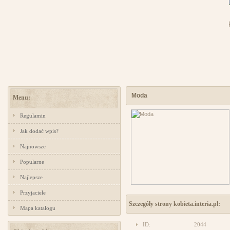
Moda
Menu:
Regulamin
Jak dodać wpis?
Najnowsze
Popularne
Najlepsze
Przyjaciele
Szczegóły strony kobieta.interia.pl:
Mapa katalogu
ID:
2044