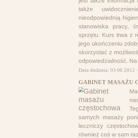
jest także informacj
także uwidocznie
nieodpowiednią higie
stanowiska pracy, ś
sprzętu. Kurs trwa z 
jego ukończeniu zdoby
skorzystać z możliwoś
odpowiedzialność. Na 
Data dodania: 03 06 2012 
GABINET MASAŻU 
Ma
na
Te
samych masaży ponie
leczniczy częstocho
również coś w sam raz