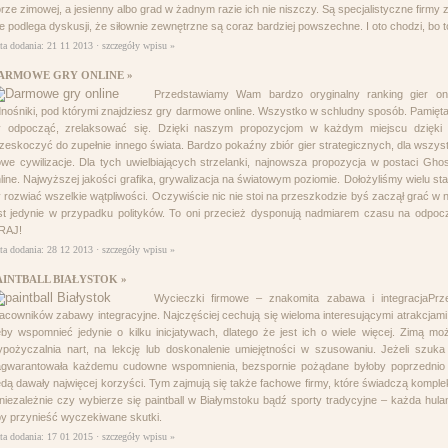
rze zimowej, a jesienny albo grad w żadnym razie ich nie niszczy. Są specjalistyczne firm
e podlega dyskusji, że siłownie zewnętrzne są coraz bardziej powszechne. I oto chodzi, bo t
ta dodania: 21 11 2013 ·
szczegóły wpisu »
ARMOWE GRY ONLINE »
Przedstawiamy Wam bardzo oryginalny ranking gier onl
nośniki, pod którymi znajdziesz gry darmowe online. Wszystko w schludny sposób. Pamiętaj
y odpocząć, zrelaksować się. Dzięki naszym propozycjom w każdym miejscu dzięki
zeskoczyć do zupełnie innego świata. Bardzo pokaźny zbiór gier strategicznych, dla wszy
we cywilizacje. Dla tych uwielbiających strzelanki, najnowsza propozycja w postaci Gho
line. Najwyższej jakości grafika, grywalizacja na światowym poziomie. Dołożyliśmy wielu st
 rozwiać wszelkie wątpliwości. Oczywiście nic nie stoi na przeszkodzie byś zaczął grać w 
st jedynie w przypadku polityków. To oni przecież dysponują nadmiarem czasu na odpocz
RAJ!
ta dodania: 28 12 2013 ·
szczegóły wpisu »
AINTBALL BIAŁYSTOK »
Wycieczki firmowe – znakomita zabawa i integracjaPrz
acowników zabawy integracyjne. Najczęściej cechują się wieloma interesującymi atrakcjami – p
by wspomnieć jedynie o kilku inicjatywach, dlatego że jest ich o wiele więcej. Zimą możn
pożyczalnia nart, na lekcję lub doskonalenie umiejętności w szusowaniu. Jeżeli szuka 
agwarantowała każdemu cudowne wspomnienia, bezspornie pożądane byłoby poprzednio d
dą dawały najwięcej korzyści. Tym zajmują się także fachowe firmy, które świadczą kompl
niezależnie czy wybierze się paintball w Białymstoku bądź sporty tradycyjne – każda hu
y przynieść wyczekiwane skutki.
ta dodania: 17 01 2015 ·
szczegóły wpisu »