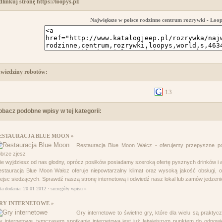
dlinkuj stronę https://loopys.pl:
Największe w polsce rodzinne centrum rozrywki - Loo
wiedziny robotów:
13
obacz podobne wpisy w tej kategorii:
ESTAURACJA BLUE MOON »
Restauracja Blue Moon Wałcz - oferujemy przepyszne p
brze zjesz
nie wyjdziesz od nas głodny, oprócz posiłków posiadamy szeroką ofertę pysznych drinków i a
stauracja Blue Moon Wałcz oferuje niepowtarzalny klimat oraz wysoką jakość obsługi, o
ejsc siedzących. Sprawdź naszą stronę internetową i odwiedź nasz lokal lub zamów jedzenie
ta dodania: 20 01 2012 ·
szczegóły wpisu »
RY INTERNETOWE »
Gry internetowe to świetne gry, które dla wielu są praktyc
y internetowe, tymczasem spotkanie internetowa jest już łatwiejszym punktem do odpowi