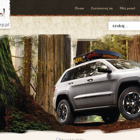
Home
Zarejestruj się
Mój panel
ep.pl