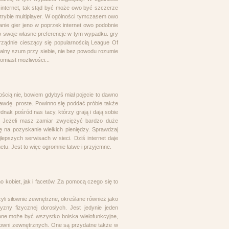
internet, tak stąd być może owo być szczerze
 trybie multiplayer. W ogólności tymczasem owo
nie gier jeno w poprzek internet owo podobnie
o swoje własne preferencje w tym wypadku. gry
orządnie cieszący się popularnością League Of
salny szum przy siebie, nie bez powodu rozumie
omiast możliwości...
ścią nie, bowiem gdybyś miał pojęcie to dawno
rawdę proste. Powinno się poddać próbie także
dnak pośród nas tacy, którzy grają i dają sobie
ą. Jeżeli masz zamiar zwyciężyć bardzo duże
 na pozyskanie wielkich pieniędzy. Sprawdzaj
jlepszych serwisach w sieci. Dziś internet daje
netu. Jest to więc ogromnie łatwe i przyjemne.
o kobiet, jak i facetów. Za pomocą czego się to
yli siłownie zewnętrzne, określane również jako
yzny fizycznej dorosłych. Jest jedynie jeden
one może być wszystko boiska wielofunkcyjne,
iłowni zewnętrznych. One są przydatne także w