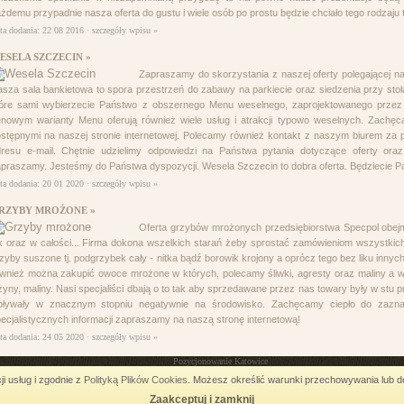
żdemu przypadnie nasza oferta do gustu i wiele osób po prostu będzie chciało tego rodzaju
ta dodania: 22 08 2016 ·
szczegóły wpisu »
ESELA SZCZECIN »
Zapraszamy do skorzystania z naszej oferty polegającej na
sza sala bankietowa to spora przestrzeń do zabawy na parkiecie oraz siedzenia przy st
tóre sami wybierzecie Państwo z obszernego Menu weselnego, zaprojektowanego prze
nowym warianty Menu oferują również wiele usług i atrakcji typowo weselnych. Zachęc
stępnymi na naszej stronie internetowej. Polecamy również kontakt z naszym biurem za
resu e-mail. Chętnie udzielimy odpowiedzi na Państwa pytania dotyczące oferty ora
praszamy. Jesteśmy do Państwa dyspozycji. Wesela Szczecin to dobra oferta. Będziecie P
ta dodania: 20 01 2020 ·
szczegóły wpisu »
RZYBY MROŻONE »
Oferta grzybów mrożonych przedsiębiorstwa Specpol obej
k oraz w całości... Firma dokona wszelkich starań żeby sprostać zamówieniom wszystk
zyby suszone tj. podgrzybek cały - nitka bądź borowik krojony a oprócz tego bez liku innyc
wnież można zakupić owoce mrożone w których, polecamy śliwki, agresty oraz maliny a w
żyny, maliny. Nasi specjaliści dbają o to tak aby sprzedawane przez nas towary były w stu p
pływały w znacznym stopniu negatywnie na środowisko. Zachęcamy ciepło do zaznaj
ecjalistycznych informacji zapraszamy na naszą stronę internetową!
ta dodania: 24 05 2020 ·
szczegóły wpisu »
Pozycjonowanie Katowice
ji usług i zgodnie z
Polityką Plików Cookies
. Możesz określić warunki przechowywania lub do
Zaakceptuj i zamknij