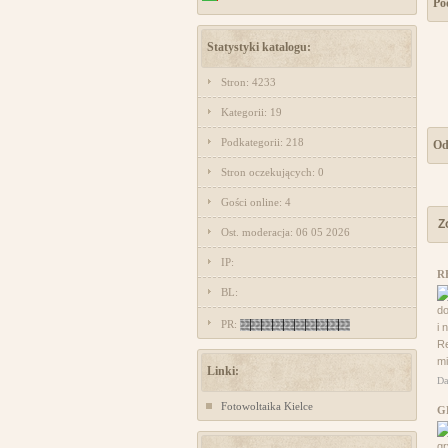
Po
Statystyki katalogu:
Stron: 4233
Kategorii: 19
Podkategorii: 218
Od
Stron oczekujących: 0
Gości online: 4
Z
Ost. moderacja: 06 05 2026
IP:
R
BL:
do
PR:
i 
Re
mi
Linki:
Da
Fotowoltaika Kielce
G
gr