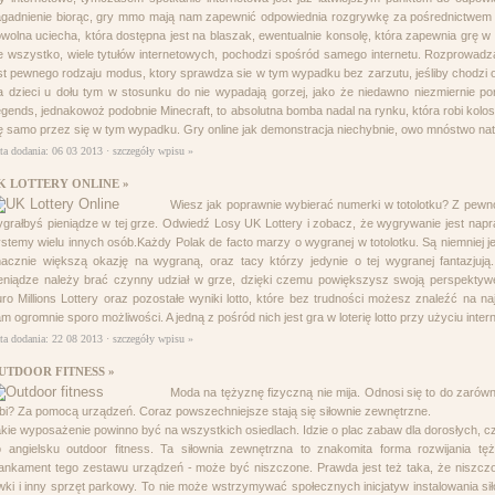
gadnienie biorąc, gry mmo mają nam zapewnić odpowiednia rozgrywkę za pośrednictwem 
wolna uciecha, która dostępna jest na blaszak, ewentualnie konsolę, która zapewnia grę w
e wszystko, wiele tytułów internetowych, pochodzi spośród samego internetu. Rozprowadza
st pewnego rodzaju modus, ktory sprawdza sie w tym wypadku bez zarzutu, jeśliby chodzi 
a dzieci u dołu tym w stosunku do nie wypadają gorzej, jako że niedawno niezmiernie p
gends, jednakowoż podobnie Minecraft, to absolutna bomba nadal na rynku, która robi kolo
ę samo przez się w tym wypadku. Gry online jak demonstracja niechybnie, owo mnóstwo nat
ta dodania: 06 03 2013 ·
szczegóły wpisu »
K LOTTERY ONLINE »
Wiesz jak poprawnie wybierać numerki w totolotku? Z pewno
grałbyś pieniądze w tej grze. Odwiedź Losy UK Lottery i zobacz, że wygrywanie jest nap
stemy wielu innych osób.Każdy Polak de facto marzy o wygranej w totolotku. Są niemniej je
acznie większą okazję na wygraną, oraz tacy którzy jedynie o tej wygranej fantazjuj
eniądze należy brać czynny udział w grze, dzięki czemu powiększysz swoją perspektywę
ro Millions Lottery oraz pozostałe wyniki lotto, które bez trudności możesz znaleźć na na
m ogromnie sporo możliwości. A jedną z pośród nich jest gra w loterię lotto przy użyciu inter
ta dodania: 22 08 2013 ·
szczegóły wpisu »
UTDOOR FITNESS »
Moda na tężyznę fizyczną nie mija. Odnosi się to do zarówn
bi? Za pomocą urządzeń. Coraz powszechniejsze stają się siłownie zewnętrzne.
kie wyposażenie powinno być na wszystkich osiedlach. Idzie o plac zabaw dla dorosłych, cz
 angielsku outdoor fitness. Ta siłownia zewnętrzna to znakomita forma rozwijania tęż
nkament tego zestawu urządzeń - może być niszczone. Prawda jest też taka, że niszcz
wki i inny sprzęt parkowy. To nie może wstrzymywać społecznych inicjatyw instalowania s