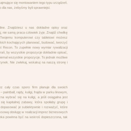
y zajmujące się montowaniem tego typu urządzeń.
o dla nas, żebyśmy byli sprawniejsi.
ine. Znajdziesz u nas dokładne opisy oraz
, nie samą praca człowiek żyje. Znajdź chwilkę
 Twojemu komputerowi czy tabletowi możesz
stkich kochających planować, budować, tworzyć
st Recon. To zupełnie nowy wymiar rywalizacji
arań, by wszystkie propozycje dokładnie opisać,
niemal wszystkie propozycje. To jednak możliwe
ynek. Nie zwlekaj, wskakuj na naszą stronę i
ez cały czas sporo firm planuje dla swoich
aintball, rajdy, kuligi, frajda w parku linowym,
a wybrać się na kuligi, a jeśli osiągalna jest
się kapitalnej zabawy, która spoiłaby grupę i
opasować je subiektywnie i rozważyć, które
eksową obsługę w realizacji imprez biznesowych
lanka powinna być na wskroś dopieszczona, tak