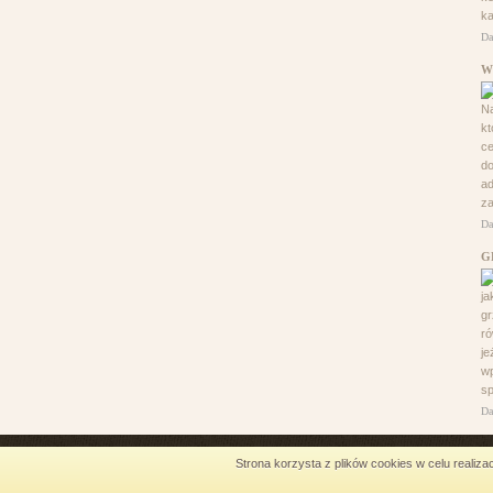
ka
Da
W
Na
k
ce
do
ad
za
Da
G
ja
gr
ró
je
w
sp
Da
Strona korzysta z plików cookies w celu realizac