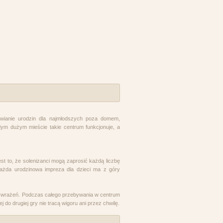
awianie urodzin dla najmłodszych poza domem,
ym dużym mieście takie centrum funkcjonuje, a
.
st to, że solenizanci mogą zaprosić każdą liczbę
każda urodzinowa impreza dla dzieci ma z góry
oc wrażeń. Podczas całego przebywania w centrum
j do drugiej gry nie tracą wigoru ani przez chwilę.