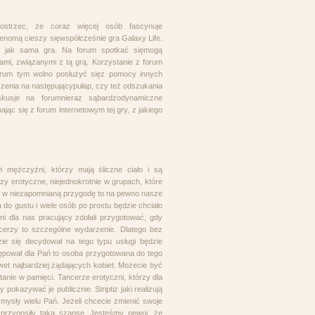
ostrzec, że coraz więcej osób fascynuje
renomą cieszy sięwspółcześnie gra Galaxy Life.
ane, jak sama gra. Na forum spotkać sięmogą
ami, związanymi z tą grą. Korzystanie z forum
orum tym wolno posłużyć sięz pomocy innych
roczenia na następującypułap, czy też odszukania
yskusje na forumnieraz sąbardzodynamiczne
nając się z forum internetowym tej gry, z jakiego
i mężczyźni, którzy mają śliczne ciało i są
azy erotyczne, niejednokrotnie w grupach, które
ie w niezapomnianą przygodę to na pewno nasze
o gustu i wiele osób po prostu będzie chciało
i dla nas pracujący zdołali przygotować, gdy
ncerzy to szczególne wydarzenie. Dlatego bez
ie się decydował na tego typu usługi będzie
tępował dla Pań to osoba przygotowana do tego
wet najbardziej żądających kobiet. Możecie być
anie w pamięci. Tancerze erotyczni, którzy dla
pokazywać je publicznie. Striptiz jaki realizują
mysły wielu Pań. Jeżeli chcecie zmienić swoje
przynosiły taką szansę. Jesteśmy pewni, że