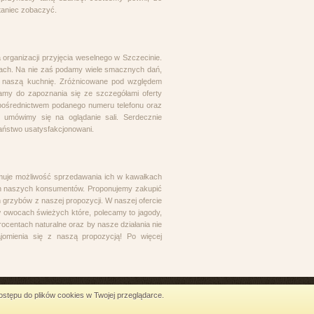
 taniec zobaczyć.
 organizacji przyjęcia weselnego w Szczecinie.
ołach. Na nie zaś podamy wiele smacznych dań,
z naszą kuchnię. Zróżnicowane pod względem
amy do zapoznania się ze szczegółami oferty
 pośrednictwem podanego numeru telefonu oraz
z umówimy się na oglądanie sali. Serdecznie
aństwo usatysfakcjonowani.
muje możliwość sprzedawania ich w kawałkach
ich naszych konsumentów. Proponujemy zakupić
h grzybów z naszej propozycji. W naszej ofercie
 owocach świeżych które, polecamy to jagody,
rocentach naturalne oraz by nasze działania nie
omienia się z naszą propozycją! Po więcej
stępu do plików cookies w Twojej przeglądarce.