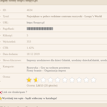
zegóły strony https://loopys.pl:
projektowanie stron www
ID:
4634
Tytuł:
Największe w polsce rodzinne centrum rozrywki - Loopy’s World
URL:
https://loopys.pl
PageRank:
Kliknięć:
5
Wyświetleń:
353
CTR:
1.42%
Data dodania:
18 12 2019
Słowa kluczowe:
Imprezy urodzinowe dla dzieci Gdańsk
,
urodziny dzieckaGdańsk
,
urodz
Kategorie:
Rozrywka
»
Gry na wolnym powietrzu
Firmy branże
»
Organizacja imprez
Ocena:
Ocena:
1.6
/10 (20 głosów)
Link nie działa/spam ?
Wyróżnij ten wpis - bądź widoczny w katalogu!