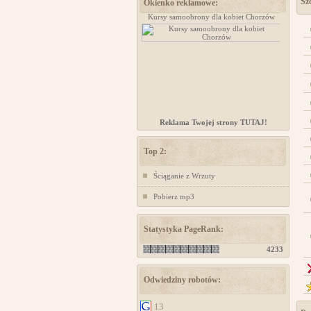
Szc
Okienko reklamowe:
projektowanie stron www
Kursy samoobrony dla kobiet Chorzów
Reklama Twojej strony TUTAJ!
Top 2:
Ściąganie z Wrzuty
Pobierz mp3
Statystyka PageRank:
4233
Odwiedziny robotów:
13