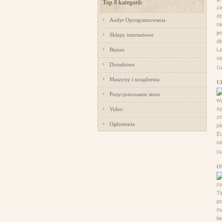
Top 8 kategorii:
za
do
Audyt Oprogramowania
ni
je
Sklepy internetowe
dl
Biznes
Le
si
Doradztwo
Da
Maszyny i urządzenia
U
Pozycjonowanie stron
wy
sy
Video
zn
Ogłoszenia
pi
Eu
na
Da
O
ro
Ta
po
ma
ła