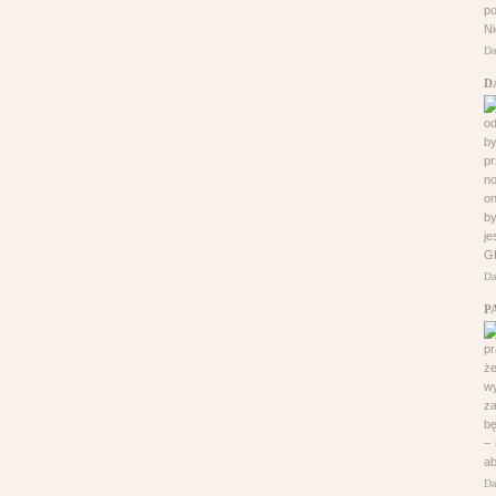
po
Ni
Da
D
od
b
pr
no
on
by
je
G
Da
P
pr
że
wy
z
bę
– 
ab
Da