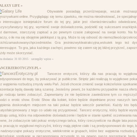
ALAXY LIFE »
Obywatele posiadają przeróżnepasje, wszak możnasp
ęrozrywkami online. Przyglądając się temu zjawisku, nie można nieodnotować, że specjalną
 interesujące istniejetakże forum do tej gry, jakie jest równieżnierzadko odwiedz
zyscyfanatycy tej gry, wymienić swoje doświadczenia, podzielić się sukcesami orazklęsk
est darmowe, starczysię zapisać a po pewnym czasie zalogować na swoje konto. Na f
aczy, o ile ma się obojętnie jakikłopot z tą grą. Może to się odnosić do niemożliwościprzek
akichśzamaskowanychprzedmiotów. Gra jestniezwykleatrakcyjna,wskutek tego też d
interesujące. To gra, jaka każdego zachęci, powinno się zatem się jej bliżej przyjrzeć, zapoz
żdy może skorzystać.
ta dodania: 31 03 2015 ·
szczegóły wpisu »
ANCERZEROTYCZNY.PL »
Tancerze erotyczni, którzy dla nas pracują to wyjątkow
edysponowani do tego, by pokazywać je publicznie. Striptiz jaki realizują to wyjątkowe pok
z wątpienia rozbudzą zmysły wielu Pań. Jeżeli chcecie zmienić swoje koleżeńskie spotkan
ezentacje będą dawały taką szansę. Jesteśmy pewni, że każdemu przypadnie nasza oferta d
go rodzaju taniec zobaczyć. Zapewniamy że nie będziecie zawiedzione tym co mężczyźn
odzi o erotic show. Erotic Show dla kobiet, które będzie dopełniane przez naszych ta
tpienia doskonałym miejscem na taki pokaz będzie wieczór panieński. Każdy kto będz
atysfakcjonowany z tego co udało się przygotować. Tancerz erotyczny, który będzie wys
dzaju usług, która ma odpowiednie doświadczenie i będzie w stanie spełnić oczekiwania na
wne, że zobaczycie taki pokaz erotycznego tańca, który rzeczywiście na długie lata pozost
s pracują to wyjątkowi mężczyźni, którzy mają piękne ciało i są predysponowani do tego, by 
 nadzwyczajne pokazy erotyczne, wielokrotnie w grupach, które bez wątpienia rozbudzą z
oleżeńskie spotkanie w niezapomnianą przygodę to na pewno nasze prezentacje będą 