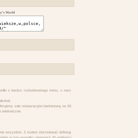
py’s World
osiłki z bardzo rozbudowanego menu, u nasz
lkoholi.
ferujemy sale restauracyjno-bankietową na 60
 telefonicznie.
znie wszystkim. Z trudem sformułować definicję
edniej w tym wypadku negocjacji. W ogólności