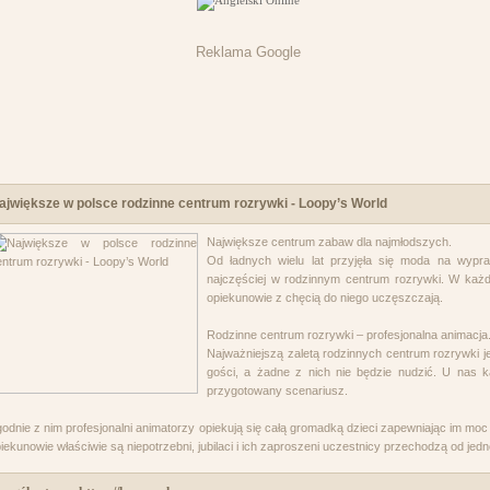
Reklama Google
ajwiększe w polsce rodzinne centrum rozrywki - Loopy’s World
Największe centrum zabaw dla najmłodszych.
Od ładnych wielu lat przyjęła się moda na wypr
najczęściej w rodzinnym centrum rozrywki. W każd
opiekunowie z chęcią do niego uczęszczają.
Rodzinne centrum rozrywki – profesjonalna animacja
Najważniejszą zaletą rodzinnych centrum rozrywki je
gości, a żadne z nich nie będzie nudzić. U nas 
przygotowany scenariusz.
odnie z nim profesjonalni animatorzy opiekują się całą gromadką dzieci zapewniając im m
iekunowie właściwie są niepotrzebni, jubilaci i ich zaproszeni uczestnicy przechodzą od jedne