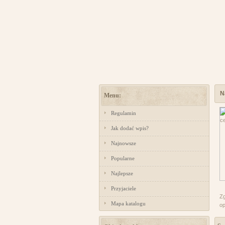
N
Menu:
Regulamin
Jak dodać wpis?
Najnowsze
Popularne
Najlepsze
Przyjaciele
Zg
Mapa katalogu
op