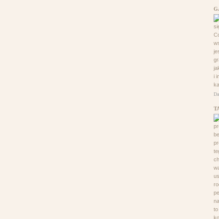
G
si
Co
ws
j
gr
j
i 
ka
Da
T
pr
be
pr
te
ch
wą
us
ro
pe
na
to
k