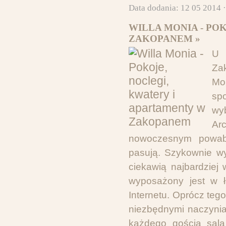
Data dodania: 12 05 2014 
WILLA MONIA - PO
ZAKOPANEM »
U 
Za
Mo
sp
wy
Ar
nowoczesnym powabe
pasują. Szykownie w
ciekawią najbardziej
wyposażony jest w ł
Internetu. Oprócz te
niezbędnymi naczynia
każdego gościa sala