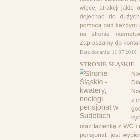
więcej atrakcji jaki
dojechać do dużych
pomocą pod każdym w
na stronie internet
Zapraszamy do kontak
Data dodania: 11 07 2016 
STRONIE ŚLĄSKIE 
No
Dia
No
zim
goś
łąc
oraz łazienkę z WC i 
pensjonat, jest wybi