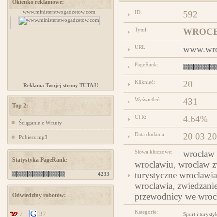
Okienko reklamowe:
zów
www.ministerstwogadzetow.com
projektowanie stron www
ID:
592
Tytuł:
WROCEK:
URL:
www.wro
PageRank:
Kliknięć:
20
Reklama Twojej strony TUTAJ!
Wyświetleń:
431
Top 2:
CTR:
4.64%
Ściąganie z Wrzuty
Data dodania:
20 03 2
Pobierz mp3
Słowa kluczowe:
wroclaw
Statystyka PageRank:
wroclawiu
,
wroclaw z
turystyczne wroclawia
4233
wroclawia
,
zwiedzani
przewodnicy we wroc
Odwiedziny robotów:
Kategorie:
7
37
Sport i turysty