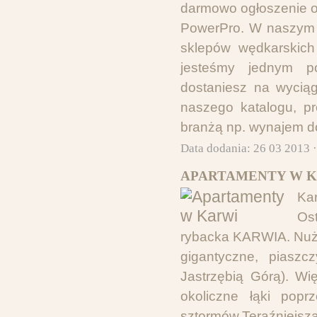
darmowo ogłoszenie o 
PowerPro. W naszym s
sklepów wędkarskich
jesteśmy jednym p
dostaniesz na wyciąg
naszego katalogu, p
branżą np. wynajem d
Data dodania: 26 03 2013 
APARTAMENTY W K
Ka
Os
rybacka KARWIA. Nuż
gigantyczne, piaszc
Jastrzębią Górą). W
okoliczne łąki pop
sztormów.Teraźniejsza