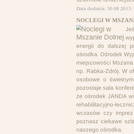
Data dodania: 30 08 2013 
NOCLEGI W MSZANI
Je
wy
energii do dalszej 
ośrodka. Ośrodek Wyp
miejscowości Mszana D
np. Rabka-Zdrój. W of
osobowe o świetnym 
pozostaje sala konfer
że ośrodek JANDA ws
rehabilitacyjno-lecz
wczasów czy imprez 
poznasz ciekawe szla
naszego ośrodka.