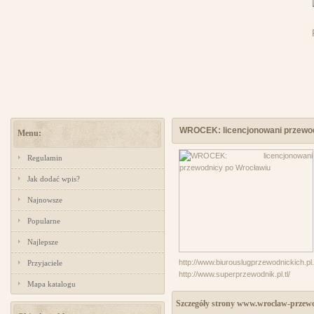
WROCEK: licencjonowani przewod
Menu:
Regulamin
Jak dodać wpis?
Najnowsze
Popularne
Najlepsze
http://www.biurouslugprzewodnickich.pl.t
Przyjaciele
http://www.superprzewodnik.pl.tl/
Mapa katalogu
Szczegóły strony www.wroclaw-przewo