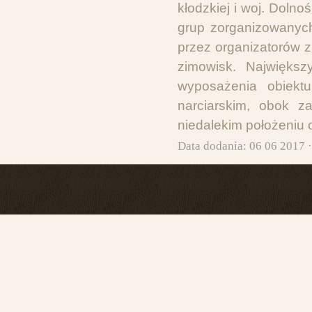
kłodzkiej i woj. Doln
grup zorganizowanyc
przez organizatorów zi
zimowisk. Największ
wyposażenia obiektu
narciarskim, obok za
niedalekim położeniu 
Data dodania: 06 06 2017 