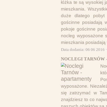
łóżka te są wysokiej
mieszkania. Wszystki
duże dlatego pobyt
gościnne posiadają 
pokoje gościnne posi
nocleg wyposażone s
mieszkania posiadają w
Data dodania: 06 06 2016 
NOCLEGI TARNÓW 
Noc
któ
Po
wyposażone. Niezależ
się zatrzymać w Tar
znajdziesz to co najw
naszych obiektów są sk