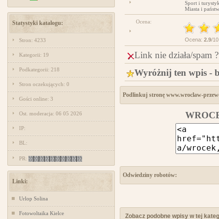
Sport i turysty
Miasta i państ
Ocena:
Statystyki katalogu:
Ocena:
2.9
/10
Stron: 4233
Link nie działa/spam ?
Kategorii: 19
Podkategorii: 218
Wyróżnij ten wpis - 
Stron oczekujących: 0
Podlinkuj stronę www.wroclaw-przewo
Gości online: 3
WROCEK:
Ost. moderacja: 06 05 2026
IP:
BL:
PR:
Odwiedziny robotów:
Linki:
Urlop Solina
Fotowoltaika Kielce
Zobacz podobne wpisy w tej katego