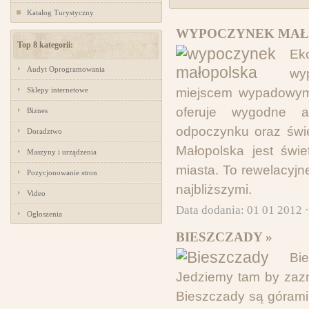
Katalog Turystyczny
WYPOCZYNEK MAŁ
Top 8 kategorii:
Ek
Audyt Oprogramowania
wy
Sklepy internetowe
miejscem wypadowym 
oferuje wygodne a
Biznes
odpoczynku oraz świe
Doradztwo
Małopolska jest świ
Maszyny i urządzenia
miasta. To rewelacyjn
Pozycjonowanie stron
najbliższymi.
Video
Data dodania: 01 01 2012 
Ogłoszenia
BIESZCZADY »
Bi
Jedziemy tam by zazn
Bieszczady są górami 