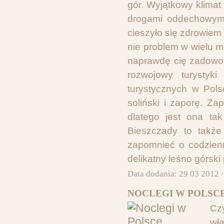
gór. Wyjątkowy klimat
drogami oddechowymi
cieszyło się zdrowie
nie problem w wielu 
naprawdę cię zadowol
rozwojowy turystyki
turystycznych w Pol
soliński i zaporę. Z
dlatego jest ona ta
Bieszczady to takż
zapomnieć o codzienn
delikatny leśno górski
Data dodania: 29 03 2012 
NOCLEGI W POLSCE
Cz
wł