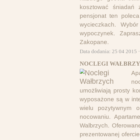
kosztować śniadań 
pensjonat ten poleca
wycieczkach. Wybór
wypoczynek. Zapra
Zakopane.
Data dodania: 25 04 2015 
NOCLEGI WAŁBRZY
Ap
no
umożliwiają prosty k
wyposażone są w inte
wielu pozytywnym op
nocowaniu. Apartame
Walbrzych. Oferowane
prezentowanej oferci