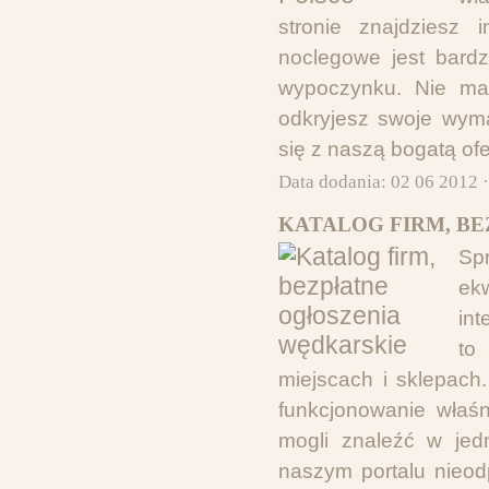
stronie znajdziesz 
noclegowe jest bard
wypoczynku. Nie ma 
odkryjesz swoje wym
się z naszą bogatą of
Data dodania: 02 06 2012 
KATALOG FIRM, B
Spr
ek
int
to
miejscach i sklepach
funkcjonowanie właś
mogli znaleźć w jed
naszym portalu nieo