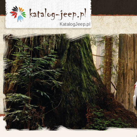
KatalogJeep.pl