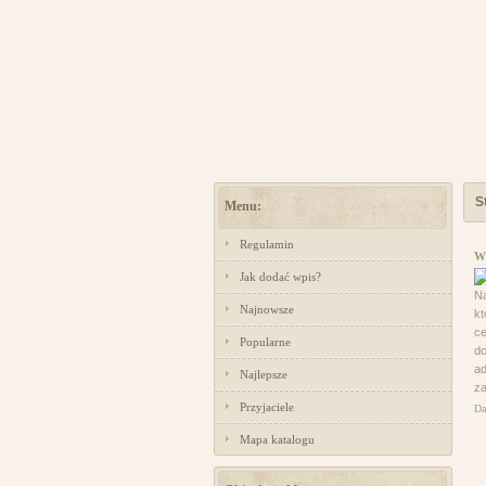
S
Menu:
Regulamin
W
Jak dodać wpis?
Na
Najnowsze
k
ce
Popularne
do
ad
Najlepsze
za
Przyjaciele
Da
Mapa katalogu