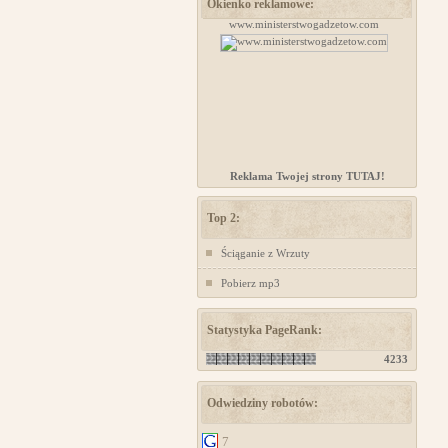
Okienko reklamowe:
projektowanie stron www
www.ministerstwogadzetow.com
Kursy 
Reklama Twojej strony TUTAJ!
Top 2:
Ściąganie z Wrzuty
Pobierz mp3
Statystyka PageRank:
4233
Odwiedziny robotów:
7