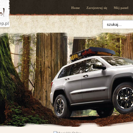
Home
Zarejestruj się
Mój panel
ep.pl