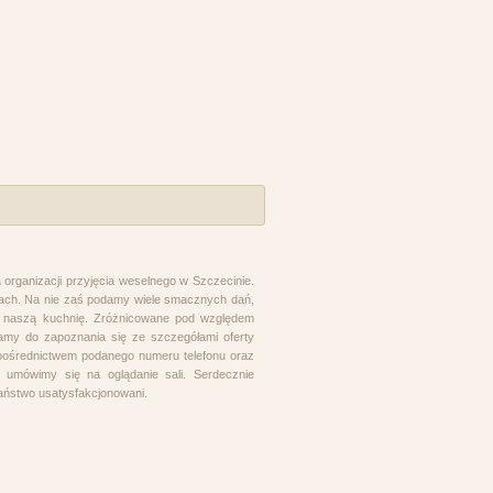
 organizacji przyjęcia weselnego w Szczecinie.
ołach. Na nie zaś podamy wiele smacznych dań,
z naszą kuchnię. Zróżnicowane pod względem
amy do zapoznania się ze szczegółami oferty
 pośrednictwem podanego numeru telefonu oraz
z umówimy się na oglądanie sali. Serdecznie
aństwo usatysfakcjonowani.