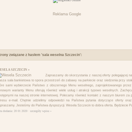
Reklama Google
trony związane z hasłem 'sala weselna Szczecin':
ESELA SZCZECIN »
Zapraszamy do skorzystania z naszej oferty polegającej na
sza sala bankietowa to spora przestrzeń do zabawy na parkiecie oraz siedzenia przy st
tóre sami wybierzecie Państwo z obszernego Menu weselnego, zaprojektowanego prze
nowym warianty Menu oferują również wiele usług i atrakcji typowo weselnych. Zachęc
stępnymi na naszej stronie internetowej. Polecamy również kontakt z naszym biurem za
resu e-mail. Chętnie udzielimy odpowiedzi na Państwa pytania dotyczące oferty ora
praszamy. Jesteśmy do Państwa dyspozycji. Wesela Szczecin to dobra oferta. Będziecie P
ta dodania: 20 01 2020 ·
szczegóły wpisu »