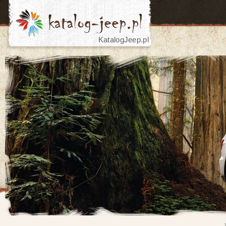
KatalogJeep.pl