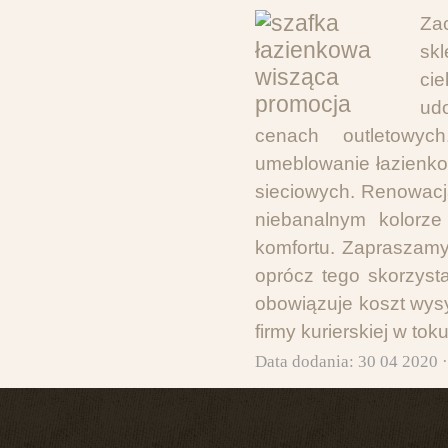
Za
sk
ci
ud
cenach outletowyc
umeblowanie łazienkow
sieciowych. Renowacj
niebanalnym kolorze
komfortu. Zapraszamy
oprócz tego skorzyst
obowiązuje koszt wysy
firmy kurierskiej w to
Data dodania: 30 04 2020 