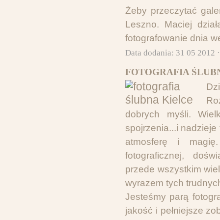
Żeby przeczytać gale
Leszno. Maciej dzia
fotografowanie dnia w
Data dodania: 31 05 2012 
FOTOGRAFIA ŚLUBN
Dzi
Ro
dobrych myśli. Wie
spojrzenia...i nadzie
atmosferę i magię
fotograficznej, dośw
przede wszystkim wielk
wyrazem tych trudny
Jesteśmy parą fotogr
jakość i pełniejsze zo