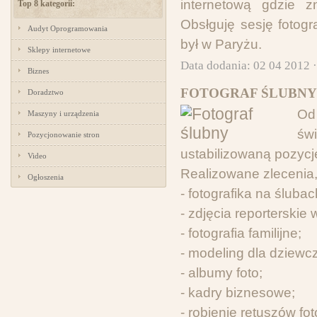
internetową gdzie zn
Top 8 kategorii:
Obsłguję sesję fotogr
Audyt Oprogramowania
był w Paryżu.
Sklepy internetowe
Data dodania: 02 04 2012 
Biznes
FOTOGRAF ŚLUBNY
Doradztwo
Od
Maszyny i urządzenia
św
Pozycjonowanie stron
ustabilizowaną pozycj
Video
Realizowane zlecenia,
Ogłoszenia
- fotografika na ślubac
- zdjęcia reporterskie 
- fotografia familijne;
- modeling dla dziewc
- albumy foto;
- kadry biznesowe;
- robienie retuszów foto