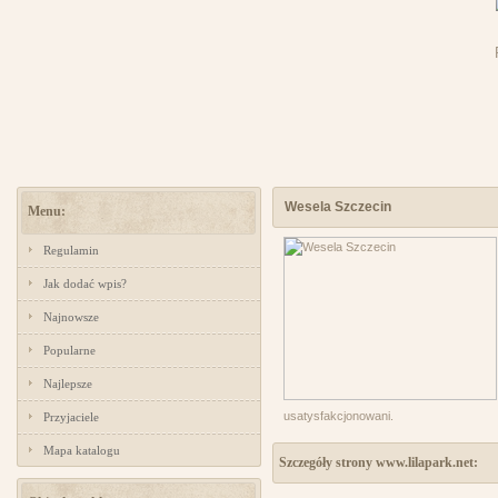
Wesela Szczecin
Menu:
Regulamin
Jak dodać wpis?
Najnowsze
Popularne
Najlepsze
usatysfakcjonowani.
Przyjaciele
Mapa katalogu
Szczegóły strony www.lilapark.net: