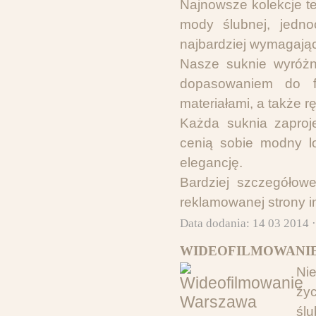
Najnowsze kolekcje te
mody ślubnej, jedno
najbardziej wymagając
Nasze suknie wyróżn
dopasowaniem do fi
materiałami, a także 
Każda suknia zaproj
cenią sobie modny l
elegancję.
Bardziej szczegółow
reklamowanej strony i
Data dodania: 14 03 2014 
WIDEOFILMOWANIE
Ni
ży
śl