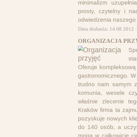
minimalizm uzupełnia
prosty, czytelny i 
odwiedzenia naszego po
Data dodania: 14 08 2012 
ORGANIZACJA PRZY
Sp
st
Oferuje kompleksową 
gastronomicznego. W 
trudno nam samym zor
komunia, wesele czy
właśnie zlecenie teg
Kraków firma ta zajmu
pozyskuje nowych klie
do 140 osób, a uczyn
mogą w całkowicie ci