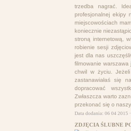
trzedba nagrać. Id
profesjonalnej ekipy
miejscowościach mamy
koniecznie niezastąp
stroną internetową, 
robienie sesji zdjęci
jest dla nas uszczęśli
filmowanie warszawa j
chwil w życiu. Jeżel
zastanawiałaś się n
dopracować wszyst
Zwłaszcza warto zazna
przekonać się o naszy
Data dodania: 06 04 2015 
ZDJĘCIA ŚLUBNE P