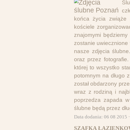
Śl
cz
końca życia zwiąże 
kościele zorganizowa
znajomymi będziemy 
zostanie uwiecznione 
nasze zdjęcia ślubne
oraz przez fotografi
której to wszystko st
potomnym na długo zos
został obdarzony przez
wraz z rodziną i naj
poprzedza zapada w p
ślubne będą przez dłu
Data dodania: 06 08 2015 
SZAFKA ŁAZIENKO