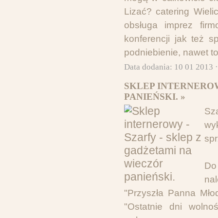
Lizać? catering Wieli
obsługa imprez firm
konferencji jak też 
podniebienie, nawet t
Data dodania: 10 01 2013 
SKLEP INTERNEROW
PANIEŃSKI. »
Sz
wy
spr
Do
nal
"Przyszła Panna Mło
"Ostatnie dni wolno