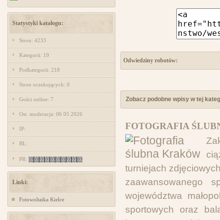
Statystyki katalogu:
Stron: 4233
Kategorii: 19
Odwiedziny robotów:
Podkategorii: 218
Stron oczekujących: 0
Zobacz podobne wpisy w tej katego
Gości online: 7
Ost. moderacja: 06 05 2026
FOTOGRAFIA ŚLUB
IP:
Zak
BL:
ci
PR:
turniejach zdjęciowych
zaawansowanego spr
Linki:
województwa małopol
Fotowoltaika Kielce
sportowych oraz bal