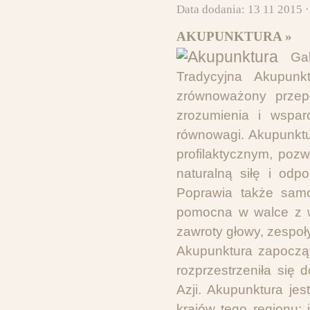
Data dodania: 13 11 2015 
AKUPUNKTURA »
Ga
Tradycyjna Akupunk
zrównoważony przepł
zrozumienia i wspar
równowagi. Akupunktu
profilaktycznym, poz
naturalną siłę i odp
Poprawia także samo
pomocna w walce z wi
zawroty głowy, zespoł
Akupunktura zapoczą
rozprzestrzeniła się
Azji. Akupunktura je
krajów tego regionu; 