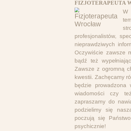
FIZJOTERAPEUTA 
W 
te
st
profesjonalistów, sp
nieprawdziwych infor
Oczywiście zawsze m
bądź też wypełniając
Zawsze z ogromną ch
kwestii. Zachęcamy r
będzie prowadzona 
wiadomości czy też
zapraszamy do nawią
podzielimy się nasz
poczują się Państwo 
psychicznie!