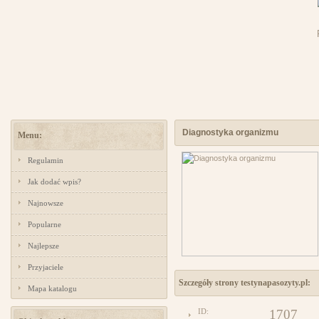
Diagnostyka organizmu
Menu:
Regulamin
Jak dodać wpis?
Najnowsze
Popularne
Najlepsze
Przyjaciele
Szczegóły strony testynapasozyty.pl:
Mapa katalogu
ID:
1707