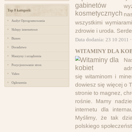
wy
Top 8 kategorii:
na
Audyt Oprogramowania
wszystkimi wymiarami
Sklepy internetowe
zdrowie i uroda. Serde
Biznes
Data dodania: 23 10 2011 
Doradztwo
WITAMINY DLA KOB
Maszyny i urządzenia
Na
Pozycjonowanie stron
ad
Video
się witaminom i mine
Ogłoszenia
dowiesz się więcej o
stronie to magnez, ch
rośnie. Mamy nadzie
internetu dla inter
Myślimy, że tak dzi
polskiego społeczeńst