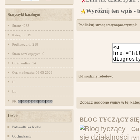
Wyróżnij ten wpis - 
Statystyki katalogu:
Podlinkuj stronę testynapasozyty.pl:
Stron: 4233
Kategorii: 19
Podkategorii: 218
Stron oczekujących: 0
Gości online: 14
Ost. moderacja: 06 05 2026
Odwiedziny robotów:
IP:
BL:
PR:
Zobacz podobne wpisy w tej katego
Linki:
BLOG TYCZĄCY SI
Fotowoltaika Kielce
Gab
Odchudzanie
ryn