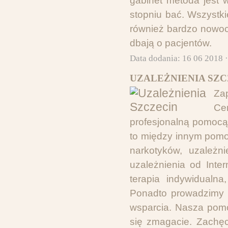
gabinet metoda jest 
stopniu bać. Wszystki
również bardzo nowocz
dbają o pacjentów.
Data dodania: 16 06 2018 
UZALEŻNIENIA SZC
Za
Ce
profesjonalną pomocą
to między innym pomo
narkotyków, uzależn
uzależnienia od Inte
terapia indywidualna
Ponadto prowadzimy ta
wsparcia. Nasza pomo
się zmagacie. Zachęc