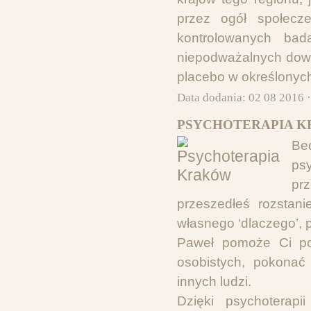
przez ogół społecz
kontrolowanych bad
niepodważalnych dowo
placebo w określonyc
Data dodania: 02 08 2016 
PSYCHOTERAPIA K
Be
psy
pr
przeszedłeś rozstani
własnego ‘dlaczego’, 
Paweł pomoże Ci poz
osobistych, pokonać
innych ludzi.
Dzięki psychoterapi