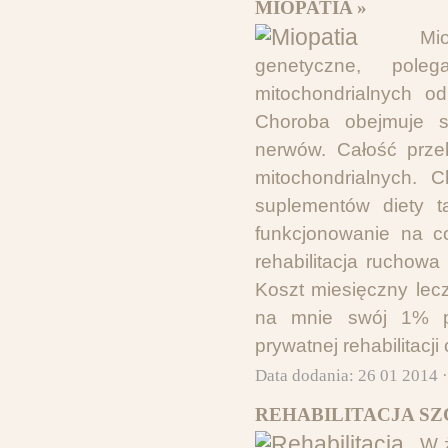
MIOPATIA »
Mi
genetyczne, pol
mitochondrialnych o
Choroba obejmuje 
nerwów. Całość prze
mitochondrialnych. 
suplementów diety t
funkcjonowanie na c
rehabilitacja ruchow
Koszt miesięczny lec
na mnie swój 1% po
prywatnej rehabilitacj
Data dodania: 26 01 2014 
REHABILITACJA SZ
W ż