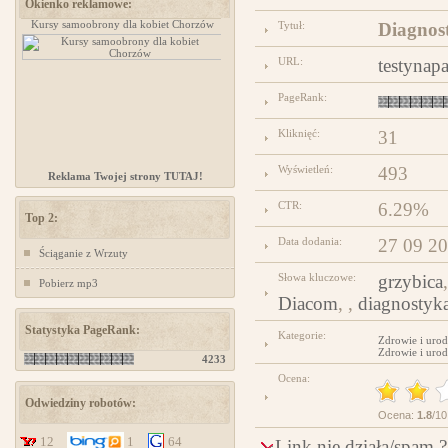
Okienko reklamowe:
Kursy samoobrony dla kobiet Chorzów
www.ministerstwogadzetow.com
Tytuł:
Diagnos
URL:
testynapa
PageRank:
Kliknięć:
31
Wyświetleń:
493
Reklama Twojej strony TUTAJ!
CTR:
6.29%
Top 2:
Data dodania:
27 09 2
Ściąganie z Wrzuty
Słowa kluczowe:
grzybica
Pobierz mp3
Diacom
, ,
diagnostyk
Statystyka PageRank:
Kategorie:
Zdrowie i urod
Zdrowie i urod
4233
Ocena:
Odwiedziny robotów:
Ocena:
1.8
/10
12
1
64
Link nie działa/spam ?