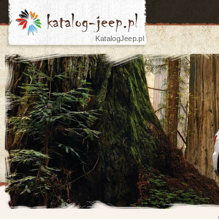
KatalogJeep.pl