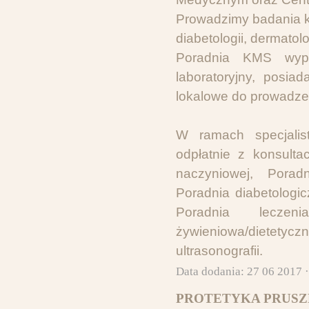
Prowadzimy badania kli
diabetologii, dermatolog
Poradnia KMS wypo
laboratoryjny, posia
lokalowe do prowadzen
W ramach specjalist
odpłatnie z konsulta
naczyniowej, Porad
Poradnia diabetologi
Poradnia leczen
żywieniowa/dietet
ultrasonografii.
Data dodania: 27 06 2017 
PROTETYKA PRUSZ