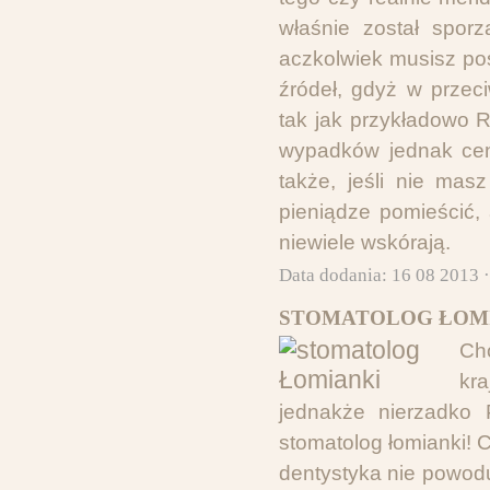
właśnie został sporz
aczkolwiek musisz po
źródeł, gdyż w przec
tak jak przykładowo R
wypadków jednak ceny
także, jeśli nie masz
pieniądze pomieścić, 
niewiele wskórają.
Data dodania: 16 08 2013 
STOMATOLOG ŁOMI
Ch
kr
jednakże nierzadko P
stomatolog łomianki! 
dentystyka nie powodu