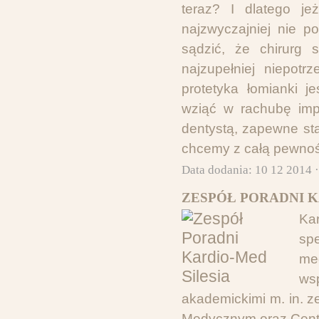
teraz? I dlatego je
najzwyczajniej nie 
sądzić, że chirurg 
najzupełniej niepot
protetyka łomianki j
wziąć w rachubę impl
dentystą, zapewne st
chcemy z całą pewnośc
Data dodania: 10 12 2014 
ZESPÓŁ PORADNI K
Ka
spe
me
ws
akademickimi m. in. 
Medycznym oraz Centr