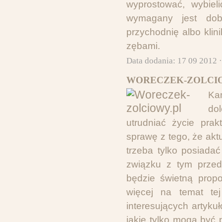
wyprostować, wybiel
wymagany jest dob
przychodnię albo kli
zębami.
Data dodania: 17 09 2012 
WORECZEK-ZOLCIO
Ka
do
utrudniać życie pra
sprawę z tego, że aktu
trzeba tylko posiada
związku z tym przed
będzie świetną propo
więcej na temat te
interesujących artyku
jakie tylko mogą być