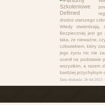
Wa
po
reg
drodze starszego czło
Wtedy stwierdzają,
Bezpieczniej jest go
taka, że nieważne, cz
człowiekiem, który za
jego życiu nic nie za
ocenił na podstawie 
wszystkim, a razem d
bardziej przychylnym 
Data dodania: 26 04 2023 