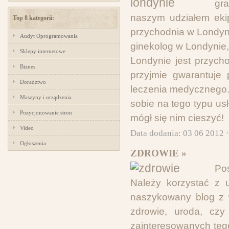
gr
naszym udziałem ekip
Top 8 kategorii:
przychodnia w Londynie
Audyt Oprogramowania
ginekolog w Londynie,
Sklepy internetowe
Londynie jest przych
Biznes
przyjmie gwarantuje 
Doradztwo
leczenia medycznego.
Maszyny i urządzenia
sobie na tego typu us
Pozycjonowanie stron
mógł się nim cieszyć!
Video
Data dodania: 03 06 2012 
Ogłoszenia
ZDROWIE »
Po
Należy korzystać z u
naszykowany blog z w
zdrowie, uroda, czy
zainteresowanych tego