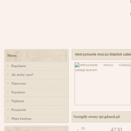
nietrzymanie moczu Gdańsk zabi
Menu:
Regulamin
Jak dodać wpis?
Najnowsze
Popularne
Najlepsze
Przyjaciele
Szczegóły strony epi-gdansk.pl:
Mapa katalogu
ID:
4230