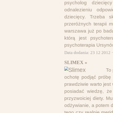
psycholog dziecię
odnalezieniu odpow
dziecięcy. Trzeba 
przeróżnych terapii 
warszawa już po bad
którą jest psychote
psychoterapia Ursynó
Data dodania: 23 12 2012 
SLIMEX »
To 
ochotę podjąć próbę 
prawdziwie warto jes
posiadać wiedzę, że 
przyzwoiciej diety. M
odżywianie, a potem d
tego czy realnie meri