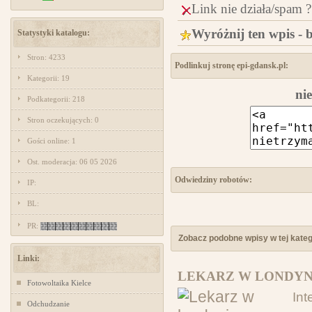
Link nie działa/spam ?
Wyróżnij ten wpis - 
Statystyki katalogu:
Stron: 4233
Podlinkuj stronę epi-gdansk.pl:
Kategorii: 19
ni
Podkategorii: 218
Stron oczekujących: 0
Gości online: 1
Ost. moderacja: 06 05 2026
Odwiedziny robotów:
IP:
BL:
PR:
Zobacz podobne wpisy w tej katego
Linki:
LEKARZ W LONDYN
Fotowoltaika Kielce
In
Odchudzanie