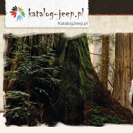
KatalogJeep.pl