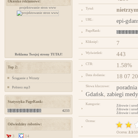
Okienko reklamowe:
projektowanie stron www
www.ministerstwogadzetow.com
Tytuł:
nietrzy
URL:
epi-gdan
PageRank:
Kliknięć:
7
Wyświetleń:
443
Reklama Twojej strony TUTAJ!
CTR:
1.58%
Top 2:
Data dodania:
18 07 2
Ściąganie z Wrzuty
Słowa kluczowe:
poradnia
Pobierz mp3
Gdańsk
,
zabiegi medy
Statystyka PageRank:
Kategorie:
Zdrowie i urod
Zdrowie i urod
4233
Zdrowie i urod
Ocena:
Odwiedziny robotów:
Ocena:
2.1
/10
3
14