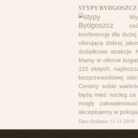
STYPY BYDGOSZCZ 
Wy
os
konferencję dla dużej 
oferująca dobrej jak
dodatkowe atrakcje.
Mamy w ofercie bogat
110 złotych, najdroż
bezprzewodowej sieci 
Cenimy sobie wartośc
będą mieć nocleg za 
mogły zakwaterować
akceptujemy w pokoja
Data dodania: 11 11 2019 