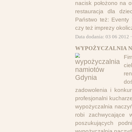
nacisk położono na of
restauracja dla dzi
Państwo też: Eventy f
czy też imprezy okolic
Data dodania: 03 06 2012 
WYPOŻYCZALNIA N
Fir
cie
re
do
zadowolenia i konkur
profesjonalni kucharz
wypożyczalnia naczyń
robi zachwycające w
poszukujących podn
wypożyczalnia naczyń