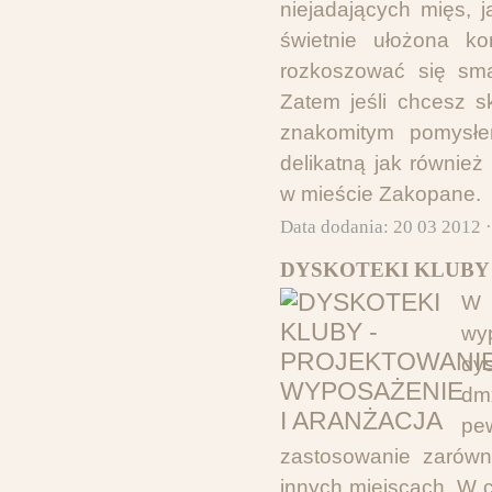
niejadających mięs, 
świetnie ułożona ko
rozkoszować się sma
Zatem jeśli chcesz s
znakomitym pomysłe
delikatną jak również
w mieście Zakopane.
Data dodania: 20 03 2012 
DYSKOTEKI KLUBY 
W 
wyp
dys
dm
pe
zastosowanie zarówno
innych miejscach. W c