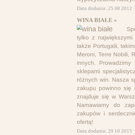
Data dodania: 25 08 2012 
WINA BIAŁE »
Spó
tylko z największymi
także Portugalii, taki
Meroni, Terre Nobili,
innych. Prowadzimy 
sklepami specjalisty
różnych win. Nasza sp
zakupu powinno się 
znajduje się w Wars
Namawiamy do zapo
zakupów i serdeczni
ofertą!
Data dodania: 29 10 2015 