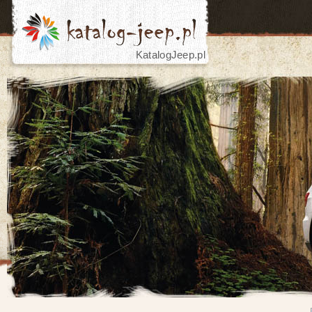
KatalogJeep.pl