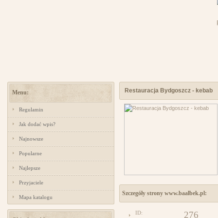
Restauracja Bydgoszcz - kebab
Menu:
Regulamin
Jak dodać wpis?
Najnowsze
Popularne
Najlepsze
Przyjaciele
Szczegóły strony www.baalbek.pl:
Mapa katalogu
ID:
276