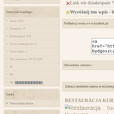
Link nie działa/spam ?
Wyróżnij ten wpis - 
Statystyki katalogu:
Stron: 4233
Podlinkuj stronę www.baalbek.pl:
Kategorii: 19
Podkategorii: 218
Stron oczekujących: 0
Gości online: 3
Ost. moderacja: 06 05 2026
Odwiedziny robotów:
IP:
BL:
PR:
Zobacz podobne wpisy w tej katego
Linki:
RESTAURACJA KURK
Fotowoltaika Kielce
Sz