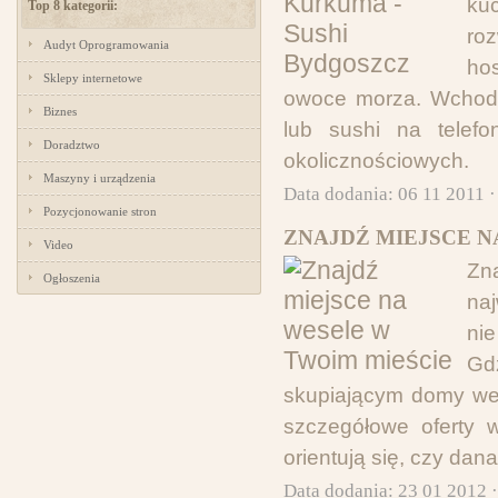
ku
Top 8 kategorii:
ro
Audyt Oprogramowania
hos
Sklepy internetowe
owoce morza. Wchodz
Biznes
lub sushi na telefo
Doradztwo
okolicznościowych.
Maszyny i urządzenia
Data dodania: 06 11 2011 
Pozycjonowanie stron
ZNAJDŹ MIEJSCE N
Video
Zn
Ogłoszenia
naj
ni
Gd
skupiającym domy wese
szczegółowe oferty w
orientują się, czy dan
Data dodania: 23 01 2012 