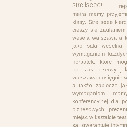
re
metra mamy przyjemn
klasy. Streliseee kie
cieszy się zaufaniem
wesela warszawa a t
jako sala weselna 
wymaganiom każdych 
herbatek, które mo
podczas przerwy jak
warszawa dosięgnie w 
a także zaplecze ja
wymaganiom i mamy 
konferencyjnej dla p
biznesowych, prezen
miejsc w kształcie tea
sali gwarantuje intym