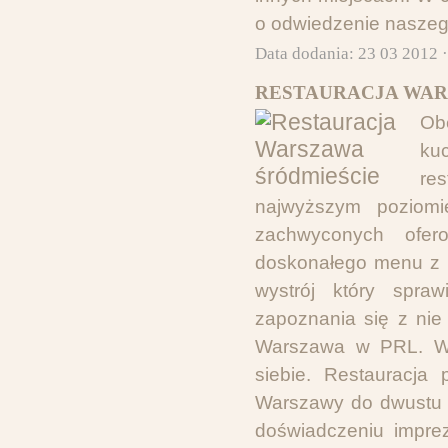
o odwiedzenie naszego
Data dodania: 23 03 2012 
RESTAURACJA WAR
Ob
kuc
re
najwyższym poziomi
zachwyconych ofe
doskonałego menu z p
wystrój który spra
zapoznania się z nie
Warszawa w PRL. W 
siebie. Restauracja
Warszawy do dwustu o
doświadczeniu impre