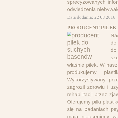
sprecyzowanych infor
odwiedzenia niebywal
Data dodania: 22 08 2016 
PRODUCENT PIŁEK
Nas
do 
do
sz
właśnie piłek. W nasz
produkujemy plast
Wykorzystywany prze
zagroził zdrowiu i u
rehabilitacji przez z
Oferujemy piłki plas
się na badaniach psy
mają nieoceniony wp