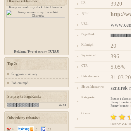
Okienko reklamowe:
ID:
3920
Kursy samoobrony dla kobiet Chorzów
projektowanie stron www
Tytuł:
http://w
URL:
www.cent
PageRank:
Kliknięć:
20
Reklama Twojej strony TUTAJ!
Wyświetleń:
396
Top 2:
CTR:
5.05%
Ściąganie z Wrzuty
Data dodania:
31 03 2
Pobierz mp3
Słowa kluczowe:
sznurek 
Statystyka PageRank:
Kategorie:
Biznes i ekono
Firmy branże
4233
Firmy branże
Ocena:
Odwiedziny robotów:
Ocena:
2.4
/10
4
2
23