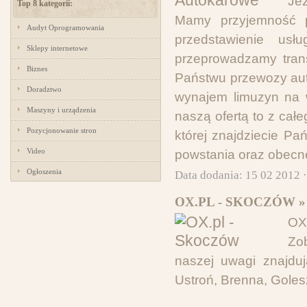
Jeż
Top 8 kategorii:
Mamy przyjemność p
Audyt Oprogramowania
przedstawienie us
Sklepy internetowe
przeprowadzamy tran
Biznes
Państwu przewozy au
Doradztwo
wynajem limuzyn na w
Maszyny i urządzenia
naszą ofertą to z cał
Pozycjonowanie stron
której znajdziecie Pa
Video
powstania oraz obecne
Ogłoszenia
Data dodania: 15 02 2012 
OX.PL - SKOCZÓW »
OX
Zo
naszej uwagi znajduj
Ustroń, Brenna, Goles