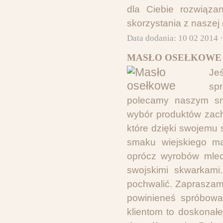
dla Ciebie rozwiąza
skorzystania z naszej o
Data dodania: 10 02 2014 
MASŁO OSEŁKOWE 
Je
sp
polecamy naszym sma
wybór produktów zac
które dzięki swojemu 
smaku wiejskiego ma
oprócz wyrobów mlec
swojskimi skwarkami
pochwalić. Zapraszamy
powinieneś spróbow
klientom to doskonał