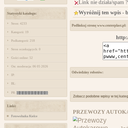
Link nie działa/spam ?
Wyróżnij ten wpis - 
Statystyki katalogu:
Stron: 4233
Podlinkuj stronę www.centerplast.pl:
Kategorii: 19
http:
Podkategorii: 218
Stron oczekujących: 0
Gości online: 52
Ost. moderacja: 06 05 2026
Odwiedziny robotów:
IP:
BL:
PR:
Zobacz podobne wpisy w tej katego
Linki:
PRZEWOZY AUTOK
Fotowoltaika Kielce