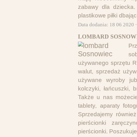
zabawy dla dziecka.
plastikowe piłki dbają
Data dodania: 18 06 2020 
LOMBARD SOSNOWI
Pr
so
używanego sprzętu R
walut, sprzedaż używ
używane wyroby jubil
kolczyki, łańcuszki, b
Także u nas możecie k
tablety, aparaty foto
Sprzedajemy również 
pierścionki zaręczy
pierścionki. Poszuku