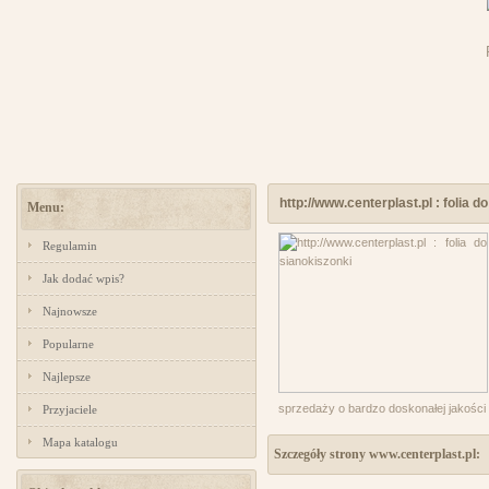
http://www.centerplast.pl : folia d
Menu:
Regulamin
Jak dodać wpis?
Najnowsze
Popularne
Najlepsze
sprzedaży o bardzo doskonałej jakości fo
Przyjaciele
Mapa katalogu
Szczegóły strony www.centerplast.pl: