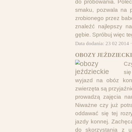
do próbowania. Pole
smaku, pozwala na p
zrobionego przez bab
znaleźć najlepszy n
gębie. Spróbuj więc t
Data dodania: 23 02 2014 
OBOZY JEŹDZIECKI
Cz
si
wyjazd na obóz konn
zwierzęta są przyjaźni
prowadzą zajęcia nau
Niważne czy już potra
oddawać się tej roz
jazdy konnej. Zachęc
do skorzystania z u