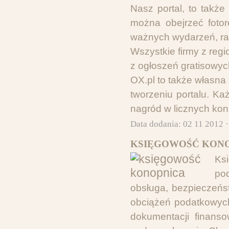
Nasz portal, to także
można obejrzeć foto
ważnych wydarzeń, ra
Wszystkie firmy z reg
z ogłoszeń gratisowyc
OX.pl to także własna 
tworzeniu portalu. K
nagród w licznych kon
Data dodania: 02 11 2012 
KSIĘGOWOŚĆ KONO
Ks
po
obsługa, bezpieczeń
obciążeń podatkowych,
dokumentacji finans