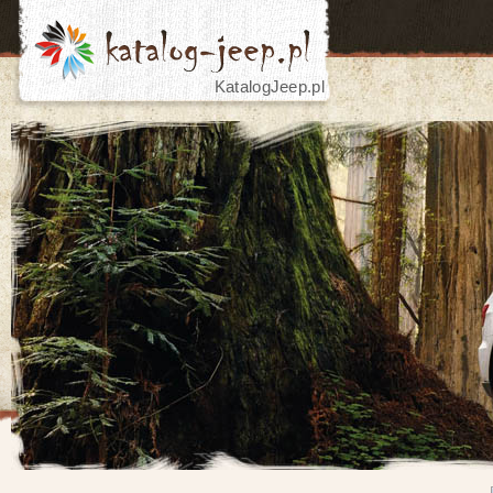
KatalogJeep.pl