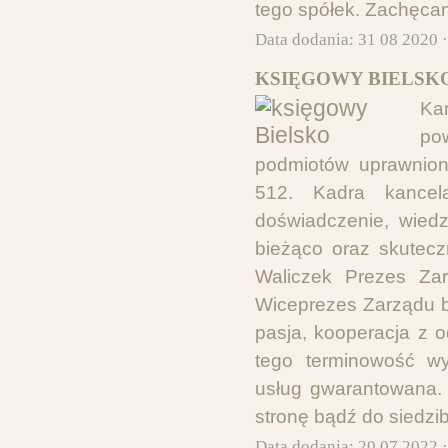
tego spółek. Zachęcam
Data dodania: 31 08 2020 
KSIĘGOWY BIELSKO
Ka
po
podmiotów uprawnio
512. Kadra kancel
doświadczenie, wiedz
bieżąco oraz skutecz
Waliczek Prezes Zar
Wiceprezes Zarządu b
pasja, kooperacja z 
tego terminowość w
usług gwarantowana.
stronę bądź do siedzib
Data dodania: 20 07 2022 