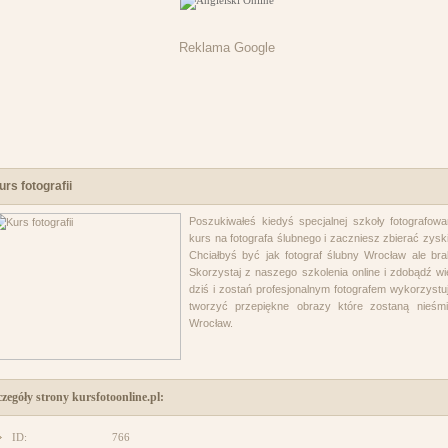
Reklama Google
urs fotografii
Poszukiwałeś kiedyś specjalnej szkoły fotografo
kurs na fotografa ślubnego i zaczniesz zbierać zyski
Chciałbyś być jak fotograf ślubny Wrocław ale brak
Skorzystaj z naszego szkolenia online i zdobądź wie
dziś i zostań profesjonalnym fotografem wykorzystuj
tworzyć przepiękne obrazy które zostaną nieśmie
Wrocław.
czegóły strony kursfotoonline.pl:
ID:
766