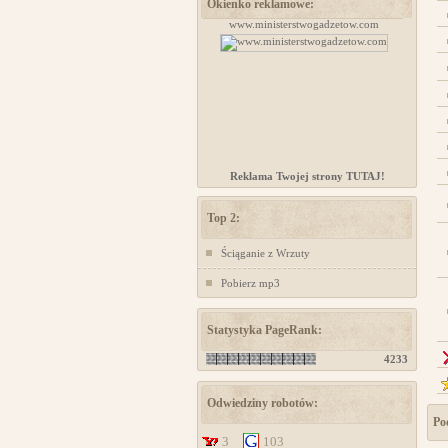
Okienko reklamowe:
projektowanie stron www
www.ministerstwogadzetow.com
Reklama Twojej strony TUTAJ!
Top 2:
Ściąganie z Wrzuty
Pobierz mp3
Statystyka PageRank:
4233
Odwiedziny robotów:
Po
3
103