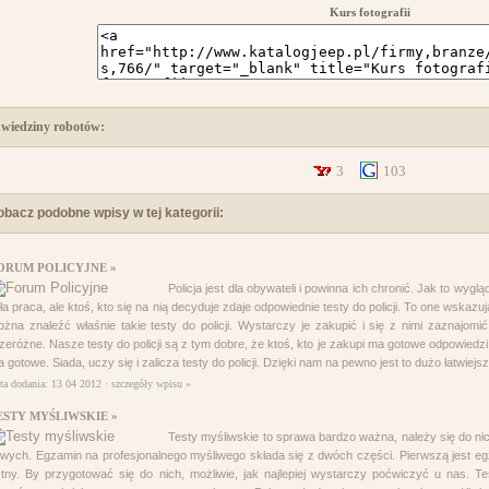
Kurs fotografii
wiedziny robotów:
3
103
obacz podobne wpisy w tej kategorii:
ORUM POLICYJNE »
Policja jest dla obywateli i powinna ich chronić. Jak to wygl
ła praca, ale ktoś, kto się na nią decyduje zdaje odpowiednie testy do policji. To one wskazu
żna znaleźć właśnie takie testy do policji. Wystarczy je zakupić i się z nimi zaznajomić
zeróżne. Nasze testy do policji są z tym dobre, że ktoś, kto je zakupi ma gotowe odpowiedzi
 gotowe. Siada, uczy się i zalicza testy do policji. Dzięki nam na pewno jest to dużo łatwiejs
ta dodania: 13 04 2012 ·
szczegóły wpisu »
ESTY MYŚLIWSKIE »
Testy myśliwskie to sprawa bardzo ważna, należy się do ni
twych. Egzamin na profesjonalnego myśliwego składa się z dwóch części. Pierwszą jest eg
tny. By przygotować się do nich, możliwie, jak najlepiej wystarczy poćwiczyć u nas. T