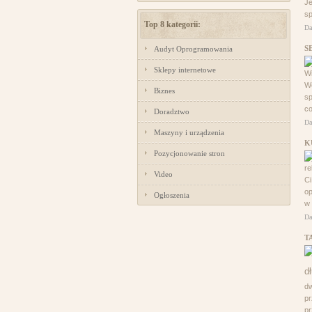
J
sp
Top 8 kategorii:
Da
S
Audyt Oprogramowania
Sklepy internetowe
Wi
We
Biznes
sp
co
Doradztwo
Da
Maszyny i urządzenia
K
Pozycjonowanie stron
re
Video
Ci
op
Ogłoszenia
w 
Da
T
dw
pr
pr