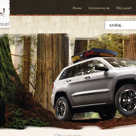
Home
Zarejestruj się
Mój panel
ep.pl