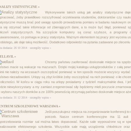
NALIZY STATYSTYCZNE »
Wykonywanie takich usług jak analizy statystyczne daje
pracować, żeby prawidłowo rozszyfrować oczekiwania studentów, doktorantów czy naukow
tatystyczne muszą brać pod uwagę sposób prowadzenia pomiaru w badaniu naukowym ora
a się otzymać takie infomracje od zbierających dane, a to może być błąd, ponieważ sp
bliczeń statystycznych. Na szczęście komputery są coraz szybsze, a programy do
awansowane, co pomaga w pracy statystyka. Ważnym elementem tej pracy jest wycena usłu
obistego, ale daje taką możliwość. Dodatkowo odpowiedzi na pytania zadawane po zleceniu
ta dodania: 26 10 2014 ·
szczegóły wpisu »
ELLAVIL »
Chcemy państwu zaoferować doskonałe miejsce na spędzen
ństwo macie są wakacje na mazurach. Dzięki mojej katalogu usług/produktów z całą pew
inii nie należy na wczasach oszczędzać ponieważ w ten sposób możecie wszyscy wydać pi
ństwo niezadowoleni. Urlopy są zbyt krótkie żeby oszczędzać na nich ponieważ o ile chc
oliczności. W końcu w ciągu roku na urlopy posiadamy z tydzień maksymalnie dwa. I jeś
dzie niewykorzystany a my zamiast zregenerować siły będziemy mieli poczucie zmarnow
 wyboru naszych domków a ze 100% pewnością otrzymają państwo doskonałe miejsce aże
ta dodania: 31 12 2014 ·
szczegóły wpisu »
ENTRUM SZKOLENIOWE WARSZAWA »
Jeśli poszukujesz miejsca na zorganizowanie konferencji to 
potrzeb. Nasze centrum konferencyjne ma 11 auli 
apotrzebowania rozmiar sal można łatwo dopasować. Każde sale wyposażone są w spe
ealizowanie efektownego szkolenia. Wszystkie sale mają urządzenia chłodnicze oraz