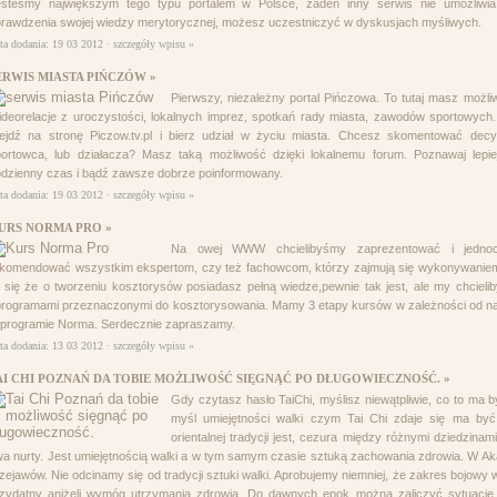
esteśmy największym tego typu portalem w Polsce, żaden inny serwis nie umożliwia
rawdzenia swojej wiedzy merytorycznej, możesz uczestniczyć w dyskusjach myśliwych.
ta dodania: 19 03 2012 ·
szczegóły wpisu »
ERWIS MIASTA PIŃCZÓW »
Pierwszy, niezależny portal Pińczowa. To tutaj masz możl
deorelacje z uroczystości, lokalnych imprez, spotkań rady miasta, zawodów sportowych.
jdź na stronę Piczow.tv.pl i bierz udział w życiu miasta. Chcesz skomentować decyz
ortowca, lub działacza? Masz taką możliwość dzięki lokalnemu forum. Poznawaj lepi
dzienny czas i bądź zawsze dobrze poinformowany.
ta dodania: 19 03 2012 ·
szczegóły wpisu »
URS NORMA PRO »
Na owej WWW chcielibyśmy zaprezentować i jednocz
komendować wszystkim ekspertom, czy też fachowcom, którzy zajmują się wykonywaniem 
 się że o tworzeniu kosztorysów posiadasz pełną wiedze,pewnie tak jest, ale my chciel
rogramami przeznaczonymi do kosztorysowania. Mamy 3 etapy kursów w zależności od na
programie Norma. Serdecznie zapraszamy.
ta dodania: 13 03 2012 ·
szczegóły wpisu »
AI CHI POZNAŃ DA TOBIE MOŻLIWOŚĆ SIĘGNĄĆ PO DŁUGOWIECZNOŚĆ. »
Gdy czytasz hasło TaiChi, myślisz niewątpliwie, co to ma
myśl umiejętności walki czym Tai Chi zdaje się ma być
orientalnej tradycji jest, cezura między różnymi dziedzina
a nurty. Jest umiejętnością walki a w tym samym czasie sztuką zachowania zdrowia. W Aka
zejawów. Nie odcinamy się od tradycji sztuki walki. Aprobujemy niemniej, że zakres bojow
zydatny aniżeli wymóg utrzymania zdrowia. Do dawnych epok można zaliczyć sytuacje, 