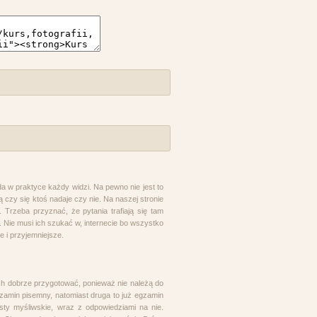
ąda w praktyce każdy widzi. Na pewno nie jest to
ją czy się ktoś nadaje czy nie. Na naszej stronie
. Trzeba przyznać, że pytania trafiają się tam
. Nie musi ich szukać w, internecie bo wszystko
ze i przyjemniejsze.
ch dobrze przygotować, ponieważ nie należą do
zamin pisemny, natomiast druga to już egzamin
esty myśliwskie, wraz z odpowiedziami na nie.