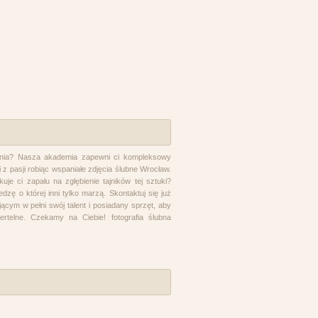
wania? Nasza akademia zapewni ci kompleksowy
 z pasji robiąc wspaniałe zdjęcia ślubne Wrocław.
uje ci zapału na zgłębienie tajników tej sztuki?
dzę o której inni tylko marzą. Skontaktuj się już
ącym w pełni swój talent i posiadany sprzęt, aby
rtelne. Czekamy na Ciebie! fotografia ślubna