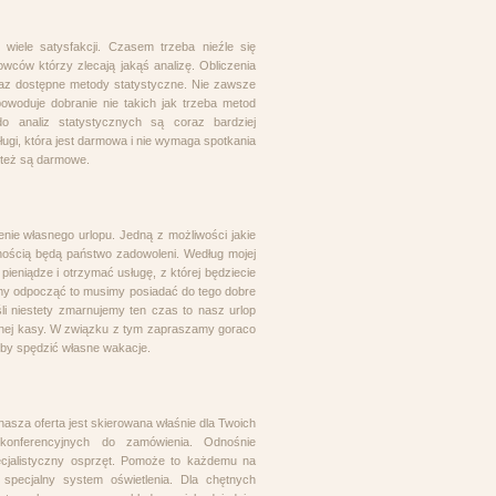
 wiele satysfakcji. Czasem trzeba nieźle się
ców którzy zlecają jakąś analizę. Obliczenia
z dostępne metody statystyczne. Nie zawsze
owoduje dobranie nie takich jak trzeba metod
 analiz statystycznych są coraz bardziej
gi, która jest darmowa i nie wymaga spotkania
 też są darmowe.
ie własnego urlopu. Jedną z możliwości jakie
nością będą państwo zadowoleni. Według mojej
eniądze i otrzymać usługę, z której będziecie
emy odpocząć to musimy posiadać do tego dobre
li niestety zmarnujemy ten czas to nasz urlop
anej kasy. W związku z tym zapraszamy goraco
by spędzić własne wakacje.
nasza oferta jest skierowana właśnie dla Twoich
konferencyjnych do zamówienia. Odnośnie
cjalistyczny osprzęt. Pomoże to każdemu na
 specjalny system oświetlenia. Dla chętnych