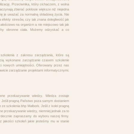
lizację. Przeciwnika, który cichaczem, z wolna
zaczynają zbierać pokłosie większe niż niejedna
się je uważać za normalną składową życia. Nie
 efekty stresów, czy tak znana dolegliwość jak
całościowo na organizm a nie miejscowo tak jak
ruchy obronne ciała. Możemy odzyskać a co
 szkolenia z zakresu zarządzania, które są
ścią wykonane zarządzanie czasem szkolenie
i nowych umiejętności. Oferowany przez nas
wicie zarządzanie projektami informatycznymi.
owne przekazywanie wiedzy. Wiedza zostaje
e. Jeśli pragną Państwo poza samym dostaniem
ze szkolenia bhp Malbork. Jeśli z kolei pragną
 przekazywanie wiedzy, niemniej jednak za to
decznie zapraszamy do wyboru naszej firmy.
jakości szkoleń jakie jesteśmy mu w stanie