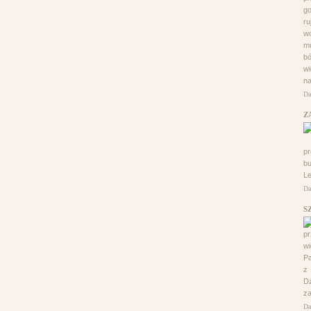
go
ru
wo
mu
bó
w
na
Da
Z
p
bu
Le
Da
S
pr
wi
Pa
z
D
za
Da