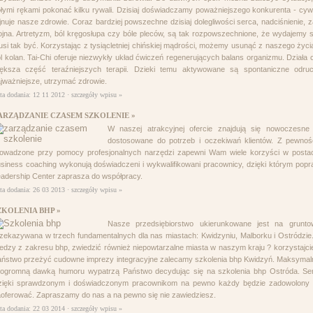
łymi rękami pokonać kilku rywali. Dzisiaj doświadczamy poważniejszego konkurenta - cywi
jnuje nasze zdrowie. Coraz bardziej powszechne dzisiaj dolegliwości serca, nadciśnienie, 
jna. Artretyzm, ból kręgosłupa czy bóle pleców, są tak rozpowszechnione, że wydajemy 
si tak być. Korzystając z tysiącletniej chińskiej mądrości, możemy usunąć z naszego życia
l kolan. Tai-Chi oferuje niezwykły układ ćwiczeń regenerujących balans organizmu. Działa 
iększa część teraźniejszych terapii. Dzieki temu aktywowane są spontaniczne od
jważniejsze, utrzymać zdrowie.
ta dodania: 12 11 2012 ·
szczegóły wpisu »
ARZĄDZANIE CZASEM SZKOLENIE »
W naszej atrakcyjnej ofercie znajdują się nowoczesne
dostosowane do potrzeb i oczekiwań klientów. Z pewno
rowadzone przy pomocy profesjonalnych narzędzi zapewni Wam wiele korzyści w postac
siness coaching wykonują doświadczeni i wykwalifikowani pracownicy, dzięki którym popra
adership Center zaprasza do współpracy.
ta dodania: 26 03 2013 ·
szczegóły wpisu »
ZKOLENIA BHP »
Nasze przedsiębiorstwo ukierunkowane jest na grunt
zekazywana w trzech fundamentalnych dla nas miastach: Kwidzyniu, Malborku i Ostródzi
edzy z zakresu bhp, zwiedzić również niepowtarzalne miasta w naszym kraju ? korzystajcie 
ństwo przeżyć cudowne imprezy integracyjne zalecamy szkolenia bhp Kwidzyń. Maksymalne
 ogromną dawką humoru wypatrzą Państwo decydując się na szkolenia bhp Ostróda. Ser
zięki sprawdzonym i doświadczonym pracownikom na pewno każdy będzie zadowolony z 
oferować. Zapraszamy do nas a na pewno się nie zawiedziesz.
ta dodania: 22 03 2014 ·
szczegóły wpisu »