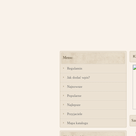
K
Menu:
Regulamin
Jak dodać wpis?
Najnowsze
Popularne
Najlepsze
Przyjaciele
Sz
Mapa katalogu