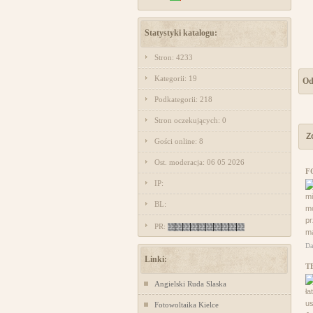
Statystyki katalogu:
Stron: 4233
Kategorii: 19
Od
Podkategorii: 218
Stron oczekujących: 0
Z
Gości online: 8
Ost. moderacja: 06 05 2026
F
IP:
mi
BL:
mo
pr
PR:
ma
Da
Linki:
T
Angielski Ruda Slaska
ła
us
Fotowoltaika Kielce