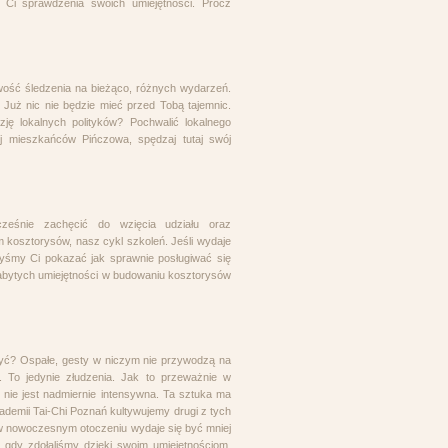
 Ci sprawdzenia swoich umiejętności. Prócz
iwość śledzenia na bieżąco, różnych wydarzeń.
 Już nic nie będzie mieć przed Tobą tajemnic.
ję lokalnych polityków? Pochwalić lokalnego
ej mieszkańców Pińczowa, spędzaj tutaj swój
eśnie zachęcić do wzięcia udziału oraz
kosztorysów, nasz cykl szkoleń. Jeśli wydaje
ibyśmy Ci pokazać jak sprawnie posługiwać się
bytych umiejętności w budowaniu kosztorysów
 być? Ospałe, gesty w niczym nie przywodzą na
. To jedynie złudzenia. Jak to przeważnie w
mi nie jest nadmiernie intensywna. Ta sztuka ma
demii Tai-Chi Poznań kultywujemy drugi z tych
y w nowoczesnym otoczeniu wydaje się być mniej
gdy zdołaliśmy dzięki swoim umiejętnościom,