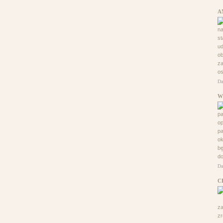
A
na
s
ud
o
za
os
Da
W
pa
op
pa
ok
bę
do
Da
C
z
zr