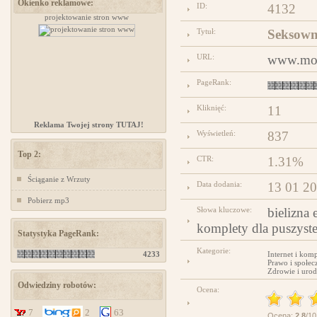
Okienko reklamowe:
ID:
4132
projektowanie stron www
www.ministerstwogadzetow.com
Tytuł:
Seksown
URL:
www.mod
PageRank:
Kliknięć:
11
Reklama Twojej strony TUTAJ!
Wyświetleń:
837
Top 2:
CTR:
1.31%
Ściąganie z Wrzuty
Data dodania:
13 01 2
Pobierz mp3
Słowa kluczowe:
bielizna 
komplety dla puszyste
Statystyka PageRank:
Kategorie:
4233
Internet i kom
Prawo i społec
Zdrowie i urod
Odwiedziny robotów:
Ocena:
7
2
63
Ocena:
2.8
/10