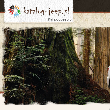
KatalogJeep.pl