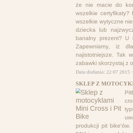
że nie macie do ko
wszelkie certyfikaty
wszelkie wytyczne ni
dziecka lub najzwyc
banalny prezent? U 
Zapewniamy, iż dl
najistotniejsze. Tak
zabawki skorzystaj z 
Data dodania: 22 07 2015 
SKLEP Z MOTOCYKLA
Pi
cro
typ
uw
produkcji pit bike'ów.