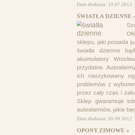
Data dodania: 19 07 2012 
ŚWIATŁA DZIENNE 
Sz
Of
sklepu, jaki posiada 
światła dzienne bą
akumulatory Wrocła
przydatne. Autoalarm
ich naszykowany og
problemów z wyborem 
przez cały czas i za
Sklep gwarantuje tob
autoalarmów, jakie bę
Data dodania: 20 09 2012 
OPONY ZIMOWE »