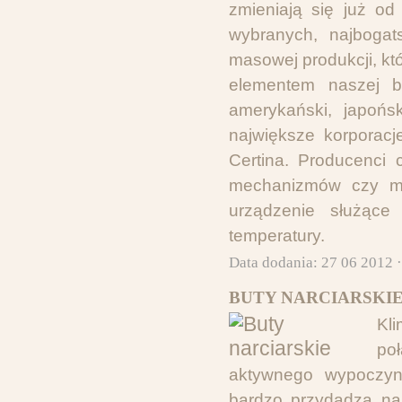
zmieniają się już od
wybranych, najbogat
masowej produkcji, kt
elementem naszej bi
amerykański, japońs
największe korporacj
Certina. Producenci 
mechanizmów czy mo
urządzenie służąc
temperatury.
Data dodania: 27 06 2012 
BUTY NARCIARSKIE
Kli
po
aktywnego wypoczyn
bardzo przydadzą nam