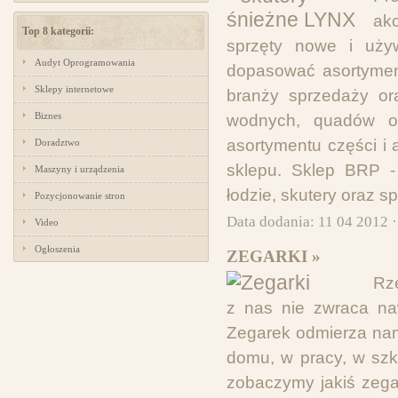
ak
Top 8 kategorii:
sprzęty nowe i uży
Audyt Oprogramowania
dopasować asortymen
Sklepy internetowe
branży sprzedaży or
Biznes
wodnych, quadów o
asortymentu części i
Doradztwo
sklepu. Sklep BRP - 
Maszyny i urządzenia
łodzie, skutery oraz s
Pozycjonowanie stron
Data dodania: 11 04 2012 
Video
Ogłoszenia
ZEGARKI »
Rz
z nas nie zwraca naw
Zegarek odmierza nam
domu, w pracy, w szk
zobaczymy jakiś zegar