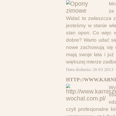
Mn
że
Widać to zwłaszcza z
jesteśmy w stanie wł
stan opon. Co więc 
dobre? Warto udać si
nowe zachowują się o
mają swoje lata i ju
większej mierze zadb
Data dodania: 26 03 2013 
HTTP://WWW.KARNI
Wy
oś
od
czyli profesjonalne k