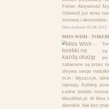
Fisher. Aktywność fi
Odwiedź już teraz nas
zimowej i akcesoriów, 
Data dodania: 02 06 2012 
MISS WISH - TOREB
Tor
są 
po 
zabierane są przez ni
skrywa swoje malutki
m.in.: błyszczyk, lak
rajstopy. Kobiety pos
Ładne torebki można
MissWish.pl. W Miss 
damskie. Nie bez znac