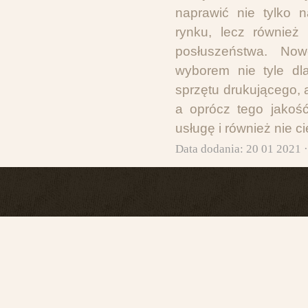
naprawić nie tylko 
rynku, lecz również
posłuszeństwa. Now
wyborem nie tyle dl
sprzętu drukującego, 
a oprócz tego jakoś
usługę i również nie c
Data dodania: 20 01 2021 