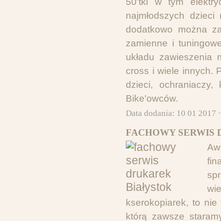
50'tki w tym elektr
najmłodszych dzieci 
dodatkowo można za
zamienne i tuningow
układu zawieszenia mi
cross i wiele innych
dzieci, ochraniaczy
Bike'owców.
Data dodania: 10 01 2017 
FACHOWY SERWIS 
Aw
fin
spr
wi
kserokopiarek, to nie
którą zawsze staramy