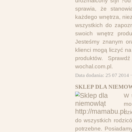
urozmaicony styl ?od
sprawia, że stanowi
każdego wnętrza, nie
wszystkich do zapozn
swoich wnętrz produ
Jesteśmy znanym ora
klienci mogą liczyć n
produktów. Sprawdź
wochal.com.pl.
Data dodania: 25 07 2014 
SKLEP DLA NIEMOW
W t
mo
dz
do wszystkich rodzic
potrzebne. Posiadamy