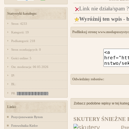
Link nie działa/spam ?
Statystyki katalogu:
Wyróżnij ten wpis - 
Stron: 4233
Podlinkuj stronę www.modapuszystyc
Kategorii: 19
Podkategorii: 218
Stron oczekujących: 0
Gości online: 5
Ost. moderacja: 06 05 2026
IP:
Odwiedziny robotów:
BL:
PR:
Zobacz podobne wpisy w tej katego
Linki:
Pozycjonowanie Bytom
SKUTERY ŚNIEŻNE 
Fotowoltaika Kielce
Pr