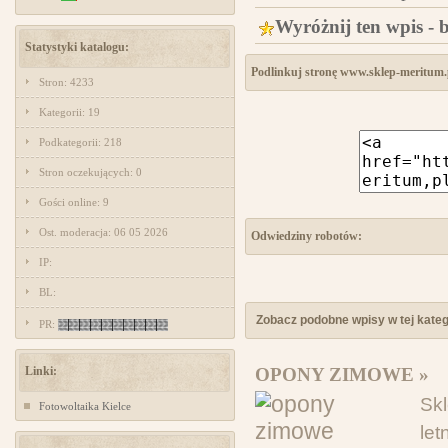
Wyróżnij ten wpis - 
Statystyki katalogu:
Podlinkuj stronę www.sklep-meritum.
Stron: 4233
Kategorii: 19
Podkategorii: 218
Stron oczekujących: 0
Gości online: 9
Ost. moderacja: 06 05 2026
Odwiedziny robotów:
IP:
BL:
Zobacz podobne wpisy w tej katego
PR:
Linki:
OPONY ZIMOWE »
Skl
Fotowoltaika Kielce
le