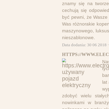
znamy się na tworze
cechują się odpowied
być pewni, że Wasze 
Was różnorakie koper
maszynowego, luksus
nieszablonowe.
Data dodania: 30 06 2018 
HTTPS://WWW.ELE
Na
tyc
bar
lat
wy
zdobyć wielu stałyc
nowinkami w branży