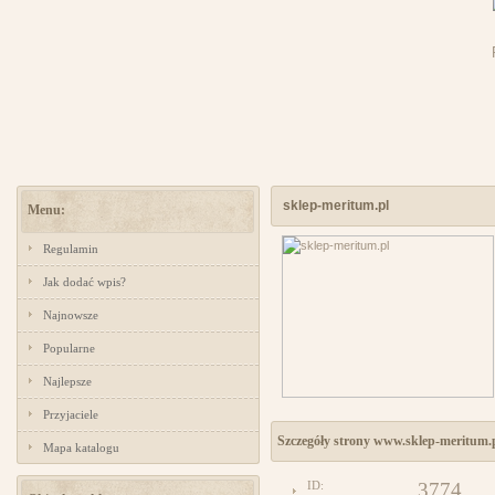
sklep-meritum.pl
Menu:
Regulamin
Jak dodać wpis?
Najnowsze
Popularne
Najlepsze
Przyjaciele
Szczegóły strony www.sklep-meritum.
Mapa katalogu
ID:
3774