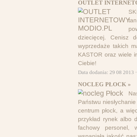
OUTLET INTERNET
SK
ta
pow
dziecięcej. Cenisz 
wyprzedaże takich
KASTOR oraz wiele 
Ciebie!
Data dodania: 29 08 2013 
NOCLEG PŁOCK »
Na
Państwu niesłychanie 
centrum płock, a wię
przykład rynek albo 
fachowy personel, 
wspaniałą jakość nas