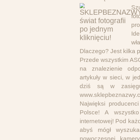
Sz
fo
pr
Ide
wła
Dlaczego? Jest kilka
Przede wszystkim AS
na znalezienie odpo
artykuły w sieci, w 
dziś są w zasięgu
www.sklepbeznazwy.co
Najwięksi producenc
Polsce! A wszystk
internetowej! Pod każ
abyś mógł wyszukać 
nowoczesnej kamer