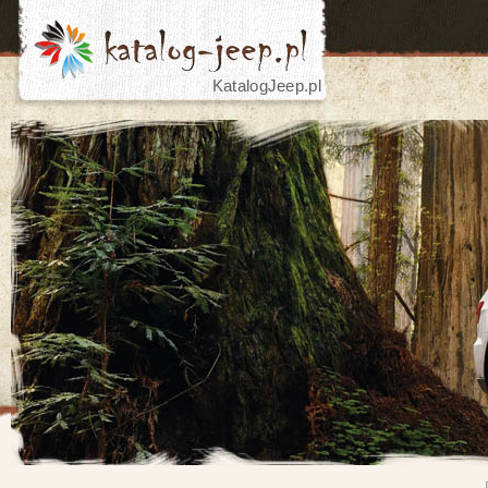
KatalogJeep.pl