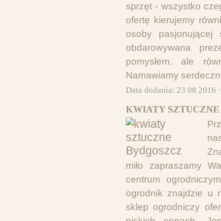
sprzęt - wszystko cz
ofertę kierujemy rów
osoby pasjonującej 
obdarowywana prez
pomysłem, ale równ
Namawiamy serdecznie
Data dodania: 23 08 2016 
KWIATY SZTUCZNE
Pr
nas
Zn
miło zapraszamy Wa
centrum ogrodniczym
ogrodnik znajdzie u 
sklep ogrodniczy of
niskich cenach. Je