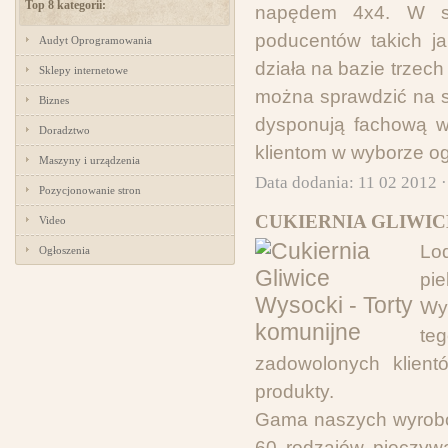
Top 8 kategorii:
napędem 4x4. W sp
poducentów takich jak
Audyt Oprogramowania
działa na bazie trzec
Sklepy internetowe
można sprawdzić na s
Biznes
dysponują fachową w
Doradztwo
klientom w wyborze o
Maszyny i urządzenia
Data dodania: 11 02 2012 
Pozycjonowanie stron
CUKIERNIA GLIWIC
Video
Lo
Ogłoszenia
pi
Wy
te
zadowolonych klient
produkty.
Gama naszych wyrobów
60 rodzajów pieczywa