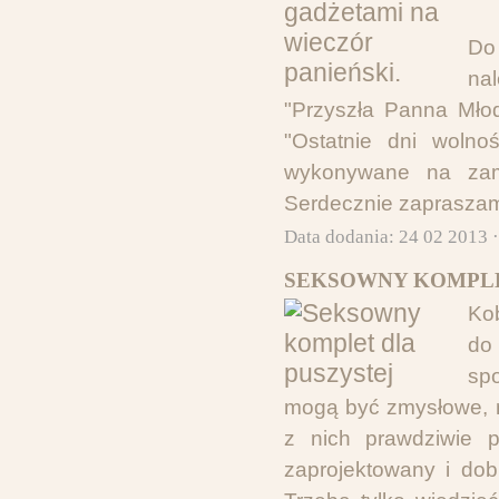
Do
nal
"Przyszła Panna Mło
"Ostatnie dni wolno
wykonywane na zam
Serdecznie zapraszam
Data dodania: 24 02 2013 
SEKSOWNY KOMPLE
Ko
do
spo
mogą być zmysłowe, m
z nich prawdziwie p
zaprojektowany i dob