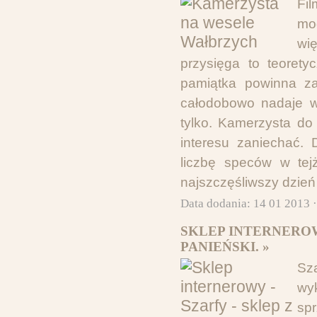
Fil
mo
wię
przysięga to teorety
pamiątka powinna za
całodobowo nadaje w
tylko. Kamerzysta do
interesu zaniechać
liczbę speców w tej
najszczęśliwszy dzień 
Data dodania: 14 01 2013 
SKLEP INTERNEROW
PANIEŃSKI. »
Sz
wy
spr