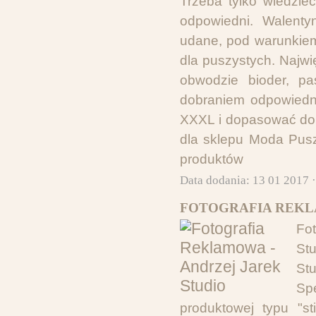
Trzeba tylko wiedzieć
odpowiedni. Walent
udane, pod warunkiem,
dla puszystych. Najw
obwodzie bioder, pa
dobraniem odpowiedn
XXXL i dopasować do 
dla sklepu Moda Pusz
produktów
Data dodania: 13 01 2017 
FOTOGRAFIA REKLA
Fo
St
St
Sp
produktowej typu "sti