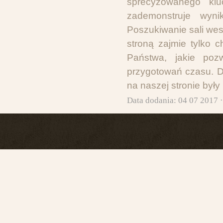
sprecyzowanego klu
zademonstruje wyn
Poszukiwanie sali wes
stroną zajmie tylko 
Państwa, jakie poz
przygotowań czasu. 
na naszej stronie były
Data dodania: 04 07 2017 