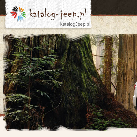
KatalogJeep.pl