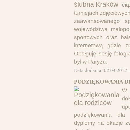
ci
turniejach zdjęciowych
zaawansowanego spr
województwa małopol
sportowych oraz bal
internetową gdzie zn
Obsłguję sesję fotogr
był w Paryżu.
Data dodania: 02 04 2012 
PODZIĘKOWANIA D
W 
do
up
podziękowania dla 
dyplomy na okazje zw