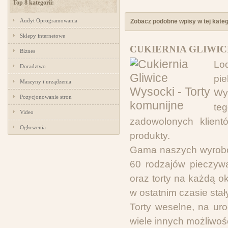
Top 8 kategorii:
Audyt Oprogramowania
Zobacz podobne wpisy w tej katego
Sklepy internetowe
CUKIERNIA GLIWIC
Biznes
Lo
Doradztwo
pi
Maszyny i urządzenia
Wy
Pozycjonowanie stron
te
Video
zadowolonych klient
Ogłoszenia
produkty.
Gama naszych wyrobów
60 rodzajów pieczywa
oraz torty na każdą o
w ostatnim czasie sta
Torty weselne, na ur
wiele innych możliwoś