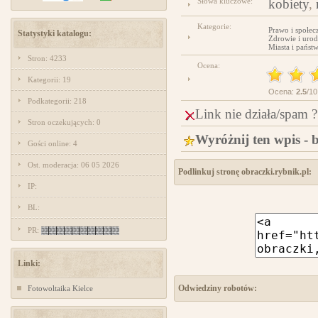
Słowa kluczowe:
kobiety
,
Kategorie:
Prawo i społec
Statystyki katalogu:
Zdrowie i urod
Miasta i państ
Stron: 4233
Ocena:
Kategorii: 19
Ocena:
2.5
/10
Podkategorii: 218
Link nie działa/spam ?
Stron oczekujących: 0
Wyróżnij ten wpis - 
Gości online: 4
Ost. moderacja: 06 05 2026
Podlinkuj stronę obraczki.rybnik.pl:
IP:
BL:
PR:
Linki:
Odwiedziny robotów:
Fotowoltaika Kielce