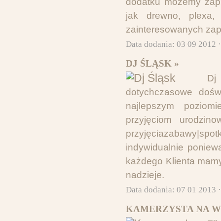
dodatku możemy zapr
jak drewno, plexa,
zainteresowanych zap
Data dodania: 03 09 2012 
DJ ŚLĄSK »
Dj
dotychczasowe dośw
najlepszym poziom
przyjęciom urodzin
przyjęciazabawy|spot
indywidualnie poniew
każdego Klienta mamy 
nadzieje.
Data dodania: 07 01 2013 
KAMERZYSTA NA W