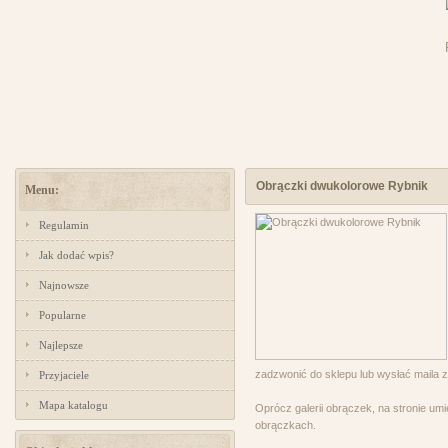
Obrączki dwukolorowe Rybnik
Menu:
Regulamin
Jak dodać wpis?
Najnowsze
Popularne
Najlepsze
zadzwonić do sklepu lub wysłać maila 
Przyjaciele
Mapa katalogu
Oprócz galerii obrączek, na stronie um
obrączkach.