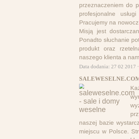
przeznaczeniem do pr
profesjonalne usług
Pracujemy na nowocze
Misją jest dostarczan
Ponadto słuchanie potr
produkt oraz rzeteln
naszego klienta a na
Data dodania: 27 02 2017 
SALEWESELNE.COM 
Ka
wy
wy
pr
naszej bazie wystarc
miejscu w Polsce. St