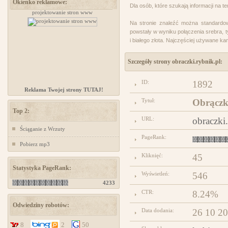
Okienko reklamowe:
Dla osób, które szukają informacji na 
projektowanie stron www
projektowanie stron www
Na stronie znaleźć można standardowe
powstały w wyniku połączenia srebra, t
i białego złota. Najczęściej używane ka
Szczegóły strony obraczki.rybnik.pl:
ID:
1892
Reklama Twojej strony TUTAJ!
Tytuł:
Obrączk
Top 2:
URL:
obraczki
Ściąganie z Wrzuty
PageRank:
Pobierz mp3
Kliknięć:
45
Statystyka PageRank:
Wyświetleń:
546
4233
CTR:
8.24%
Odwiedziny robotów:
Data dodania:
26 10 2
8
2
50