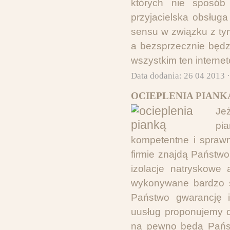
których nie sposób
przyjacielska obsług
sensu w związku z ty
a bezsprzecznie będzi
wszystkim ten interne
Data dodania: 26 04 2013 
OCIEPLENIA PIANK
Je
pia
kompetentne i sprawn
firmie znajdą Państw
izolacje natryskowe 
wykonywane bardzo st
Państwo gwarancję i
uusług proponujemy d
na pewno będą Państw