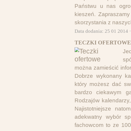
Państwu u nas ogrom
kieszeń. Zapraszamy
skorzystania z naszyc
Data dodania: 25 01 2014 
TECZKI OFERTOWE
Je
spó
można zamieścić infor
Dobrze wykonany kal
który możesz dać swo
bardzo ciekawym ga
Rodzajów kalendarzy,
Najistotniejsze nato
adekwatny wybór spó
fachowcom to ze 100