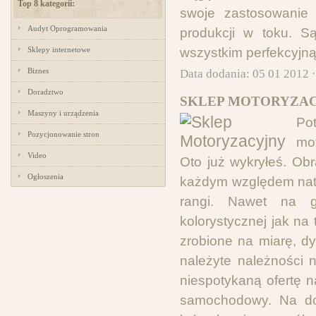
Top 8 kategorii:
swoje zastosowanie w
Audyt Oprogramowania
produkcji w toku. S
Sklepy internetowe
wszystkim perfekcyjną
Biznes
Data dodania: 05 01 2012 
Doradztwo
SKLEP MOTORYZAC
Maszyny i urządzenia
Po
Pozycjonowanie stron
mo
Video
Oto już wykryłeś. Obr
Ogłoszenia
każdym względem natom
rangi. Nawet na gi
kolorystycznej jak n
zrobione na miarę, d
należyte należności 
niespotykaną ofertę 
samochodowy. Na dom