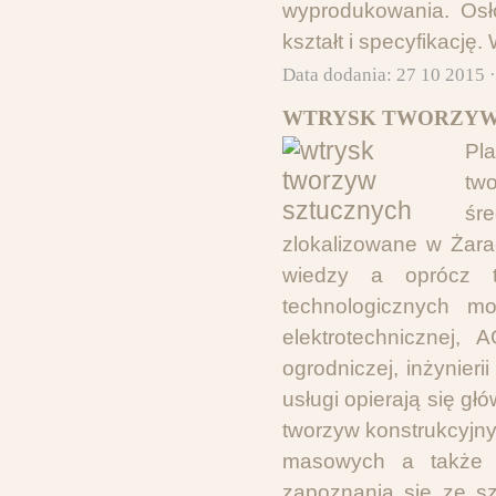
wyprodukowania. Osł
kształt i specyfikację.
Data dodania: 27 10 2015 
WTRYSK TWORZYW
Pl
tw
śr
zlokalizowane w Żara
wiedzy a oprócz t
technologicznych mo
elektrotechnicznej, 
ogrodniczej, inżynieri
usługi opierają się gł
tworzyw konstrukcyjny
masowych a także e
zapoznania się ze sz