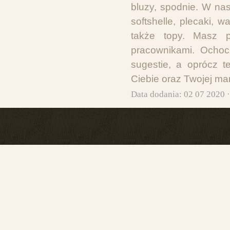
bluzy, spodnie. W na
softshelle, plecaki, w
także topy. Masz 
pracownikami. Ochoc
sugestie, a oprócz 
Ciebie oraz Twojej mar
Data dodania: 02 07 2020 