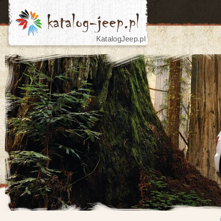
KatalogJeep.pl