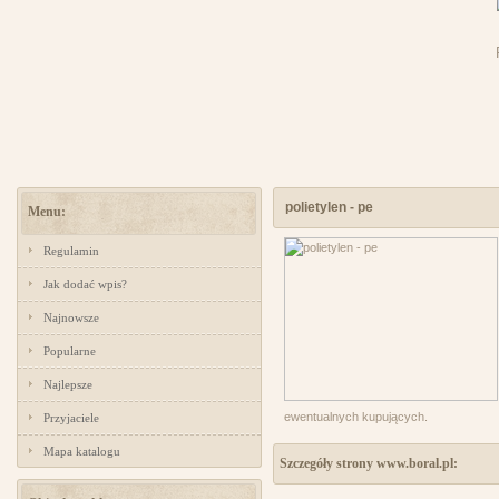
polietylen - pe
Menu:
Regulamin
Jak dodać wpis?
Najnowsze
Popularne
Najlepsze
ewentualnych kupujących.
Przyjaciele
Mapa katalogu
Szczegóły strony www.boral.pl: