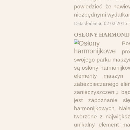
powiedzieć, że nawiewn
niezbędnymi wydatkam
Data dodania: 02 02 2015 
OSŁONY HARMONIJ
Po
pr
swojego parku maszy
są osłony harmonijkow
elementy maszyn 
zabezpieczanego elem
zanieczyszczeniu bąd
jest zapoznanie si
harmonijkowych. Nal
tworzone z największ
unikalny element ma