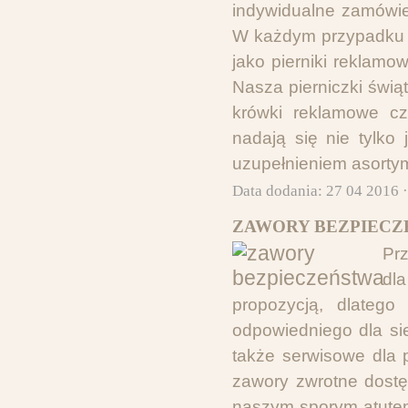
indywidualne zamówie
W każdym przypadku pi
jako pierniki reklam
Nasza pierniczki świą
krówki reklamowe cz
nadają się nie tylko
uzupełnieniem asortym
Data dodania: 27 04 2016 
ZAWORY BEZPIECZ
Pr
dl
propozycją, dlatego
odpowiedniego dla si
także serwisowe dla 
zawory zwrotne dostę
naszym sporym atutem