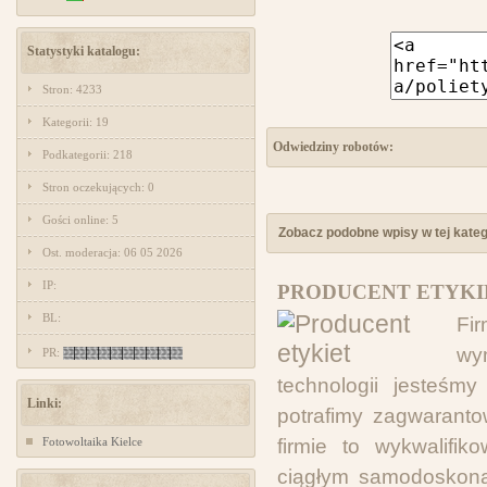
Statystyki katalogu:
Stron: 4233
Kategorii: 19
Odwiedziny robotów:
Podkategorii: 218
Stron oczekujących: 0
Gości online: 5
Zobacz podobne wpisy w tej katego
Ost. moderacja: 06 05 2026
IP:
PRODUCENT ETYKI
BL:
Fi
wy
PR:
technologii jesteśm
Linki:
potrafimy zagwaranto
Fotowoltaika Kielce
firmie to wykwalifik
ciągłym samodoskona