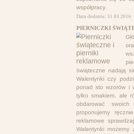
współpracy.
Data dodania: 31 03 2016 
PIERNICZKI ŚWIĄT
Głó
or
ws
pi
świąteczne nadają si
Walentynki czy podz
ponad sto wzorów i w
tylko smakiem, ale r
obdarować swoich 
proponujemy ręcznie
reklamowe sprawdzaj
Walentynki możemy z