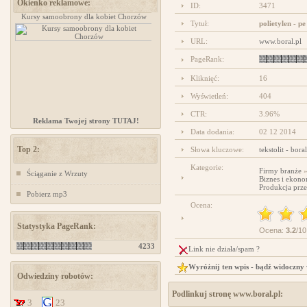
Okienko reklamowe:
ID:
3471
Kursy samoobrony dla kobiet Chorzów
www.ministerstwogadzetow.com
Tytuł:
polietylen - pe
URL:
www.boral.pl
PageRank:
Kliknięć:
16
Wyświetleń:
404
CTR:
3.96%
Reklama Twojej strony TUTAJ!
Data dodania:
02 12 2014
Top 2:
Słowa kluczowe:
tekstolit - boral
Kategorie:
Firmy branże
Ściąganie z Wrzuty
Biznes i ekono
Produkcja prz
Pobierz mp3
Ocena:
Statystyka PageRank:
Ocena:
3.2
/10
4233
Link nie działa/spam ?
Wyróżnij ten wpis - bądź widoczny
Odwiedziny robotów:
Podlinkuj stronę www.boral.pl:
3
23